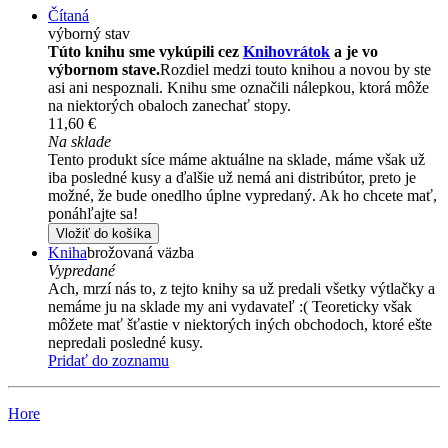
Čítaná
výborný stav
Túto knihu sme vykúpili cez
Knihovrátok
a je vo
výbornom stave.
Rozdiel medzi touto knihou a novou by ste
asi ani nespoznali. Knihu sme označili nálepkou, ktorá môže
na niektorých obaloch zanechať stopy.
11,60 €
Na sklade
Tento produkt síce máme aktuálne na sklade, máme však už
iba posledné kusy a ďalšie už nemá ani distribútor, preto je
možné, že bude onedlho úplne vypredaný. Ak ho chcete mať,
ponáhľajte sa!
Vložiť do košíka
Kniha
brožovaná väzba
Vypredané
Ach, mrzí nás to, z tejto knihy sa už predali všetky výtlačky a
nemáme ju na sklade my ani vydavateľ :( Teoreticky však
môžete mať šťastie v niektorých iných obchodoch, ktoré ešte
nepredali posledné kusy.
Pridať do zoznamu
Hore