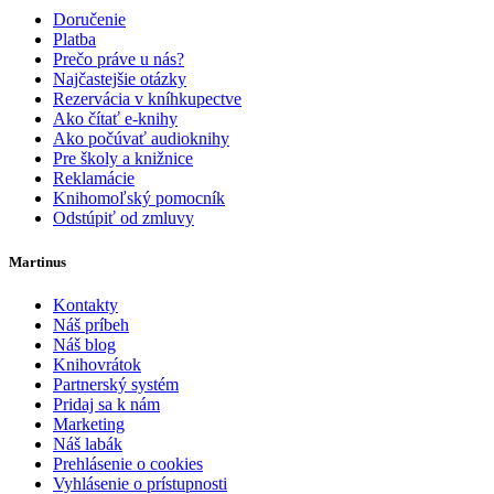
Doručenie
Platba
Prečo práve u nás?
Najčastejšie otázky
Rezervácia v kníhkupectve
Ako čítať e-knihy
Ako počúvať audioknihy
Pre školy a knižnice
Reklamácie
Knihomoľský pomocník
Odstúpiť od zmluvy
Martinus
Kontakty
Náš príbeh
Náš blog
Knihovrátok
Partnerský systém
Pridaj sa k nám
Marketing
Náš labák
Prehlásenie o cookies
Vyhlásenie o prístupnosti