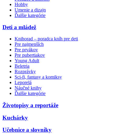
Hobby
Umenie a dizajn
Ďalšie kategórie
Deti a mládež
Knihorad – poradca kníh pre deti
Pre najmenších
Pre prvákov
Pre pubertiakov
Young Adult
Beletria
Rozprávky
Sci-fi, fantasy a komiksy
Leporelá
Náučné knihy
Ďalšie kategórie
Životopisy a reportáže
Kuchárky
Učebnice a slovníky