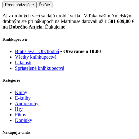
Predchádzajúce
Ďalšie
Aj z drobných vecí sa dajú urobiť veľké. Vďaka vašim Anjelským
drobným ste pri nákupoch na Martinuse darovali už
1 501 609,00 €
na Dobrého Anjela
. Ďakujeme!
Kníhkupectvá
Bratislava - Obchodná
• Otvárame o 10:00
Všetky kníhkupectvá
Udalosti
Spriatelené kníhkupectvá
Kategórie
Knihy
E-knihy
Audioknihy
Hry
Filmy
Doplnky
Nakupujte u nás