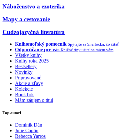
Náboženstvo a ezoterika
Mapy a cestovanie
Cudzojazyčná literatúra
Knihomoľský pomocník
Spýtajte sa Sherlocka, čo čítať
Odporúčame pre vás
Knižné tipy ušité na mieru vám
Všetky knihy
Knihy roka 2025
Bestsellery
Novinky
Pripravované
Akcie a zľavy
Kolekcie
BookTok
Mám záujem o titul
Top autori
Dominik Dán
Julie Caplin
Rebecca Yarros