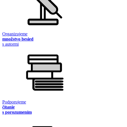
Organizujeme
množstvo besied
s autormi
Podporujeme
čítanie
s porozumením