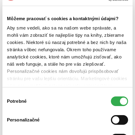
Kalligram (2 tituly)
Kalligram
2
Väzba
Môžeme pracovať s cookies a kontaktnými údajmi?
brožovaná väzba (2 tituly)
brožovaná väzba
2
Aby sme vedeli, ako sa na našom webe správate, a
Zúžiť výber
mohli vám zobraziť tie najlepšie tipy na knihy, zbierame
Zoradiť
cookies. Niektoré sú naozaj potrebné a bez nich by naša
stránka vôbec nefungovala. Okrem toho používame
analytické cookies, ktoré nám umožňujú zisťovať, ako
náš web funguje, a stále ho pre vás zlepšovať.
Personalizačné cookies nám dovoľujú prispôsobovať
Bestsellery
Top hodnotené
stránku pre vašu lepšiu orientáciu. Marketingové cookies
Novinky
nám zas umožňujú zobrazenie relevantnej reklamy.
Najdrahšie
Niektoré údaje zdieľame aj s tretími stranami. Veľmi by
Najlacnejšie
Výber
Najvyššia zľava
nám pomohlo, keby sme mohli používať všetky tieto
Potrebné
súhlasu
cookies. Ďakujeme!
Personalizačné