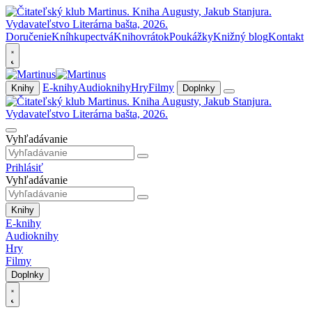
Doručenie
Kníhkupectvá
Knihovrátok
Poukážky
Knižný blog
Kontakt
E-knihy
Audioknihy
Hry
Filmy
Knihy
Doplnky
Vyhľadávanie
Prihlásiť
Vyhľadávanie
Knihy
E-knihy
Audioknihy
Hry
Filmy
Doplnky