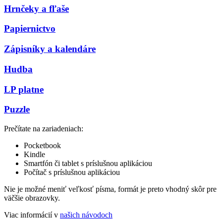
Hrnčeky a fľaše
Papiernictvo
Zápisníky a kalendáre
Hudba
LP platne
Puzzle
Prečítate na zariadeniach:
Pocketbook
Kindle
Smartfón či tablet s príslušnou aplikáciou
Počítač s príslušnou aplikáciou
Nie je možné meniť veľkosť písma, formát je preto vhodný skôr pre
väčšie obrazovky.
Viac informácií v
našich návodoch