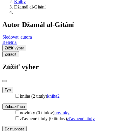
Knihy
Džamál al-Gítání
Autor Džamál al-Gítání
Sledovať autora
Beletria
Zúžiť výber
Zoradiť
Zúžiť výber
Typ
kniha (2 tituly)
kniha
2
Zobraziť iba
novinky (0 titulov)
novinky
zľavnené tituly (0 titulov)
zľavnené tituly
Dostupnosť