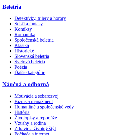
Beletria
Detektívky, trilery a horory
Sci-fi a fantasy
Komiksy
Romantika
Spoločenská beletria
Klasika
Historické
Slovenská beletria
Svetová beletria
Poézia
Ďalšie kategórie
Náučná a odborná
Motivácia a sebarozvoj
Biznis a manažment
Humanitné a spoločenské vedy
História
Životopisy a reportáže
Vzťahy a rodina
Zdravie a životný štýl
Počítače a internet