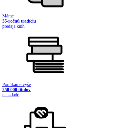
Máme
35-ročnú tradíciu
predaja kníh
Ponúkame vyše
250 000 titulov
na sklade