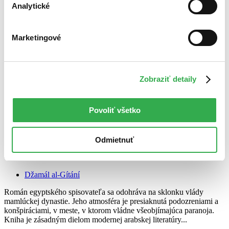
Analytické
Marketingové
Zobraziť detaily
Povoliť všetko
Odmietnuť
Zajní Barakát
CZ
Džamál al-Gítání
Román egyptského spisovateľa sa odohráva na sklonku vlády
mamlúckej dynastie. Jeho atmosféra je presiaknutá podozreniami a
konšpiráciami, v meste, v ktorom vládne všeobjímajúca paranoja.
Kniha je zásadným dielom modernej arabskej literatúry...