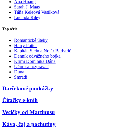
Ana Huang
Sarah J. Maas
Táňa Keleová Vasilková
Lucinda Riley
Top série
Romantické úteky
Harry Potter
Kapitán Stein a Notár Barbarič
Denník odvážneho bojka
Krimi Dominika Dána
Učím sa rozprávať
Duna
Smradi
Darčekové poukážky
Čítačky e-kníh
Vecičky od Martinusu
Káva, čaj a pochutiny