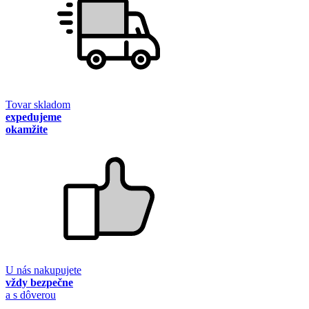
Tovar skladom
expedujeme
okamžite
U nás nakupujete
vždy bezpečne
a s dôverou