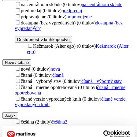
na centrálnom sklade (0 titulov)
na centrálnom sklade
predpredaj (0 titulov)
predpredaj
pripravujeme (0 titulov)
pripravujeme
dostupná (bez vypredaných) (0 titulov)
dostupná (bez
vypredaných)
Dostupnosť v kníhkupectve
Kežmarok (Alter ego) (0 titulov)
Kežmarok (Alter
ego)
Nové / čítané
nová (0 titulov)
nová
čítaná (0 titulov)
čítaná
čítaná - výborný stav (0 titulov)
čítaná - výborný stav
čítaná - mierne opotrebovaná (0 titulov)
čítaná - mierne
opotrebovaná
čítané verzie vypredaných kníh (0 titulov)
čítané verzie
vypredaných kníh
Jazyk
čeština (2 tituly)
čeština
2
Vydavateľstvo