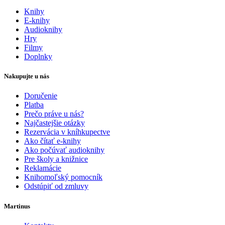
Knihy
E-knihy
Audioknihy
Hry
Filmy
Doplnky
Nakupujte u nás
Doručenie
Platba
Prečo práve u nás?
Najčastejšie otázky
Rezervácia v kníhkupectve
Ako čítať e-knihy
Ako počúvať audioknihy
Pre školy a knižnice
Reklamácie
Knihomoľský pomocník
Odstúpiť od zmluvy
Martinus