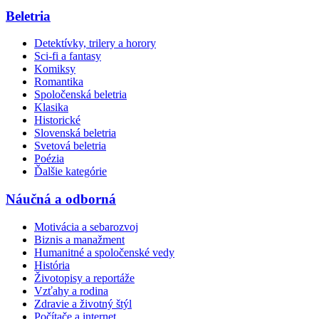
Beletria
Detektívky, trilery a horory
Sci-fi a fantasy
Komiksy
Romantika
Spoločenská beletria
Klasika
Historické
Slovenská beletria
Svetová beletria
Poézia
Ďalšie kategórie
Náučná a odborná
Motivácia a sebarozvoj
Biznis a manažment
Humanitné a spoločenské vedy
História
Životopisy a reportáže
Vzťahy a rodina
Zdravie a životný štýl
Počítače a internet