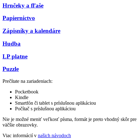
Hrnčeky a fľaše
Papiernictvo
Zápisníky a kalendáre
Hudba
LP platne
Puzzle
Prečítate na zariadeniach:
Pocketbook
Kindle
Smartfón či tablet s príslušnou aplikáciou
Počítač s príslušnou aplikáciou
Nie je možné meniť veľkosť písma, formát je preto vhodný skôr pre
väčšie obrazovky.
Viac informácií v
našich návodoch