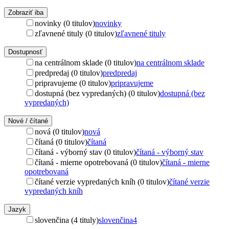
Zobraziť iba
novinky (0 titulov)
novinky
zľavnené tituly (0 titulov)
zľavnené tituly
Dostupnosť
na centrálnom sklade (0 titulov)
na centrálnom sklade
predpredaj (0 titulov)
predpredaj
pripravujeme (0 titulov)
pripravujeme
dostupná (bez vypredaných) (0 titulov)
dostupná (bez
vypredaných)
Nové / čítané
nová (0 titulov)
nová
čítaná (0 titulov)
čítaná
čítaná - výborný stav (0 titulov)
čítaná - výborný stav
čítaná - mierne opotrebovaná (0 titulov)
čítaná - mierne
opotrebovaná
čítané verzie vypredaných kníh (0 titulov)
čítané verzie
vypredaných kníh
Jazyk
slovenčina (4 tituly)
slovenčina
4