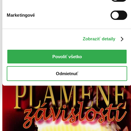
Vložiť do košíka
Kniha
brožovaná väzba
Vypredané
Marketingové
Ach, mrzí nás to, z tejto knihy sa už predali všetky výtlačky a
nemáme ju na sklade my ani vydavateľ :( Teoreticky však
môžete mať šťastie v niektorých iných obchodoch, ktoré ešte
nepredali posledné kusy.
Pridať do zoznamu
Zobraziť detaily
Povoliť všetko
Odmietnuť