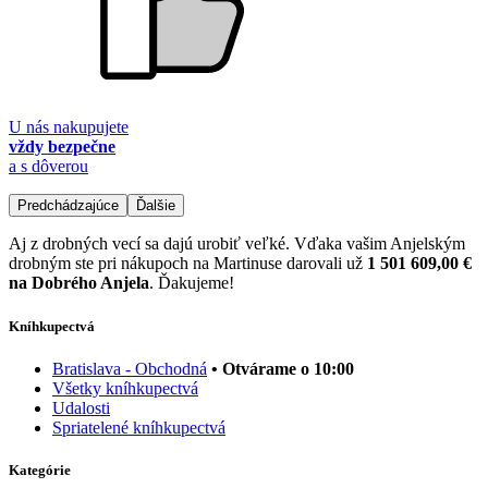
U nás nakupujete
vždy bezpečne
a s dôverou
Predchádzajúce
Ďalšie
Aj z drobných vecí sa dajú urobiť veľké. Vďaka vašim Anjelským
drobným ste pri nákupoch na Martinuse darovali už
1 501 609,00 €
na Dobrého Anjela
. Ďakujeme!
Kníhkupectvá
Bratislava - Obchodná
• Otvárame o 10:00
Všetky kníhkupectvá
Udalosti
Spriatelené kníhkupectvá
Kategórie