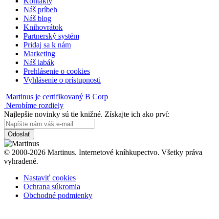
Kontakty
Náš príbeh
Náš blog
Knihovrátok
Partnerský systém
Pridaj sa k nám
Marketing
Náš labák
Prehlásenie o cookies
Vyhlásenie o prístupnosti
Martinus je certifikovaný B Corp
Nerobíme rozdiely
Najlepšie novinky sú tie knižné. Získajte ich ako prví:
Odoslať
© 2000-2026 Martinus. Internetové kníhkupectvo. Všetky práva
vyhradené.
Nastaviť cookies
Ochrana súkromia
Obchodné podmienky