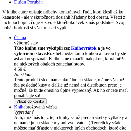
Dušan Porubän
V knihe autor opisuje príbehy konkrétnych ľudí, ktorí klesli až ku
katastrofe - ale v skutočnosti dosiahli hľadaný bod obratu. Všetci z
nich pochopili, čo je v živote ktoréhokoľvek z nás podstatné. Svoj
pohár horkosti si však museli vypiť...
Čítaná
výborný stav
Túto knihu sme vykúpili cez
Knihovrátok
a je vo
výbornom stave.
Rozdiel medzi touto knihou a novou by ste
asi ani nespoznali. Knihu sme označili nálepkou, ktorá môže
na niektorých obaloch zanechať stopy.
4,59 €
Na sklade
Tento produkt síce máme aktuálne na sklade, máme však už
iba posledné kusy a ďalšie už nemá ani distribútor, preto je
možné, že bude onedlho úplne vypredaný. Ak ho chcete mať,
ponáhľajte sa!
Vložiť do košíka
Kniha
brožovaná väzba
Vypredané
Ach, mrzí nás to, z tejto knihy sa už predali všetky výtlačky a
nemáme ju na sklade my ani vydavateľ :( Teoreticky však
môžete mať šťastie v niektorých iných obchodoch, ktoré ešte