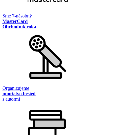
Sme 7-násobný
MasterCard
Obchodník roka
Organizujeme
množstvo besied
s autormi