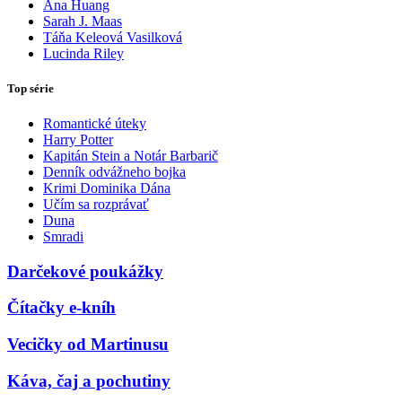
Ana Huang
Sarah J. Maas
Táňa Keleová Vasilková
Lucinda Riley
Top série
Romantické úteky
Harry Potter
Kapitán Stein a Notár Barbarič
Denník odvážneho bojka
Krimi Dominika Dána
Učím sa rozprávať
Duna
Smradi
Darčekové poukážky
Čítačky e-kníh
Vecičky od Martinusu
Káva, čaj a pochutiny