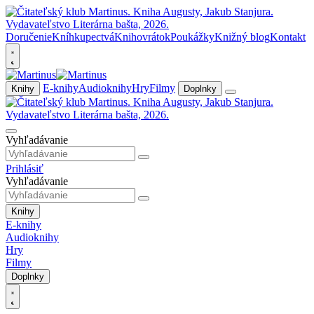
Doručenie
Kníhkupectvá
Knihovrátok
Poukážky
Knižný blog
Kontakt
E-knihy
Audioknihy
Hry
Filmy
Knihy
Doplnky
Vyhľadávanie
Prihlásiť
Vyhľadávanie
Knihy
E-knihy
Audioknihy
Hry
Filmy
Doplnky