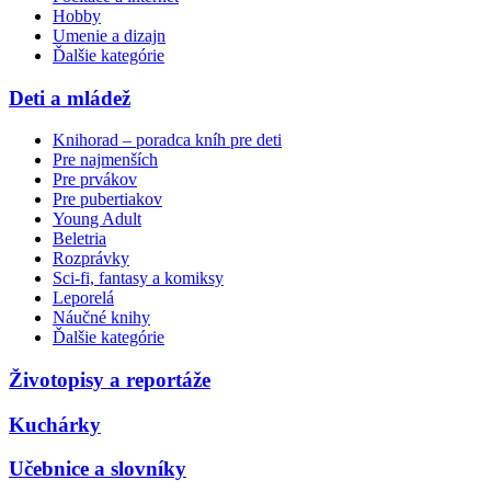
Hobby
Umenie a dizajn
Ďalšie kategórie
Deti a mládež
Knihorad – poradca kníh pre deti
Pre najmenších
Pre prvákov
Pre pubertiakov
Young Adult
Beletria
Rozprávky
Sci-fi, fantasy a komiksy
Leporelá
Náučné knihy
Ďalšie kategórie
Životopisy a reportáže
Kuchárky
Učebnice a slovníky