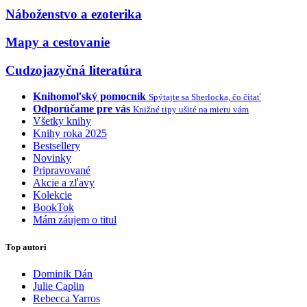
Náboženstvo a ezoterika
Mapy a cestovanie
Cudzojazyčná literatúra
Knihomoľský pomocník
Spýtajte sa Sherlocka, čo čítať
Odporúčame pre vás
Knižné tipy ušité na mieru vám
Všetky knihy
Knihy roka 2025
Bestsellery
Novinky
Pripravované
Akcie a zľavy
Kolekcie
BookTok
Mám záujem o titul
Top autori
Dominik Dán
Julie Caplin
Rebecca Yarros