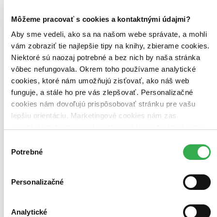
Môžeme pracovať s cookies a kontaktnými údajmi?
Aby sme vedeli, ako sa na našom webe správate, a mohli
Ja, hráč
F 63,0
vám zobraziť tie najlepšie tipy na knihy, zbierame cookies.
Dušan Porubän
Niektoré sú naozaj potrebné a bez nich by naša stránka
vôbec nefungovala. Okrem toho používame analytické
Dušan Porubän v knihe s názvom F63.0 a podtitulom Ja. hráč
rozpráva svoj životný príbeh. Ešte nedávno slepo veril zvuku
cookies, ktoré nám umožňujú zisťovať, ako náš web
hracích automatov a nedokázal odolať stávkovaniu. Trápil tým svoje
funguje, a stále ho pre vás zlepšovať. Personalizačné
najbližšie okolie. Keď pochopil. že jeho hráčska vášeň je choroba...
cookies nám dovoľujú prispôsobovať stránku pre vašu
Čítaná
lepšiu orientáciu. Marketingové cookies nám zas
výborný stav
umožňujú zobrazenie relevantnej reklamy. Niektoré údaje
Túto knihu sme vykúpili cez
Knihovrátok
a je vo
výbornom stave.
Rozdiel medzi touto knihou a novou by ste
zdieľame aj s tretími stranami. Veľmi by nám pomohlo,
Výber
asi ani nespoznali. Knihu sme označili nálepkou, ktorá môže
keby sme mohli používať všetky tieto cookies. Ďakujeme!
Potrebné
súhlasu
na niektorých obaloch zanechať stopy.
3,98 €
Na sklade
Tento produkt síce máme aktuálne na sklade, máme však už
Personalizačné
iba posledné kusy a ďalšie už nemá ani distribútor, preto je
možné, že bude onedlho úplne vypredaný. Ak ho chcete mať,
ponáhľajte sa!
Analytické