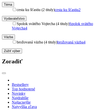
Téma
cesta ku šťastiu (2 tituly)
cesta ku šťastiu
2
Vydavateľstvo
Spolok svätého Vojtecha (4 tituly)
Spolok svätého
Vojtecha
4
Väzba
brožovaná väzba (4 tituly)
brožovaná väzba
4
Zúžiť výber
Zoradiť
Bestsellery
Top hodnotené
Novinky
Najdrahšie
Najlacnejšie
Najvyššia zľava