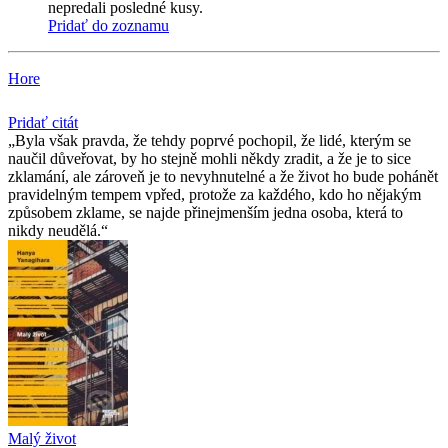
nepredali posledné kusy.
Pridať do zoznamu
Hore
Pridať citát
Byla však pravda, že tehdy poprvé pochopil, že lidé, kterým se
naučil důveřovat, by ho stejně mohli někdy zradit, a že je to sice
zklamání, ale zároveň je to nevyhnutelné a že život ho bude pohánět
pravidelným tempem vpřed, protože za každého, kdo ho nějakým
způsobem zklame, se najde přinejmenším jedna osoba, která to
nikdy neudělá.
Malý život