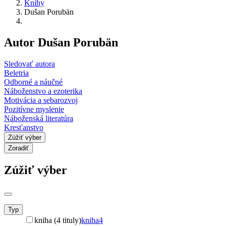
Knihy
Dušan Porubän
Autor Dušan Porubän
Sledovať autora
Beletria
Odborné a náučné
Náboženstvo a ezoterika
Motivácia a sebarozvoj
Pozitívne myslenie
Náboženská literatúra
Kresťanstvo
Zúžiť výber
Zoradiť
Zúžiť výber
Typ
kniha (4 tituly)
kniha
4