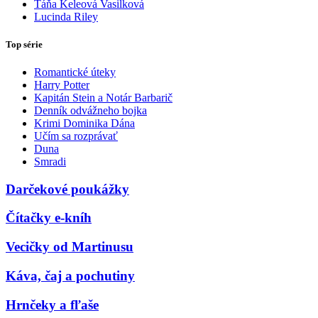
Táňa Keleová Vasilková
Lucinda Riley
Top série
Romantické úteky
Harry Potter
Kapitán Stein a Notár Barbarič
Denník odvážneho bojka
Krimi Dominika Dána
Učím sa rozprávať
Duna
Smradi
Darčekové poukážky
Čítačky e-kníh
Vecičky od Martinusu
Káva, čaj a pochutiny
Hrnčeky a fľaše