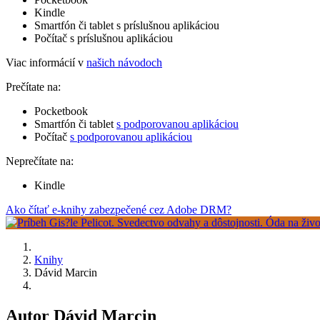
Kindle
Smartfón či tablet s príslušnou aplikáciou
Počítač s príslušnou aplikáciou
Viac informácií v
našich návodoch
Prečítate na:
Pocketbook
Smartfón či tablet
s podporovanou aplikáciou
Počítač
s podporovanou aplikáciou
Neprečítate na:
Kindle
Ako čítať e-knihy zabezpečené cez Adobe DRM?
Knihy
Dávid Marcin
Autor Dávid Marcin