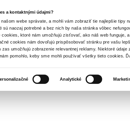
es a kontaktnými údajmi?
našom webe správate, a mohli vám zobraziť tie najlepšie tipy n
é sú naozaj potrebné a bez nich by naša stránka vôbec nefung
 cookies, ktoré nám umožňujú zisťovať, ako náš web funguje, a 
ačné cookies nám dovoľujú prispôsobovať stránku pre vašu lepši
zas umožňujú zobrazenie relevantnej reklamy. Niektoré údaje z
y nám pomohlo, keby sme mohli používať všetky tieto cookies. 
ersonalizačné
Analytické
Marketi