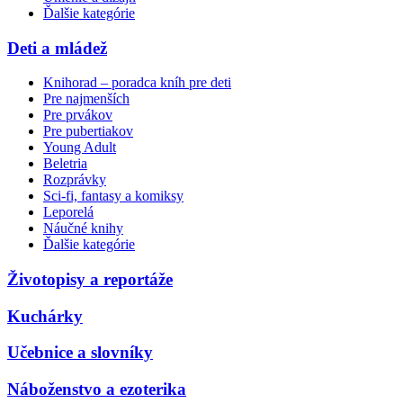
Ďalšie kategórie
Deti a mládež
Knihorad – poradca kníh pre deti
Pre najmenších
Pre prvákov
Pre pubertiakov
Young Adult
Beletria
Rozprávky
Sci-fi, fantasy a komiksy
Leporelá
Náučné knihy
Ďalšie kategórie
Životopisy a reportáže
Kuchárky
Učebnice a slovníky
Náboženstvo a ezoterika