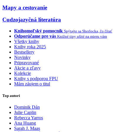
Mapy a cestovanie
Cudzojazyčná literatúra
Knihomoľský pomocník
Spýtajte sa Sherlocka, čo čítať
Odporúčame pre vás
Knižné tipy ušité na mieru vám
Všetky knihy
Knihy roka 2025
Bestsellery
Novinky
Pripravované
Akcie a zľavy
Kolekcie
Knihy s podporou FPU
Mám záujem o titul
Top autori
Dominik Dán
Julie Caplin
Rebecca Yarros
Ana Huang
Sarah J. Maas