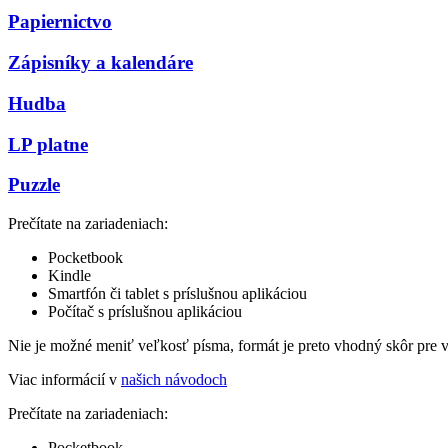
Papiernictvo
Zápisníky a kalendáre
Hudba
LP platne
Puzzle
Prečítate na zariadeniach:
Pocketbook
Kindle
Smartfón či tablet s príslušnou aplikáciou
Počítač s príslušnou aplikáciou
Nie je možné meniť veľkosť písma, formát je preto vhodný skôr pre 
Viac informácií v
našich návodoch
Prečítate na zariadeniach:
Pocketbook