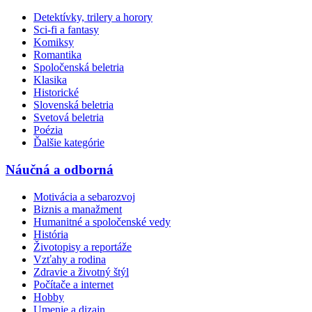
Detektívky, trilery a horory
Sci-fi a fantasy
Komiksy
Romantika
Spoločenská beletria
Klasika
Historické
Slovenská beletria
Svetová beletria
Poézia
Ďalšie kategórie
Náučná a odborná
Motivácia a sebarozvoj
Biznis a manažment
Humanitné a spoločenské vedy
História
Životopisy a reportáže
Vzťahy a rodina
Zdravie a životný štýl
Počítače a internet
Hobby
Umenie a dizajn