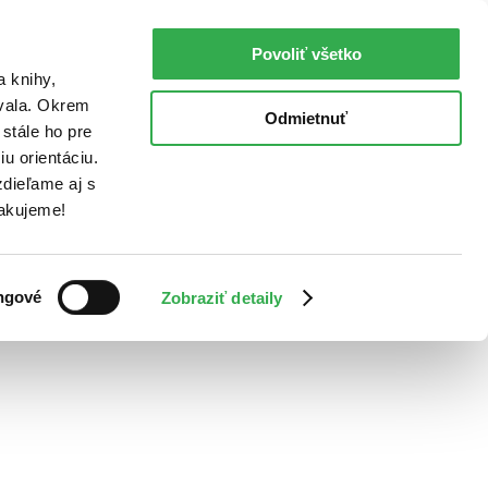
Povoliť všetko
a knihy,
ovala. Okrem
Odmietnuť
stále ho pre
u orientáciu.
dieľame aj s
Ďakujeme!
ngové
Zobraziť detaily