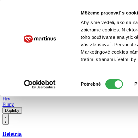
Doručenie
Kníhkupectvá
Knihovrátok
Poukážky
Knižný blog
Kontakt
Môžeme pracovať s cooki
Aby sme vedeli, ako sa na 
zbierame cookies. Niektor
E-knihy
Audioknihy
Hry
Filmy
Knihy
Doplnky
toho používame analytické
vás zlepšovať. Personaliz
Vyhľadávanie
Marketingové cookies nám 
tretími stranami. Veľmi b
Prihlásiť
Vyhľadávanie
Výber
Knihy
Potrebné
P
súhlasu
E-knihy
Audioknihy
Hry
Filmy
Doplnky
Beletria