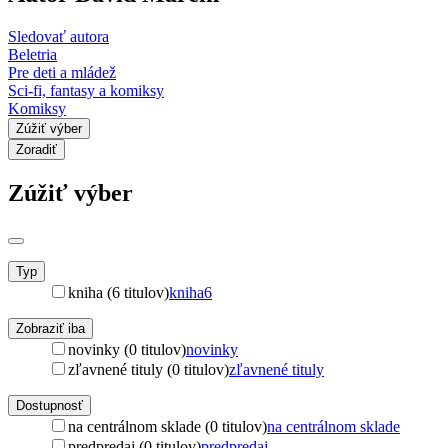
Sledovať autora
Beletria
Pre deti a mládež
Sci-fi, fantasy a komiksy
Komiksy
Zúžiť výber
Zoradiť
Zúžiť výber
Typ
kniha (6 titulov)
kniha
6
Zobraziť iba
novinky (0 titulov)
novinky
zľavnené tituly (0 titulov)
zľavnené tituly
Dostupnosť
na centrálnom sklade (0 titulov)
na centrálnom sklade
predpredaj (0 titulov)
predpredaj