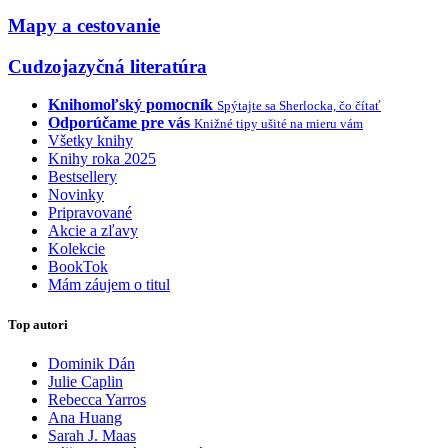
Mapy a cestovanie
Cudzojazyčná literatúra
Knihomoľský pomocník
Spýtajte sa Sherlocka, čo čítať
Odporúčame pre vás
Knižné tipy ušité na mieru vám
Všetky knihy
Knihy roka 2025
Bestsellery
Novinky
Pripravované
Akcie a zľavy
Kolekcie
BookTok
Mám záujem o titul
Top autori
Dominik Dán
Julie Caplin
Rebecca Yarros
Ana Huang
Sarah J. Maas