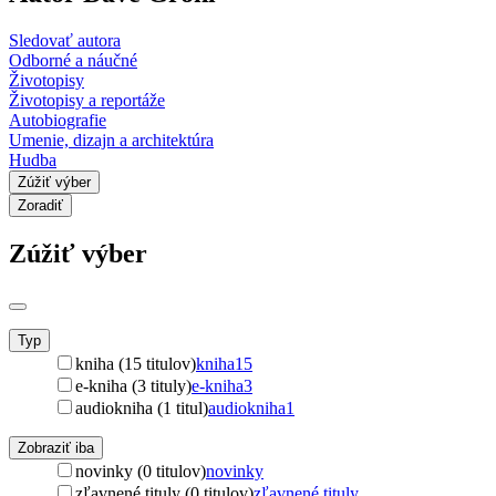
Sledovať autora
Odborné a náučné
Životopisy
Životopisy a reportáže
Autobiografie
Umenie, dizajn a architektúra
Hudba
Zúžiť výber
Zoradiť
Zúžiť výber
Typ
kniha (15 titulov)
kniha
15
e-kniha (3 tituly)
e-kniha
3
audiokniha (1 titul)
audiokniha
1
Zobraziť iba
novinky (0 titulov)
novinky
zľavnené tituly (0 titulov)
zľavnené tituly