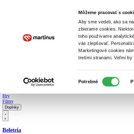
Doručenie
Kníhkupectvá
Knihovrátok
Poukážky
Knižný blog
Kontakt
Môžeme pracovať s cooki
Aby sme vedeli, ako sa na 
zbierame cookies. Niektor
E-knihy
Audioknihy
Hry
Filmy
Knihy
Doplnky
toho používame analytické
vás zlepšovať. Personaliz
Vyhľadávanie
Marketingové cookies nám 
tretími stranami. Veľmi b
Prihlásiť
Vyhľadávanie
Výber
Knihy
Potrebné
P
súhlasu
E-knihy
Audioknihy
Hry
Filmy
Doplnky
Beletria