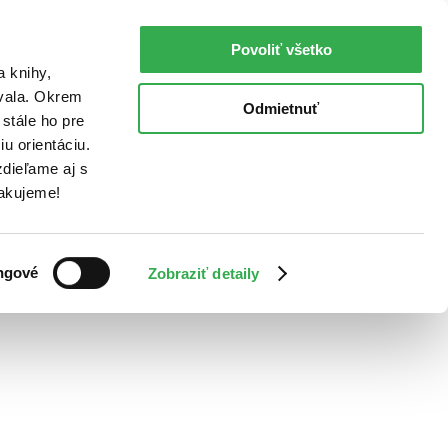
Povoliť všetko
a knihy,
ovala. Okrem
Odmietnuť
stále ho pre
u orientáciu.
dieľame aj s
Ďakujeme!
ngové
Zobraziť detaily