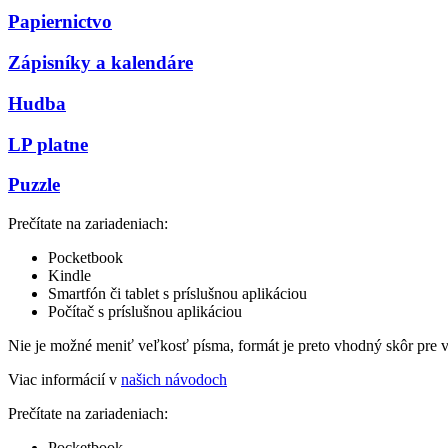
Papiernictvo
Zápisníky a kalendáre
Hudba
LP platne
Puzzle
Prečítate na zariadeniach:
Pocketbook
Kindle
Smartfón či tablet s príslušnou aplikáciou
Počítač s príslušnou aplikáciou
Nie je možné meniť veľkosť písma, formát je preto vhodný skôr pre 
Viac informácií v
našich návodoch
Prečítate na zariadeniach:
Pocketbook