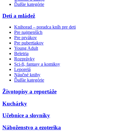
Ďalšie kategórie
Deti a mládež
Knihorad – poradca kníh pre deti
Pre najmenších
Pre prvákov
Pre pubertiakov
Young Adult
Beletria
Rozprávky
Sci-fi, fantasy a komiksy
Leporelá
Náučné knihy
Ďalšie kategórie
Životopisy a reportáže
Kuchárky
Učebnice a slovníky
Náboženstvo a ezoterika