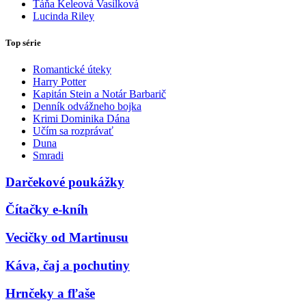
Táňa Keleová Vasilková
Lucinda Riley
Top série
Romantické úteky
Harry Potter
Kapitán Stein a Notár Barbarič
Denník odvážneho bojka
Krimi Dominika Dána
Učím sa rozprávať
Duna
Smradi
Darčekové poukážky
Čítačky e-kníh
Vecičky od Martinusu
Káva, čaj a pochutiny
Hrnčeky a fľaše