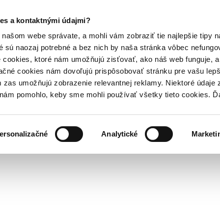
es a kontaktnými údajmi?
našom webe správate, a mohli vám zobraziť tie najlepšie tipy n
é sú naozaj potrebné a bez nich by naša stránka vôbec nefung
 cookies, ktoré nám umožňujú zisťovať, ako náš web funguje, a 
ačné cookies nám dovoľujú prispôsobovať stránku pre vašu lepši
zas umožňujú zobrazenie relevantnej reklamy. Niektoré údaje z
y nám pomohlo, keby sme mohli používať všetky tieto cookies. 
ersonalizačné
Analytické
Marketi