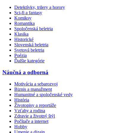
Detektívky, trilery a horory
Sci-fi a fantasy
Komiksy
Romantika
Spoločenská beletria
Klasika
Historické
Slovenská beletria
Svetová beletria
Poézia
Ďalšie kategórie
Náučná a odborná
Motivácia a sebarozvoj
Biznis a manažment
Humanitné a spoločenské vedy
História
Životopisy a reportáže
Vzťahy a rodina
Zdravie a životný štýl
Počítače a internet
Hobby
Umenie a dizajn