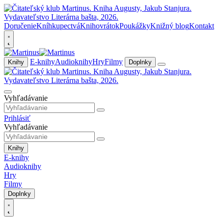
Doručenie
Kníhkupectvá
Knihovrátok
Poukážky
Knižný blog
Kontakt
E-knihy
Audioknihy
Hry
Filmy
Knihy
Doplnky
Vyhľadávanie
Prihlásiť
Vyhľadávanie
Knihy
E-knihy
Audioknihy
Hry
Filmy
Doplnky