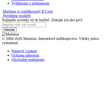
Vyhlásenie o prístupnosti
Martinus je certifikovaný B Corp
Nerobíme rozdiely
Najlepšie novinky sú tie knižné. Získajte ich ako prví:
Odoslať
© 2000-2026 Martinus. Internetové kníhkupectvo. Všetky práva
vyhradené.
Nastaviť cookies
Ochrana súkromia
Obchodné podmienky