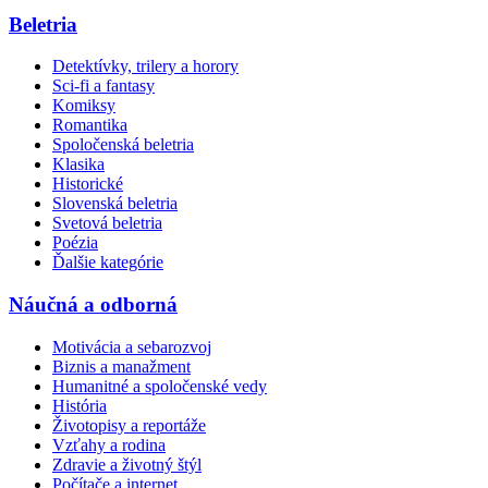
Beletria
Detektívky, trilery a horory
Sci-fi a fantasy
Komiksy
Romantika
Spoločenská beletria
Klasika
Historické
Slovenská beletria
Svetová beletria
Poézia
Ďalšie kategórie
Náučná a odborná
Motivácia a sebarozvoj
Biznis a manažment
Humanitné a spoločenské vedy
História
Životopisy a reportáže
Vzťahy a rodina
Zdravie a životný štýl
Počítače a internet