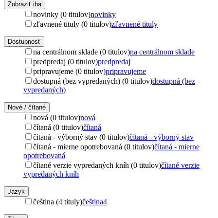
Zobraziť iba
novinky (0 titulov)
novinky
zľavnené tituly (0 titulov)
zľavnené tituly
Dostupnosť
na centrálnom sklade (0 titulov)
na centrálnom sklade
predpredaj (0 titulov)
predpredaj
pripravujeme (0 titulov)
pripravujeme
dostupná (bez vypredaných) (0 titulov)
dostupná (bez
vypredaných)
Nové / čítané
nová (0 titulov)
nová
čítaná (0 titulov)
čítaná
čítaná - výborný stav (0 titulov)
čítaná - výborný stav
čítaná - mierne opotrebovaná (0 titulov)
čítaná - mierne
opotrebovaná
čítané verzie vypredaných kníh (0 titulov)
čítané verzie
vypredaných kníh
Jazyk
čeština (4 tituly)
čeština
4