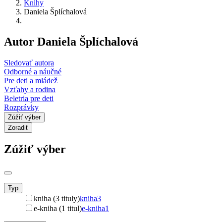
Knihy
Daniela Šplíchalová
Autor Daniela Šplíchalová
Sledovať autora
Odborné a náučné
Pre deti a mládež
Vzťahy a rodina
Beletria pre deti
Rozprávky
Zúžiť výber
Zoradiť
Zúžiť výber
Typ
kniha (3 tituly)
kniha
3
e-kniha (1 titul)
e-kniha
1