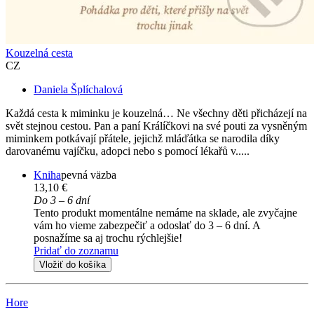
Kouzelná cesta
CZ
Daniela Šplíchalová
Každá cesta k miminku je kouzelná… Ne všechny děti přicházejí na
svět stejnou cestou. Pan a paní Králíčkovi na své pouti za vysněným
miminkem potkávají přátele, jejichž mláďátka se narodila díky
darovanému vajíčku, adopci nebo s pomocí lékařů v.....
Kniha
pevná väzba
13,10 €
Do 3 – 6 dní
Tento produkt momentálne nemáme na sklade, ale zvyčajne
vám ho vieme zabezpečiť a odoslať do 3 – 6 dní. A
posnažíme sa aj trochu rýchlejšie!
Pridať do zoznamu
Vložiť do košíka
Hore