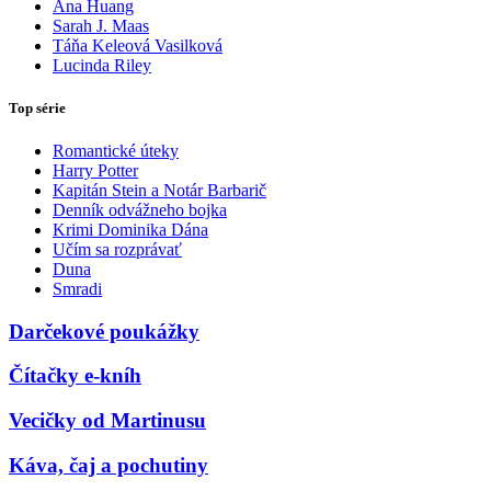
Ana Huang
Sarah J. Maas
Táňa Keleová Vasilková
Lucinda Riley
Top série
Romantické úteky
Harry Potter
Kapitán Stein a Notár Barbarič
Denník odvážneho bojka
Krimi Dominika Dána
Učím sa rozprávať
Duna
Smradi
Darčekové poukážky
Čítačky e-kníh
Vecičky od Martinusu
Káva, čaj a pochutiny