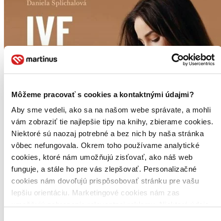
Môžeme pracovať s cookies a kontaktnými údajmi?
Aby sme vedeli, ako sa na našom webe správate, a mohli
vám zobraziť tie najlepšie tipy na knihy, zbierame cookies.
Niektoré sú naozaj potrebné a bez nich by naša stránka
vôbec nefungovala. Okrem toho používame analytické
cookies, ktoré nám umožňujú zisťovať, ako náš web
funguje, a stále ho pre vás zlepšovať. Personalizačné
cookies nám dovoľujú prispôsobovať stránku pre vašu
lepšiu orientáciu. Marketingové cookies nám zas
umožňujú zobrazenie relevantnej reklamy. Niektoré údaje
zdieľame aj s tretími stranami. Veľmi by nám pomohlo,
Výber