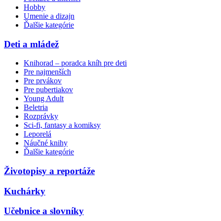
Hobby
Umenie a dizajn
Ďalšie kategórie
Deti a mládež
Knihorad – poradca kníh pre deti
Pre najmenších
Pre prvákov
Pre pubertiakov
Young Adult
Beletria
Rozprávky
Sci-fi, fantasy a komiksy
Leporelá
Náučné knihy
Ďalšie kategórie
Životopisy a reportáže
Kuchárky
Učebnice a slovníky