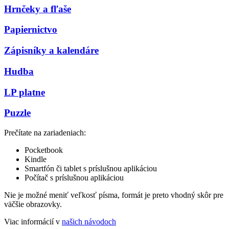
Hrnčeky a fľaše
Papiernictvo
Zápisníky a kalendáre
Hudba
LP platne
Puzzle
Prečítate na zariadeniach:
Pocketbook
Kindle
Smartfón či tablet s príslušnou aplikáciou
Počítač s príslušnou aplikáciou
Nie je možné meniť veľkosť písma, formát je preto vhodný skôr pre
väčšie obrazovky.
Viac informácií v
našich návodoch