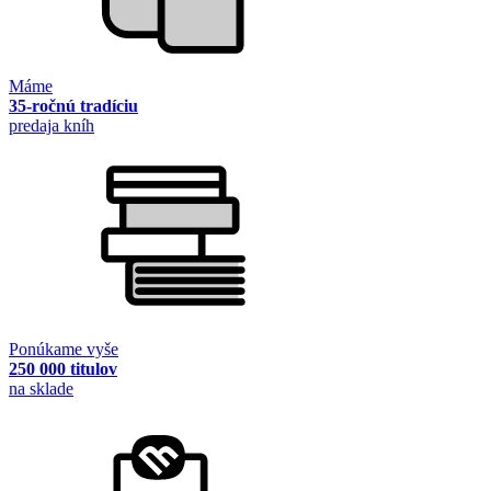
Máme
35-ročnú tradíciu
predaja kníh
Ponúkame vyše
250 000 titulov
na sklade