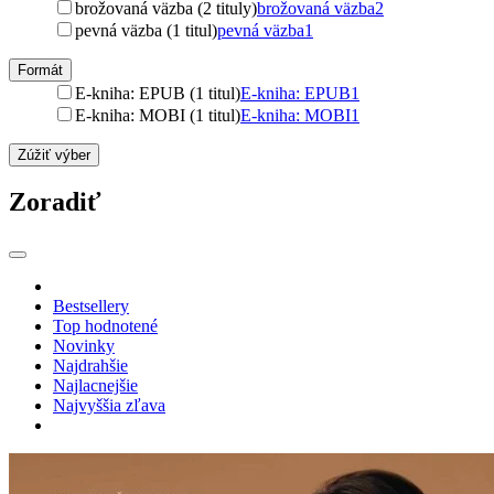
brožovaná väzba (2 tituly)
brožovaná väzba
2
pevná väzba (1 titul)
pevná väzba
1
Formát
E-kniha: EPUB (1 titul)
E-kniha: EPUB
1
E-kniha: MOBI (1 titul)
E-kniha: MOBI
1
Zúžiť výber
Zoradiť
Bestsellery
Top hodnotené
Novinky
Najdrahšie
Najlacnejšie
Najvyššia zľava