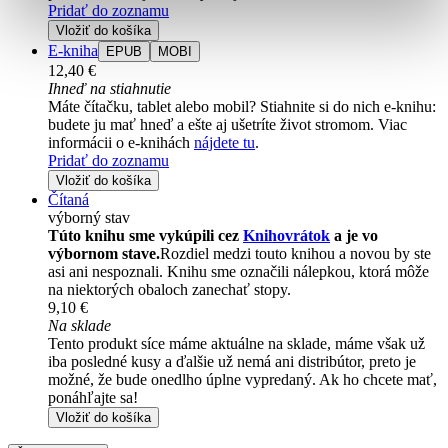
Pridať do zoznamu
Vložiť do košíka
E-kniha
EPUB
MOBI
12,40 €
Ihneď na stiahnutie
Máte čítačku, tablet alebo mobil? Stiahnite si do nich e-knihu:
budete ju mať hneď a ešte aj ušetríte život stromom. Viac
informácii o e-knihách
nájdete tu
.
Pridať do zoznamu
Vložiť do košíka
Čítaná
výborný stav
Túto knihu sme vykúpili cez
Knihovrátok
a je vo
výbornom stave.
Rozdiel medzi touto knihou a novou by ste
asi ani nespoznali. Knihu sme označili nálepkou, ktorá môže
na niektorých obaloch zanechať stopy.
9,10 €
Na sklade
Tento produkt síce máme aktuálne na sklade, máme však už
iba posledné kusy a ďalšie už nemá ani distribútor, preto je
možné, že bude onedlho úplne vypredaný. Ak ho chcete mať,
ponáhľajte sa!
Vložiť do košíka