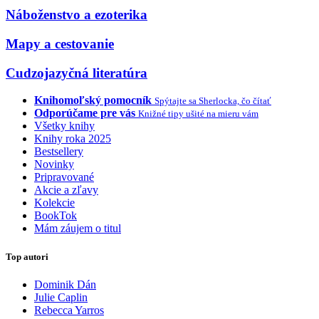
Náboženstvo a ezoterika
Mapy a cestovanie
Cudzojazyčná literatúra
Knihomoľský pomocník
Spýtajte sa Sherlocka, čo čítať
Odporúčame pre vás
Knižné tipy ušité na mieru vám
Všetky knihy
Knihy roka 2025
Bestsellery
Novinky
Pripravované
Akcie a zľavy
Kolekcie
BookTok
Mám záujem o titul
Top autori
Dominik Dán
Julie Caplin
Rebecca Yarros