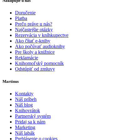
Nakupujte u nás
Doručenie
Platba
Prečo práve u nás?
Najčastejšie otázky
Rezervácia v kníhkupectve
Ako čítať e-knihy
Ako počúvať audioknihy
Pre školy a knižnice
Reklamácie
Knihomoľský pomocník
Odstúpiť od zmluvy
Martinus
Kontakty
Náš príbeh
Náš blog
Knihovrátok
Partnerský systém
Pridaj sa k nám
Marketing
Náš labák
Prehlásenie o cookies