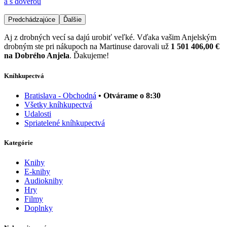
a s dôverou
Predchádzajúce
Ďalšie
Aj z drobných vecí sa dajú urobiť veľké. Vďaka vašim Anjelským
drobným ste pri nákupoch na Martinuse darovali už
1 501 406,00 €
na Dobrého Anjela
. Ďakujeme!
Kníhkupectvá
Bratislava - Obchodná
• Otvárame o 8:30
Všetky kníhkupectvá
Udalosti
Spriatelené kníhkupectvá
Kategórie
Knihy
E-knihy
Audioknihy
Hry
Filmy
Doplnky