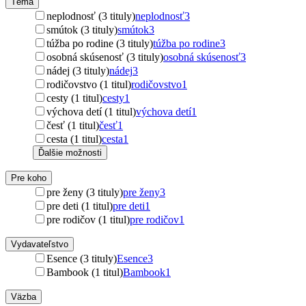
Téma
neplodnosť (3 tituly)
neplodnosť
3
smútok (3 tituly)
smútok
3
túžba po rodine (3 tituly)
túžba po rodine
3
osobná skúsenosť (3 tituly)
osobná skúsenosť
3
nádej (3 tituly)
nádej
3
rodičovstvo (1 titul)
rodičovstvo
1
cesty (1 titul)
cesty
1
výchova detí (1 titul)
výchova detí
1
česť (1 titul)
česť
1
cesta (1 titul)
cesta
1
Ďalšie možnosti
Pre koho
pre ženy (3 tituly)
pre ženy
3
pre deti (1 titul)
pre deti
1
pre rodičov (1 titul)
pre rodičov
1
Vydavateľstvo
Esence (3 tituly)
Esence
3
Bambook (1 titul)
Bambook
1
Väzba