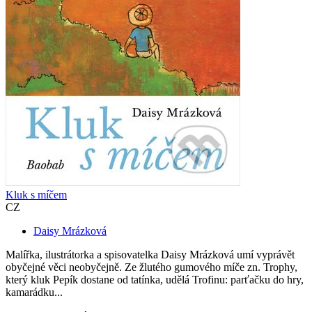
Kluk s míčem
CZ
Daisy Mrázková
Malířka, ilustrátorka a spisovatelka Daisy Mrázková umí vyprávět
obyčejné věci neobyčejně. Ze žlutého gumového míče zn. Trophy,
který kluk Pepík dostane od tatínka, udělá Trofinu: parťačku do hry,
kamarádku...