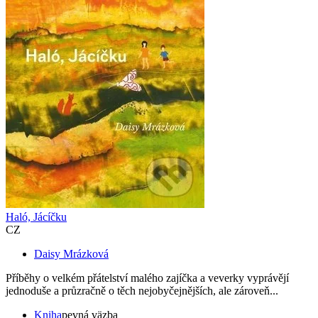
Haló, Jácíčku
CZ
Daisy Mrázková
Příběhy o velkém přátelství malého zajíčka a veverky vyprávějí
jednoduše a průzračně o těch nejobyčejnějších, ale zároveň...
Kniha
pevná väzba