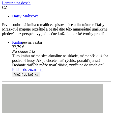
Lemuria na dosah
CZ
Daisy Mrázková
První souhrnná kniha o malířce, spisovatelce a ilustrátorce Daisy
Mrázkové mapuje rozsáhlé a pestré dílo této mimořádné umělkyně
především z perspektivy jedinečné knižní autorské tvorby pro děti...
Kniha
pevná väzba
32,79 €
Na sklade 1 ks
Túto knihu máme síce aktuálne na sklade, máme však už iba
posledné kusy. Ak ju chcete mať rýchlo, ponáhľajte sa!
Dodanie ďalších môže trvať dlhšie, zvyčajne do troch dní.
Pridať do zoznamu
Vložiť do košíka