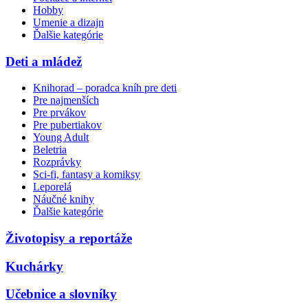
Hobby
Umenie a dizajn
Ďalšie kategórie
Deti a mládež
Knihorad – poradca kníh pre deti
Pre najmenších
Pre prvákov
Pre pubertiakov
Young Adult
Beletria
Rozprávky
Sci-fi, fantasy a komiksy
Leporelá
Náučné knihy
Ďalšie kategórie
Životopisy a reportáže
Kuchárky
Učebnice a slovníky