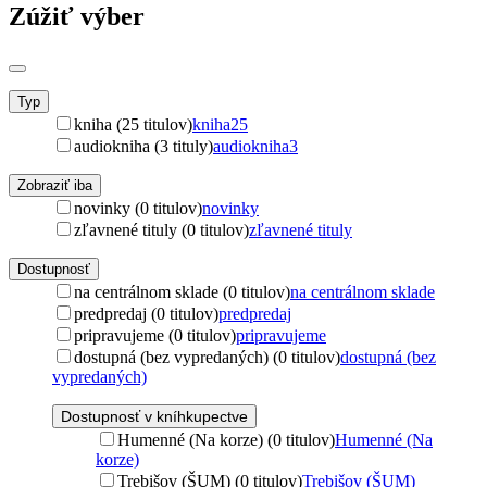
Zúžiť výber
Typ
kniha (25 titulov)
kniha
25
audiokniha (3 tituly)
audiokniha
3
Zobraziť iba
novinky (0 titulov)
novinky
zľavnené tituly (0 titulov)
zľavnené tituly
Dostupnosť
na centrálnom sklade (0 titulov)
na centrálnom sklade
predpredaj (0 titulov)
predpredaj
pripravujeme (0 titulov)
pripravujeme
dostupná (bez vypredaných) (0 titulov)
dostupná (bez
vypredaných)
Dostupnosť v kníhkupectve
Humenné (Na korze) (0 titulov)
Humenné (Na
korze)
Trebišov (ŠUM) (0 titulov)
Trebišov (ŠUM)