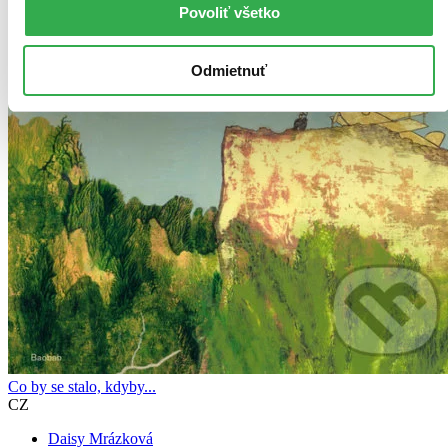
Povoliť všetko
Vložiť do košíka
Odmietnuť
Co by se stalo, kdyby...
CZ
Daisy Mrázková