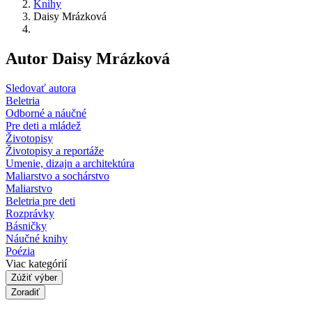
Knihy
Daisy Mrázková
Autor Daisy Mrázková
Sledovať autora
Beletria
Odborné a náučné
Pre deti a mládež
Životopisy
Životopisy a reportáže
Umenie, dizajn a architektúra
Maliarstvo a sochárstvo
Maliarstvo
Beletria pre deti
Rozprávky
Básničky
Náučné knihy
Poézia
Viac kategórií
Zúžiť výber
Zoradiť