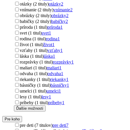
otázky (2 tituly)
otázky
2
vnímanie (2 tituly)
vnímanie
2
obrázky (2 tituly)
obrázky
2
babičky (2 tituly)
babičky
2
príroda (1 titul)
príroda
1
svet (1 titul)
svet
1
rodina (1 titul)
rodina
1
život (1 titul)
život
1
vzťahy (1 titul)
vzťahy
1
láska (1 titul)
láska
1
rozprávky (1 titul)
rozprávky
1
maliari (1 titul)
maliari
1
odvaha (1 titul)
odvaha
1
riekanky (1 titul)
riekanky
1
básničky (1 titul)
básničky
1
umelci (1 titul)
umelci
1
lesy (1 titul)
lesy
1
príbehy (1 titul)
príbehy
1
Ďalšie možnosti
Pre koho
pre deti (7 titulov)
pre deti
7