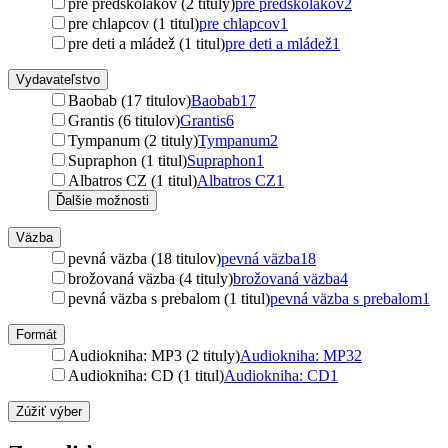
pre predškolákov (2 tituly)
pre predškolákov
2
pre chlapcov (1 titul)
pre chlapcov
1
pre deti a mládež (1 titul)
pre deti a mládež
1
Vydavateľstvo
Baobab (17 titulov)
Baobab
17
Grantis (6 titulov)
Grantis
6
Tympanum (2 tituly)
Tympanum
2
Supraphon (1 titul)
Supraphon
1
Albatros CZ (1 titul)
Albatros CZ
1
Ďalšie možnosti
Väzba
pevná väzba (18 titulov)
pevná väzba
18
brožovaná väzba (4 tituly)
brožovaná väzba
4
pevná väzba s prebalom (1 titul)
pevná väzba s prebalom
1
Formát
Audiokniha: MP3 (2 tituly)
Audiokniha: MP3
2
Audiokniha: CD (1 titul)
Audiokniha: CD
1
Zúžiť výber