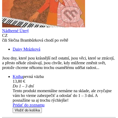
Nádherné Úterý
CZ
čili Slečna Brambůrková chodí po světě
Daisy Mrázková
Jsou dny, které jsou krásnější než ostatní, jsou věci, které se ztrácejí,
a přesto někde zůstávají, jsou chvíle, kdy můžeme změnit svět,
protože chceme někomu trochu osamělému udělat radost...
Kniha
pevná väzba
13,80 €
Do 1 – 3 dní
Tento produkt momentálne nemáme na sklade, ale zvyčajne
vám ho vieme zabezpečiť a odoslať do 1 – 3 dní. A
posnažíme sa aj trochu rýchlejšie!
Pridať do zoznamu
Vložiť do košíka