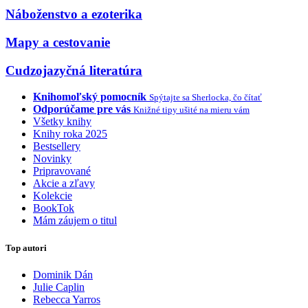
Náboženstvo a ezoterika
Mapy a cestovanie
Cudzojazyčná literatúra
Knihomoľský pomocník
Spýtajte sa Sherlocka, čo čítať
Odporúčame pre vás
Knižné tipy ušité na mieru vám
Všetky knihy
Knihy roka 2025
Bestsellery
Novinky
Pripravované
Akcie a zľavy
Kolekcie
BookTok
Mám záujem o titul
Top autori
Dominik Dán
Julie Caplin
Rebecca Yarros