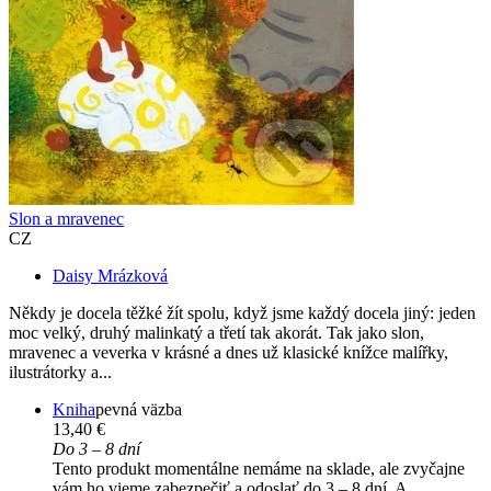
Slon a mravenec
CZ
Daisy Mrázková
Někdy je docela těžké žít spolu, když jsme každý docela jiný: jeden
moc velký, druhý malinkatý a třetí tak akorát. Tak jako slon,
mravenec a veverka v krásné a dnes už klasické knížce malířky,
ilustrátorky a...
Kniha
pevná väzba
13,40 €
Do 3 – 8 dní
Tento produkt momentálne nemáme na sklade, ale zvyčajne
vám ho vieme zabezpečiť a odoslať do 3 – 8 dní. A