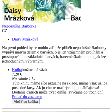
Neposlušná Barborka
CZ
Daisy Mrázková
Na první pohled by se mohlo zdát, že příběh neposlušné Barborky
vypráví malým dětem o barvách, o jejich vzájemném prolínání a
prostupování: o základních barvách, barevné škále i o tom, jak lze
jednoduchými výtvarnými...
Kniha
brožovaná väzba
7,20 €
Na sklade 1 ks
Túto knihu máme síce aktuálne na sklade, máme však už iba
posledné kusy. Ak ju chcete mať rýchlo, ponáhľajte sa!
Dodanie ďalších môže trvať dlhšie, zvyčajne do troch dní.
Pridať do zoznamu
Vložiť do košíka