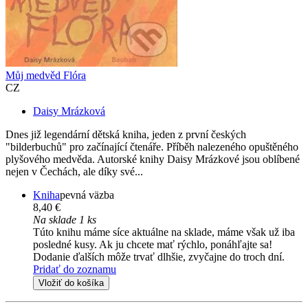
Můj medvěd Flóra
CZ
Daisy Mrázková
Dnes již legendární dětská kniha, jeden z první českých
"bilderbuchů" pro začínající čtenáře. Příběh nalezeného opuštěného
plyšového medvěda. Autorské knihy Daisy Mrázkové jsou oblíbené
nejen v Čechách, ale díky své...
Kniha
pevná väzba
8,40 €
Na sklade 1 ks
Túto knihu máme síce aktuálne na sklade, máme však už iba
posledné kusy. Ak ju chcete mať rýchlo, ponáhľajte sa!
Dodanie ďalších môže trvať dlhšie, zvyčajne do troch dní.
Pridať do zoznamu
Vložiť do košíka