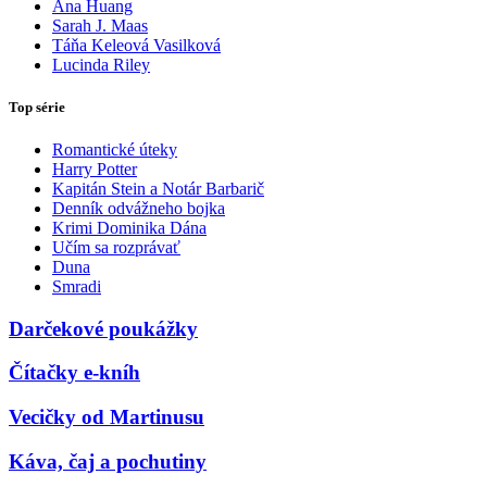
Ana Huang
Sarah J. Maas
Táňa Keleová Vasilková
Lucinda Riley
Top série
Romantické úteky
Harry Potter
Kapitán Stein a Notár Barbarič
Denník odvážneho bojka
Krimi Dominika Dána
Učím sa rozprávať
Duna
Smradi
Darčekové poukážky
Čítačky e-kníh
Vecičky od Martinusu
Káva, čaj a pochutiny