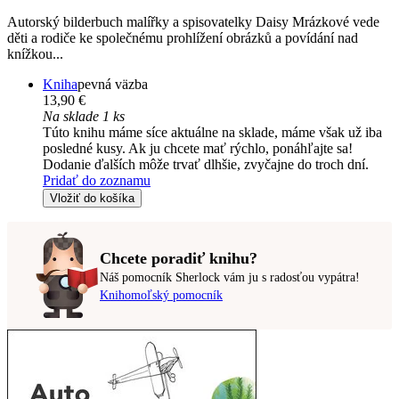
Autorský bilderbuch malířky a spisovatelky Daisy Mrázkové vede
děti a rodiče ke společnému prohlížení obrázků a povídání nad
knížkou...
Kniha
pevná väzba
13,90 €
Na sklade 1 ks
Túto knihu máme síce aktuálne na sklade, máme však už iba
posledné kusy. Ak ju chcete mať rýchlo, ponáhľajte sa!
Dodanie ďalších môže trvať dlhšie, zvyčajne do troch dní.
Pridať do zoznamu
Vložiť do košíka
Chcete poradiť knihu?
Náš pomocník Sherlock vám ju s radosťou vypátra!
Knihomoľský pomocník