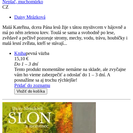
Neplač, muchomůrko
CZ
Daisy Mrázková
Malá Kateřina, dcera Pána lesů žije s tátou myslivcem v hájovně a
má po něm zelenou krev. Toulá se sama a svobodně po lese,
zvědavě a pečlivě pozoruje stromy, mechy, vodu, trávu, houbičky i
malá lesní zvířata, kteří se stávají...
Kniha
pevná väzba
15,10 €
Do 1 – 3 dní
Tento produkt momentálne nemáme na sklade, ale zvyčajne
vám ho vieme zabezpečiť a odoslať do 1 – 3 dní. A
posnažíme sa aj trochu rýchlejšie!
Pridať do zoznamu
Vložiť do košíka