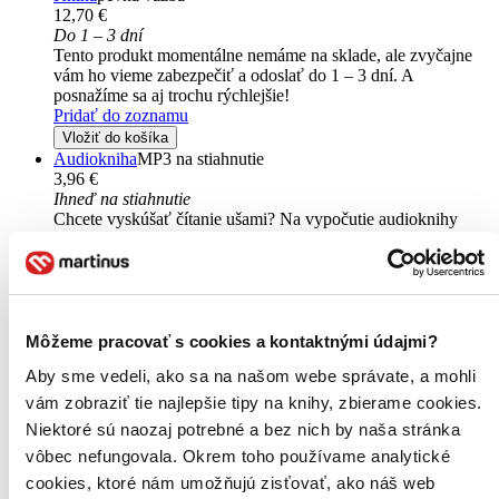
12,70 €
Do 1 – 3 dní
Tento produkt momentálne nemáme na sklade, ale zvyčajne
vám ho vieme zabezpečiť a odoslať do 1 – 3 dní. A
posnažíme sa aj trochu rýchlejšie!
Pridať do zoznamu
Vložiť do košíka
Audiokniha
MP3 na stiahnutie
3,96 €
Ihneď na stiahnutie
Chcete vyskúšať čítanie ušami? Na vypočutie audioknihy
vám postačí telefón. Pre čo najjednoduchšie počúvanie
odporúčame našu aplikáciu. Viac informácii
nájdete tu
.
Pridať do zoznamu
Vložiť do košíka
Môžeme pracovať s cookies a kontaktnými údajmi?
Aby sme vedeli, ako sa na našom webe správate, a mohli
vám zobraziť tie najlepšie tipy na knihy, zbierame cookies.
Niektoré sú naozaj potrebné a bez nich by naša stránka
vôbec nefungovala. Okrem toho používame analytické
cookies, ktoré nám umožňujú zisťovať, ako náš web