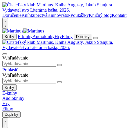
Doručenie
Kníhkupectvá
Knihovrátok
Poukážky
Knižný blog
Kontakt
E-knihy
Audioknihy
Hry
Filmy
Knihy
Doplnky
Vyhľadávanie
Prihlásiť
Vyhľadávanie
Knihy
E-knihy
Audioknihy
Hry
Filmy
Doplnky