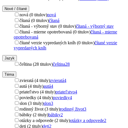
Nové / čítané
nová (0 titulov)
nová
čítaná (0 titulov)
čítaná
čítaná - výborný stav (0 titulov)
čítaná - výborný stav
čítaná - mierne opotrebovaná (0 titulov)
čítaná - mierne
opotrebovaná
čítané verzie vypredaných kníh (0 titulov)
čítané verzie
vypredaných kníh
Jazyk
čeština (28 titulov)
čeština
28
Téma
zvieratá (4 tituly)
zvieratá
4
autá (4 tituly)
autá
4
priateľstvo (4 tituly)
priateľstvo
4
poviedky (4 tituly)
poviedky
4
slon (3 tituly)
slon
3
rodinný život (3 tituly)
rodinný život
3
bábiky (2 tituly)
bábiky
2
otázky a odpovede (2 tituly)
otázky a odpovede
2
deti (2 tituly)
deti
2