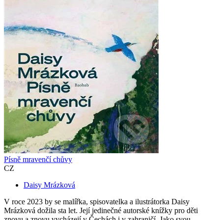
Písně mravenčí chůvy
CZ
Daisy Mrázková
V roce 2023 by se malířka, spisovatelka a ilustrátorka Daisy
Mrázková dožila sta let. Její jedinečné autorské knížky pro děti
znovu a znovu vycházejí v Čechách i v zahraničí. Jako svou