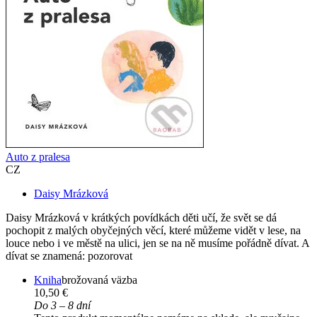
Auto z pralesa
CZ
Daisy Mrázková
Daisy Mrázková v krátkých povídkách děti učí, že svět se dá
pochopit z malých obyčejných věcí, které můžeme vidět v lese, na
louce nebo i ve městě na ulici, jen se na ně musíme pořádně dívat. A
dívat se znamená: pozorovat
Kniha
brožovaná väzba
10,50 €
Do 3 – 8 dní