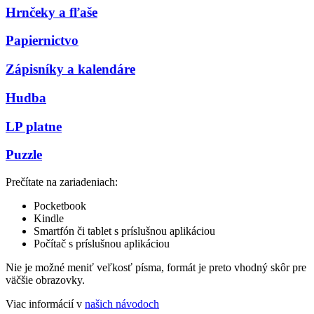
Hrnčeky a fľaše
Papiernictvo
Zápisníky a kalendáre
Hudba
LP platne
Puzzle
Prečítate na zariadeniach:
Pocketbook
Kindle
Smartfón či tablet s príslušnou aplikáciou
Počítač s príslušnou aplikáciou
Nie je možné meniť veľkosť písma, formát je preto vhodný skôr pre
väčšie obrazovky.
Viac informácií v
našich návodoch