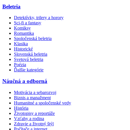
Beletria
Detektívky, trilery a horory
Sci-fi a fantasy
Komiksy
Romantika
Spoločenská beletria
Klasika
Historické
Slovenská beletria
Svetová beletria
Poézia
Ďalšie kategórie
Náučná a odborná
Motivácia a sebarozvoj
Biznis a manažment
Humanitné a spoločenské vedy
História
Životopisy a reportáže
Vzťahy a rodina
Zdravie a životný štýl
Počítače a internet