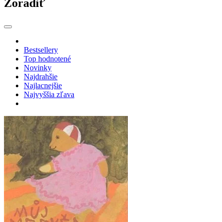
Zoradiť
Bestsellery
Top hodnotené
Novinky
Najdrahšie
Najlacnejšie
Najvyššia zľava