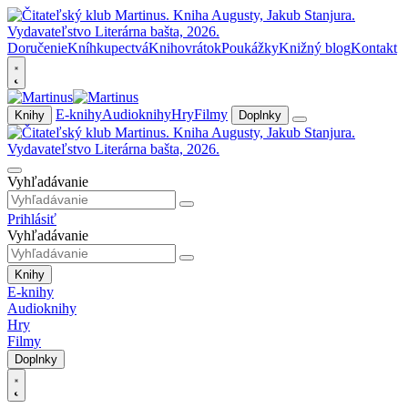
Doručenie
Kníhkupectvá
Knihovrátok
Poukážky
Knižný blog
Kontakt
E-knihy
Audioknihy
Hry
Filmy
Knihy
Doplnky
Vyhľadávanie
Prihlásiť
Vyhľadávanie
Knihy
E-knihy
Audioknihy
Hry
Filmy
Doplnky