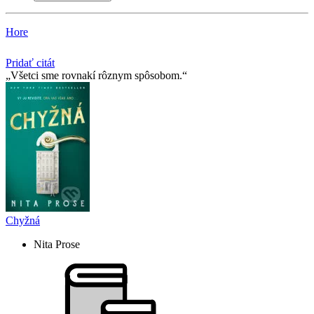
Hore
Pridať citát
Všetci sme rovnakí rôznym spôsobom.
Chyžná
Nita Prose