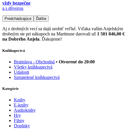
vždy bezpečne
a s dôverou
Predchádzajúce
Ďalšie
Aj z drobných vecí sa dajú urobiť veľké. Vďaka vašim Anjelským
drobným ste pri nákupoch na Martinuse darovali už
1 501 846,00 €
na Dobrého Anjela
. Ďakujeme!
Kníhkupectvá
Bratislava - Obchodná
• Otvorené do 20:00
Všetky kníhkupectvá
Udalosti
Spriatelené kníhkupectvá
Kategórie
Knihy
E-knihy
Audioknihy
Hry
Filmy
Doplnky