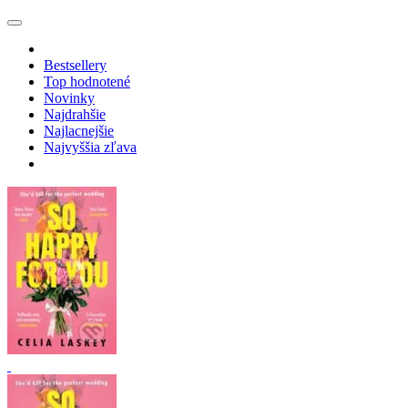
Bestsellery
Top hodnotené
Novinky
Najdrahšie
Najlacnejšie
Najvyššia zľava