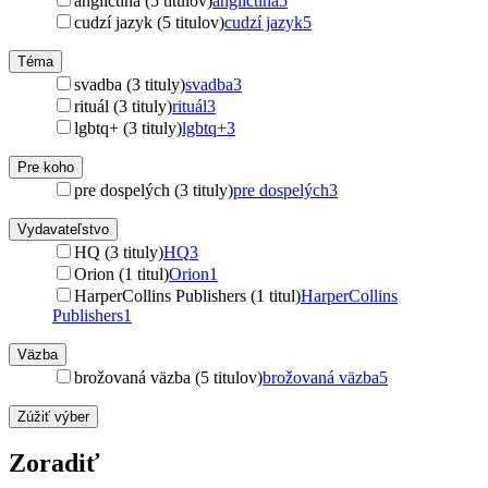
angličtina (5 titulov)
angličtina
5
cudzí jazyk (5 titulov)
cudzí jazyk
5
Téma
svadba (3 tituly)
svadba
3
rituál (3 tituly)
rituál
3
lgbtq+ (3 tituly)
lgbtq+
3
Pre koho
pre dospelých (3 tituly)
pre dospelých
3
Vydavateľstvo
HQ (3 tituly)
HQ
3
Orion (1 titul)
Orion
1
HarperCollins Publishers (1 titul)
HarperCollins
Publishers
1
Väzba
brožovaná väzba (5 titulov)
brožovaná väzba
5
Zúžiť výber
Zoradiť