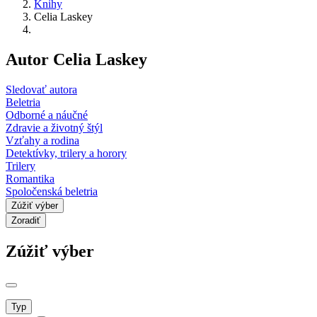
Knihy
Celia Laskey
Autor Celia Laskey
Sledovať autora
Beletria
Odborné a náučné
Zdravie a životný štýl
Vzťahy a rodina
Detektívky, trilery a horory
Trilery
Romantika
Spoločenská beletria
Zúžiť výber
Zoradiť
Zúžiť výber
Typ