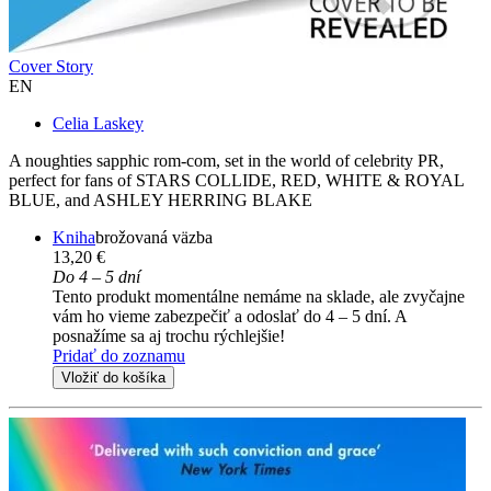
Cover Story
EN
Celia Laskey
A noughties sapphic rom-com, set in the world of celebrity PR,
perfect for fans of STARS COLLIDE, RED, WHITE & ROYAL
BLUE, and ASHLEY HERRING BLAKE
Kniha
brožovaná väzba
13,20 €
Do 4 – 5 dní
Tento produkt momentálne nemáme na sklade, ale zvyčajne
vám ho vieme zabezpečiť a odoslať do 4 – 5 dní. A
posnažíme sa aj trochu rýchlejšie!
Pridať do zoznamu
Vložiť do košíka