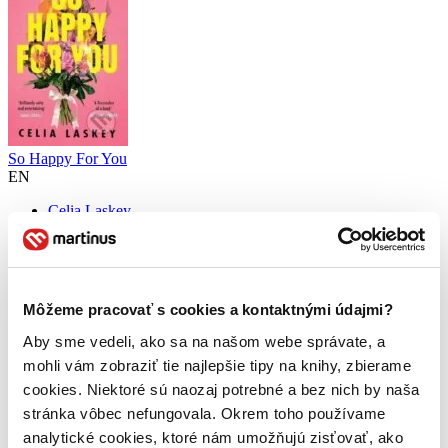
So Happy For You
EN
Celia Laskey
Robin and Ellie have been best friends since childhood. They’ve
been through everything, from Robin coming out to the death of
Ellie’s dad. But when Ellie asks Robin to be her maid of honour,
Robin is reluctant...
Môžeme pracovať s cookies a kontaktnými údajmi?
Kniha
brožovaná väzba
Aby sme vedeli, ako sa na našom webe správate, a
12,50 €
mohli vám zobraziť tie najlepšie tipy na knihy, zbierame
Viac ako 30 dní
Tento produkt je na objednávku a jeho dodanie môže trvať aj
cookies. Niektoré sú naozaj potrebné a bez nich by naša
viac ako 30 dní. Urobíme však všetko pre to, aby sme vašu
stránka vôbec nefungovala. Okrem toho používame
objednávku odoslali čo najskôr a o jej ceste vás budeme včas
analytické cookies, ktoré nám umožňujú zisťovať, ako
informovať.