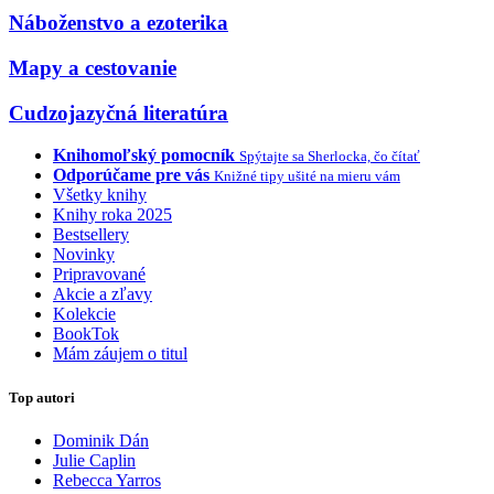
Náboženstvo a ezoterika
Mapy a cestovanie
Cudzojazyčná literatúra
Knihomoľský pomocník
Spýtajte sa Sherlocka, čo čítať
Odporúčame pre vás
Knižné tipy ušité na mieru vám
Všetky knihy
Knihy roka 2025
Bestsellery
Novinky
Pripravované
Akcie a zľavy
Kolekcie
BookTok
Mám záujem o titul
Top autori
Dominik Dán
Julie Caplin
Rebecca Yarros