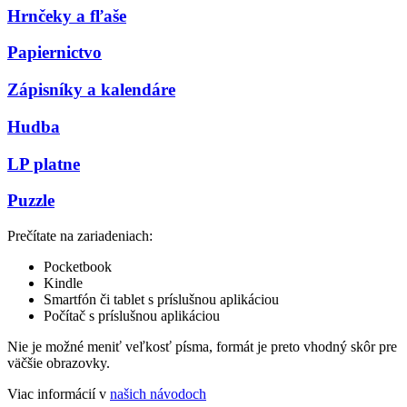
Hrnčeky a fľaše
Papiernictvo
Zápisníky a kalendáre
Hudba
LP platne
Puzzle
Prečítate na zariadeniach:
Pocketbook
Kindle
Smartfón či tablet s príslušnou aplikáciou
Počítač s príslušnou aplikáciou
Nie je možné meniť veľkosť písma, formát je preto vhodný skôr pre
väčšie obrazovky.
Viac informácií v
našich návodoch