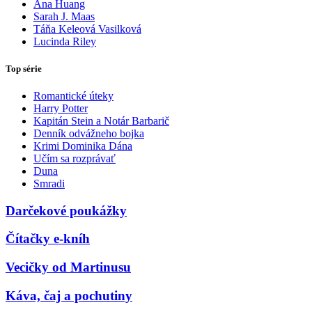
Ana Huang
Sarah J. Maas
Táňa Keleová Vasilková
Lucinda Riley
Top série
Romantické úteky
Harry Potter
Kapitán Stein a Notár Barbarič
Denník odvážneho bojka
Krimi Dominika Dána
Učím sa rozprávať
Duna
Smradi
Darčekové poukážky
Čítačky e-kníh
Vecičky od Martinusu
Káva, čaj a pochutiny