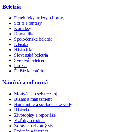
Beletria
Detektívky, trilery a horory
Sci-fi a fantasy
Komiksy
Romantika
Spoločenská beletria
Klasika
Historické
Slovenská beletria
Svetová beletria
Poézia
Ďalšie kategórie
Náučná a odborná
Motivácia a sebarozvoj
Biznis a manažment
Humanitné a spoločenské vedy
História
Životopisy a reportáže
Vzťahy a rodina
Zdravie a životný štýl
Počítače a internet