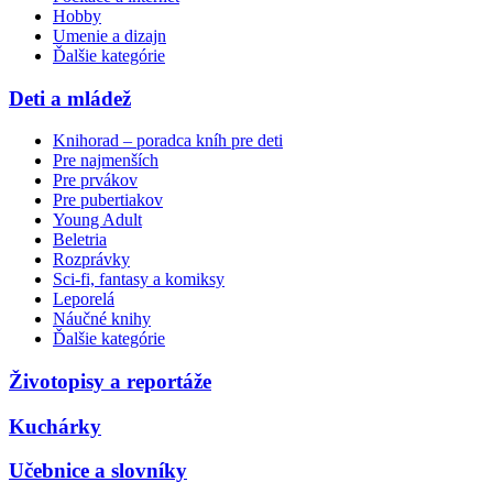
Hobby
Umenie a dizajn
Ďalšie kategórie
Deti a mládež
Knihorad – poradca kníh pre deti
Pre najmenších
Pre prvákov
Pre pubertiakov
Young Adult
Beletria
Rozprávky
Sci-fi, fantasy a komiksy
Leporelá
Náučné knihy
Ďalšie kategórie
Životopisy a reportáže
Kuchárky
Učebnice a slovníky