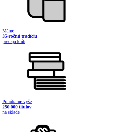
Máme
35-ročnú tradíciu
predaja kníh
Ponúkame vyše
250 000 titulov
na sklade