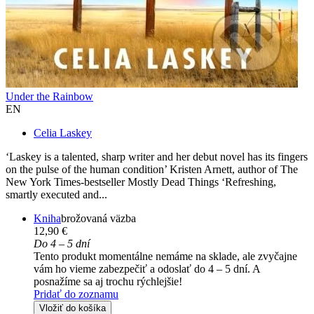
Under the Rainbow
EN
Celia Laskey
‘Laskey is a talented, sharp writer and her debut novel has its fingers
on the pulse of the human condition’ Kristen Arnett, author of The
New York Times-bestseller Mostly Dead Things ‘Refreshing,
smartly executed and...
Kniha
brožovaná väzba
12,90 €
Do 4 – 5 dní
Tento produkt momentálne nemáme na sklade, ale zvyčajne
vám ho vieme zabezpečiť a odoslať do 4 – 5 dní. A
posnažíme sa aj trochu rýchlejšie!
Pridať do zoznamu
Vložiť do košíka