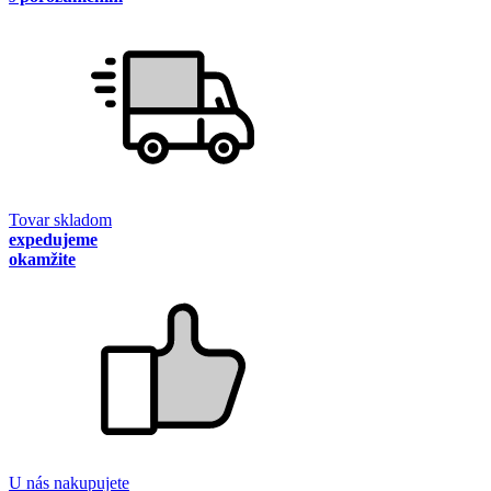
Tovar skladom
expedujeme
okamžite
U nás nakupujete