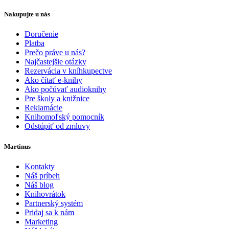
Nakupujte u nás
Doručenie
Platba
Prečo práve u nás?
Najčastejšie otázky
Rezervácia v kníhkupectve
Ako čítať e-knihy
Ako počúvať audioknihy
Pre školy a knižnice
Reklamácie
Knihomoľský pomocník
Odstúpiť od zmluvy
Martinus
Kontakty
Náš príbeh
Náš blog
Knihovrátok
Partnerský systém
Pridaj sa k nám
Marketing