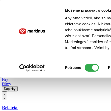
Doručenie
Kníhkupectvá
Knihovrátok
Poukážky
Knižný blog
Kontakt
Môžeme pracovať s cooki
Aby sme vedeli, ako sa na 
zbierame cookies. Niektor
E-knihy
Audioknihy
Hry
Filmy
Knihy
Doplnky
toho používame analytické
vás zlepšovať. Personaliz
Vyhľadávanie
Marketingové cookies nám 
tretími stranami. Veľmi b
Prihlásiť
Vyhľadávanie
Výber
Knihy
Potrebné
P
súhlasu
E-knihy
Audioknihy
Hry
Filmy
Doplnky
Beletria