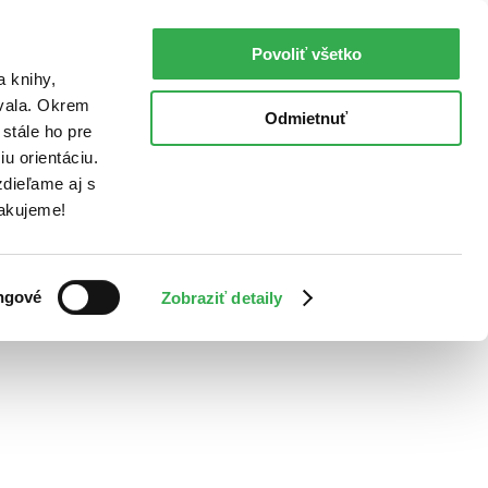
Povoliť všetko
a knihy,
ovala. Okrem
Odmietnuť
stále ho pre
u orientáciu.
dieľame aj s
Ďakujeme!
ngové
Zobraziť detaily