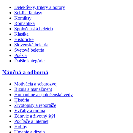
Detektívky, trilery a horory
Sci-fi a fantasy
Komiksy
Romantika
Spoločenská beletria
Klasika
Historické
Slovenská beletria
Svetová beletria
Poézia
Ďalšie kategórie
Náučná a odborná
Motivácia a sebarozvoj
Biznis a manažment
Humanitné a spoločenské vedy
História
Životopisy a reportáže
Vzťahy a rodina
Zdravie a životný štýl
Počítače a internet
Hobby
Umenie a dizajn