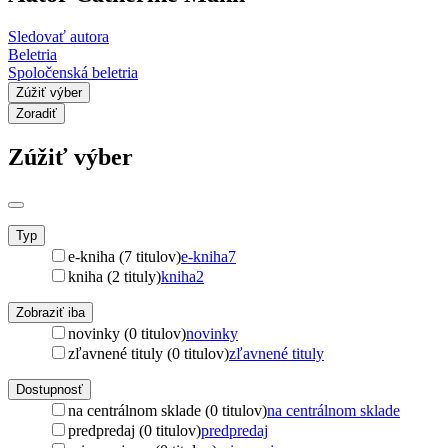
Sledovať autora
Beletria
Spoločenská beletria
Zúžiť výber
Zoradiť
Zúžiť výber
Typ
e-kniha (7 titulov)
e-kniha
7
kniha (2 tituly)
kniha
2
Zobraziť iba
novinky (0 titulov)
novinky
zľavnené tituly (0 titulov)
zľavnené tituly
Dostupnosť
na centrálnom sklade (0 titulov)
na centrálnom sklade
predpredaj (0 titulov)
predpredaj