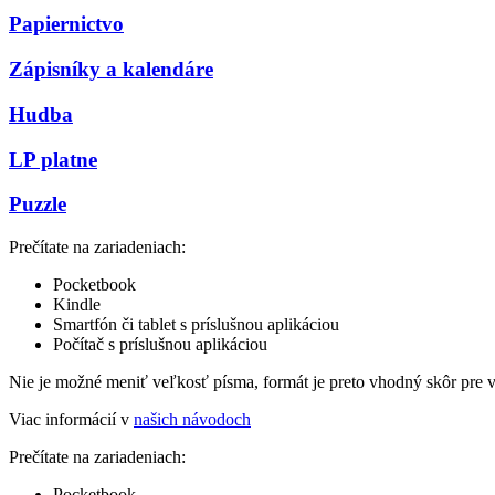
Papiernictvo
Zápisníky a kalendáre
Hudba
LP platne
Puzzle
Prečítate na zariadeniach:
Pocketbook
Kindle
Smartfón či tablet s príslušnou aplikáciou
Počítač s príslušnou aplikáciou
Nie je možné meniť veľkosť písma, formát je preto vhodný skôr pre 
Viac informácií v
našich návodoch
Prečítate na zariadeniach:
Pocketbook