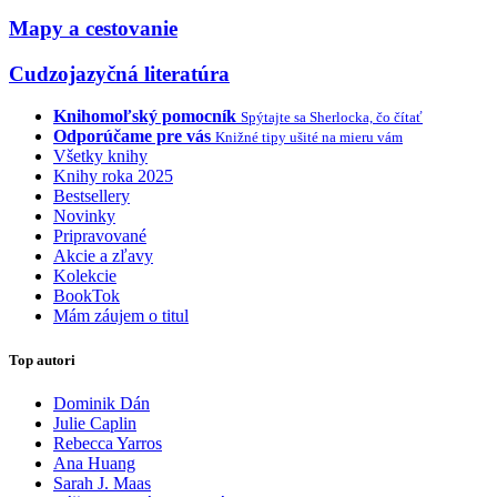
Mapy a cestovanie
Cudzojazyčná literatúra
Knihomoľský pomocník
Spýtajte sa Sherlocka, čo čítať
Odporúčame pre vás
Knižné tipy ušité na mieru vám
Všetky knihy
Knihy roka 2025
Bestsellery
Novinky
Pripravované
Akcie a zľavy
Kolekcie
BookTok
Mám záujem o titul
Top autori
Dominik Dán
Julie Caplin
Rebecca Yarros
Ana Huang
Sarah J. Maas