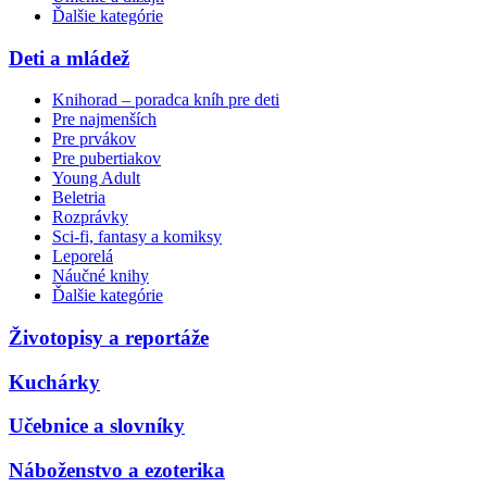
Ďalšie kategórie
Deti a mládež
Knihorad – poradca kníh pre deti
Pre najmenších
Pre prvákov
Pre pubertiakov
Young Adult
Beletria
Rozprávky
Sci-fi, fantasy a komiksy
Leporelá
Náučné knihy
Ďalšie kategórie
Životopisy a reportáže
Kuchárky
Učebnice a slovníky
Náboženstvo a ezoterika