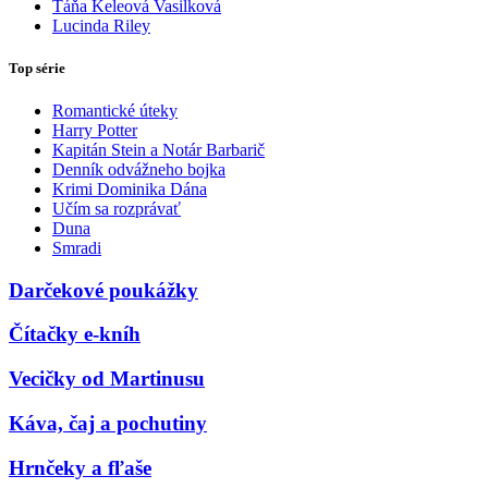
Táňa Keleová Vasilková
Lucinda Riley
Top série
Romantické úteky
Harry Potter
Kapitán Stein a Notár Barbarič
Denník odvážneho bojka
Krimi Dominika Dána
Učím sa rozprávať
Duna
Smradi
Darčekové poukážky
Čítačky e-kníh
Vecičky od Martinusu
Káva, čaj a pochutiny
Hrnčeky a fľaše