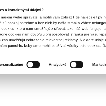
es a kontaktnými údajmi?
našom webe správate, a mohli vám zobraziť tie najlepšie tipy n
é sú naozaj potrebné a bez nich by naša stránka vôbec nefung
 cookies, ktoré nám umožňujú zisťovať, ako náš web funguje, a 
ačné cookies nám dovoľujú prispôsobovať stránku pre vašu lepši
zas umožňujú zobrazenie relevantnej reklamy. Niektoré údaje z
y nám pomohlo, keby sme mohli používať všetky tieto cookies. 
ersonalizačné
Analytické
Marketi