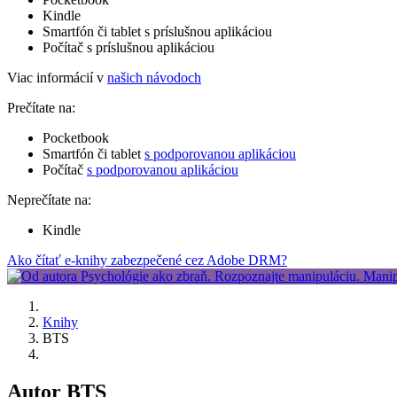
Kindle
Smartfón či tablet s príslušnou aplikáciou
Počítač s príslušnou aplikáciou
Viac informácií v
našich návodoch
Prečítate na:
Pocketbook
Smartfón či tablet
s podporovanou aplikáciou
Počítač
s podporovanou aplikáciou
Neprečítate na:
Kindle
Ako čítať e-knihy zabezpečené cez Adobe DRM?
Knihy
BTS
Autor BTS