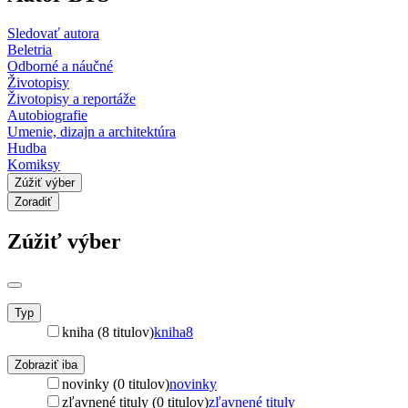
Sledovať autora
Beletria
Odborné a náučné
Životopisy
Životopisy a reportáže
Autobiografie
Umenie, dizajn a architektúra
Hudba
Komiksy
Zúžiť výber
Zoradiť
Zúžiť výber
Typ
kniha (8 titulov)
kniha
8
Zobraziť iba
novinky (0 titulov)
novinky
zľavnené tituly (0 titulov)
zľavnené tituly