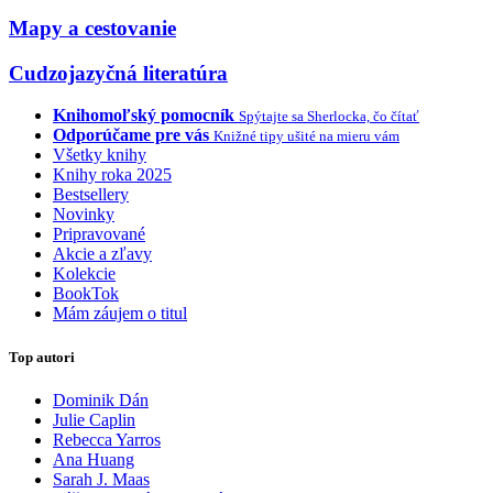
Mapy a cestovanie
Cudzojazyčná literatúra
Knihomoľský pomocník
Spýtajte sa Sherlocka, čo čítať
Odporúčame pre vás
Knižné tipy ušité na mieru vám
Všetky knihy
Knihy roka 2025
Bestsellery
Novinky
Pripravované
Akcie a zľavy
Kolekcie
BookTok
Mám záujem o titul
Top autori
Dominik Dán
Julie Caplin
Rebecca Yarros
Ana Huang
Sarah J. Maas