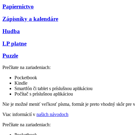
Papiernictvo
Zápisníky a kalendáre
Hudba
LP platne
Puzzle
Prečítate na zariadeniach:
Pocketbook
Kindle
Smartfón či tablet s príslušnou aplikáciou
Počítač s príslušnou aplikáciou
Nie je možné meniť veľkosť písma, formát je preto vhodný skôr pre 
Viac informácií v
našich návodoch
Prečítate na zariadeniach:
Pocketbook