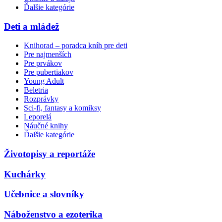
Ďalšie kategórie
Deti a mládež
Knihorad – poradca kníh pre deti
Pre najmenších
Pre prvákov
Pre pubertiakov
Young Adult
Beletria
Rozprávky
Sci-fi, fantasy a komiksy
Leporelá
Náučné knihy
Ďalšie kategórie
Životopisy a reportáže
Kuchárky
Učebnice a slovníky
Náboženstvo a ezoterika