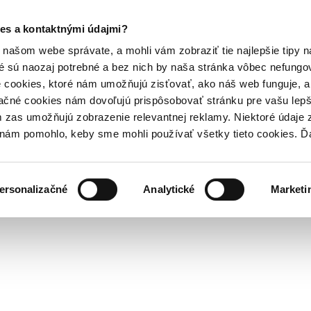
es a kontaktnými údajmi?
našom webe správate, a mohli vám zobraziť tie najlepšie tipy n
é sú naozaj potrebné a bez nich by naša stránka vôbec nefung
 cookies, ktoré nám umožňujú zisťovať, ako náš web funguje, a 
ačné cookies nám dovoľujú prispôsobovať stránku pre vašu lepši
zas umožňujú zobrazenie relevantnej reklamy. Niektoré údaje z
y nám pomohlo, keby sme mohli používať všetky tieto cookies. 
ersonalizačné
Analytické
Marketi