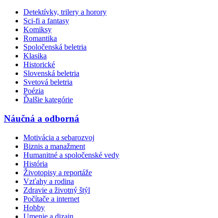
Detektívky, trilery a horory
Sci-fi a fantasy
Komiksy
Romantika
Spoločenská beletria
Klasika
Historické
Slovenská beletria
Svetová beletria
Poézia
Ďalšie kategórie
Náučná a odborná
Motivácia a sebarozvoj
Biznis a manažment
Humanitné a spoločenské vedy
História
Životopisy a reportáže
Vzťahy a rodina
Zdravie a životný štýl
Počítače a internet
Hobby
Umenie a dizajn