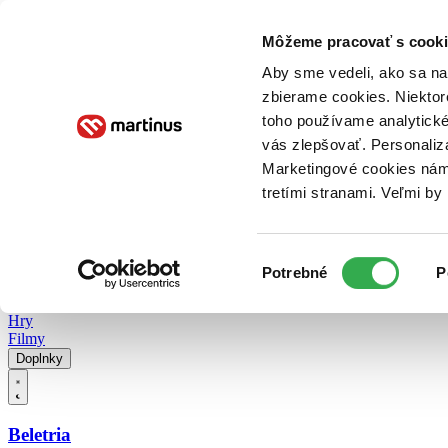
Doručenie
Kníhkupectvá
Knihovrátok
Poukážky
Knižný blog
Kontakt
Môžeme pracovať s cooki
Aby sme vedeli, ako sa na 
zbierame cookies. Niektor
E-knihy
Audioknihy
Hry
Filmy
Knihy
Doplnky
toho používame analytické
vás zlepšovať. Personaliz
Vyhľadávanie
Marketingové cookies nám 
tretími stranami. Veľmi b
Prihlásiť
Vyhľadávanie
Výber
Knihy
Potrebné
P
súhlasu
E-knihy
Audioknihy
Hry
Filmy
Doplnky
Beletria