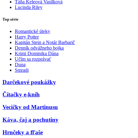
Táňa Keleová Vasilková
Lucinda Riley
Top série
Romantické úteky
Harry Potter
Kapitán Stein a Notár Barbarič
Denník odvážneho bojka
Krimi Dominika Dána
Učím sa rozprávať
Duna
Smradi
Darčekové poukážky
Čítačky e-kníh
Vecičky od Martinusu
Káva, čaj a pochutiny
Hrnčeky a fľaše