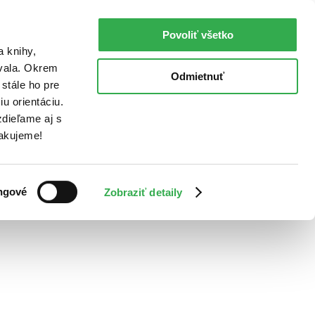
Povoliť všetko
a knihy,
ovala. Okrem
Odmietnuť
stále ho pre
u orientáciu.
dieľame aj s
Ďakujeme!
ngové
Zobraziť detaily