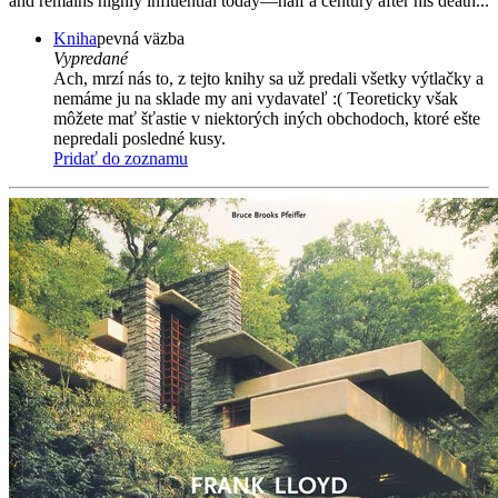
and remains highly influential today—half a century after his death...
Kniha
pevná väzba
Vypredané
Ach, mrzí nás to, z tejto knihy sa už predali všetky výtlačky a
nemáme ju na sklade my ani vydavateľ :( Teoreticky však
môžete mať šťastie v niektorých iných obchodoch, ktoré ešte
nepredali posledné kusy.
Pridať do zoznamu