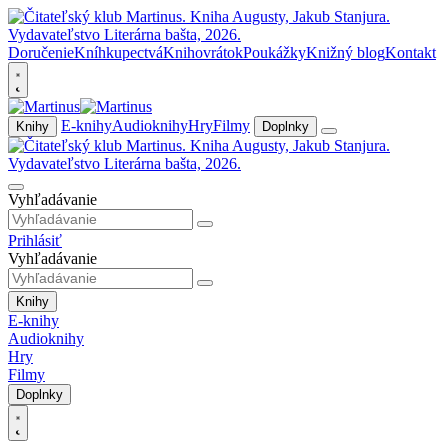
Doručenie
Kníhkupectvá
Knihovrátok
Poukážky
Knižný blog
Kontakt
E-knihy
Audioknihy
Hry
Filmy
Knihy
Doplnky
Vyhľadávanie
Prihlásiť
Vyhľadávanie
Knihy
E-knihy
Audioknihy
Hry
Filmy
Doplnky