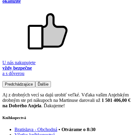
okamžite
U nás nakupujete
vždy bezpečne
a s dôverou
Predchádzajúce
Ďalšie
Aj z drobných vecí sa dajú urobiť veľké. Vďaka vašim Anjelským
drobným ste pri nákupoch na Martinuse darovali už
1 501 406,00 €
na Dobrého Anjela
. Ďakujeme!
Kníhkupectvá
Bratislava - Obchodná
• Otvárame o 8:30
Všetky kníhkupectvá