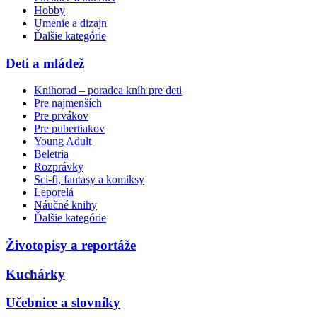
Hobby
Umenie a dizajn
Ďalšie kategórie
Deti a mládež
Knihorad – poradca kníh pre deti
Pre najmenších
Pre prvákov
Pre pubertiakov
Young Adult
Beletria
Rozprávky
Sci-fi, fantasy a komiksy
Leporelá
Náučné knihy
Ďalšie kategórie
Životopisy a reportáže
Kuchárky
Učebnice a slovníky