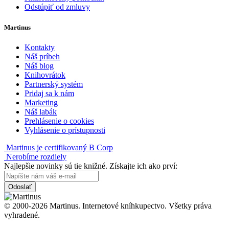
Odstúpiť od zmluvy
Martinus
Kontakty
Náš príbeh
Náš blog
Knihovrátok
Partnerský systém
Pridaj sa k nám
Marketing
Náš labák
Prehlásenie o cookies
Vyhlásenie o prístupnosti
Martinus je certifikovaný B Corp
Nerobíme rozdiely
Najlepšie novinky sú tie knižné. Získajte ich ako prví:
Odoslať
© 2000-2026 Martinus. Internetové kníhkupectvo. Všetky práva
vyhradené.