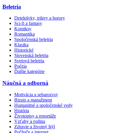
Beletria
Detektívky, trilery a horory
Sci-fi a fantasy
Komiksy
Romantika
Spoločenská beletria
Klasika
Historické
Slovenská beletria
Svetová beletria
Poézia
Ďalšie kategórie
Náučná a odborná
Motivácia a sebarozvoj
Biznis a manažment
Humanitné a spoločenské vedy
História
Životopisy a reportáže
Vzťahy a rodina
Zdravie a životný štýl
Počítače a internet