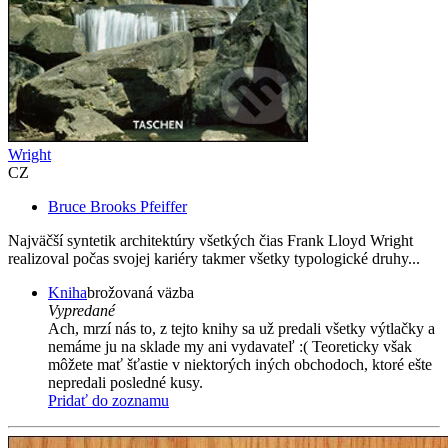
Wright
CZ
Bruce Brooks Pfeiffer
Najväčší syntetik architektúry všetkých čias Frank Lloyd Wright
realizoval počas svojej kariéry takmer všetky typologické druhy...
Kniha
brožovaná väzba
Vypredané
Ach, mrzí nás to, z tejto knihy sa už predali všetky výtlačky a
nemáme ju na sklade my ani vydavateľ :( Teoreticky však
môžete mať šťastie v niektorých iných obchodoch, ktoré ešte
nepredali posledné kusy.
Pridať do zoznamu