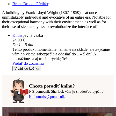
Bruce Brooks Pfeiffer
A building by Frank Lloyd Wright (1867–1959) is at once
unmistakably individual and evocative of an entire era. Notable for
their exceptional harmony with their environment, as well as for
their use of steel and glass to revolutionize the interface of...
Kniha
pevná väzba
24,90 €
Do 1 – 5 dní
Tento produkt momentálne nemáme na sklade, ale zvyčajne
vám ho vieme zabezpečiť a odoslať do 1 – 5 dní. A
posnažíme sa aj trochu rýchlejšie!
Pridať do zoznamu
Vložiť do košíka
Chcete poradiť knihu?
Náš pomocník Sherlock vám ju s radosťou vypátra!
Knihomoľský pomocník