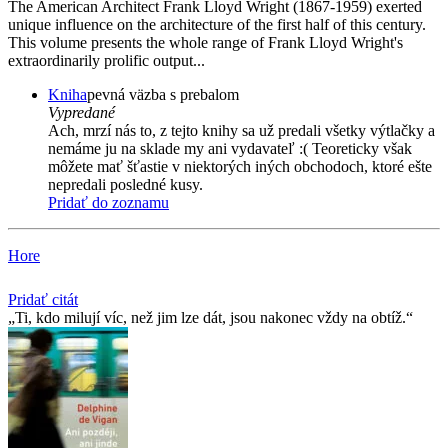
The American Architect Frank Lloyd Wright (1867-1959) exerted
unique influence on the architecture of the first half of this century.
This volume presents the whole range of Frank Lloyd Wright's
extraordinarily prolific output...
Kniha
pevná väzba s prebalom
Vypredané
Ach, mrzí nás to, z tejto knihy sa už predali všetky výtlačky a
nemáme ju na sklade my ani vydavateľ :( Teoreticky však
môžete mať šťastie v niektorých iných obchodoch, ktoré ešte
nepredali posledné kusy.
Pridať do zoznamu
Hore
Pridať citát
Ti, kdo milují víc, než jim lze dát, jsou nakonec vždy na obtíž.