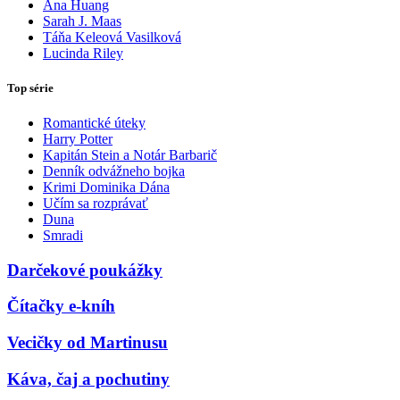
Ana Huang
Sarah J. Maas
Táňa Keleová Vasilková
Lucinda Riley
Top série
Romantické úteky
Harry Potter
Kapitán Stein a Notár Barbarič
Denník odvážneho bojka
Krimi Dominika Dána
Učím sa rozprávať
Duna
Smradi
Darčekové poukážky
Čítačky e-kníh
Vecičky od Martinusu
Káva, čaj a pochutiny