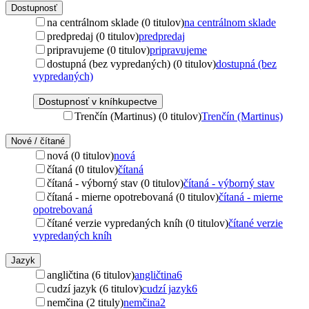
Dostupnosť
na centrálnom sklade (0 titulov)
na centrálnom sklade
predpredaj (0 titulov)
predpredaj
pripravujeme (0 titulov)
pripravujeme
dostupná (bez vypredaných) (0 titulov)
dostupná (bez
vypredaných)
Dostupnosť v kníhkupectve
Trenčín (Martinus) (0 titulov)
Trenčín (Martinus)
Nové / čítané
nová (0 titulov)
nová
čítaná (0 titulov)
čítaná
čítaná - výborný stav (0 titulov)
čítaná - výborný stav
čítaná - mierne opotrebovaná (0 titulov)
čítaná - mierne
opotrebovaná
čítané verzie vypredaných kníh (0 titulov)
čítané verzie
vypredaných kníh
Jazyk
angličtina (6 titulov)
angličtina
6
cudzí jazyk (6 titulov)
cudzí jazyk
6
nemčina (2 tituly)
nemčina
2