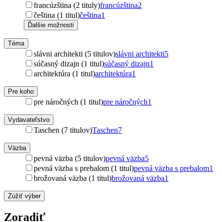
francúzština (2 tituly)
francúzština
2
čeština (1 titul)
čeština
1
Ďalšie možnosti
Téma
slávni architekti (5 titulov)
slávni architekti
5
súčasný dizajn (1 titul)
súčasný dizajn
1
architektúra (1 titul)
architektúra
1
Pre koho
pre náročných (1 titul)
pre náročných
1
Vydavateľstvo
Taschen (7 titulov)
Taschen
7
Väzba
pevná väzba (5 titulov)
pevná väzba
5
pevná väzba s prebalom (1 titul)
pevná väzba s prebalom
1
brožovaná väzba (1 titul)
brožovaná väzba
1
Zúžiť výber
Zoradiť