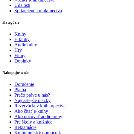
Udalosti
Spriatelené kníhkupectvá
Kategórie
Knihy
E-knihy
Audioknihy
Hry
Filmy
Doplnky
Nakupujte u nás
Doručenie
Platba
Prečo práve u nás?
Najčastejšie otázky
Rezervácia v kníhkupectve
Ako čítať e-knihy
Ako počúvať audioknihy
Pre školy a knižnice
Reklamácie
Knihomoľský pomocník