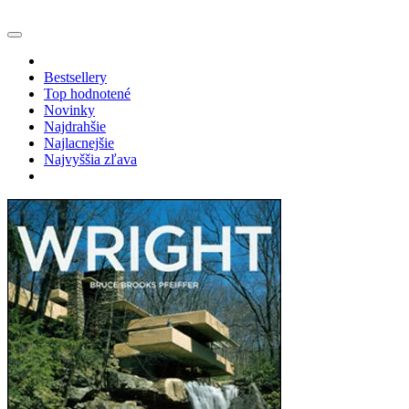
Bestsellery
Top hodnotené
Novinky
Najdrahšie
Najlacnejšie
Najvyššia zľava