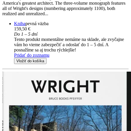
America's greatest architect. The three-volume monograph features
all of Wright's designs (numbering approximately 1100), both
realized and unrealized...
Kniha
pevná väzba
159,50 €
Do 1 – 5 dní
Tento produkt momentálne nemáme na sklade, ale zvyčajne
vám ho vieme zabezpečiť a odoslať do 1 – 5 dní. A
posnažíme sa aj trochu rýchlejšie!
Pridať do zoznamu
Vložiť do košíka