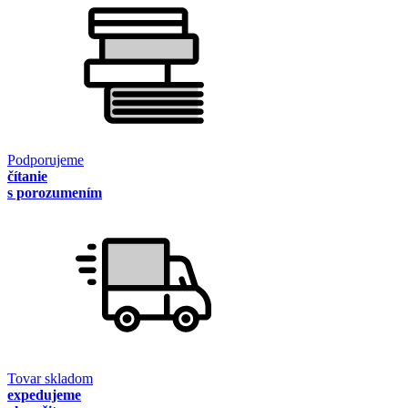
Podporujeme
čítanie
s porozumením
Tovar skladom
expedujeme