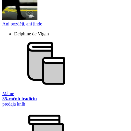
Ani později, ani jinde
Delphine de Vigan
Máme
35-ročnú tradíciu
predaja kníh