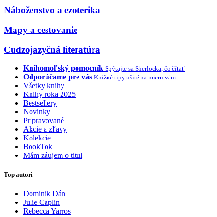
Náboženstvo a ezoterika
Mapy a cestovanie
Cudzojazyčná literatúra
Knihomoľský pomocník
Spýtajte sa Sherlocka, čo čítať
Odporúčame pre vás
Knižné tipy ušité na mieru vám
Všetky knihy
Knihy roka 2025
Bestsellery
Novinky
Pripravované
Akcie a zľavy
Kolekcie
BookTok
Mám záujem o titul
Top autori
Dominik Dán
Julie Caplin
Rebecca Yarros