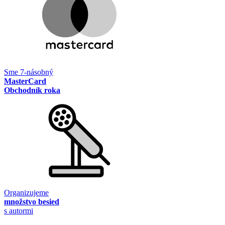
Sme 7-násobný
MasterCard
Obchodník roka
Organizujeme
množstvo besied
s autormi