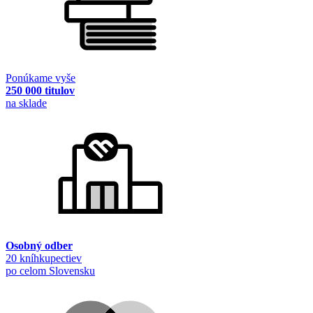
Ponúkame vyše
250 000 titulov
na sklade
Osobný odber
20 kníhkupectiev
po celom Slovensku