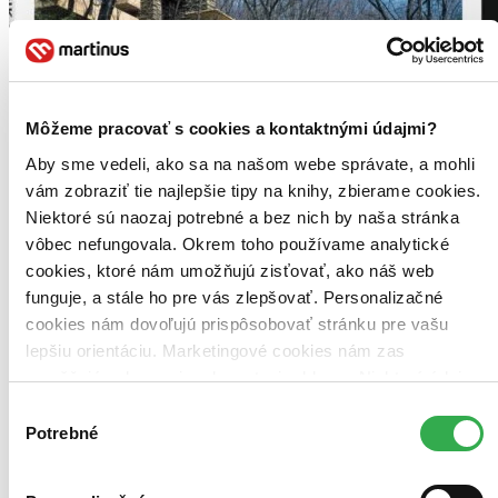
Môžeme pracovať s cookies a kontaktnými údajmi?
Aby sme vedeli, ako sa na našom webe správate, a mohli
vám zobraziť tie najlepšie tipy na knihy, zbierame cookies.
Niektoré sú naozaj potrebné a bez nich by naša stránka
vôbec nefungovala. Okrem toho používame analytické
cookies, ktoré nám umožňujú zisťovať, ako náš web
funguje, a stále ho pre vás zlepšovať. Personalizačné
cookies nám dovoľujú prispôsobovať stránku pre vašu
lepšiu orientáciu. Marketingové cookies nám zas
umožňujú zobrazenie relevantnej reklamy. Niektoré údaje
Wright
zdieľame aj s tretími stranami. Veľmi by nám pomohlo,
EN
Výber
keby sme mohli používať všetky tieto cookies. Ďakujeme!
Potrebné
súhlasu
Bruce Brooks Pfeiffer
Peter Gössel