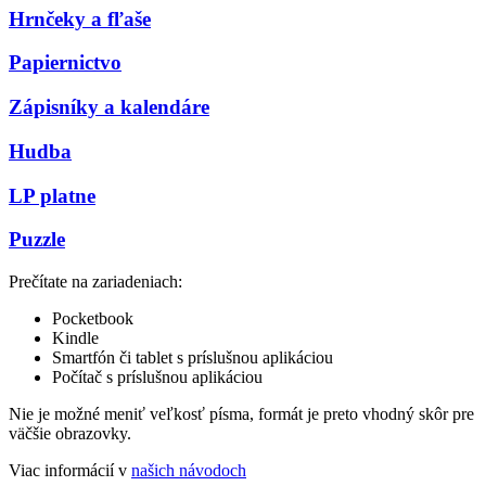
Hrnčeky a fľaše
Papiernictvo
Zápisníky a kalendáre
Hudba
LP platne
Puzzle
Prečítate na zariadeniach:
Pocketbook
Kindle
Smartfón či tablet s príslušnou aplikáciou
Počítač s príslušnou aplikáciou
Nie je možné meniť veľkosť písma, formát je preto vhodný skôr pre
väčšie obrazovky.
Viac informácií v
našich návodoch