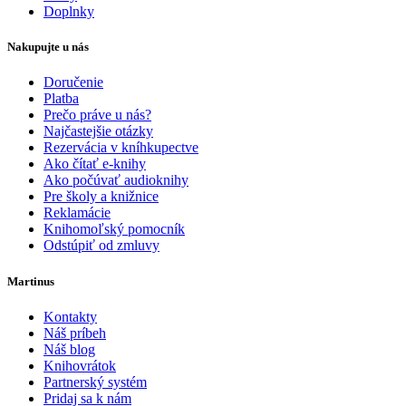
Doplnky
Nakupujte u nás
Doručenie
Platba
Prečo práve u nás?
Najčastejšie otázky
Rezervácia v kníhkupectve
Ako čítať e-knihy
Ako počúvať audioknihy
Pre školy a knižnice
Reklamácie
Knihomoľský pomocník
Odstúpiť od zmluvy
Martinus
Kontakty
Náš príbeh
Náš blog
Knihovrátok
Partnerský systém
Pridaj sa k nám