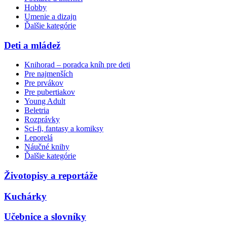
Hobby
Umenie a dizajn
Ďalšie kategórie
Deti a mládež
Knihorad – poradca kníh pre deti
Pre najmenších
Pre prvákov
Pre pubertiakov
Young Adult
Beletria
Rozprávky
Sci-fi, fantasy a komiksy
Leporelá
Náučné knihy
Ďalšie kategórie
Životopisy a reportáže
Kuchárky
Učebnice a slovníky