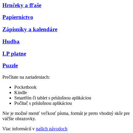
Hrnčeky a fľaše
Papiernictvo
Zápisníky a kalendáre
Hudba
LP platne
Puzzle
Prečítate na zariadeniach:
Pocketbook
Kindle
Smartfón či tablet s príslušnou aplikáciou
Počítač s príslušnou aplikáciou
Nie je možné meniť veľkosť písma, formát je preto vhodný skôr pre
väčšie obrazovky.
Viac informácií v
našich návodoch