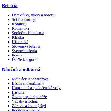
Beletria
Detektívky, trilery a horory
Sci-fi a fantasy
Komiksy
Romantika
Spoločenská beletria
Klasika
Historické
Slovenská beletria
Svetová beletria
Poézia
Ďalšie kategórie
Náučná a odborná
Motivácia a sebarozvoj
Biznis a manažment
Humanitné a spoločenské vedy
História
Životopisy a reportáže
Vzťahy a rodina
Zdravie a životný štýl
Počítače a internet