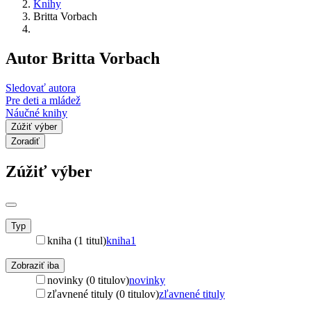
Knihy
Britta Vorbach
Autor Britta Vorbach
Sledovať autora
Pre deti a mládež
Náučné knihy
Zúžiť výber
Zoradiť
Zúžiť výber
Typ
kniha (1 titul)
kniha
1
Zobraziť iba
novinky (0 titulov)
novinky
zľavnené tituly (0 titulov)
zľavnené tituly