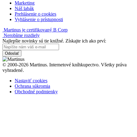
Marketing
Náš labák
Prehlásenie o cookies
Vyhlásenie o prístupnosti
Martinus je certifikovaný B Corp
Nerobíme rozdiely
Najlepšie novinky sú tie knižné. Získajte ich ako prví:
Odoslať
© 2000-2026 Martinus. Internetové kníhkupectvo. Všetky práva
vyhradené.
Nastaviť cookies
Ochrana súkromia
Obchodné podmienky