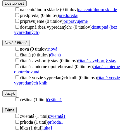
Dostupnosť
na centrálnom sklade (0 titulov)
na centrálnom sklade
predpredaj (0 titulov)
predpredaj
pripravujeme (0 titulov)
pripravujeme
dostupná (bez vypredaných) (0 titulov)
dostupná (bez
vypredaných)
Nové / čítané
nová (0 titulov)
nová
čítaná (0 titulov)
čítaná
čítaná - výborný stav (0 titulov)
čítaná - výborný stav
čítaná - mierne opotrebovaná (0 titulov)
čítaná - mierne
opotrebovaná
čítané verzie vypredaných kníh (0 titulov)
čítané verzie
vypredaných kníh
Jazyk
čeština (1 titul)
čeština
1
Téma
zvieratá (1 titul)
zvieratá
1
príroda (1 titul)
príroda
1
lúka (1 titul)
lúka
1