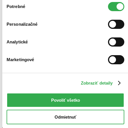
Výber
keby sme mohli používať všetky tieto cookies. Ďakujeme!
Potrebné
súhlasu
Personalizačné
Analytické
Marketingové
Zobraziť detaily
Povoliť všetko
Odmietnuť