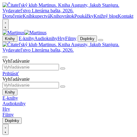
Doručenie
Kníhkupectvá
Knihovrátok
Poukážky
Knižný blog
Kontakt
E-knihy
Audioknihy
Hry
Filmy
Knihy
Doplnky
Vyhľadávanie
Prihlásiť
Vyhľadávanie
Knihy
E-knihy
Audioknihy
Hry
Filmy
Doplnky