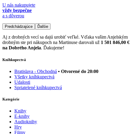
U nás nakupujete
vždy bezpečne
a s dôverou
Predchádzajúce
Ďalšie
Aj z drobných vecí sa dajú urobiť veľké. Vďaka vašim Anjelským
drobným ste pri nákupoch na Martinuse darovali už
1 501 846,00 €
na Dobrého Anjela
. Ďakujeme!
Kníhkupectvá
Bratislava - Obchodná
• Otvorené do 20:00
Všetky kníhkupectvá
Udalosti
Spriatelené kníhkupectvá
Kategórie
Knihy
E-knihy
Audioknihy
Hry
Filmy