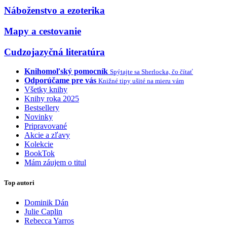
Náboženstvo a ezoterika
Mapy a cestovanie
Cudzojazyčná literatúra
Knihomoľský pomocník
Spýtajte sa Sherlocka, čo čítať
Odporúčame pre vás
Knižné tipy ušité na mieru vám
Všetky knihy
Knihy roka 2025
Bestsellery
Novinky
Pripravované
Akcie a zľavy
Kolekcie
BookTok
Mám záujem o titul
Top autori
Dominik Dán
Julie Caplin
Rebecca Yarros