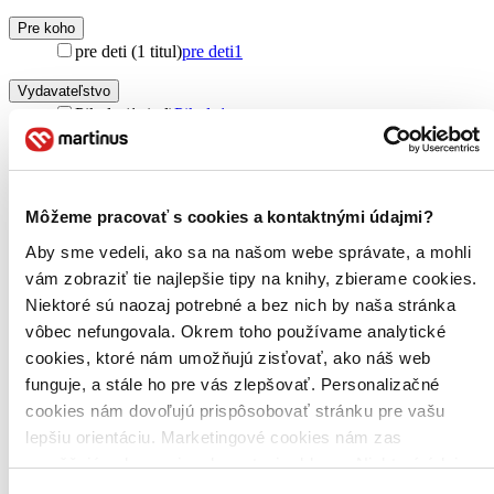
Pre koho
pre deti (1 titul)
pre deti
1
Vydavateľstvo
Pikola (1 titul)
Pikola
1
Väzba
pevná väzba (1 titul)
pevná väzba
1
Môžeme pracovať s cookies a kontaktnými údajmi?
Zúžiť výber
Aby sme vedeli, ako sa na našom webe správate, a mohli
Zoradiť
vám zobraziť tie najlepšie tipy na knihy, zbierame cookies.
Niektoré sú naozaj potrebné a bez nich by naša stránka
vôbec nefungovala. Okrem toho používame analytické
cookies, ktoré nám umožňujú zisťovať, ako náš web
Bestsellery
funguje, a stále ho pre vás zlepšovať. Personalizačné
Top hodnotené
Novinky
cookies nám dovoľujú prispôsobovať stránku pre vašu
Najdrahšie
lepšiu orientáciu. Marketingové cookies nám zas
Najlacnejšie
umožňujú zobrazenie relevantnej reklamy. Niektoré údaje
Najvyššia zľava
zdieľame aj s tretími stranami. Veľmi by nám pomohlo,