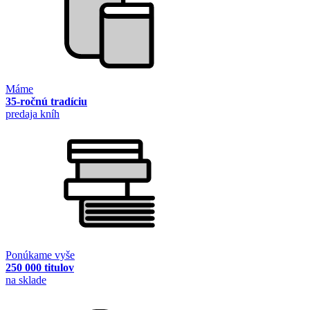
Máme
35-ročnú tradíciu
predaja kníh
Ponúkame vyše
250 000 titulov
na sklade