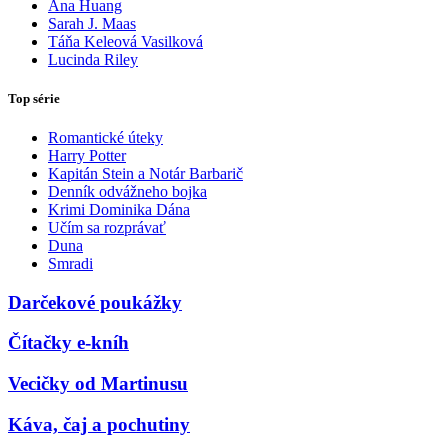
Ana Huang
Sarah J. Maas
Táňa Keleová Vasilková
Lucinda Riley
Top série
Romantické úteky
Harry Potter
Kapitán Stein a Notár Barbarič
Denník odvážneho bojka
Krimi Dominika Dána
Učím sa rozprávať
Duna
Smradi
Darčekové poukážky
Čítačky e-kníh
Vecičky od Martinusu
Káva, čaj a pochutiny