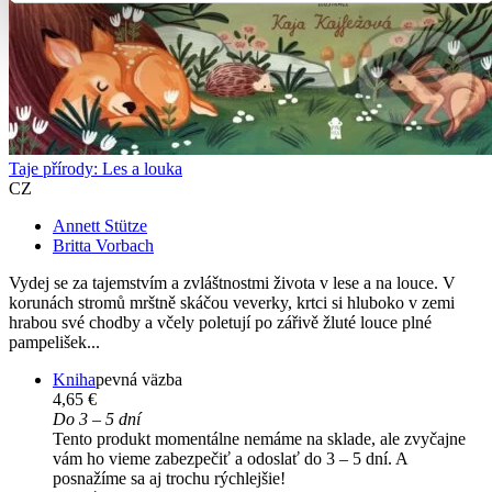
Taje přírody: Les a louka
CZ
Annett Stütze
Britta Vorbach
Vydej se za tajemstvím a zvláštnostmi života v lese a na louce. V
korunách stromů mrštně skáčou veverky, krtci si hluboko v zemi
hrabou své chodby a včely poletují po zářivě žluté louce plné
pampelišek...
Kniha
pevná väzba
4,65 €
Do 3 – 5 dní
Tento produkt momentálne nemáme na sklade, ale zvyčajne
vám ho vieme zabezpečiť a odoslať do 3 – 5 dní. A
posnažíme sa aj trochu rýchlejšie!