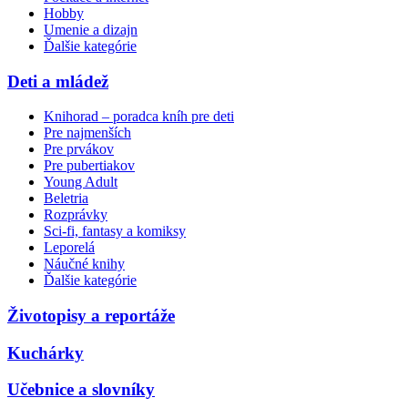
Hobby
Umenie a dizajn
Ďalšie kategórie
Deti a mládež
Knihorad – poradca kníh pre deti
Pre najmenších
Pre prvákov
Pre pubertiakov
Young Adult
Beletria
Rozprávky
Sci-fi, fantasy a komiksy
Leporelá
Náučné knihy
Ďalšie kategórie
Životopisy a reportáže
Kuchárky
Učebnice a slovníky