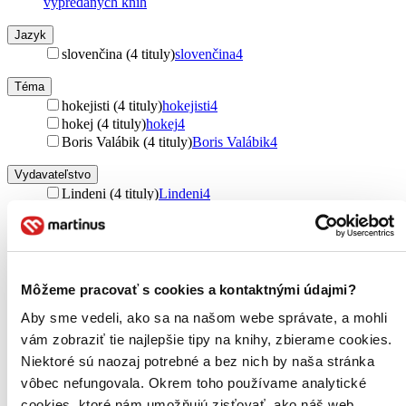
vypredaných kníh
Jazyk
slovenčina (4 tituly)
slovenčina
4
Téma
hokejisti (4 tituly)
hokejisti
4
hokej (4 tituly)
hokej
4
Boris Valábik (4 tituly)
Boris Valábik
4
Vydavateľstvo
Lindeni (4 tituly)
Lindeni
4
Väzba
pevná väzba s prebalom (3 tituly)
pevná väzba s prebalom
3
Formát
Môžeme pracovať s cookies a kontaktnými údajmi?
E-kniha: PDF (1 titul)
E-kniha: PDF
1
E-kniha: EPUB (1 titul)
E-kniha: EPUB
1
Aby sme vedeli, ako sa na našom webe správate, a mohli
E-kniha: MOBI (1 titul)
E-kniha: MOBI
1
vám zobraziť tie najlepšie tipy na knihy, zbierame cookies.
Niektoré sú naozaj potrebné a bez nich by naša stránka
Zúžiť výber
vôbec nefungovala. Okrem toho používame analytické
Zoradiť
cookies, ktoré nám umožňujú zisťovať, ako náš web