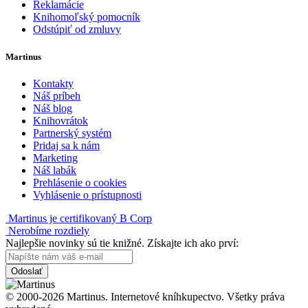
Reklamácie
Knihomoľský pomocník
Odstúpiť od zmluvy
Martinus
Kontakty
Náš príbeh
Náš blog
Knihovrátok
Partnerský systém
Pridaj sa k nám
Marketing
Náš labák
Prehlásenie o cookies
Vyhlásenie o prístupnosti
Martinus je certifikovaný B Corp
Nerobíme rozdiely
Najlepšie novinky sú tie knižné. Získajte ich ako prví:
Odoslať
© 2000-2026 Martinus. Internetové kníhkupectvo. Všetky práva