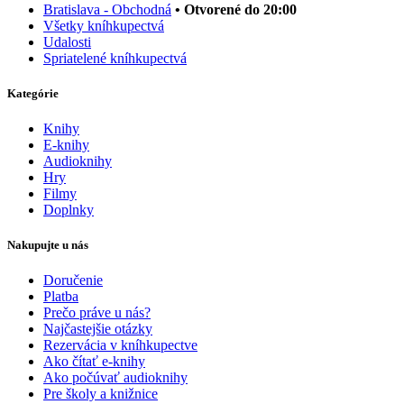
Bratislava - Obchodná
• Otvorené do 20:00
Všetky kníhkupectvá
Udalosti
Spriatelené kníhkupectvá
Kategórie
Knihy
E-knihy
Audioknihy
Hry
Filmy
Doplnky
Nakupujte u nás
Doručenie
Platba
Prečo práve u nás?
Najčastejšie otázky
Rezervácia v kníhkupectve
Ako čítať e-knihy
Ako počúvať audioknihy
Pre školy a knižnice