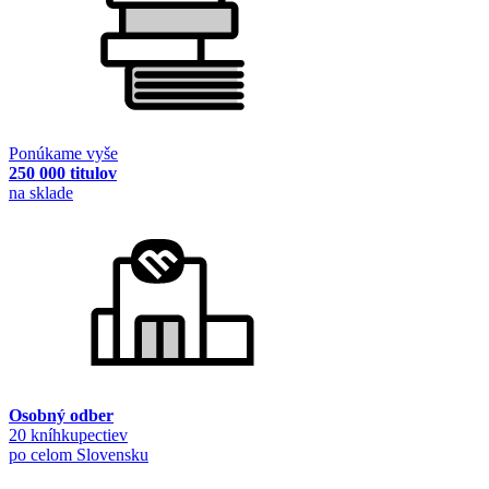
Ponúkame vyše
250 000 titulov
na sklade
Osobný odber
20 kníhkupectiev
po celom Slovensku