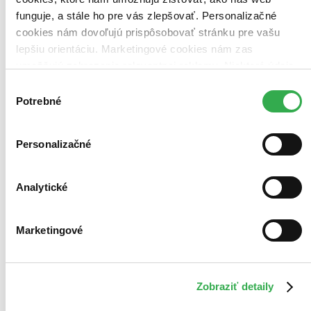
funguje, a stále ho pre vás zlepšovať. Personalizačné
cookies nám dovoľujú prispôsobovať stránku pre vašu
lepšiu orientáciu. Marketingové cookies nám zas
Bestsellery
umožňujú zobrazenie relevantnej reklamy. Niektoré údaje
Top hodnotené
zdieľame aj s tretími stranami. Veľmi by nám pomohlo,
Výber
Novinky
keby sme mohli používať všetky tieto cookies. Ďakujeme!
Potrebné
Najdrahšie
súhlasu
Najlacnejšie
Najvyššia zľava
Personalizačné
Analytické
Marketingové
Zobraziť detaily