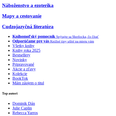
Náboženstvo a ezoterika
Mapy a cestovanie
Cudzojazyčná literatúra
Knihomoľský pomocník
Spýtajte sa Sherlocka, čo čítať
Odporúčame pre vás
Knižné tipy ušité na mieru vám
Všetky knihy
Knihy roka 2025
Bestsellery
Novinky
Pripravované
Akcie a zľavy
Kolekcie
BookTok
Mám záujem o titul
Top autori
Dominik Dán
Julie Caplin
Rebecca Yarros