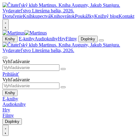
Doručenie
Kníhkupectvá
Knihovrátok
Poukážky
Knižný blog
Kontakt
E-knihy
Audioknihy
Hry
Filmy
Knihy
Doplnky
Vyhľadávanie
Prihlásiť
Vyhľadávanie
Knihy
E-knihy
Audioknihy
Hry
Filmy
Doplnky