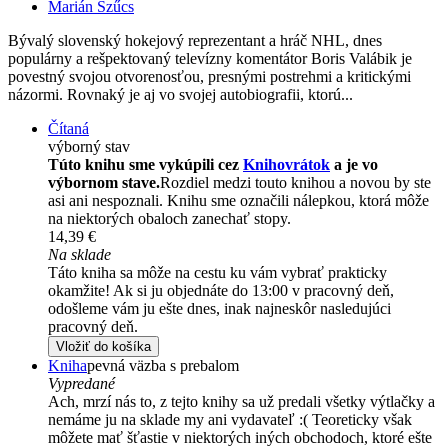
Marián Szűcs
Bývalý slovenský hokejový reprezentant a hráč NHL, dnes
populárny a rešpektovaný televízny komentátor Boris Valábik je
povestný svojou otvorenosťou, presnými postrehmi a kritickými
názormi. Rovnaký je aj vo svojej autobiografii, ktorú...
Čítaná
výborný stav
Túto knihu sme vykúpili cez
Knihovrátok
a je vo
výbornom stave.
Rozdiel medzi touto knihou a novou by ste
asi ani nespoznali. Knihu sme označili nálepkou, ktorá môže
na niektorých obaloch zanechať stopy.
14,39 €
Na sklade
Táto kniha sa môže na cestu ku vám vybrať prakticky
okamžite! Ak si ju objednáte do 13:00 v pracovný deň,
odošleme vám ju ešte dnes, inak najneskôr nasledujúci
pracovný deň.
Vložiť do košíka
Kniha
pevná väzba s prebalom
Vypredané
Ach, mrzí nás to, z tejto knihy sa už predali všetky výtlačky a
nemáme ju na sklade my ani vydavateľ :( Teoreticky však
môžete mať šťastie v niektorých iných obchodoch, ktoré ešte