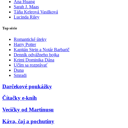
Ana Huang
Sarah J. Maas
Táňa Keleová Vasilková
Lucinda Riley
Top série
Romantické úteky
Harry Potter
Kapitán Stein a Notár Barbarič
Denník odvážneho bojka
Krimi Dominika Dána
Učím sa rozprávať
Duna
Smradi
Darčekové poukážky
Čítačky e-kníh
Vecičky od Martinusu
Káva, čaj a pochutiny