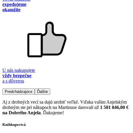
expedujeme
okamžite
U nás nakupujete
vždy bezpečne
a s dôverou
Predchádzajúce
Ďalšie
Aj z drobných vecí sa dajú urobiť veľké. Vďaka vašim Anjelským
drobným ste pri nákupoch na Martinuse darovali už
1 501 846,00 €
na Dobrého Anjela
. Ďakujeme!
Kníhkupectvá