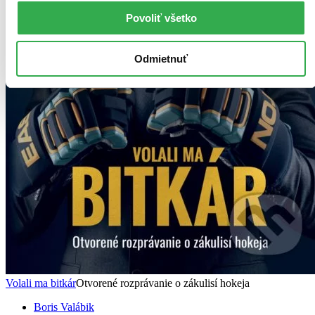
Povoliť všetko
Odmietnuť
Volali ma bitkár
Otvorené rozprávanie o zákulisí hokeja
Boris Valábik