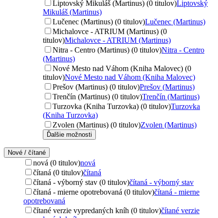
Liptovský Mikuláš (Martinus) (0 titulov)
Liptovský
Mikuláš (Martinus)
Lučenec (Martinus) (0 titulov)
Lučenec (Martinus)
Michalovce - ATRIUM (Martinus) (0
titulov)
Michalovce - ATRIUM (Martinus)
Nitra - Centro (Martinus) (0 titulov)
Nitra - Centro
(Martinus)
Nové Mesto nad Váhom (Kniha Malovec) (0
titulov)
Nové Mesto nad Váhom (Kniha Malovec)
Prešov (Martinus) (0 titulov)
Prešov (Martinus)
Trenčín (Martinus) (0 titulov)
Trenčín (Martinus)
Turzovka (Kniha Turzovka) (0 titulov)
Turzovka
(Kniha Turzovka)
Zvolen (Martinus) (0 titulov)
Zvolen (Martinus)
Ďalšie možnosti
Nové / čítané
nová (0 titulov)
nová
čítaná (0 titulov)
čítaná
čítaná - výborný stav (0 titulov)
čítaná - výborný stav
čítaná - mierne opotrebovaná (0 titulov)
čítaná - mierne
opotrebovaná
čítané verzie vypredaných kníh (0 titulov)
čítané verzie