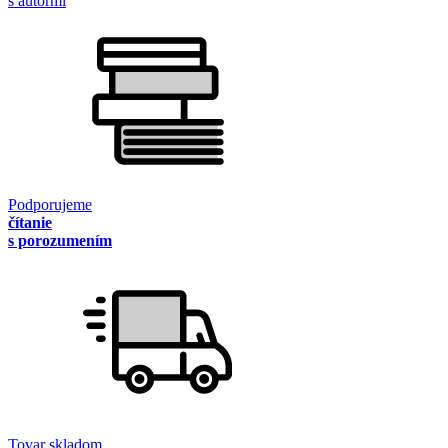
s autormi
Podporujeme
čítanie
s porozumením
Tovar skladom