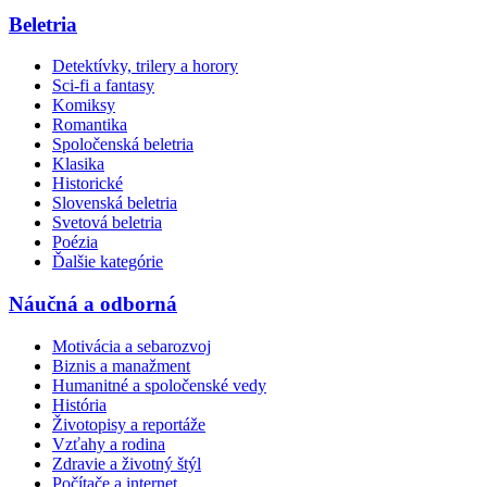
Beletria
Detektívky, trilery a horory
Sci-fi a fantasy
Komiksy
Romantika
Spoločenská beletria
Klasika
Historické
Slovenská beletria
Svetová beletria
Poézia
Ďalšie kategórie
Náučná a odborná
Motivácia a sebarozvoj
Biznis a manažment
Humanitné a spoločenské vedy
História
Životopisy a reportáže
Vzťahy a rodina
Zdravie a životný štýl
Počítače a internet