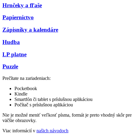
Hrnčeky a fľaše
Papiernictvo
Zápisníky a kalendáre
Hudba
LP platne
Puzzle
Prečítate na zariadeniach:
Pocketbook
Kindle
Smartfón či tablet s príslušnou aplikáciou
Počítač s príslušnou aplikáciou
Nie je možné meniť veľkosť písma, formát je preto vhodný skôr pre
väčšie obrazovky.
Viac informácií v
našich návodoch