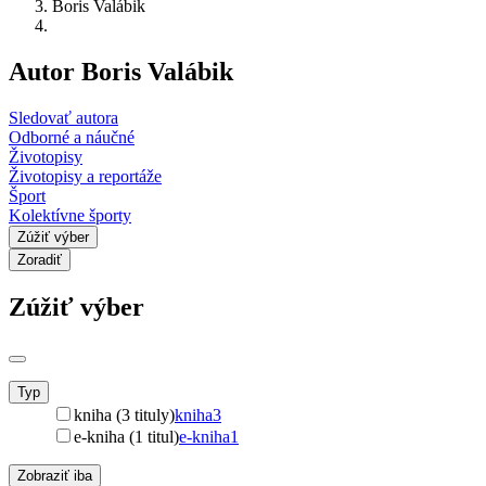
Boris Valábik
Autor Boris Valábik
Sledovať autora
Odborné a náučné
Životopisy
Životopisy a reportáže
Šport
Kolektívne športy
Zúžiť výber
Zoradiť
Zúžiť výber
Typ
kniha (3 tituly)
kniha
3
e-kniha (1 titul)
e-kniha
1
Zobraziť iba