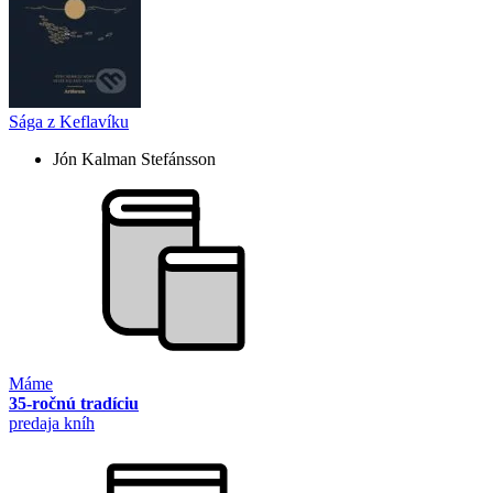
Sága z Keflavíku
Jón Kalman Stefánsson
Máme
35-ročnú tradíciu
predaja kníh