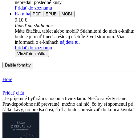
nepredali posledné kusy.
Pridať do zoznamu
E-kniha
PDF
EPUB
MOBI
9,10 €
Ihneď na stiahnutie
Máte čítačku, tablet alebo mobil? Stiahnite si do nich e-knihu:
budete ju mať hneď a ešte aj ušetríte život stromom. Viac
informácii o e-knihách
nájdete tu
.
Pridať do zoznamu
Vložiť do košíka
Ďalšie formáty
Hore
Pridať citát
Je príjemné byť sám s nocou a hviezdami. Niečo sa vždy stane.
Pravdepodobne nič prevratné, možno ani nič, čo by si spomenul pri
šálke kávy, no predsa čosi, čo Ťa bude sprevádzať do konca života.