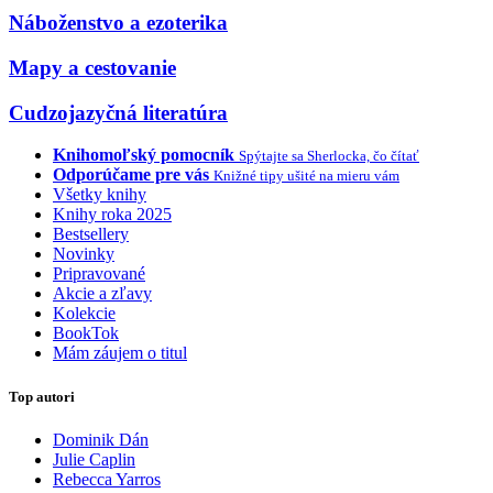
Náboženstvo a ezoterika
Mapy a cestovanie
Cudzojazyčná literatúra
Knihomoľský pomocník
Spýtajte sa Sherlocka, čo čítať
Odporúčame pre vás
Knižné tipy ušité na mieru vám
Všetky knihy
Knihy roka 2025
Bestsellery
Novinky
Pripravované
Akcie a zľavy
Kolekcie
BookTok
Mám záujem o titul
Top autori
Dominik Dán
Julie Caplin
Rebecca Yarros