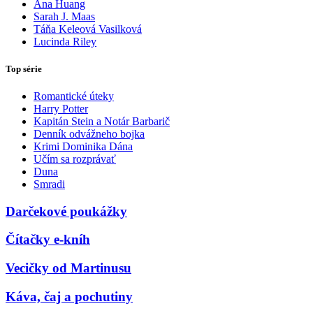
Ana Huang
Sarah J. Maas
Táňa Keleová Vasilková
Lucinda Riley
Top série
Romantické úteky
Harry Potter
Kapitán Stein a Notár Barbarič
Denník odvážneho bojka
Krimi Dominika Dána
Učím sa rozprávať
Duna
Smradi
Darčekové poukážky
Čítačky e-kníh
Vecičky od Martinusu
Káva, čaj a pochutiny