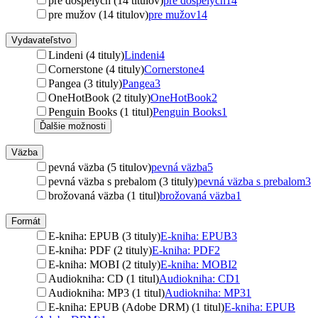
pre dospelých (14 titulov)
pre dospelých
14
pre mužov (14 titulov)
pre mužov
14
Vydavateľstvo
Lindeni (4 tituly)
Lindeni
4
Cornerstone (4 tituly)
Cornerstone
4
Pangea (3 tituly)
Pangea
3
OneHotBook (2 tituly)
OneHotBook
2
Penguin Books (1 titul)
Penguin Books
1
Ďalšie možnosti
Väzba
pevná väzba (5 titulov)
pevná väzba
5
pevná väzba s prebalom (3 tituly)
pevná väzba s prebalom
3
brožovaná väzba (1 titul)
brožovaná väzba
1
Formát
E-kniha: EPUB (3 tituly)
E-kniha: EPUB
3
E-kniha: PDF (2 tituly)
E-kniha: PDF
2
E-kniha: MOBI (2 tituly)
E-kniha: MOBI
2
Audiokniha: CD (1 titul)
Audiokniha: CD
1
Audiokniha: MP3 (1 titul)
Audiokniha: MP3
1
E-kniha: EPUB (Adobe DRM) (1 titul)
E-kniha: EPUB