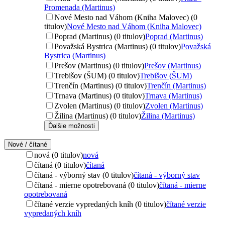
Promenada (Martinus)
Nové Mesto nad Váhom (Kniha Malovec) (0
titulov)
Nové Mesto nad Váhom (Kniha Malovec)
Poprad (Martinus) (0 titulov)
Poprad (Martinus)
Považská Bystrica (Martinus) (0 titulov)
Považská
Bystrica (Martinus)
Prešov (Martinus) (0 titulov)
Prešov (Martinus)
Trebišov (ŠUM) (0 titulov)
Trebišov (ŠUM)
Trenčín (Martinus) (0 titulov)
Trenčín (Martinus)
Trnava (Martinus) (0 titulov)
Trnava (Martinus)
Zvolen (Martinus) (0 titulov)
Zvolen (Martinus)
Žilina (Martinus) (0 titulov)
Žilina (Martinus)
Ďalšie možnosti
Nové / čítané
nová (0 titulov)
nová
čítaná (0 titulov)
čítaná
čítaná - výborný stav (0 titulov)
čítaná - výborný stav
čítaná - mierne opotrebovaná (0 titulov)
čítaná - mierne
opotrebovaná
čítané verzie vypredaných kníh (0 titulov)
čítané verzie
vypredaných kníh