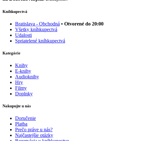
Kníhkupectvá
Bratislava - Obchodná
• Otvorené do 20:00
Všetky kníhkupectvá
Udalosti
Spriatelené kníhkupectvá
Kategórie
Knihy
E-knihy
Audioknihy
Hry
Filmy
Doplnky
Nakupujte u nás
Doručenie
Platba
Prečo práve u nás?
Najčastejšie otázky
Rezervácia v kníhkupectve