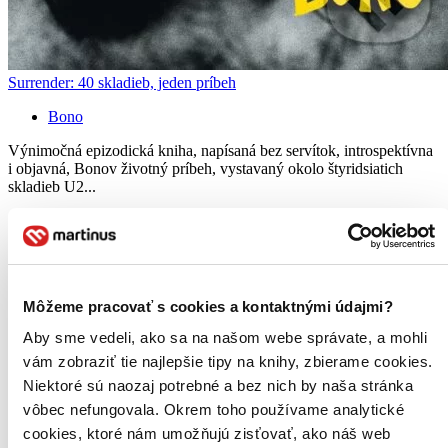
Surrender: 40 skladieb, jeden príbeh
Bono
Výnimočná epizodická kniha, napísaná bez servítok, introspektívna
i objavná, Bonov životný príbeh, vystavaný okolo štyridsiatich
skladieb U2...
Kniha
pevná väzba s prebalom
36,40 €
Do 13 – 18 dní
Tento produkt momentálne nemáme na sklade, ale zvyčajne
vám ho vieme zabezpečiť a odoslať do 13 – 18 dní. A
Môžeme pracovať s cookies a kontaktnými údajmi?
posnažíme sa aj trochu rýchlejšie!
Pridať do zoznamu
Aby sme vedeli, ako sa na našom webe správate, a mohli
Vložiť do košíka
vám zobraziť tie najlepšie tipy na knihy, zbierame cookies.
E-kniha
PDF
EPUB
MOBI
Niektoré sú naozaj potrebné a bez nich by naša stránka
25,90 €
Ihneď na stiahnutie
vôbec nefungovala. Okrem toho používame analytické
Máte čítačku, tablet alebo mobil? Stiahnite si do nich e-knihu:
cookies, ktoré nám umožňujú zisťovať, ako náš web
budete ju mať hneď a ešte aj ušetríte život stromom. Viac