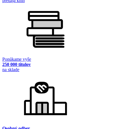
predaja kníh
Ponúkame vyše
250 000 titulov
na sklade
Osobný odber