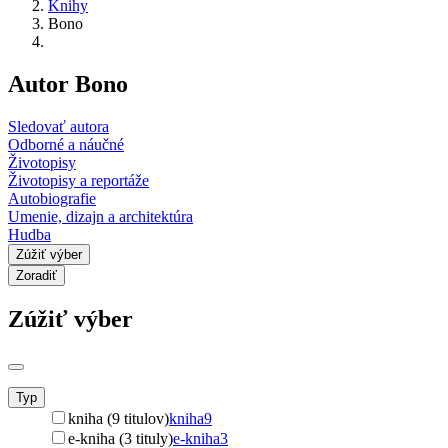
Knihy
Bono
Autor Bono
Sledovať autora
Odborné a náučné
Životopisy
Životopisy a reportáže
Autobiografie
Umenie, dizajn a architektúra
Hudba
Zúžiť výber
Zoradiť
Zúžiť výber
Typ
kniha (9 titulov)
kniha
9
e-kniha (3 tituly)
e-kniha
3