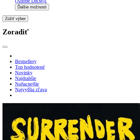
(Adobe DRM)
1
Ďalšie možnosti
Zúžiť výber
Zoradiť
Bestsellery
Top hodnotené
Novinky
Najdrahšie
Najlacnejšie
Najvyššia zľava