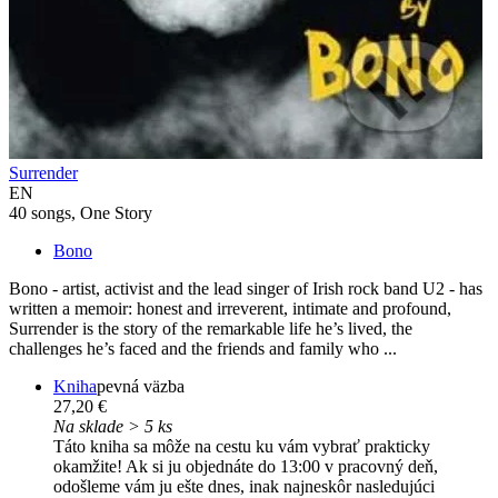
Surrender
EN
40 songs, One Story
Bono
Bono - artist, activist and the lead singer of Irish rock band U2 - has
written a memoir: honest and irreverent, intimate and profound,
Surrender is the story of the remarkable life he’s lived, the
challenges he’s faced and the friends and family who ...
Kniha
pevná väzba
27,20 €
Na sklade > 5 ks
Táto kniha sa môže na cestu ku vám vybrať prakticky
okamžite! Ak si ju objednáte do 13:00 v pracovný deň,
odošleme vám ju ešte dnes, inak najneskôr nasledujúci