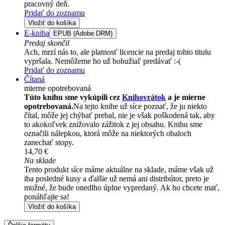
pracovný deň.
Pridať do zoznamu
Vložiť do košíka
E-kniha
EPUB (Adobe DRM)
Predaj skončil
Ach, mrzí nás to, ale platnosť licencie na predaj tohto titulu
vypršala. Nemôžeme ho už bohužiaľ predávať :-(
Pridať do zoznamu
Čítaná
mierne opotrebovaná
Túto knihu sme vykúpili cez
Knihovrátok
a je mierne
opotrebovaná.
Na tejto knihe už síce poznať, že ju niekto
čítal, môže jej chýbať prebal, nie je však poškodená tak, aby
to akokoľvek znižovalo zážitok z jej obsahu. Knihu sme
označili nálepkou, ktorá môže na niektorých obaloch
zanechať stopy.
14,70 €
Na sklade
Tento produkt síce máme aktuálne na sklade, máme však už
iba posledné kusy a ďalšie už nemá ani distribútor, preto je
možné, že bude onedlho úplne vypredaný. Ak ho chcete mať,
ponáhľajte sa!
Vložiť do košíka