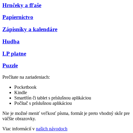
Hrnčeky a fľaše
Papiernictvo
Zápisníky a kalendáre
Hudba
LP platne
Puzzle
Prečítate na zariadeniach:
Pocketbook
Kindle
Smartfón či tablet s príslušnou aplikáciou
Počítač s príslušnou aplikáciou
Nie je možné meniť veľkosť písma, formát je preto vhodný skôr pre
väčšie obrazovky.
Viac informácií v
našich návodoch