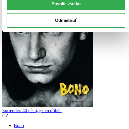
Povoliť všetko
Odmietnuť
Surrender: 40 písní, jeden příběh
CZ
Bono