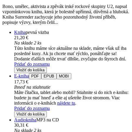
Bono, umělec, aktivista a zpěvák irské rockové skupiny U2, napsal
vzpomínkovou knihu, která je bolestně upřímná, důvěrná a hluboká.
Kniha Surrender zachycuje jeho pozoruhodný životní příběh,
popisuje výzvy, kterým čelil...
Kniha
pevná väzba
21,20 €
Na sklade 2 ks
Túto knihu máme síce aktuálne na sklade, máme však už iba
posledné kusy. Ak ju chcete mať rýchlo, ponáhľajte sa!
Dodanie ďalších môže trvať dlhšie, zvyčajne do štyroch dní.
Pridať do zoznamu
Vložiť do košíka
E-kniha
PDF
EPUB
MOBI
17,73 €
Ihneď na stiahnutie
Máte čítačku, tablet alebo mobil? Stiahnite si do nich e-knihu:
budete ju mať hneď a ešte aj ušetríte život stromom. Viac
informácii o e-knihách
nájdete tu
.
Pridať do zoznamu
Vložiť do košíka
Audiokniha
MP3 na CD
30,31 €
Na sklade 2 ks