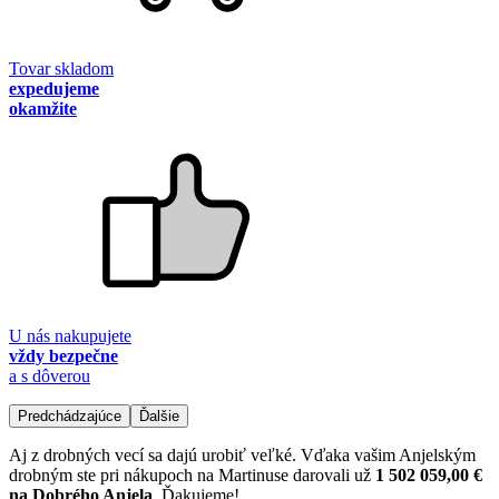
Tovar skladom
expedujeme
okamžite
U nás nakupujete
vždy bezpečne
a s dôverou
Predchádzajúce
Ďalšie
Aj z drobných vecí sa dajú urobiť veľké. Vďaka vašim Anjelským
drobným ste pri nákupoch na Martinuse darovali už
1 502 059,00 €
na Dobrého Anjela
. Ďakujeme!