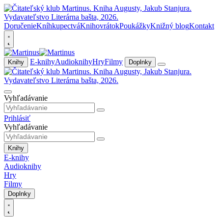
Doručenie
Kníhkupectvá
Knihovrátok
Poukážky
Knižný blog
Kontakt
E-knihy
Audioknihy
Hry
Filmy
Knihy
Doplnky
Vyhľadávanie
Prihlásiť
Vyhľadávanie
Knihy
E-knihy
Audioknihy
Hry
Filmy
Doplnky