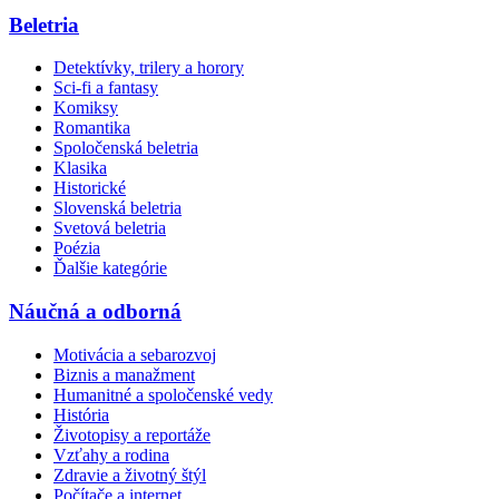
Beletria
Detektívky, trilery a horory
Sci-fi a fantasy
Komiksy
Romantika
Spoločenská beletria
Klasika
Historické
Slovenská beletria
Svetová beletria
Poézia
Ďalšie kategórie
Náučná a odborná
Motivácia a sebarozvoj
Biznis a manažment
Humanitné a spoločenské vedy
História
Životopisy a reportáže
Vzťahy a rodina
Zdravie a životný štýl
Počítače a internet