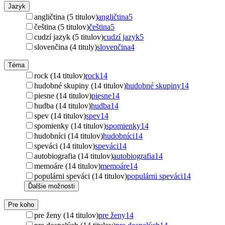
Jazyk
angličtina (5 titulov)
angličtina
5
čeština (5 titulov)
čeština
5
cudzí jazyk (5 titulov)
cudzí jazyk
5
slovenčina (4 tituly)
slovenčina
4
Téma
rock (14 titulov)
rock
14
hudobné skupiny (14 titulov)
hudobné skupiny
14
piesne (14 titulov)
piesne
14
hudba (14 titulov)
hudba
14
spev (14 titulov)
spev
14
spomienky (14 titulov)
spomienky
14
hudobníci (14 titulov)
hudobníci
14
speváci (14 titulov)
speváci
14
autobiografia (14 titulov)
autobiografia
14
memoáre (14 titulov)
memoáre
14
populárni speváci (14 titulov)
populárni speváci
14
Ďalšie možnosti
Pre koho
pre ženy (14 titulov)
pre ženy
14