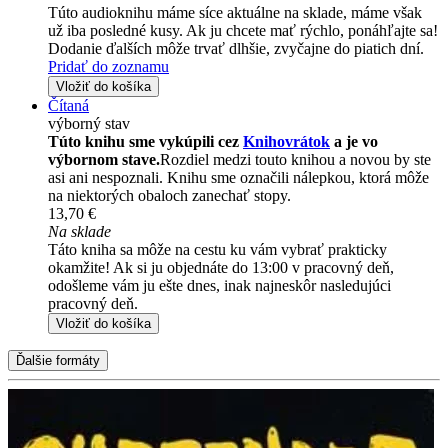
Túto audioknihu máme síce aktuálne na sklade, máme však
už iba posledné kusy. Ak ju chcete mať rýchlo, ponáhľajte sa!
Dodanie ďalších môže trvať dlhšie, zvyčajne do piatich dní.
Pridať do zoznamu
Vložiť do košíka
Čítaná
výborný stav
Túto knihu sme vykúpili cez
Knihovrátok
a je vo
výbornom stave.
Rozdiel medzi touto knihou a novou by ste
asi ani nespoznali. Knihu sme označili nálepkou, ktorá môže
na niektorých obaloch zanechať stopy.
13,70 €
Na sklade
Táto kniha sa môže na cestu ku vám vybrať prakticky
okamžite! Ak si ju objednáte do 13:00 v pracovný deň,
odošleme vám ju ešte dnes, inak najneskôr nasledujúci
pracovný deň.
Vložiť do košíka
Ďalšie formáty