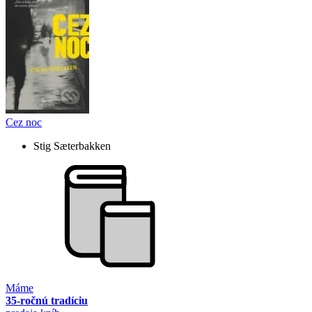
Cez noc
Stig Sæterbakken
Máme
35-ročnú tradíciu