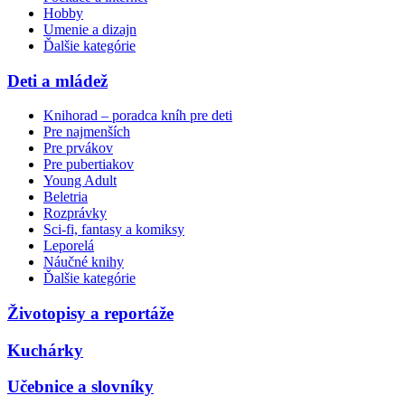
Hobby
Umenie a dizajn
Ďalšie kategórie
Deti a mládež
Knihorad – poradca kníh pre deti
Pre najmenších
Pre prvákov
Pre pubertiakov
Young Adult
Beletria
Rozprávky
Sci-fi, fantasy a komiksy
Leporelá
Náučné knihy
Ďalšie kategórie
Životopisy a reportáže
Kuchárky
Učebnice a slovníky