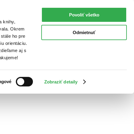
Povoliť všetko
a knihy,
ovala. Okrem
Odmietnuť
stále ho pre
u orientáciu.
dieľame aj s
Ďakujeme!
ngové
Zobraziť detaily