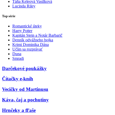
Táňa Keleová Vasilková
Lucinda Riley
Top série
Romantické úteky
Harry Potter
Kapitán Stein a Notár Barbarič
Denník odvážneho bojka
Krimi Dominika Dána
Učím sa rozprávať
Duna
Smradi
Darčekové poukážky
Čítačky e-kníh
Vecičky od Martinusu
Káva, čaj a pochutiny
Hrnčeky a fľaše