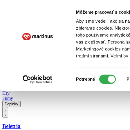
Doručenie
Kníhkupectvá
Knihovrátok
Poukážky
Knižný blog
Kontakt
Môžeme pracovať s cooki
Aby sme vedeli, ako sa na 
zbierame cookies. Niektor
E-knihy
Audioknihy
Hry
Filmy
Knihy
Doplnky
toho používame analytické
vás zlepšovať. Personaliz
Vyhľadávanie
Marketingové cookies nám 
tretími stranami. Veľmi b
Prihlásiť
Vyhľadávanie
Výber
Knihy
Potrebné
P
súhlasu
E-knihy
Audioknihy
Hry
Filmy
Doplnky
Beletria