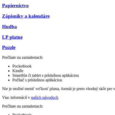
Papiernictvo
Zápisníky a kalendáre
Hudba
LP platne
Puzzle
Prečítate na zariadeniach:
Pocketbook
Kindle
Smartfón či tablet s príslušnou aplikáciou
Počítač s príslušnou aplikáciou
Nie je možné meniť veľkosť písma, formát je preto vhodný skôr pre 
Viac informácií v
našich návodoch
Prečítate na zariadeniach:
Pocketbook