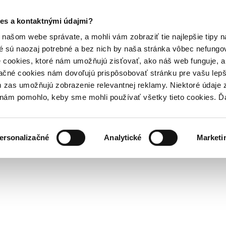
es a kontaktnými údajmi?
našom webe správate, a mohli vám zobraziť tie najlepšie tipy n
é sú naozaj potrebné a bez nich by naša stránka vôbec nefung
 cookies, ktoré nám umožňujú zisťovať, ako náš web funguje, a 
ačné cookies nám dovoľujú prispôsobovať stránku pre vašu lepši
zas umožňujú zobrazenie relevantnej reklamy. Niektoré údaje z
y nám pomohlo, keby sme mohli používať všetky tieto cookies. 
ersonalizačné
Analytické
Marketi