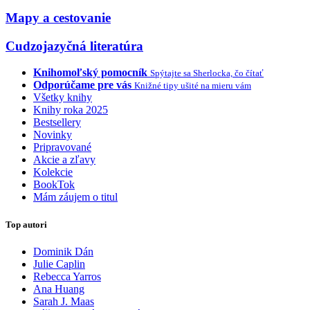
Mapy a cestovanie
Cudzojazyčná literatúra
Knihomoľský pomocník
Spýtajte sa Sherlocka, čo čítať
Odporúčame pre vás
Knižné tipy ušité na mieru vám
Všetky knihy
Knihy roka 2025
Bestsellery
Novinky
Pripravované
Akcie a zľavy
Kolekcie
BookTok
Mám záujem o titul
Top autori
Dominik Dán
Julie Caplin
Rebecca Yarros
Ana Huang
Sarah J. Maas