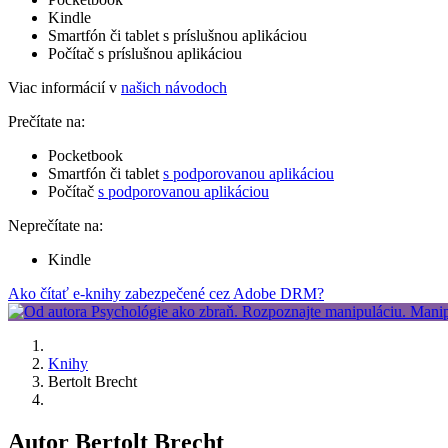
Kindle
Smartfón či tablet s príslušnou aplikáciou
Počítač s príslušnou aplikáciou
Viac informácií v
našich návodoch
Prečítate na:
Pocketbook
Smartfón či tablet
s podporovanou aplikáciou
Počítač
s podporovanou aplikáciou
Neprečítate na:
Kindle
Ako čítať e-knihy zabezpečené cez Adobe DRM?
Knihy
Bertolt Brecht
Autor Bertolt Brecht