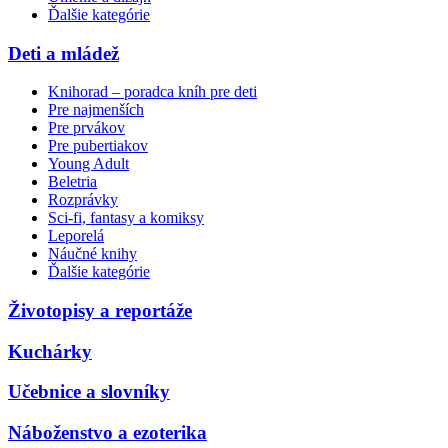
Ďalšie kategórie
Deti a mládež
Knihorad – poradca kníh pre deti
Pre najmenších
Pre prvákov
Pre pubertiakov
Young Adult
Beletria
Rozprávky
Sci-fi, fantasy a komiksy
Leporelá
Náučné knihy
Ďalšie kategórie
Životopisy a reportáže
Kuchárky
Učebnice a slovníky
Náboženstvo a ezoterika