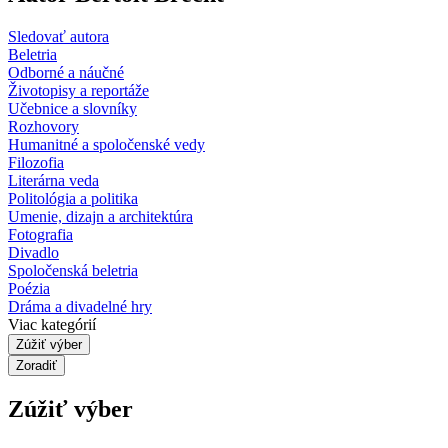
Sledovať autora
Beletria
Odborné a náučné
Životopisy a reportáže
Učebnice a slovníky
Rozhovory
Humanitné a spoločenské vedy
Filozofia
Literárna veda
Politológia a politika
Umenie, dizajn a architektúra
Fotografia
Divadlo
Spoločenská beletria
Poézia
Dráma a divadelné hry
Viac kategórií
Zúžiť výber
Zoradiť
Zúžiť výber