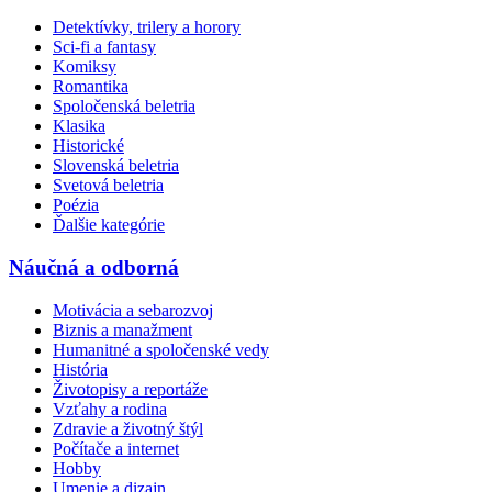
Detektívky, trilery a horory
Sci-fi a fantasy
Komiksy
Romantika
Spoločenská beletria
Klasika
Historické
Slovenská beletria
Svetová beletria
Poézia
Ďalšie kategórie
Náučná a odborná
Motivácia a sebarozvoj
Biznis a manažment
Humanitné a spoločenské vedy
História
Životopisy a reportáže
Vzťahy a rodina
Zdravie a životný štýl
Počítače a internet
Hobby
Umenie a dizajn