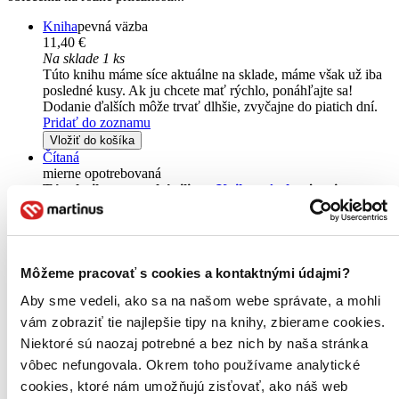
Kniha
pevná väzba
11,40 €
Na sklade 1 ks
Túto knihu máme síce aktuálne na sklade, máme však už iba
posledné kusy. Ak ju chcete mať rýchlo, ponáhľajte sa!
Dodanie ďalších môže trvať dlhšie, zvyčajne do piatich dní.
Pridať do zoznamu
Vložiť do košíka
Čítaná
mierne opotrebovaná
Túto knihu sme vykúpili cez
Knihovrátok
a je mierne
opotrebovaná.
Na tejto knihe už síce poznať, že ju niekto
čítal, môže jej chýbať prebal, nie je však poškodená tak, aby
to akokoľvek znižovalo zážitok z jej obsahu. Knihu sme
označili nálepkou, ktorá môže na niektorých obaloch
zanechať stopy.
Môžeme pracovať s cookies a kontaktnými údajmi?
6,30 €
Aby sme vedeli, ako sa na našom webe správate, a mohli
Na sklade
Tento produkt síce máme aktuálne na sklade, máme však už
vám zobraziť tie najlepšie tipy na knihy, zbierame cookies.
iba posledné kusy a ďalšie už nemá ani distribútor, preto je
Niektoré sú naozaj potrebné a bez nich by naša stránka
možné, že bude onedlho úplne vypredaný. Ak ho chcete mať,
vôbec nefungovala. Okrem toho používame analytické
ponáhľajte sa!
Vložiť do košíka
cookies, ktoré nám umožňujú zisťovať, ako náš web