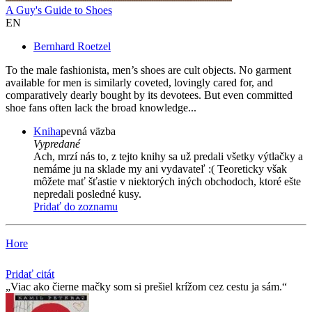
A Guy's Guide to Shoes
EN
Bernhard Roetzel
To the male fashionista, men’s shoes are cult objects. No garment
available for men is similarly coveted, lovingly cared for, and
comparatively dearly bought by its devotees. But even committed
shoe fans often lack the broad knowledge...
Kniha
pevná väzba
Vypredané
Ach, mrzí nás to, z tejto knihy sa už predali všetky výtlačky a
nemáme ju na sklade my ani vydavateľ :( Teoreticky však
môžete mať šťastie v niektorých iných obchodoch, ktoré ešte
nepredali posledné kusy.
Pridať do zoznamu
Hore
Pridať citát
Viac ako čierne mačky som si prešiel krížom cez cestu ja sám.