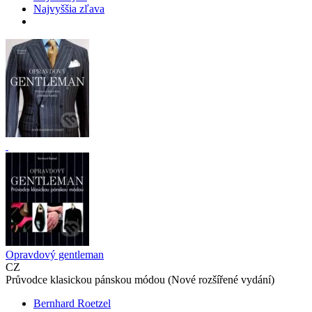
Najvyššia zľava
Opravdový gentleman
CZ
Průvodce klasickou pánskou módou (Nové rozšířené vydání)
Bernhard Roetzel