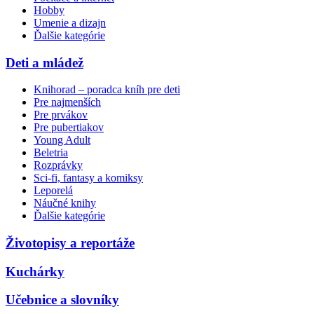
Hobby
Umenie a dizajn
Ďalšie kategórie
Deti a mládež
Knihorad – poradca kníh pre deti
Pre najmenších
Pre prvákov
Pre pubertiakov
Young Adult
Beletria
Rozprávky
Sci-fi, fantasy a komiksy
Leporelá
Náučné knihy
Ďalšie kategórie
Životopisy a reportáže
Kuchárky
Učebnice a slovníky