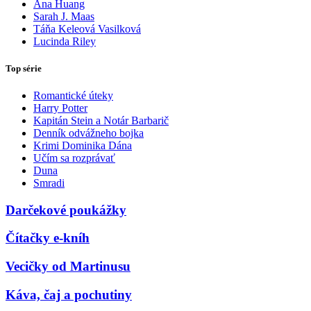
Ana Huang
Sarah J. Maas
Táňa Keleová Vasilková
Lucinda Riley
Top série
Romantické úteky
Harry Potter
Kapitán Stein a Notár Barbarič
Denník odvážneho bojka
Krimi Dominika Dána
Učím sa rozprávať
Duna
Smradi
Darčekové poukážky
Čítačky e-kníh
Vecičky od Martinusu
Káva, čaj a pochutiny