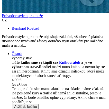
Průvodce stylem pro muže
CZ
Bernhard Roetzel
Průvodce stylem pro muže objasňuje základní, všeobecně platné a
dlouhodobě uznávané zásady dobrého stylu oblékání pro každého
muže a nabízí...
Čítaná
výborný stav
Túto knihu sme vykúpili cez
Knihovrátok
a je vo
výbornom stave.
Rozdiel medzi touto knihou a novou by ste
asi ani nespoznali. Knihu sme označili nálepkou, ktorá môže
na niektorých obaloch zanechať stopy.
4,09 €
Na sklade
Tento produkt síce máme aktuálne na sklade, máme však už
iba posledné kusy a ďalšie už nemá ani distribútor, preto je
možné, že bude onedlho úplne vypredaný. Ak ho chcete mať,
ponáhľajte sa!
Vložiť do košíka