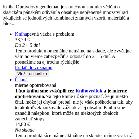
Kniha Opravdový gentleman je skutečnou studnicí vědění o
klasickém pánském odívání a obsahuje nepřeberné množství rad
týkajících se jednotlivých kombinací známých vzorů, materiálů a
látek...
Kniha
pevná väzba s prebalom
33,79 €
Do 2 – 5 dní
Tento produkt momentálne nemáme na sklade, ale zvyčajne
vám ho vieme zabezpečiť a odoslať do 2 – 5 dní. A
posnažíme sa aj trochu rýchlejšie!
Pridať do zoznamu
Vložiť do košíka
Čítaná
mierne opotrebovaná
Túto knihu sme vykúpili cez
Knihovrátok
a je mierne
opotrebovaná.
Na tejto knihe už síce poznať, že ju niekto
čítal, môže jej chýbať prebal, nie je však poškodená tak, aby
to akokoľvek znižovalo zážitok z jej obsahu. Knihu sme
označili nálepkou, ktorá môže na niektorých obaloch
zanechať stopy.
14,80 €
Na sklade
Tento produkt síce máme aktuálne na sklade, máme však už