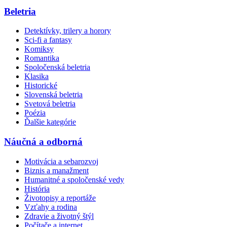
Beletria
Detektívky, trilery a horory
Sci-fi a fantasy
Komiksy
Romantika
Spoločenská beletria
Klasika
Historické
Slovenská beletria
Svetová beletria
Poézia
Ďalšie kategórie
Náučná a odborná
Motivácia a sebarozvoj
Biznis a manažment
Humanitné a spoločenské vedy
História
Životopisy a reportáže
Vzťahy a rodina
Zdravie a životný štýl
Počítače a internet