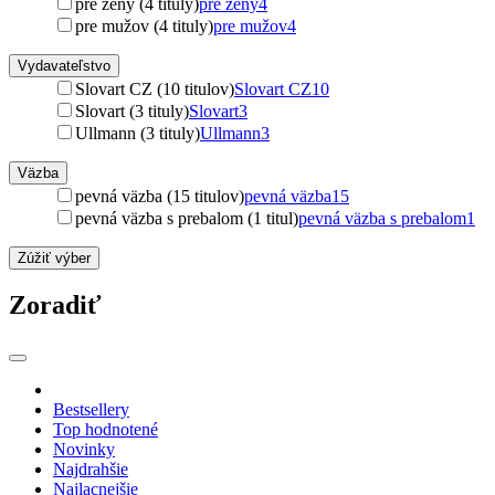
pre ženy (4 tituly)
pre ženy
4
pre mužov (4 tituly)
pre mužov
4
Vydavateľstvo
Slovart CZ (10 titulov)
Slovart CZ
10
Slovart (3 tituly)
Slovart
3
Ullmann (3 tituly)
Ullmann
3
Väzba
pevná väzba (15 titulov)
pevná väzba
15
pevná väzba s prebalom (1 titul)
pevná väzba s prebalom
1
Zúžiť výber
Zoradiť
Bestsellery
Top hodnotené
Novinky
Najdrahšie
Najlacnejšie