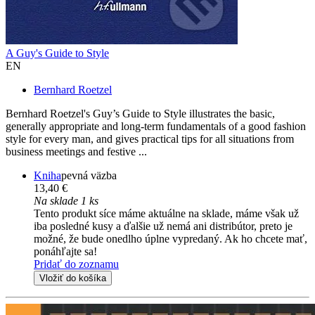
A Guy's Guide to Style
EN
Bernhard Roetzel
Bernhard Roetzel's Guy’s Guide to Style illustrates the basic,
generally appropriate and long-term fundamentals of a good fashion
style for every man, and gives practical tips for all situations from
business meetings and festive ...
Kniha
pevná väzba
13,40 €
Na sklade 1 ks
Tento produkt síce máme aktuálne na sklade, máme však už
iba posledné kusy a ďalšie už nemá ani distribútor, preto je
možné, že bude onedlho úplne vypredaný. Ak ho chcete mať,
ponáhľajte sa!
Pridať do zoznamu
Vložiť do košíka