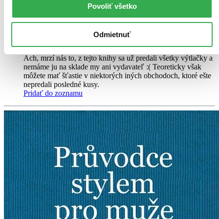
iba posledné kusy a ďalšie už nemá ani distribútor, preto je
Povoliť všetko
možné, že bude onedlho úplne vypredaný. Ak ho chcete mať,
ponáhľajte sa!
Vložiť do košíka
Odmietnuť
Kniha
pevná väzba
Vypredané
Ach, mrzí nás to, z tejto knihy sa už predali všetky výtlačky a
nemáme ju na sklade my ani vydavateľ :( Teoreticky však
môžete mať šťastie v niektorých iných obchodoch, ktoré ešte
nepredali posledné kusy.
Pridať do zoznamu