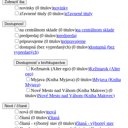
Zobraziť iba
novinky (0 titulov)
novinky
zľavnené tituly (0 titulov)
zľavnené tituly
Dostupnosť
na centrálnom sklade (0 titulov)
na centrálnom sklade
predpredaj (0 titulov)
predpredaj
pripravujeme (0 titulov)
pripravujeme
dostupná (bez vypredaných) (0 titulov)
dostupná (bez
vypredaných)
Dostupnosť v kníhkupectve
Kežmarok (Alter ego) (0 titulov)
Kežmarok (Alter
ego)
Myjava (Kniha Myjava) (0 titulov)
Myjava (Kniha
Myjava)
Nové Mesto nad Váhom (Kniha Malovec) (0
titulov)
Nové Mesto nad Váhom (Kniha Malovec)
Nové / čítané
nová (0 titulov)
nová
čítaná (0 titulov)
čítaná
čítaná - výborný stav (0 titulov)
čítaná - výborný stav