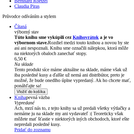
Bernhard Roetzel
Claudia Piras
Průvodce odíváním a stylem
Čítaná
výborný stav
Túto knihu sme vykúpili cez
Knihovrátok
a je vo
výbornom stave.
Rozdiel medzi touto knihou a novou by ste
asi ani nespoznali. Knihu sme označili nálepkou, ktorá môže
na niektorých obaloch zanechať stopy.
6,50 €
Na sklade
Tento produkt síce máme aktuálne na sklade, máme však už
iba posledné kusy a ďalšie už nemá ani distribútor, preto je
možné, že bude onedlho úplne vypredaný. Ak ho chcete mať,
ponáhľajte sa!
Vložiť do košíka
Kniha
pevná väzba
Vypredané
Ach, mrzí nás to, z tejto knihy sa už predali všetky výtlačky a
nemáme ju na sklade my ani vydavateľ :( Teoreticky však
môžete mať šťastie v niektorých iných obchodoch, ktoré ešte
nepredali posledné kusy.
Pridať do zoznamu