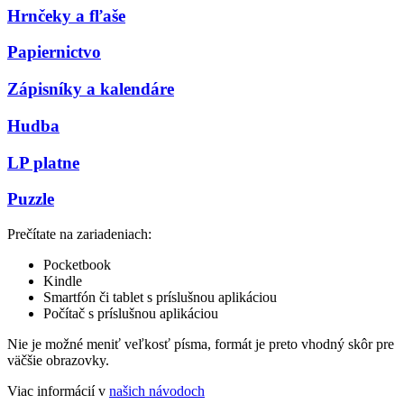
Hrnčeky a fľaše
Papiernictvo
Zápisníky a kalendáre
Hudba
LP platne
Puzzle
Prečítate na zariadeniach:
Pocketbook
Kindle
Smartfón či tablet s príslušnou aplikáciou
Počítač s príslušnou aplikáciou
Nie je možné meniť veľkosť písma, formát je preto vhodný skôr pre
väčšie obrazovky.
Viac informácií v
našich návodoch