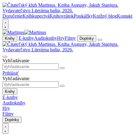
Doručenie
Kníhkupectvá
Knihovrátok
Poukážky
Knižný blog
Kontakt
E-knihy
Audioknihy
Hry
Filmy
Knihy
Doplnky
Vyhľadávanie
Prihlásiť
Vyhľadávanie
Knihy
E-knihy
Audioknihy
Hry
Filmy
Doplnky