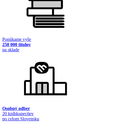
Ponúkame vyše
250 000 titulov
na sklade
Osobný odber
20 kníhkupectiev
po celom Slovensku