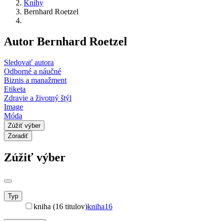
Knihy
Bernhard Roetzel
Autor Bernhard Roetzel
Sledovať autora
Odborné a náučné
Biznis a manažment
Etiketa
Zdravie a životný štýl
Image
Móda
Zúžiť výber
Zoradiť
Zúžiť výber
Typ
kniha (16 titulov)
kniha
16