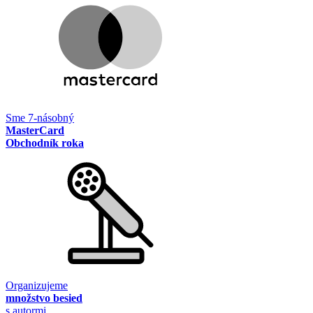
Sme 7-násobný
MasterCard
Obchodník roka
Organizujeme
množstvo besied
s autormi