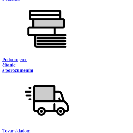
Podporujeme
čítanie
s porozumením
Tovar skladom