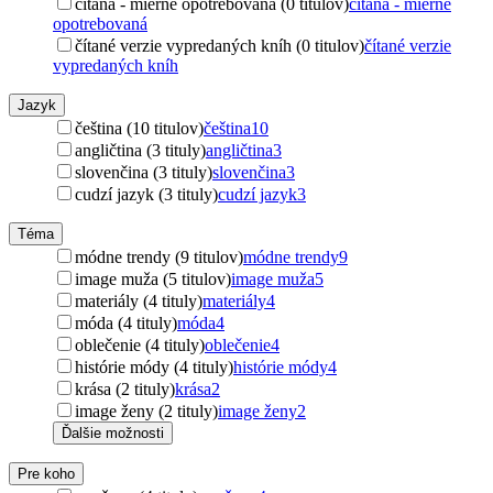
čítaná - mierne opotrebovaná (0 titulov)
čítaná - mierne
opotrebovaná
čítané verzie vypredaných kníh (0 titulov)
čítané verzie
vypredaných kníh
Jazyk
čeština (10 titulov)
čeština
10
angličtina (3 tituly)
angličtina
3
slovenčina (3 tituly)
slovenčina
3
cudzí jazyk (3 tituly)
cudzí jazyk
3
Téma
módne trendy (9 titulov)
módne trendy
9
image muža (5 titulov)
image muža
5
materiály (4 tituly)
materiály
4
móda (4 tituly)
móda
4
oblečenie (4 tituly)
oblečenie
4
histórie módy (4 tituly)
histórie módy
4
krása (2 tituly)
krása
2
image ženy (2 tituly)
image ženy
2
Ďalšie možnosti
Pre koho