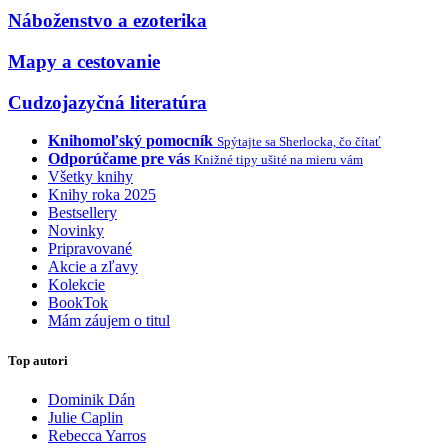
Náboženstvo a ezoterika
Mapy a cestovanie
Cudzojazyčná literatúra
Knihomoľský pomocník
Spýtajte sa Sherlocka, čo čítať
Odporúčame pre vás
Knižné tipy ušité na mieru vám
Všetky knihy
Knihy roka 2025
Bestsellery
Novinky
Pripravované
Akcie a zľavy
Kolekcie
BookTok
Mám záujem o titul
Top autori
Dominik Dán
Julie Caplin
Rebecca Yarros