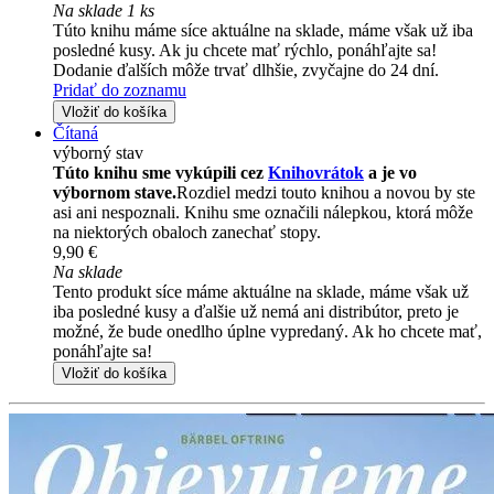
Na sklade 1 ks
Túto knihu máme síce aktuálne na sklade, máme však už iba
posledné kusy. Ak ju chcete mať rýchlo, ponáhľajte sa!
Dodanie ďalších môže trvať dlhšie, zvyčajne do 24 dní.
Pridať do zoznamu
Vložiť do košíka
Čítaná
výborný stav
Túto knihu sme vykúpili cez
Knihovrátok
a je vo
výbornom stave.
Rozdiel medzi touto knihou a novou by ste
asi ani nespoznali. Knihu sme označili nálepkou, ktorá môže
na niektorých obaloch zanechať stopy.
9,90 €
Na sklade
Tento produkt síce máme aktuálne na sklade, máme však už
iba posledné kusy a ďalšie už nemá ani distribútor, preto je
možné, že bude onedlho úplne vypredaný. Ak ho chcete mať,
ponáhľajte sa!
Vložiť do košíka