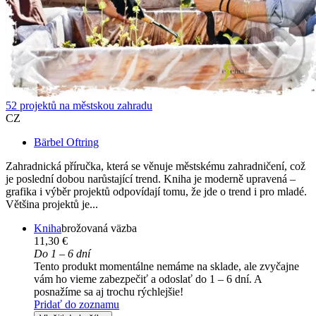
52 projektů na městskou zahradu
CZ
Bärbel Oftring
Zahradnická příručka, která se věnuje městskému zahradničení, což
je poslední dobou narůstající trend. Kniha je moderně upravená –
grafika i výběr projektů odpovídají tomu, že jde o trend i pro mladé.
Většina projektů je...
Kniha
brožovaná väzba
11,30 €
Do 1 – 6 dní
Tento produkt momentálne nemáme na sklade, ale zvyčajne
vám ho vieme zabezpečiť a odoslať do 1 – 6 dní. A
posnažíme sa aj trochu rýchlejšie!
Pridať do zoznamu