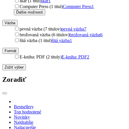
Ikar (1 titul)
Ikar
1
Computer Press (1 titul)
Computer Press
1
Ďalšie možnosti
Väzba
pevná väzba (7 titulov)
pevná väzba
7
brožovaná väzba (6 titulov)
brožovaná väzba
6
šitá väzba (1 titul)
šitá väzba
1
Formát
E-kniha: PDF (2 tituly)
E-kniha: PDF
2
Zúžiť výber
Zoradiť
Bestsellery
Top hodnotené
Novinky
Najdrahšie
Najlacnejšie