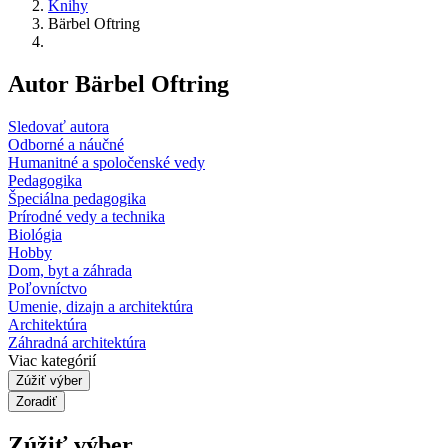
Knihy
Bärbel Oftring
Autor Bärbel Oftring
Sledovať autora
Odborné a náučné
Humanitné a spoločenské vedy
Pedagogika
Špeciálna pedagogika
Prírodné vedy a technika
Biológia
Hobby
Dom, byt a záhrada
Poľovníctvo
Umenie, dizajn a architektúra
Architektúra
Záhradná architektúra
Viac kategórií
Zúžiť výber
Zoradiť
Zúžiť výber