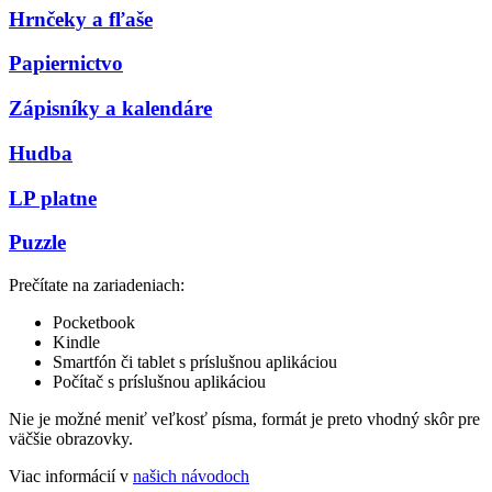
Hrnčeky a fľaše
Papiernictvo
Zápisníky a kalendáre
Hudba
LP platne
Puzzle
Prečítate na zariadeniach:
Pocketbook
Kindle
Smartfón či tablet s príslušnou aplikáciou
Počítač s príslušnou aplikáciou
Nie je možné meniť veľkosť písma, formát je preto vhodný skôr pre
väčšie obrazovky.
Viac informácií v
našich návodoch