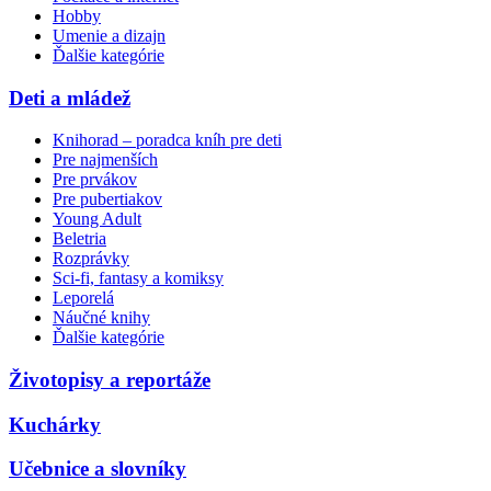
Hobby
Umenie a dizajn
Ďalšie kategórie
Deti a mládež
Knihorad – poradca kníh pre deti
Pre najmenších
Pre prvákov
Pre pubertiakov
Young Adult
Beletria
Rozprávky
Sci-fi, fantasy a komiksy
Leporelá
Náučné knihy
Ďalšie kategórie
Životopisy a reportáže
Kuchárky
Učebnice a slovníky