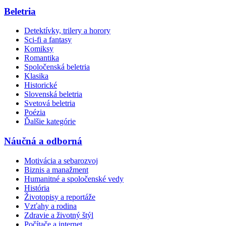
Beletria
Detektívky, trilery a horory
Sci-fi a fantasy
Komiksy
Romantika
Spoločenská beletria
Klasika
Historické
Slovenská beletria
Svetová beletria
Poézia
Ďalšie kategórie
Náučná a odborná
Motivácia a sebarozvoj
Biznis a manažment
Humanitné a spoločenské vedy
História
Životopisy a reportáže
Vzťahy a rodina
Zdravie a životný štýl
Počítače a internet