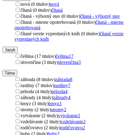
nová (0 titulov)
nová
čítaná (0 titulov)
čítaná
čítaná - výborný stav (0 titulov)
čítaná - výborný stav
čítaná - mierne opotrebovaná (0 titulov)
čítaná - mierne
opotrebovaná
čítané verzie vypredaných kníh (0 titulov)
čítané verzie
vypredaných kníh
Jazyk
čeština (17 titulov)
čeština
17
slovenčina (3 tituly)
slovenčina
3
Téma
záhrada (8 titulov)
záhrada
8
rastliny (7 titulov)
rastliny
7
príroda (4 tituly)
príroda
4
záhrady (4 tituly)
záhrady
4
hmyz (3 tituly)
hmyz
3
stromy (2 tituly)
stromy
2
vytváranie (2 tituly)
vytváranie
2
vzdelávanie (2 tituly)
vzdelávanie
2
rodičovstvo (2 tituly)
rodičovstvo
2
huby (2 tituly)
huby
2