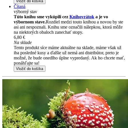
Vložiť do košíka
Čítaná
výborný stav
Túto knihu sme vykúpili cez
Knihovrátok
a je vo
výbornom stave.
Rozdiel medzi touto knihou a novou by ste
asi ani nespoznali. Knihu sme označili nálepkou, ktorá môže
na niektorých obaloch zanechať stopy.
6,80 €
Na sklade
Tento produkt síce máme aktuálne na sklade, máme však už
iba posledné kusy a ďalšie už nemá ani distribútor, preto je
možné, že bude onedlho úplne vypredaný. Ak ho chcete mať,
ponáhľajte sa!
Vložiť do košíka