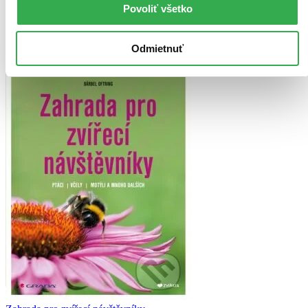
budete ju mať hneď a ešte aj ušetríte život stromom. Viac
Povoliť všetko
informácii o e-knihách
nájdete tu
.
Pridať do zoznamu
Vložiť do košíka
Odmietnuť