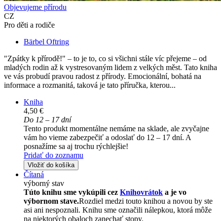
Objevujeme přírodu
CZ
Pro děti a rodiče
Bärbel Oftring
"Zpátky k přírodě!" – to je to, co si všichni stále víc přejeme – od
mladých rodin až k vystresovaným lidem z velkých měst. Tato kniha
ve vás probudí pravou radost z přírody. Emocionální, bohatá na
informace a rozmanitá, taková je tato příručka, kterou...
Kniha
4,50 €
Do 12 – 17 dní
Tento produkt momentálne nemáme na sklade, ale zvyčajne
vám ho vieme zabezpečiť a odoslať do 12 – 17 dní. A
posnažíme sa aj trochu rýchlejšie!
Pridať do zoznamu
Vložiť do košíka
Čítaná
výborný stav
Túto knihu sme vykúpili cez
Knihovrátok
a je vo
výbornom stave.
Rozdiel medzi touto knihou a novou by ste
asi ani nespoznali. Knihu sme označili nálepkou, ktorá môže
na niektorých obaloch zanechať stopy.