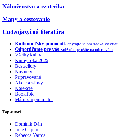
Náboženstvo a ezoterika
Mapy a cestovanie
Cudzojazyčná literatúra
Knihomoľský pomocník
Spýtajte sa Sherlocka, čo čítať
Odporúčame pre vás
Knižné tipy ušité na mieru vám
Všetky knihy
Knihy roka 2025
Bestsellery
Novinky
Pripravované
Akcie a zľavy
Kolekcie
BookTok
Mám záujem o titul
Top autori
Dominik Dán
Julie Caplin
Rebecca Yarros