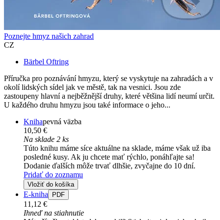
Poznejte hmyz našich zahrad
CZ
Bärbel Oftring
Příručka pro poznávání hmyzu, který se vyskytuje na zahradách a v
okolí lidských sídel jak ve městě, tak na vesnici. Jsou zde
zastoupeny hlavní a nejběžnější druhy, které většina lidí neumí určit.
U každého druhu hmyzu jsou také informace o jeho...
Kniha
pevná väzba
10,50 €
Na sklade 2 ks
Túto knihu máme síce aktuálne na sklade, máme však už iba
posledné kusy. Ak ju chcete mať rýchlo, ponáhľajte sa!
Dodanie ďalších môže trvať dlhšie, zvyčajne do 10 dní.
Pridať do zoznamu
Vložiť do košíka
E-kniha
PDF
11,12 €
Ihneď na stiahnutie