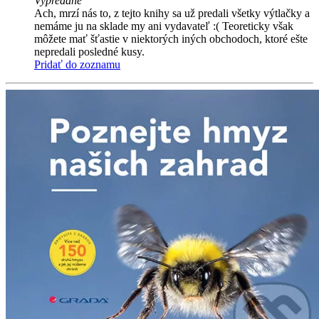
Vypredané
Ach, mrzí nás to, z tejto knihy sa už predali všetky výtlačky a
nemáme ju na sklade my ani vydavateľ :( Teoreticky však
môžete mať šťastie v niektorých iných obchodoch, ktoré ešte
nepredali posledné kusy.
Pridať do zoznamu