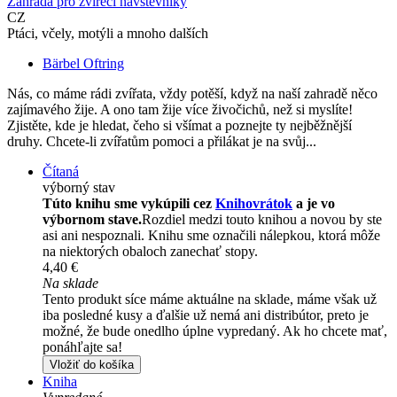
Zahrada pro zvířecí návštěvníky
CZ
Ptáci, včely, motýli a mnoho dalších
Bärbel Oftring
Nás, co máme rádi zvířata, vždy potěší, když na naší zahradě něco
zajímavého žije. A ono tam žije více živočichů, než si myslíte!
Zjistěte, kde je hledat, čeho si všímat a poznejte ty nejběžnější
druhy. Chcete-li zvířatům pomoci a přilákat je na svůj...
Čítaná
výborný stav
Túto knihu sme vykúpili cez
Knihovrátok
a je vo
výbornom stave.
Rozdiel medzi touto knihou a novou by ste
asi ani nespoznali. Knihu sme označili nálepkou, ktorá môže
na niektorých obaloch zanechať stopy.
4,40 €
Na sklade
Tento produkt síce máme aktuálne na sklade, máme však už
iba posledné kusy a ďalšie už nemá ani distribútor, preto je
možné, že bude onedlho úplne vypredaný. Ak ho chcete mať,
ponáhľajte sa!
Vložiť do košíka
Kniha