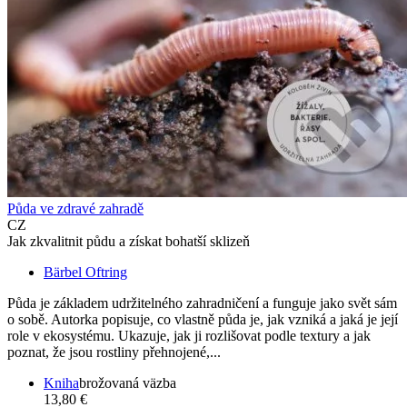
Půda ve zdravé zahradě
CZ
Jak zkvalitnit půdu a získat bohatší sklizeň
Bärbel Oftring
Půda je základem udržitelného zahradničení a funguje jako svět sám
o sobě. Autorka popisuje, co vlastně půda je, jak vzniká a jaká je její
role v ekosystému. Ukazuje, jak ji rozlišovat podle textury a jak
poznat, že jsou rostliny přehnojené,...
Kniha
brožovaná väzba
13,80 €