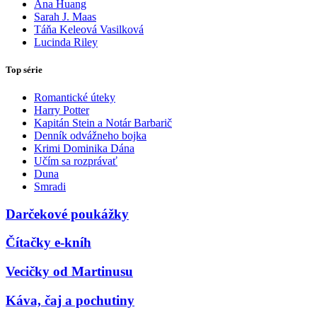
Ana Huang
Sarah J. Maas
Táňa Keleová Vasilková
Lucinda Riley
Top série
Romantické úteky
Harry Potter
Kapitán Stein a Notár Barbarič
Denník odvážneho bojka
Krimi Dominika Dána
Učím sa rozprávať
Duna
Smradi
Darčekové poukážky
Čítačky e-kníh
Vecičky od Martinusu
Káva, čaj a pochutiny