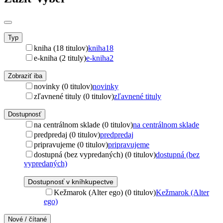
Typ
kniha (18 titulov)
kniha
18
e-kniha (2 tituly)
e-kniha
2
Zobraziť iba
novinky (0 titulov)
novinky
zľavnené tituly (0 titulov)
zľavnené tituly
Dostupnosť
na centrálnom sklade (0 titulov)
na centrálnom sklade
predpredaj (0 titulov)
predpredaj
pripravujeme (0 titulov)
pripravujeme
dostupná (bez vypredaných) (0 titulov)
dostupná (bez
vypredaných)
Dostupnosť v kníhkupectve
Kežmarok (Alter ego) (0 titulov)
Kežmarok (Alter
ego)
Nové / čítané