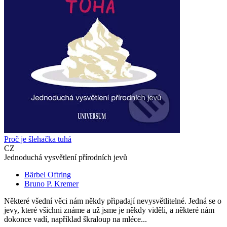
Proč je šlehačka tuhá
CZ
Jednoduchá vysvětlení přírodních jevů
Bärbel Oftring
Bruno P. Kremer
Některé všední věci nám někdy připadají nevysvětlitelné. Jedná se o
jevy, které všichni známe a už jsme je někdy viděli, a některé nám
dokonce vadí, například škraloup na mléce...