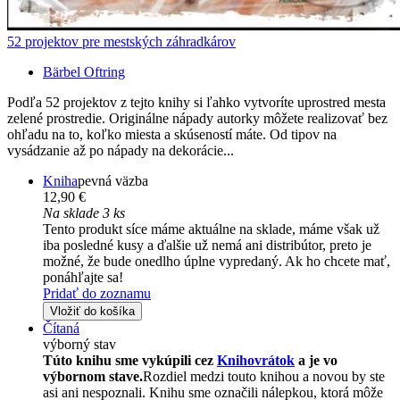
52 projektov pre mestských záhradkárov
Bärbel Oftring
Podľa 52 projektov z tejto knihy si ľahko vytvoríte uprostred mesta
zelené prostredie. Originálne nápady autorky môžete realizovať bez
ohľadu na to, koľko miesta a skúseností máte. Od tipov na
vysádzanie až po nápady na dekorácie...
Kniha
pevná väzba
12,90 €
Na sklade 3 ks
Tento produkt síce máme aktuálne na sklade, máme však už
iba posledné kusy a ďalšie už nemá ani distribútor, preto je
možné, že bude onedlho úplne vypredaný. Ak ho chcete mať,
ponáhľajte sa!
Pridať do zoznamu
Vložiť do košíka
Čítaná
výborný stav
Túto knihu sme vykúpili cez
Knihovrátok
a je vo
výbornom stave.
Rozdiel medzi touto knihou a novou by ste
asi ani nespoznali. Knihu sme označili nálepkou, ktorá môže