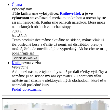
Čítaná
výborný stav
Túto knihu sme vykúpili cez
Knihovrátok
a je vo
výbornom stave.
Rozdiel medzi touto knihou a novou by ste
asi ani nespoznali. Knihu sme označili nálepkou, ktorá môže
na niektorých obaloch zanechať stopy.
7,80 €
Na sklade
Tento produkt síce máme aktuálne na sklade, máme však už
iba posledné kusy a ďalšie už nemá ani distribútor, preto je
možné, že bude onedlho úplne vypredaný. Ak ho chcete mať,
ponáhľajte sa!
Vložiť do košíka
Kniha
pevná väzba
Vypredané
Ach, mrzí nás to, z tejto knihy sa už predali všetky výtlačky a
nemáme ju na sklade my ani vydavateľ :( Teoreticky však
môžete mať šťastie v niektorých iných obchodoch, ktoré ešte
nepredali posledné kusy.
Pridať do zoznamu