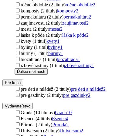
ročné obdobie (2 tituly)
ročné obdobie
2
komposty (2 tituly)
komposty
2
permakultúra (2 tituly)
permakultúra
2
zaujímavosti (2 tituly)
zaujímavosti
2
mesta (2 tituly)
mesta
2
láska k pôde (2 tituly)
láska k pôde
2
kvety (1 titul)
kvety
1
byliny (1 titul)
byliny
1
buriny (1 titul)
buriny
1
biozahrada (1 titul)
biozahrada
1
izbové rastliny (1 titul)
izbové rastliny
1
Ďalšie možnosti
Pre koho
pre deti a mládež (2 tituly)
pre deti a mládež
2
pre gazdinky (2 tituly)
pre gazdinky
2
Vydavateľstvo
Grada (10 titulov)
Grada
10
Esence (4 tituly)
Esence
4
Príroda (2 tituly)
Príroda
2
Universum (2 tituly)
Universum
2