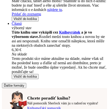
Máte čítačku, tablet alebo mobil? Stiahnite si do nich e-knihu:
budete ju mať hneď a ešte aj ušetríte život stromom. Viac
informácii o e-knihách
nájdete tu
.
Pridať do zoznamu
Vložiť do košíka
Čítaná
výborný stav
Túto knihu sme vykúpili cez
Knihovrátok
a je vo
výbornom stave.
Rozdiel medzi touto knihou a novou by ste
asi ani nespoznali. Knihu sme označili nálepkou, ktorá môže
na niektorých obaloch zanechať stopy.
6,30 €
Na sklade
Tento produkt síce máme aktuálne na sklade, máme však už
iba posledné kusy a ďalšie už nemá ani distribútor, preto je
možné, že bude onedlho úplne vypredaný. Ak ho chcete mať,
ponáhľajte sa!
Vložiť do košíka
Ďalšie formáty
Chcete poradiť knihu?
Náš pomocník Sherlock vám ju s radosťou vypátra!
Knihomoľský pomocník