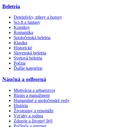
Beletria
Detektívky, trilery a horory
Sci-fi a fantasy
Komiksy
Romantika
Spoločenská beletria
Klasika
Historické
Slovenská beletria
Svetová beletria
Poézia
Ďalšie kategórie
Náučná a odborná
Motivácia a sebarozvoj
Biznis a manažment
Humanitné a spoločenské vedy
História
Životopisy a reportáže
Vzťahy a rodina
Zdravie a životný štýl
Počítače a internet