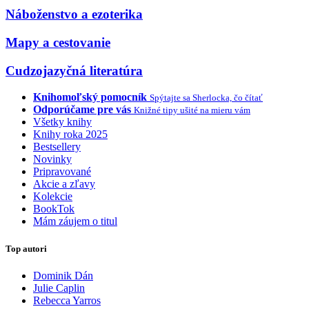
Náboženstvo a ezoterika
Mapy a cestovanie
Cudzojazyčná literatúra
Knihomoľský pomocník
Spýtajte sa Sherlocka, čo čítať
Odporúčame pre vás
Knižné tipy ušité na mieru vám
Všetky knihy
Knihy roka 2025
Bestsellery
Novinky
Pripravované
Akcie a zľavy
Kolekcie
BookTok
Mám záujem o titul
Top autori
Dominik Dán
Julie Caplin
Rebecca Yarros