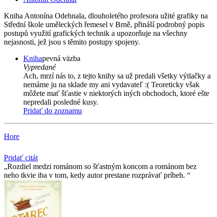
Kniha Antonína Odehnala, dlouholetého profesora užité grafiky na
Střední škole uměleckých řemesel v Brně, přináší podrobný popis
postupů využití grafických technik a upozorňuje na všechny
nejasnosti, jež jsou s těmito postupy spojeny.
Kniha
pevná väzba
Vypredané
Ach, mrzí nás to, z tejto knihy sa už predali všetky výtlačky a
nemáme ju na sklade my ani vydavateľ :( Teoreticky však
môžete mať šťastie v niektorých iných obchodoch, ktoré ešte
nepredali posledné kusy.
Pridať do zoznamu
Hore
Pridať citát
Rozdiel medzi románom so šťastným koncom a románom bez
neho tkvie iba v tom, kedy autor prestane rozprávať príbeh.