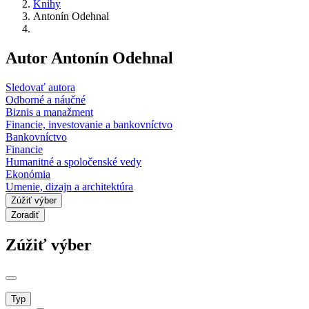
Knihy
Antonín Odehnal
Autor Antonín Odehnal
Sledovať autora
Odborné a náučné
Biznis a manažment
Financie, investovanie a bankovníctvo
Bankovníctvo
Financie
Humanitné a spoločenské vedy
Ekonómia
Umenie, dizajn a architektúra
Zúžiť výber
Zoradiť
Zúžiť výber
Typ