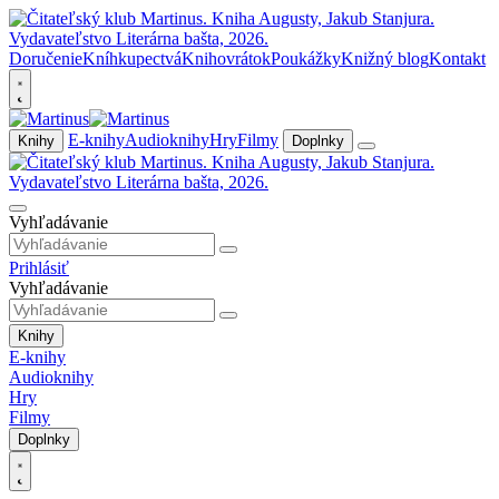
Doručenie
Kníhkupectvá
Knihovrátok
Poukážky
Knižný blog
Kontakt
E-knihy
Audioknihy
Hry
Filmy
Knihy
Doplnky
Vyhľadávanie
Prihlásiť
Vyhľadávanie
Knihy
E-knihy
Audioknihy
Hry
Filmy
Doplnky