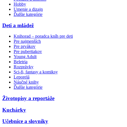
Hobby
Umenie a dizajn
Ďalšie kategórie
Deti a mládež
Knihorad – poradca kníh pre deti
Pre najmenších
Pre prvákov
Pre pubertiakov
Young Adult
Beletria
Rozprávky
Sci-fi, fantasy a komiksy
Leporelá
Náučné knihy
Ďalšie kategórie
Životopisy a reportáže
Kuchárky
Učebnice a slovníky