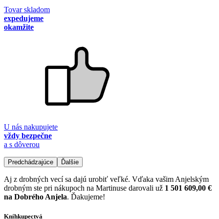
Tovar skladom
expedujeme
okamžite
U nás nakupujete
vždy bezpečne
a s dôverou
Predchádzajúce
Ďalšie
Aj z drobných vecí sa dajú urobiť veľké. Vďaka vašim Anjelským
drobným ste pri nákupoch na Martinuse darovali už
1 501 609,00 €
na Dobrého Anjela
. Ďakujeme!
Kníhkupectvá