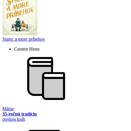
Starec a more príbehov
Carsten Henn
Máme
35-ročnú tradíciu
predaja kníh