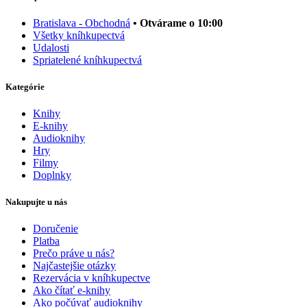
Bratislava - Obchodná
• Otvárame o 10:00
Všetky kníhkupectvá
Udalosti
Spriatelené kníhkupectvá
Kategórie
Knihy
E-knihy
Audioknihy
Hry
Filmy
Doplnky
Nakupujte u nás
Doručenie
Platba
Prečo práve u nás?
Najčastejšie otázky
Rezervácia v kníhkupectve
Ako čítať e-knihy
Ako počúvať audioknihy