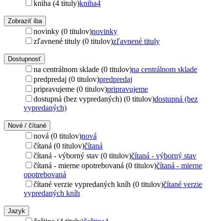
kniha (4 tituly)
kniha
4
Zobraziť iba
novinky (0 titulov)
novinky
zľavnené tituly (0 titulov)
zľavnené tituly
Dostupnosť
na centrálnom sklade (0 titulov)
na centrálnom sklade
predpredaj (0 titulov)
predpredaj
pripravujeme (0 titulov)
pripravujeme
dostupná (bez vypredaných) (0 titulov)
dostupná (bez
vypredaných)
Nové / čítané
nová (0 titulov)
nová
čítaná (0 titulov)
čítaná
čítaná - výborný stav (0 titulov)
čítaná - výborný stav
čítaná - mierne opotrebovaná (0 titulov)
čítaná - mierne
opotrebovaná
čítané verzie vypredaných kníh (0 titulov)
čítané verzie
vypredaných kníh
Jazyk