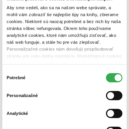
Najlacnejšie
Aby sme vedeli, ako sa na našom webe správate, a
Najvyššia zľava
mohli vám zobraziť tie najlepšie tipy na knihy, zbierame
cookies. Niektoré sú naozaj potrebné a bez nich by naša
stránka vôbec nefungovala. Okrem toho používame
analytické cookies, ktoré nám umožňujú zisťovať, ako
náš web funguje, a stále ho pre vás zlepšovať.
Peníze do kapsy
Personalizačné cookies nám dovoľujú prispôsobovať
CZ
stránku pre vašu lepšiu orientáciu. Marketingové cookies
Antonín Odehnal
nám zas umožňujú zobrazenie relevantnej reklamy.
Jan Havel
Niektoré údaje zdieľame aj s tretími stranami. Veľmi by
Výber
Populárně-naučná publikace přináší ucelený přehled o penězích a
nám pomohlo, keby sme mohli používať všetky tieto
Potrebné
súhlasu
dalších platebních prostředcích, měnové politice a bankovních
cookies. Ďakujeme!
systémech nejen v ČR, ale i v evropských zemích a v USA...
Čítaná
Personalizačné
výborný stav
Túto knihu sme vykúpili cez
Knihovrátok
a je vo
výbornom stave.
Rozdiel medzi touto knihou a novou by ste
Analytické
asi ani nespoznali. Knihu sme označili nálepkou, ktorá môže
na niektorých obaloch zanechať stopy.
5,40 €