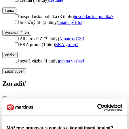
čeština (4 tituly)
čeština
4
Téma
hospodárska politika (3 tituly)
hospodárska politika
3
finančný trh (3 tituly)
finančný trh
3
Vydavateľstvo
Albatros CZ (3 tituly)
Albatros CZ
3
ERA group (1 titul)
ERA group
1
Väzba
pevná väzba (4 tituly)
pevná väzba
4
Zúžiť výber
Zoradiť
Bestsellery
Top hodnotené
Novinky
Najdrahšie
Môžeme pracovať s cookies a kontaktnými údajmi?