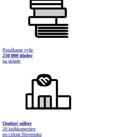
Ponúkame vyše
250 000 titulov
na sklade
Osobný odber
20 kníhkupectiev
po celom Slovensku