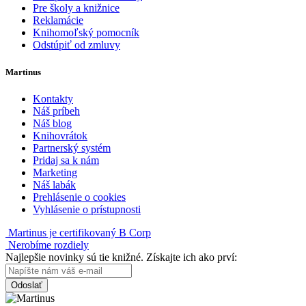
Pre školy a knižnice
Reklamácie
Knihomoľský pomocník
Odstúpiť od zmluvy
Martinus
Kontakty
Náš príbeh
Náš blog
Knihovrátok
Partnerský systém
Pridaj sa k nám
Marketing
Náš labák
Prehlásenie o cookies
Vyhlásenie o prístupnosti
Martinus je certifikovaný B Corp
Nerobíme rozdiely
Najlepšie novinky sú tie knižné. Získajte ich ako prví:
Odoslať