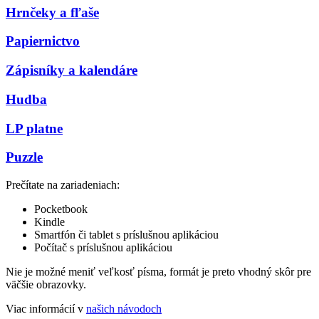
Hrnčeky a fľaše
Papiernictvo
Zápisníky a kalendáre
Hudba
LP platne
Puzzle
Prečítate na zariadeniach:
Pocketbook
Kindle
Smartfón či tablet s príslušnou aplikáciou
Počítač s príslušnou aplikáciou
Nie je možné meniť veľkosť písma, formát je preto vhodný skôr pre
väčšie obrazovky.
Viac informácií v
našich návodoch