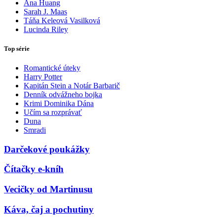
Ana Huang
Sarah J. Maas
Táňa Keleová Vasilková
Lucinda Riley
Top série
Romantické úteky
Harry Potter
Kapitán Stein a Notár Barbarič
Denník odvážneho bojka
Krimi Dominika Dána
Učím sa rozprávať
Duna
Smradi
Darčekové poukážky
Čítačky e-kníh
Vecičky od Martinusu
Káva, čaj a pochutiny