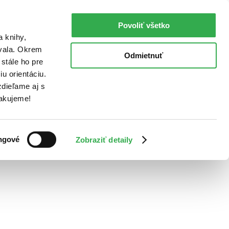
Povoliť všetko
a knihy,
ovala. Okrem
Odmietnuť
stále ho pre
u orientáciu.
dieľame aj s
Ďakujeme!
ngové
Zobraziť detaily