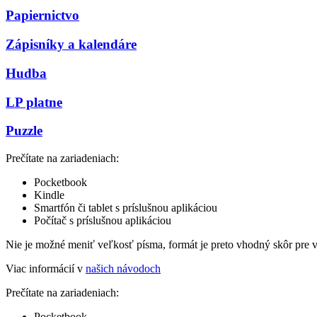
Papiernictvo
Zápisníky a kalendáre
Hudba
LP platne
Puzzle
Prečítate na zariadeniach:
Pocketbook
Kindle
Smartfón či tablet s príslušnou aplikáciou
Počítač s príslušnou aplikáciou
Nie je možné meniť veľkosť písma, formát je preto vhodný skôr pre 
Viac informácií v
našich návodoch
Prečítate na zariadeniach:
Pocketbook