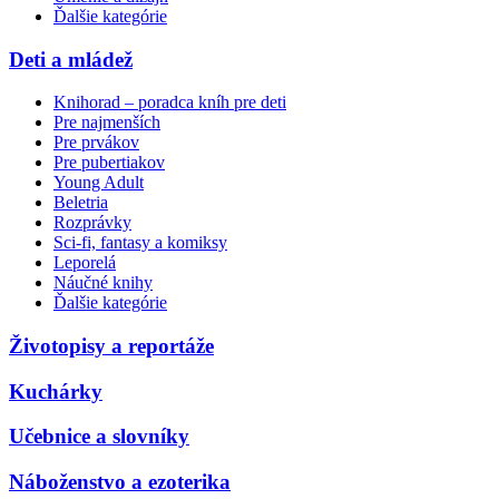
Ďalšie kategórie
Deti a mládež
Knihorad – poradca kníh pre deti
Pre najmenších
Pre prvákov
Pre pubertiakov
Young Adult
Beletria
Rozprávky
Sci-fi, fantasy a komiksy
Leporelá
Náučné knihy
Ďalšie kategórie
Životopisy a reportáže
Kuchárky
Učebnice a slovníky
Náboženstvo a ezoterika