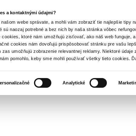
es a kontaktnými údajmi?
našom webe správate, a mohli vám zobraziť tie najlepšie tipy n
é sú naozaj potrebné a bez nich by naša stránka vôbec nefung
 cookies, ktoré nám umožňujú zisťovať, ako náš web funguje, a 
ačné cookies nám dovoľujú prispôsobovať stránku pre vašu lepši
zas umožňujú zobrazenie relevantnej reklamy. Niektoré údaje z
y nám pomohlo, keby sme mohli používať všetky tieto cookies. 
ersonalizačné
Analytické
Marketi