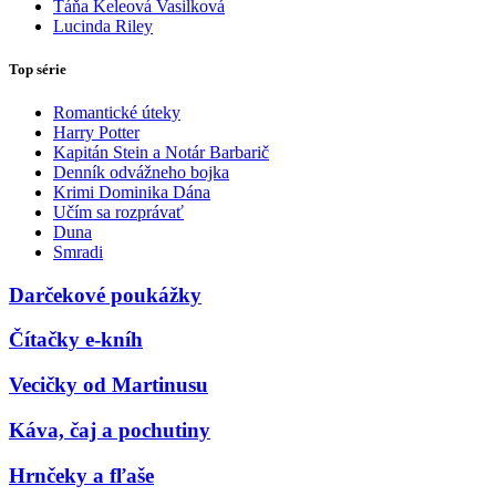
Táňa Keleová Vasilková
Lucinda Riley
Top série
Romantické úteky
Harry Potter
Kapitán Stein a Notár Barbarič
Denník odvážneho bojka
Krimi Dominika Dána
Učím sa rozprávať
Duna
Smradi
Darčekové poukážky
Čítačky e-kníh
Vecičky od Martinusu
Káva, čaj a pochutiny
Hrnčeky a fľaše