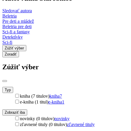
Sledovať autora
Beletria
Pre deti a mládež
Beletria pre deti
Sci-fi a fantasy
Detektívky
Sci-fi
Zúžiť výber
Zoradiť
Zúžiť výber
Typ
kniha (7 titulov)
kniha
7
e-kniha (1 titul)
e-kniha
1
Zobraziť iba
novinky (0 titulov)
novinky
zľavnené tituly (0 titulov)
zľavnené tituly