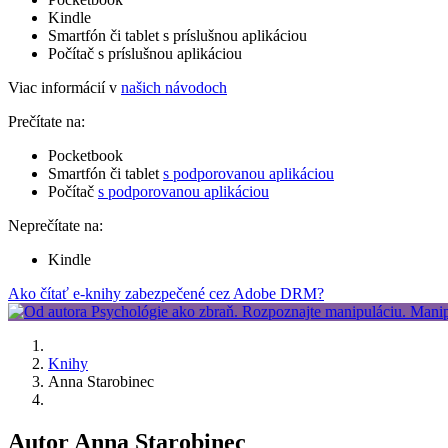
Kindle
Smartfón či tablet s príslušnou aplikáciou
Počítač s príslušnou aplikáciou
Viac informácií v
našich návodoch
Prečítate na:
Pocketbook
Smartfón či tablet
s podporovanou aplikáciou
Počítač
s podporovanou aplikáciou
Neprečítate na:
Kindle
Ako čítať e-knihy zabezpečené cez Adobe DRM?
Knihy
Anna Starobinec
Autor Anna Starobinec