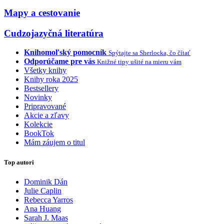
Mapy a cestovanie
Cudzojazyčná literatúra
Knihomoľský pomocník
Spýtajte sa Sherlocka, čo čítať
Odporúčame pre vás
Knižné tipy ušité na mieru vám
Všetky knihy
Knihy roka 2025
Bestsellery
Novinky
Pripravované
Akcie a zľavy
Kolekcie
BookTok
Mám záujem o titul
Top autori
Dominik Dán
Julie Caplin
Rebecca Yarros
Ana Huang
Sarah J. Maas