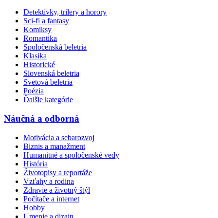
Detektívky, trilery a horory
Sci-fi a fantasy
Komiksy
Romantika
Spoločenská beletria
Klasika
Historické
Slovenská beletria
Svetová beletria
Poézia
Ďalšie kategórie
Náučná a odborná
Motivácia a sebarozvoj
Biznis a manažment
Humanitné a spoločenské vedy
História
Životopisy a reportáže
Vzťahy a rodina
Zdravie a životný štýl
Počítače a internet
Hobby
Umenie a dizajn