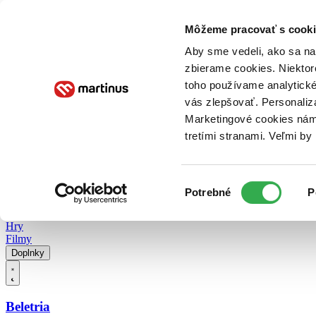
Doručenie
Kníhkupectvá
Knihovrátok
Poukážky
Knižný blog
Kontakt
Môžeme pracovať s cooki
Aby sme vedeli, ako sa na 
zbierame cookies. Niektor
E-knihy
Audioknihy
Hry
Filmy
Knihy
Doplnky
toho používame analytické
vás zlepšovať. Personaliz
Vyhľadávanie
Marketingové cookies nám 
tretími stranami. Veľmi b
Prihlásiť
Vyhľadávanie
Výber
Knihy
Potrebné
P
súhlasu
E-knihy
Audioknihy
Hry
Filmy
Doplnky
Beletria