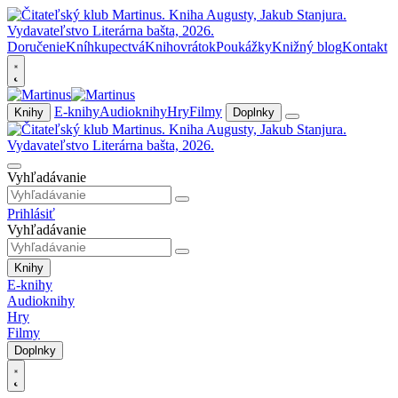
Doručenie
Kníhkupectvá
Knihovrátok
Poukážky
Knižný blog
Kontakt
E-knihy
Audioknihy
Hry
Filmy
Knihy
Doplnky
Vyhľadávanie
Prihlásiť
Vyhľadávanie
Knihy
E-knihy
Audioknihy
Hry
Filmy
Doplnky