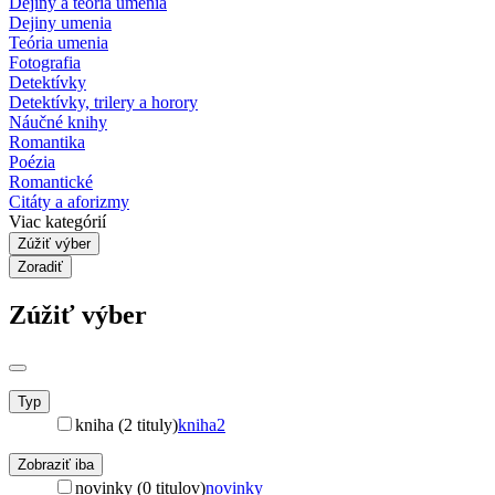
Dejiny a teória umenia
Dejiny umenia
Teória umenia
Fotografia
Detektívky
Detektívky, trilery a horory
Náučné knihy
Romantika
Poézia
Romantické
Citáty a aforizmy
Viac kategórií
Zúžiť výber
Zoradiť
Zúžiť výber
Typ
kniha (2 tituly)
kniha
2
Zobraziť iba
novinky (0 titulov)
novinky