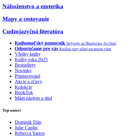
Náboženstvo a ezoterika
Mapy a cestovanie
Cudzojazyčná literatúra
Knihomoľský pomocník
Spýtajte sa Sherlocka, čo čítať
Odporúčame pre vás
Knižné tipy ušité na mieru vám
Všetky knihy
Knihy roka 2025
Bestsellery
Novinky
Pripravované
Akcie a zľavy
Kolekcie
BookTok
Mám záujem o titul
Top autori
Dominik Dán
Julie Caplin
Rebecca Yarros