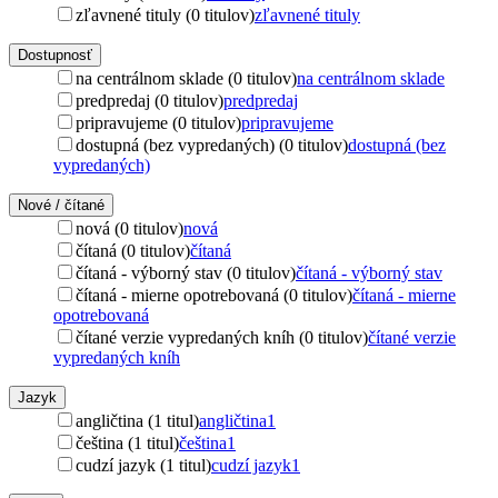
zľavnené tituly (0 titulov)
zľavnené tituly
Dostupnosť
na centrálnom sklade (0 titulov)
na centrálnom sklade
predpredaj (0 titulov)
predpredaj
pripravujeme (0 titulov)
pripravujeme
dostupná (bez vypredaných) (0 titulov)
dostupná (bez
vypredaných)
Nové / čítané
nová (0 titulov)
nová
čítaná (0 titulov)
čítaná
čítaná - výborný stav (0 titulov)
čítaná - výborný stav
čítaná - mierne opotrebovaná (0 titulov)
čítaná - mierne
opotrebovaná
čítané verzie vypredaných kníh (0 titulov)
čítané verzie
vypredaných kníh
Jazyk
angličtina (1 titul)
angličtina
1
čeština (1 titul)
čeština
1
cudzí jazyk (1 titul)
cudzí jazyk
1