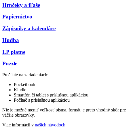
Hrnčeky a fľaše
Papiernictvo
Zápisníky a kalendáre
Hudba
LP platne
Puzzle
Prečítate na zariadeniach:
Pocketbook
Kindle
Smartfón či tablet s príslušnou aplikáciou
Počítač s príslušnou aplikáciou
Nie je možné meniť veľkosť písma, formát je preto vhodný skôr pre
väčšie obrazovky.
Viac informácií v
našich návodoch