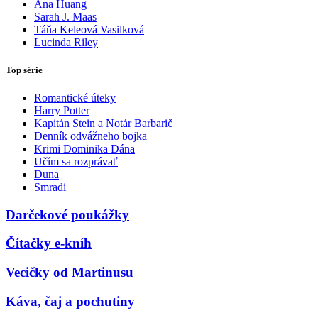
Ana Huang
Sarah J. Maas
Táňa Keleová Vasilková
Lucinda Riley
Top série
Romantické úteky
Harry Potter
Kapitán Stein a Notár Barbarič
Denník odvážneho bojka
Krimi Dominika Dána
Učím sa rozprávať
Duna
Smradi
Darčekové poukážky
Čítačky e-kníh
Vecičky od Martinusu
Káva, čaj a pochutiny