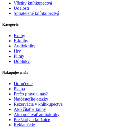
Všetky kníhkupectvá
Udalosti
Spriatelené kníhkupectvá
Kategórie
Knihy
E-knihy
Audioknihy
Hry
Filmy
Doplnky
Nakupujte u nás
Doručenie
Platba
Prečo práve u nás?
Najčastejšie otázky
Rezervácia v kníhkupectve
Ako čítať e-knihy
Ako počúvať audioknihy
Pre školy a knižnice
Reklamácie