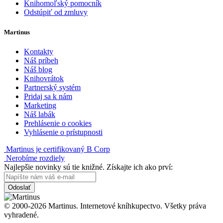
Knihomoľský pomocník
Odstúpiť od zmluvy
Martinus
Kontakty
Náš príbeh
Náš blog
Knihovrátok
Partnerský systém
Pridaj sa k nám
Marketing
Náš labák
Prehlásenie o cookies
Vyhlásenie o prístupnosti
Martinus je certifikovaný B Corp
Nerobíme rozdiely
Najlepšie novinky sú tie knižné. Získajte ich ako prví:
Odoslať
© 2000-2026 Martinus. Internetové kníhkupectvo. Všetky práva
vyhradené.