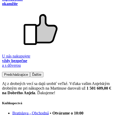
okamžite
U nás nakupujete
vždy bezpečne
a s dôverou
Predchádzajúce
Ďalšie
Aj z drobných vecí sa dajú urobiť veľké. Vďaka vašim Anjelským
drobným ste pri nákupoch na Martinuse darovali už
1 501 609,00 €
na Dobrého Anjela
. Ďakujeme!
Kníhkupectvá
Bratislava - Obchodná
• Otvárame o 10:00