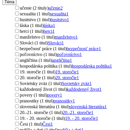
Téma
učenie (2 tituly)
učenie
2
sexualita (1 titul)
sexualita
1
husitstvo (1 titul)
husitstvo
1
láska (1 titul)
láska
1
herci (1 titul)
herci
1
manželstvo (1 titul)
manželstvo
1
Slováci (1 titul)
Slováci
1
bezpečnosť práce (1 titul)
bezpečnosť práce
1
poľovníctvo (1 titul)
poľovníctvo
1
angličtina (1 titul)
angličtina
1
hospodárska politika (1 titul)
hospodárska politika
1
19. storočie (1 titul)
19. storočie
1
20. storočie (1 titul)
20. storočie
1
Sovietsky zväz (1 titul)
Sovietsky zväz
1
každodenný život (1 titul)
každodenný život
1
povery (1 titul)
povery
1
pranostiky (1 titul)
pranostiky
1
slovenská literatúra (1 titul)
slovenská literatúra
1
20.-21. storočie (1 titul)
20.-21. storočie
1
19. - 20. storočie (1 titul)
19. - 20. storočie
1
Česi (1 titul)
Česi
1
rodičia a deti (1 titul)
rodičia a deti
1