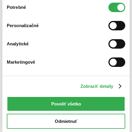
Výber
nám pomohlo, keby sme mohli používať všetky tieto
Potrebné
súhlasu
cookies. Ďakujeme!
Bestsellery
Personalizačné
Top hodnotené
Novinky
Najdrahšie
Analytické
Najlacnejšie
Najvyššia zľava
Marketingové
Zobraziť detaily
Povoliť všetko
Odmietnuť