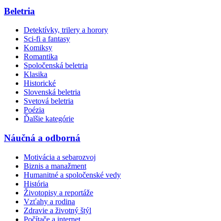
Beletria
Detektívky, trilery a horory
Sci-fi a fantasy
Komiksy
Romantika
Spoločenská beletria
Klasika
Historické
Slovenská beletria
Svetová beletria
Poézia
Ďalšie kategórie
Náučná a odborná
Motivácia a sebarozvoj
Biznis a manažment
Humanitné a spoločenské vedy
História
Životopisy a reportáže
Vzťahy a rodina
Zdravie a životný štýl
Počítače a internet