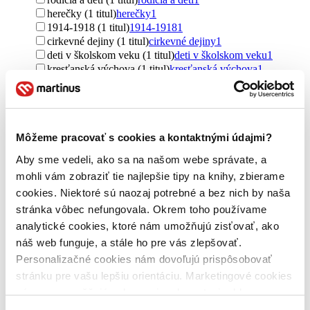
herečky (1 titul)
herečky
1
1914-1918 (1 titul)
1914-1918
1
cirkevné dejiny (1 titul)
cirkevné dejiny
1
deti v školskom veku (1 titul)
deti v školskom veku
1
kresťanská výchova (1 titul)
kresťanská výchova
1
českí básnici (1 titul)
českí básnici
1
14. - 15. storočie (1 titul)
14. - 15. storočie
1
zahraničný odboj (1 titul)
zahraničný odboj
1
Ďalšie možnosti
Môžeme pracovať s cookies a kontaktnými údajmi?
Pre koho
Aby sme vedeli, ako sa na našom webe správate, a
pre žiakov (2 tituly)
pre žiakov
2
mohli vám zobraziť tie najlepšie tipy na knihy, zbierame
Vydavateľstvo
cookies. Niektoré sú naozaj potrebné a bez nich by naša
Pearson (2 tituly)
Pearson
2
stránka vôbec nefungovala. Okrem toho používame
analytické cookies, ktoré nám umožňujú zisťovať, ako
Väzba
náš web funguje, a stále ho pre vás zlepšovať.
brožovaná väzba (2 tituly)
brožovaná väzba
2
Personalizačné cookies nám dovoľujú prispôsobovať
Zúžiť výber
stránku pre vašu lepšiu orientáciu. Marketingové cookies
nám zas umožňujú zobrazenie relevantnej reklamy.
Zoradiť
Niektoré údaje zdieľame aj s tretími stranami. Veľmi by