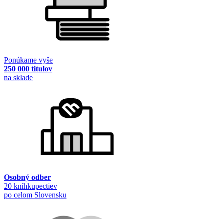
Ponúkame vyše
250 000 titulov
na sklade
Osobný odber
20 kníhkupectiev
po celom Slovensku