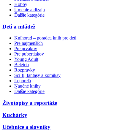
Hobby
Umenie a dizajn
Ďalšie kategórie
Deti a mládež
Knihorad – poradca kníh pre deti
Pre najmenších
Pre prvákov
Pre pubertiakov
Young Adult
Beletria
Rozprávky
Sci-fi, fantasy a komiksy
Leporelá
Náučné knihy
Ďalšie kategórie
Životopisy a reportáže
Kuchárky
Učebnice a slovníky