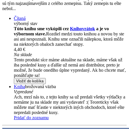
sú tým najzaujímavejším z celého zemepisu. Taký zemepis tu ešte
nebol...
Čítaná
výborný stav
Túto knihu sme vykúpili cez
Knihovrátok
a je vo
výbornom stave.
Rozdiel medzi touto knihou a novou by ste
asi ani nespoznali. Knihu sme označili nálepkou, ktorá môže
na niektorých obaloch zanechať stopy.
4,40 €
Na sklade
Tento produkt síce máme aktuálne na sklade, máme však už
iba posledné kusy a ďalšie už nemá ani distribútor, preto je
možné, že bude onedlho úplne vypredaný. Ak ho chcete mať,
ponáhľajte sa!
Vložiť do košíka
Kniha
brožovaná väzba
Vypredané
Ach, mrzí nás to, z tejto knihy sa už predali všetky výtlačky a
nemáme ju na sklade my ani vydavateľ :( Teoreticky však
môžete mať šťastie v niektorých iných obchodoch, ktoré ešte
nepredali posledné kusy.
Pridať do zoznamu