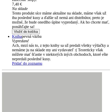
7,40 €
Na sklade
Tento produkt síce máme aktuálne na sklade, máme však už
iba posledné kusy a ďalšie už nemá ani distribútor, preto je
možné, že bude onedlho úplne vypredaný. Ak ho chcete mať,
ponáhľajte sa!
Vložiť do košíka
Kniha
pevná väzba
Vypredané
Ach, mrzí nás to, z tejto knihy sa už predali všetky výtlačky a
nemáme ju na sklade my ani vydavateľ :( Teoreticky však
môžete mať šťastie v niektorých iných obchodoch, ktoré ešte
nepredali posledné kusy.
Pridať do zoznamu