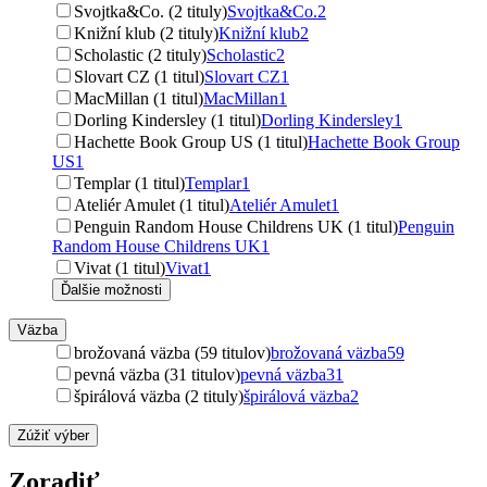
Svojtka&Co. (2 tituly)
Svojtka&Co.
2
Knižní klub (2 tituly)
Knižní klub
2
Scholastic (2 tituly)
Scholastic
2
Slovart CZ (1 titul)
Slovart CZ
1
MacMillan (1 titul)
MacMillan
1
Dorling Kindersley (1 titul)
Dorling Kindersley
1
Hachette Book Group US (1 titul)
Hachette Book Group
US
1
Templar (1 titul)
Templar
1
Ateliér Amulet (1 titul)
Ateliér Amulet
1
Penguin Random House Childrens UK (1 titul)
Penguin
Random House Childrens UK
1
Vivat (1 titul)
Vivat
1
Ďalšie možnosti
Väzba
brožovaná väzba (59 titulov)
brožovaná väzba
59
pevná väzba (31 titulov)
pevná väzba
31
špirálová väzba (2 tituly)
špirálová väzba
2
Zúžiť výber
Zoradiť