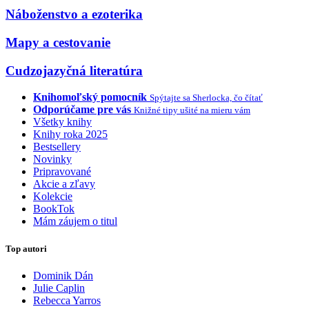
Náboženstvo a ezoterika
Mapy a cestovanie
Cudzojazyčná literatúra
Knihomoľský pomocník
Spýtajte sa Sherlocka, čo čítať
Odporúčame pre vás
Knižné tipy ušité na mieru vám
Všetky knihy
Knihy roka 2025
Bestsellery
Novinky
Pripravované
Akcie a zľavy
Kolekcie
BookTok
Mám záujem o titul
Top autori
Dominik Dán
Julie Caplin
Rebecca Yarros