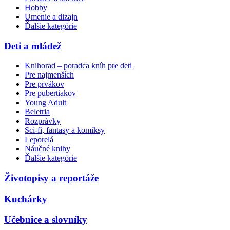
Hobby
Umenie a dizajn
Ďalšie kategórie
Deti a mládež
Knihorad – poradca kníh pre deti
Pre najmenších
Pre prvákov
Pre pubertiakov
Young Adult
Beletria
Rozprávky
Sci-fi, fantasy a komiksy
Leporelá
Náučné knihy
Ďalšie kategórie
Životopisy a reportáže
Kuchárky
Učebnice a slovníky