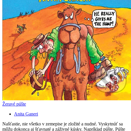
Žeravé púšte
Anita Ganeri
Našťastie, nie všetko v zemepise je zložité a nudné. Vyskytnúť sa
môžu dokonca aj šťavnaté a záživné kúsky. Napríklad púšte. Púšte