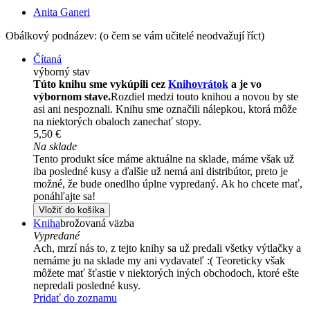
Anita Ganeri
Obálkový podnázev: (o čem se vám učitelé neodvažují říct)
Čítaná
výborný stav
Túto knihu sme vykúpili cez
Knihovrátok
a je vo
výbornom stave.
Rozdiel medzi touto knihou a novou by ste
asi ani nespoznali. Knihu sme označili nálepkou, ktorá môže
na niektorých obaloch zanechať stopy.
5,50 €
Na sklade
Tento produkt síce máme aktuálne na sklade, máme však už
iba posledné kusy a ďalšie už nemá ani distribútor, preto je
možné, že bude onedlho úplne vypredaný. Ak ho chcete mať,
ponáhľajte sa!
Vložiť do košíka
Kniha
brožovaná väzba
Vypredané
Ach, mrzí nás to, z tejto knihy sa už predali všetky výtlačky a
nemáme ju na sklade my ani vydavateľ :( Teoreticky však
môžete mať šťastie v niektorých iných obchodoch, ktoré ešte
nepredali posledné kusy.
Pridať do zoznamu