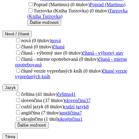
Poprad (Martinus) (0 titulov)
Poprad (Martinus)
Turzovka (Kniha Turzovka) (0 titulov)
Turzovka
(Kniha Turzovka)
Ďalšie možnosti
Nové / čítané
nová (0 titulov)
nová
čítaná (0 titulov)
čítaná
čítaná - výborný stav (0 titulov)
čítaná - výborný stav
čítaná - mierne opotrebovaná (0 titulov)
čítaná - mierne
opotrebovaná
čítané verzie vypredaných kníh (0 titulov)
čítané verzie
vypredaných kníh
Jazyk
čeština (41 titulov)
čeština
41
slovenčina (37 titulov)
slovenčina
37
cudzí jazyk (8 titulov)
cudzí jazyk
8
angličtina (7 titulov)
angličtina
7
ukrajinčina (1 titul)
ukrajinčina
1
Ďalšie možnosti
Téma