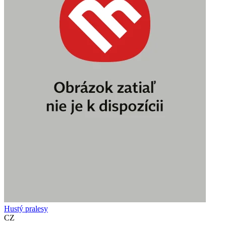
Hustý pralesy
CZ