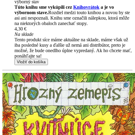
výborný stav
Túto knihu sme vykúpili cez
Knihovrátok
a je vo
výbornom stave.
Rozdiel medzi touto knihou a novou by ste
asi ani nespoznali. Knihu sme označili nálepkou, ktorá môže
na niektorých obaloch zanechať stopy.
4,30 €
Na sklade
Tento produkt síce máme aktuálne na sklade, máme však už
iba posledné kusy a ďalšie už nemá ani distribútor, preto je
možné, že bude onedlho úplne vypredaný. Ak ho chcete mať,
ponáhľajte sa!
Vložiť do košíka