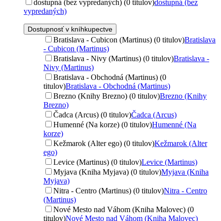
dostupná (bez vypredaných) (0 titulov)
dostupná (bez
vypredaných)
Dostupnosť v kníhkupectve
Bratislava - Cubicon (Martinus) (0 titulov)
Bratislava
- Cubicon (Martinus)
Bratislava - Nivy (Martinus) (0 titulov)
Bratislava -
Nivy (Martinus)
Bratislava - Obchodná (Martinus) (0
titulov)
Bratislava - Obchodná (Martinus)
Brezno (Knihy Brezno) (0 titulov)
Brezno (Knihy
Brezno)
Čadca (Arcus) (0 titulov)
Čadca (Arcus)
Humenné (Na korze) (0 titulov)
Humenné (Na
korze)
Kežmarok (Alter ego) (0 titulov)
Kežmarok (Alter
ego)
Levice (Martinus) (0 titulov)
Levice (Martinus)
Myjava (Kniha Myjava) (0 titulov)
Myjava (Kniha
Myjava)
Nitra - Centro (Martinus) (0 titulov)
Nitra - Centro
(Martinus)
Nové Mesto nad Váhom (Kniha Malovec) (0
titulov)
Nové Mesto nad Váhom (Kniha Malovec)