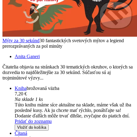
Mýty za 30 sekúnd
30 fantastických svetových mýtov a legiend
prerozprávaných za pol minúty
Anita Ganeri
Čitatelia objavia na stránkach 30 tematických okruhov, o ktorých sa
dozvedia to najdôležitejšie za 30 sekúnd. Súčasťou sú aj
trojminútové výzvy...
Kniha
brožovaná väzba
7,20 €
Na sklade 1 ks
Túto knihu máme síce aktuálne na sklade, máme však už iba
posledné kusy. Ak ju chcete mať rýchlo, ponáhľajte sa!
Dodanie ďalších môže trvať dlhšie, zvyčajne do piatich dní.
Pridať do zoznamu
Vložiť do košíka
Čítaná