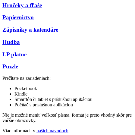
Hrnčeky a fľaše
Papiernictvo
Zápisníky a kalendáre
Hudba
LP platne
Puzzle
Prečítate na zariadeniach:
Pocketbook
Kindle
Smartfón či tablet s príslušnou aplikáciou
Počítač s príslušnou aplikáciou
Nie je možné meniť veľkosť písma, formát je preto vhodný skôr pre
väčšie obrazovky.
Viac informácií v
našich návodoch