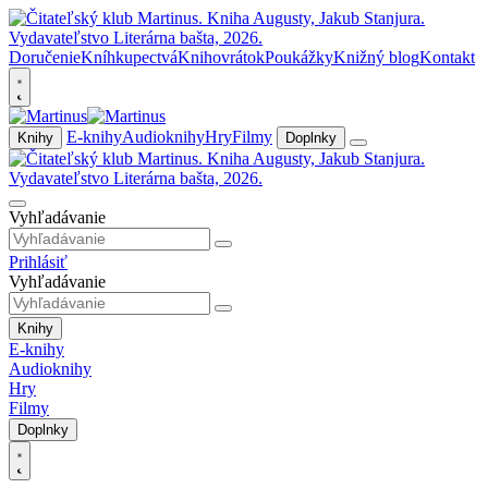
Doručenie
Kníhkupectvá
Knihovrátok
Poukážky
Knižný blog
Kontakt
E-knihy
Audioknihy
Hry
Filmy
Knihy
Doplnky
Vyhľadávanie
Prihlásiť
Vyhľadávanie
Knihy
E-knihy
Audioknihy
Hry
Filmy
Doplnky