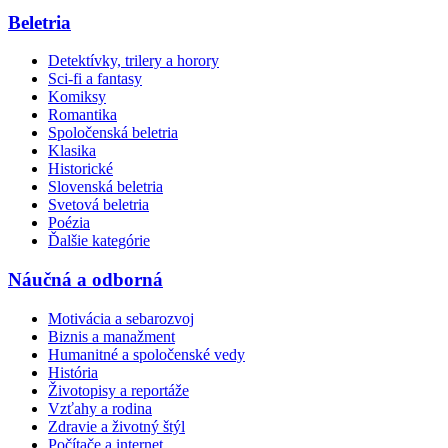
Beletria
Detektívky, trilery a horory
Sci-fi a fantasy
Komiksy
Romantika
Spoločenská beletria
Klasika
Historické
Slovenská beletria
Svetová beletria
Poézia
Ďalšie kategórie
Náučná a odborná
Motivácia a sebarozvoj
Biznis a manažment
Humanitné a spoločenské vedy
História
Životopisy a reportáže
Vzťahy a rodina
Zdravie a životný štýl
Počítače a internet