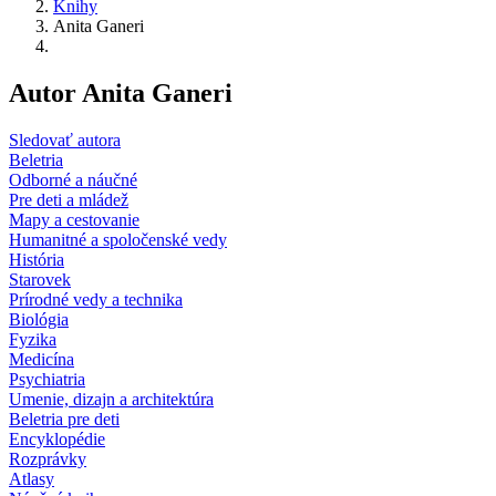
Knihy
Anita Ganeri
Autor Anita Ganeri
Sledovať autora
Beletria
Odborné a náučné
Pre deti a mládež
Mapy a cestovanie
Humanitné a spoločenské vedy
História
Starovek
Prírodné vedy a technika
Biológia
Fyzika
Medicína
Psychiatria
Umenie, dizajn a architektúra
Beletria pre deti
Encyklopédie
Rozprávky
Atlasy