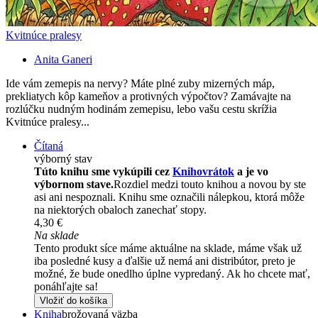
Kvitnúce pralesy
Anita Ganeri
Ide vám zemepis na nervy? Máte plné zuby mizerných máp,
prekliatych kôp kameňov a protivných výpočtov? Zamávajte na
rozlúčku nudným hodinám zemepisu, lebo vašu cestu skrížia
Kvitnúce pralesy...
Čítaná
výborný stav
Túto knihu sme vykúpili cez
Knihovrátok
a je vo
výbornom stave.
Rozdiel medzi touto knihou a novou by ste
asi ani nespoznali. Knihu sme označili nálepkou, ktorá môže
na niektorých obaloch zanechať stopy.
4,30 €
Na sklade
Tento produkt síce máme aktuálne na sklade, máme však už
iba posledné kusy a ďalšie už nemá ani distribútor, preto je
možné, že bude onedlho úplne vypredaný. Ak ho chcete mať,
ponáhľajte sa!
Vložiť do košíka
Kniha
brožovaná väzba