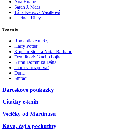
Ana Huang
Sarah J. Maas
Táňa Keleová Vasilková
Lucinda Riley
Top série
Romantické úteky
Harry Potter
Kapitán Stein a Notár Barbarič
Denník odvážneho bojka
Krimi Dominika Dána
Učím sa rozprávať
Duna
Smradi
Darčekové poukážky
Čítačky e-kníh
Vecičky od Martinusu
Káva, čaj a pochutiny