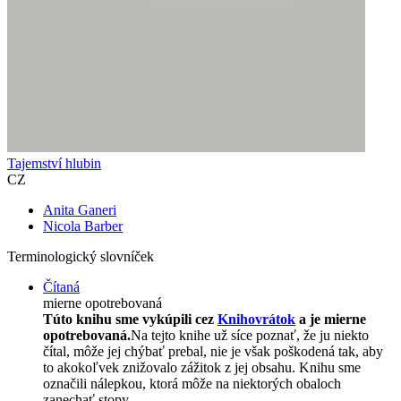
Tajemství hlubin
CZ
Anita Ganeri
Nicola Barber
Terminologický slovníček
Čítaná
mierne opotrebovaná
Túto knihu sme vykúpili cez
Knihovrátok
a je mierne
opotrebovaná.
Na tejto knihe už síce poznať, že ju niekto
čítal, môže jej chýbať prebal, nie je však poškodená tak, aby
to akokoľvek znižovalo zážitok z jej obsahu. Knihu sme
označili nálepkou, ktorá môže na niektorých obaloch
zanechať stopy.