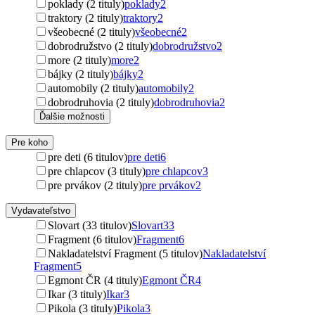
poklady (2 tituly)
poklady
2
traktory (2 tituly)
traktory
2
všeobecné (2 tituly)
všeobecné
2
dobrodružstvo (2 tituly)
dobrodružstvo
2
more (2 tituly)
more
2
bájky (2 tituly)
bájky
2
automobily (2 tituly)
automobily
2
dobrodruhovia (2 tituly)
dobrodruhovia
2
Ďalšie možnosti
Pre koho
pre deti (6 titulov)
pre deti
6
pre chlapcov (3 tituly)
pre chlapcov
3
pre prvákov (2 tituly)
pre prvákov
2
Vydavateľstvo
Slovart (33 titulov)
Slovart
33
Fragment (6 titulov)
Fragment
6
Nakladatelství Fragment (5 titulov)
Nakladatelství
Fragment
5
Egmont ČR (4 tituly)
Egmont ČR
4
Ikar (3 tituly)
Ikar
3
Pikola (3 tituly)
Pikola
3