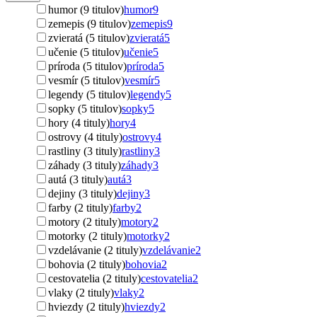
humor (9 titulov)
humor
9
zemepis (9 titulov)
zemepis
9
zvieratá (5 titulov)
zvieratá
5
učenie (5 titulov)
učenie
5
príroda (5 titulov)
príroda
5
vesmír (5 titulov)
vesmír
5
legendy (5 titulov)
legendy
5
sopky (5 titulov)
sopky
5
hory (4 tituly)
hory
4
ostrovy (4 tituly)
ostrovy
4
rastliny (3 tituly)
rastliny
3
záhady (3 tituly)
záhady
3
autá (3 tituly)
autá
3
dejiny (3 tituly)
dejiny
3
farby (2 tituly)
farby
2
motory (2 tituly)
motory
2
motorky (2 tituly)
motorky
2
vzdelávanie (2 tituly)
vzdelávanie
2
bohovia (2 tituly)
bohovia
2
cestovatelia (2 tituly)
cestovatelia
2
vlaky (2 tituly)
vlaky
2
hviezdy (2 tituly)
hviezdy
2