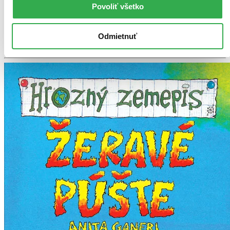
Povoliť všetko
Ach, mrzí nás to, z tejto knihy sa už predali všetky výtlačky a
nemáme ju na sklade my ani vydavateľ :( Teoreticky však
môžete mať šťastie v niektorých iných obchodoch, ktoré ešte
nepredali posledné kusy.
Odmietnuť
Pridať do zoznamu