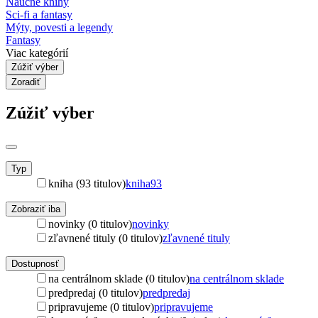
Náučné knihy
Sci-fi a fantasy
Mýty, povesti a legendy
Fantasy
Viac kategórií
Zúžiť výber
Zoradiť
Zúžiť výber
Typ
kniha (93 titulov)
kniha
93
Zobraziť iba
novinky (0 titulov)
novinky
zľavnené tituly (0 titulov)
zľavnené tituly
Dostupnosť
na centrálnom sklade (0 titulov)
na centrálnom sklade
predpredaj (0 titulov)
predpredaj
pripravujeme (0 titulov)
pripravujeme