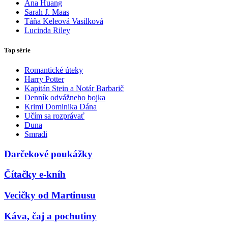
Ana Huang
Sarah J. Maas
Táňa Keleová Vasilková
Lucinda Riley
Top série
Romantické úteky
Harry Potter
Kapitán Stein a Notár Barbarič
Denník odvážneho bojka
Krimi Dominika Dána
Učím sa rozprávať
Duna
Smradi
Darčekové poukážky
Čítačky e-kníh
Vecičky od Martinusu
Káva, čaj a pochutiny