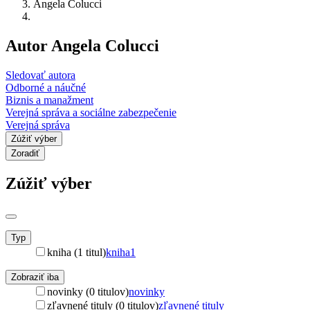
Angela Colucci
Autor Angela Colucci
Sledovať autora
Odborné a náučné
Biznis a manažment
Verejná správa a sociálne zabezpečenie
Verejná správa
Zúžiť výber
Zoradiť
Zúžiť výber
Typ
kniha (1 titul)
kniha
1
Zobraziť iba
novinky (0 titulov)
novinky
zľavnené tituly (0 titulov)
zľavnené tituly