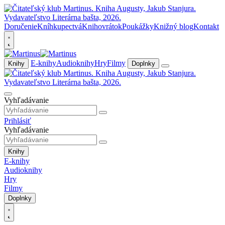
Doručenie
Kníhkupectvá
Knihovrátok
Poukážky
Knižný blog
Kontakt
E-knihy
Audioknihy
Hry
Filmy
Knihy
Doplnky
Vyhľadávanie
Prihlásiť
Vyhľadávanie
Knihy
E-knihy
Audioknihy
Hry
Filmy
Doplnky