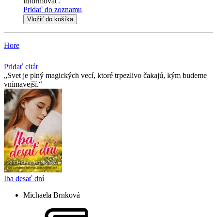
informovať.
Pridať do zoznamu
Vložiť do košíka
Hore
Pridať citát
Svet je plný magických vecí, ktoré trpezlivo čakajú, kým budeme
vnímavejší.
Iba desať dní
Michaela Brnková