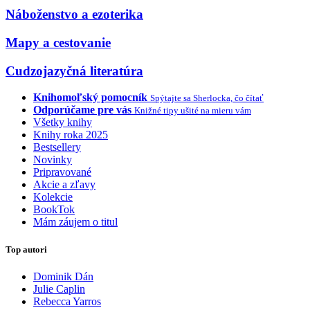
Náboženstvo a ezoterika
Mapy a cestovanie
Cudzojazyčná literatúra
Knihomoľský pomocník
Spýtajte sa Sherlocka, čo čítať
Odporúčame pre vás
Knižné tipy ušité na mieru vám
Všetky knihy
Knihy roka 2025
Bestsellery
Novinky
Pripravované
Akcie a zľavy
Kolekcie
BookTok
Mám záujem o titul
Top autori
Dominik Dán
Julie Caplin
Rebecca Yarros