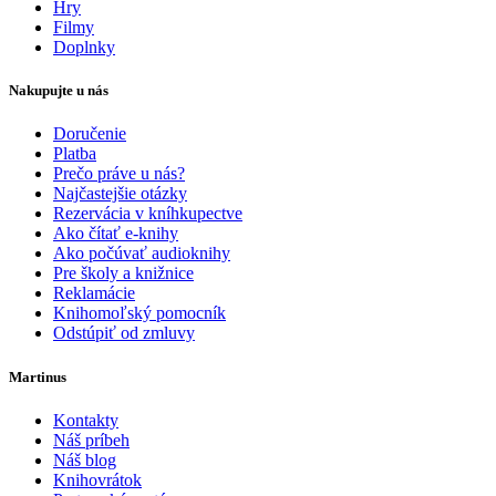
Hry
Filmy
Doplnky
Nakupujte u nás
Doručenie
Platba
Prečo práve u nás?
Najčastejšie otázky
Rezervácia v kníhkupectve
Ako čítať e-knihy
Ako počúvať audioknihy
Pre školy a knižnice
Reklamácie
Knihomoľský pomocník
Odstúpiť od zmluvy
Martinus
Kontakty
Náš príbeh
Náš blog
Knihovrátok