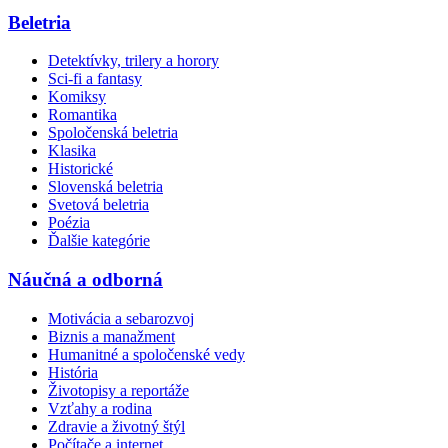
Beletria
Detektívky, trilery a horory
Sci-fi a fantasy
Komiksy
Romantika
Spoločenská beletria
Klasika
Historické
Slovenská beletria
Svetová beletria
Poézia
Ďalšie kategórie
Náučná a odborná
Motivácia a sebarozvoj
Biznis a manažment
Humanitné a spoločenské vedy
História
Životopisy a reportáže
Vzťahy a rodina
Zdravie a životný štýl
Počítače a internet