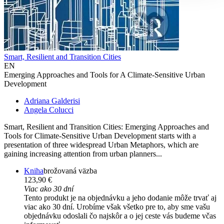
Smart, Resilient and Transition Cities
EN
Emerging Approaches and Tools for A Climate-Sensitive Urban
Development
Adriana Galderisi
Angela Colucci
Smart, Resilient and Transition Cities: Emerging Approaches and
Tools for Climate-Sensitive Urban Development starts with a
presentation of three widespread Urban Metaphors, which are
gaining increasing attention from urban planners...
Kniha
brožovaná väzba
123,90 €
Viac ako 30 dní
Tento produkt je na objednávku a jeho dodanie môže trvať aj
viac ako 30 dní. Urobíme však všetko pre to, aby sme vašu
objednávku odoslali čo najskôr a o jej ceste vás budeme včas