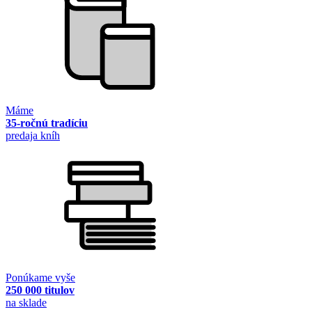
Máme
35-ročnú tradíciu
predaja kníh
Ponúkame vyše
250 000 titulov
na sklade