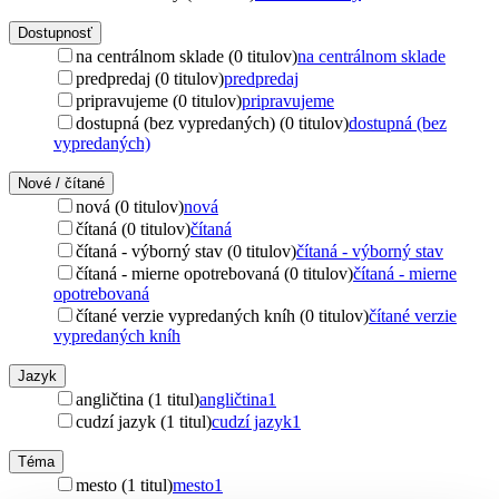
Dostupnosť
na centrálnom sklade (0 titulov)
na centrálnom sklade
predpredaj (0 titulov)
predpredaj
pripravujeme (0 titulov)
pripravujeme
dostupná (bez vypredaných) (0 titulov)
dostupná (bez
vypredaných)
Nové / čítané
nová (0 titulov)
nová
čítaná (0 titulov)
čítaná
čítaná - výborný stav (0 titulov)
čítaná - výborný stav
čítaná - mierne opotrebovaná (0 titulov)
čítaná - mierne
opotrebovaná
čítané verzie vypredaných kníh (0 titulov)
čítané verzie
vypredaných kníh
Jazyk
angličtina (1 titul)
angličtina
1
cudzí jazyk (1 titul)
cudzí jazyk
1
Téma
mesto (1 titul)
mesto
1