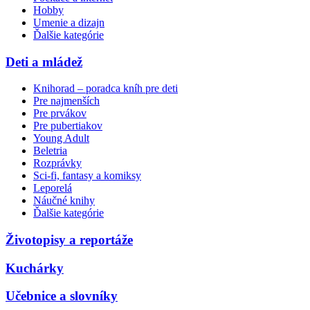
Hobby
Umenie a dizajn
Ďalšie kategórie
Deti a mládež
Knihorad – poradca kníh pre deti
Pre najmenších
Pre prvákov
Pre pubertiakov
Young Adult
Beletria
Rozprávky
Sci-fi, fantasy a komiksy
Leporelá
Náučné knihy
Ďalšie kategórie
Životopisy a reportáže
Kuchárky
Učebnice a slovníky