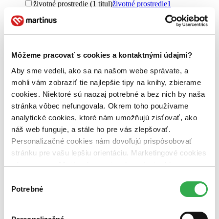
životné prostredie (1 titul)
životné prostredie
1
rozvoj (1 titul)
rozvoj
1
správa (1 titul)
správa
1
Vydavateľstvo
Elsevier Science (1 titul)
Elsevier Science
1
Môžeme pracovať s cookies a kontaktnými údajmi?
Väzba
Aby sme vedeli, ako sa na našom webe správate, a
brožovaná väzba (1 titul)
brožovaná väzba
1
mohli vám zobraziť tie najlepšie tipy na knihy, zbierame
cookies. Niektoré sú naozaj potrebné a bez nich by naša
Zúžiť výber
stránka vôbec nefungovala. Okrem toho používame
Zoradiť
analytické cookies, ktoré nám umožňujú zisťovať, ako
náš web funguje, a stále ho pre vás zlepšovať.
Personalizačné cookies nám dovoľujú prispôsobovať
stránku pre vašu lepšiu orientáciu. Marketingové cookies
Bestsellery
nám zas umožňujú zobrazenie relevantnej reklamy.
Top hodnotené
Niektoré údaje zdieľame aj s tretími stranami. Veľmi by
Výber
Novinky
nám pomohlo, keby sme mohli používať všetky tieto
Potrebné
Najdrahšie
súhlasu
Najlacnejšie
cookies. Ďakujeme!
Najvyššia zľava