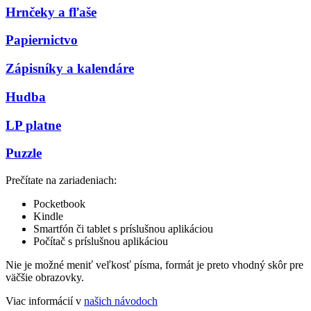
Hrnčeky a fľaše
Papiernictvo
Zápisníky a kalendáre
Hudba
LP platne
Puzzle
Prečítate na zariadeniach:
Pocketbook
Kindle
Smartfón či tablet s príslušnou aplikáciou
Počítač s príslušnou aplikáciou
Nie je možné meniť veľkosť písma, formát je preto vhodný skôr pre
väčšie obrazovky.
Viac informácií v
našich návodoch