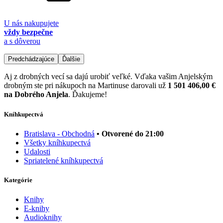
U nás nakupujete
vždy bezpečne
a s dôverou
Predchádzajúce
Ďalšie
Aj z drobných vecí sa dajú urobiť veľké. Vďaka vašim Anjelským
drobným ste pri nákupoch na Martinuse darovali už
1 501 406,00 €
na Dobrého Anjela
. Ďakujeme!
Kníhkupectvá
Bratislava - Obchodná
• Otvorené do 21:00
Všetky kníhkupectvá
Udalosti
Spriatelené kníhkupectvá
Kategórie
Knihy
E-knihy
Audioknihy