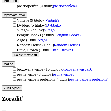
Pre koho
pre dospelých (4 tituly)
pre dospelých
4
Vydavateľstvo
Vintage (9 titulov)
Vintage
9
Dybbuk (5 titulov)
Dybbuk
5
Virago (5 titulov)
Virago
5
Penguin Books (2 tituly)
Penguin Books
2
Argo (1 titul)
Argo
1
Random House (1 titul)
Random House
1
Little, Brown (1 titul)
Little, Brown
1
Ďalšie možnosti
Väzba
brožovaná väzba (16 titulov)
brožovaná väzba
16
pevná väzba (8 titulov)
pevná väzba
8
pevná väzba s prebalom (4 tituly)
pevná väzba s prebalom
4
Zúžiť výber
Zoradiť