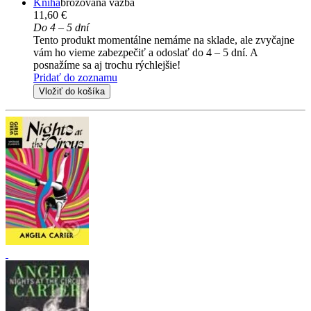
Kniha
brožovaná väzba
11,60 €
Do 4 – 5 dní
Tento produkt momentálne nemáme na sklade, ale zvyčajne
vám ho vieme zabezpečiť a odoslať do 4 – 5 dní. A
posnažíme sa aj trochu rýchlejšie!
Pridať do zoznamu
Vložiť do košíka