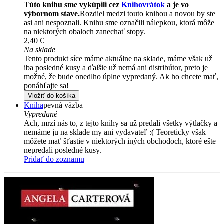
Túto knihu sme vykúpili cez
Knihovrátok
a je vo
výbornom stave.
Rozdiel medzi touto knihou a novou by ste
asi ani nespoznali. Knihu sme označili nálepkou, ktorá môže
na niektorých obaloch zanechať stopy.
2,40 €
Na sklade
Tento produkt síce máme aktuálne na sklade, máme však už
iba posledné kusy a ďalšie už nemá ani distribútor, preto je
možné, že bude onedlho úplne vypredaný. Ak ho chcete mať,
ponáhľajte sa!
Vložiť do košíka
Kniha
pevná väzba
Vypredané
Ach, mrzí nás to, z tejto knihy sa už predali všetky výtlačky a
nemáme ju na sklade my ani vydavateľ :( Teoreticky však
môžete mať šťastie v niektorých iných obchodoch, ktoré ešte
nepredali posledné kusy.
Pridať do zoznamu