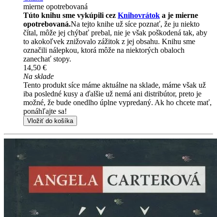
mierne opotrebovaná
Túto knihu sme vykúpili cez
Knihovrátok
a je mierne
opotrebovaná.
Na tejto knihe už síce poznať, že ju niekto
čítal, môže jej chýbať prebal, nie je však poškodená tak, aby
to akokoľvek znižovalo zážitok z jej obsahu. Knihu sme
označili nálepkou, ktorá môže na niektorých obaloch
zanechať stopy.
14,50 €
Na sklade
Tento produkt síce máme aktuálne na sklade, máme však už
iba posledné kusy a ďalšie už nemá ani distribútor, preto je
možné, že bude onedlho úplne vypredaný. Ak ho chcete mať,
ponáhľajte sa!
Vložiť do košíka