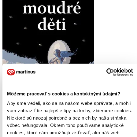
Môžeme pracovať s cookies a kontaktnými údajmi?
Aby sme vedeli, ako sa na našom webe správate, a mohli
Moudré děti
vám zobraziť tie najlepšie tipy na knihy, zbierame cookies.
CZ
Niektoré sú naozaj potrebné a bez nich by naša stránka
Angela Carter
vôbec nefungovala. Okrem toho používame analytické
cookies, ktoré nám umožňujú zisťovať, ako náš web
Dora a Nora Chanceovy, muzikálové zpěvačky a tanečnice,