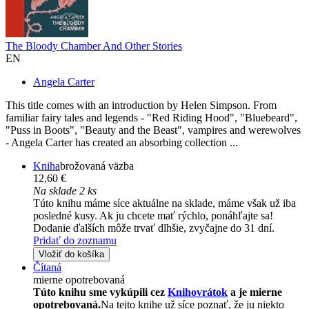
The Bloody Chamber And Other Stories
EN
Angela Carter
This title comes with an introduction by Helen Simpson. From
familiar fairy tales and legends - "Red Riding Hood", "Bluebeard",
"Puss in Boots", "Beauty and the Beast", vampires and werewolves
- Angela Carter has created an absorbing collection ...
Kniha
brožovaná väzba
12,60 €
Na sklade 2 ks
Túto knihu máme síce aktuálne na sklade, máme však už iba
posledné kusy. Ak ju chcete mať rýchlo, ponáhľajte sa!
Dodanie ďalších môže trvať dlhšie, zvyčajne do 31 dní.
Pridať do zoznamu
Vložiť do košíka
Čítaná
mierne opotrebovaná
Túto knihu sme vykúpili cez
Knihovrátok
a je mierne
opotrebovaná.
Na tejto knihe už síce poznať, že ju niekto