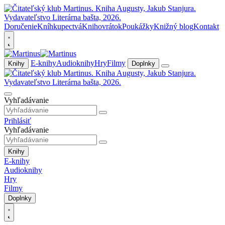
Doručenie
Kníhkupectvá
Knihovrátok
Poukážky
Knižný blog
Kontakt
E-knihy
Audioknihy
Hry
Filmy
Knihy
Doplnky
Vyhľadávanie
Prihlásiť
Vyhľadávanie
Knihy
E-knihy
Audioknihy
Hry
Filmy
Doplnky