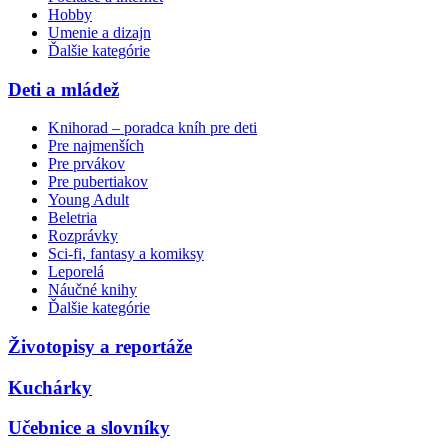
Hobby
Umenie a dizajn
Ďalšie kategórie
Deti a mládež
Knihorad – poradca kníh pre deti
Pre najmenších
Pre prvákov
Pre pubertiakov
Young Adult
Beletria
Rozprávky
Sci-fi, fantasy a komiksy
Leporelá
Náučné knihy
Ďalšie kategórie
Životopisy a reportáže
Kuchárky
Učebnice a slovníky