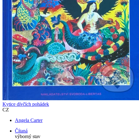
Kytice dívčích pohádek
CZ
Angela Carter
Čítaná
výborný stav