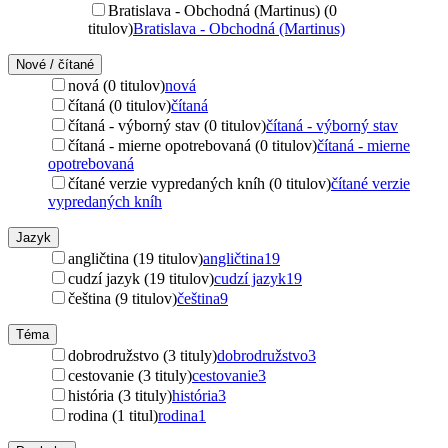
Bratislava - Obchodná (Martinus) (0
titulov)
Bratislava - Obchodná (Martinus)
Nové / čítané
nová (0 titulov)
nová
čítaná (0 titulov)
čítaná
čítaná - výborný stav (0 titulov)
čítaná - výborný stav
čítaná - mierne opotrebovaná (0 titulov)
čítaná - mierne
opotrebovaná
čítané verzie vypredaných kníh (0 titulov)
čítané verzie
vypredaných kníh
Jazyk
angličtina (19 titulov)
angličtina
19
cudzí jazyk (19 titulov)
cudzí jazyk
19
čeština (9 titulov)
čeština
9
Téma
dobrodružstvo (3 tituly)
dobrodružstvo
3
cestovanie (3 tituly)
cestovanie
3
história (3 tituly)
história
3
rodina (1 titul)
rodina
1