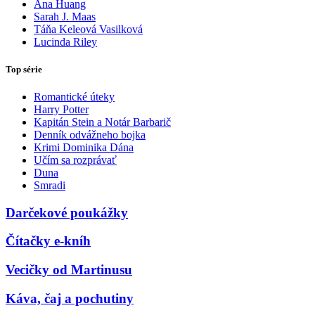
Ana Huang
Sarah J. Maas
Táňa Keleová Vasilková
Lucinda Riley
Top série
Romantické úteky
Harry Potter
Kapitán Stein a Notár Barbarič
Denník odvážneho bojka
Krimi Dominika Dána
Učím sa rozprávať
Duna
Smradi
Darčekové poukážky
Čítačky e-kníh
Vecičky od Martinusu
Káva, čaj a pochutiny