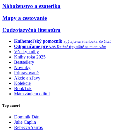
Náboženstvo a ezoterika
Mapy a cestovanie
Cudzojazyčná literatúra
Knihomoľský pomocník
Spýtajte sa Sherlocka, čo čítať
Odporúčame pre vás
Knižné tipy ušité na mieru vám
Všetky knihy
Knihy roka 2025
Bestsellery
Novinky
Pripravované
Akcie a zľavy
Kolekcie
BookTok
Mám záujem o titul
Top autori
Dominik Dán
Julie Caplin
Rebecca Yarros