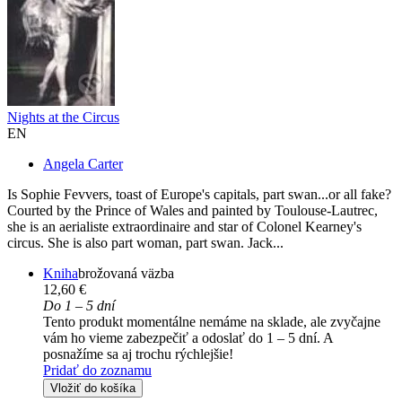
Nights at the Circus
EN
Angela Carter
Is Sophie Fevvers, toast of Europe's capitals, part swan...or all fake?
Courted by the Prince of Wales and painted by Toulouse-Lautrec,
she is an aerialiste extraordinaire and star of Colonel Kearney's
circus. She is also part woman, part swan. Jack...
Kniha
brožovaná väzba
12,60 €
Do 1 – 5 dní
Tento produkt momentálne nemáme na sklade, ale zvyčajne
vám ho vieme zabezpečiť a odoslať do 1 – 5 dní. A
posnažíme sa aj trochu rýchlejšie!
Pridať do zoznamu
Vložiť do košíka