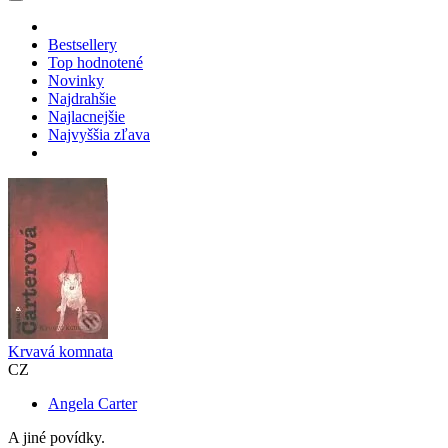
Bestsellery
Top hodnotené
Novinky
Najdrahšie
Najlacnejšie
Najvyššia zľava
Krvavá komnata
CZ
Angela Carter
A jiné povídky.