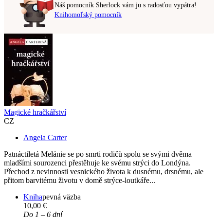
Náš pomocník Sherlock vám ju s radosťou vypátra!
Knihomoľský pomocník
Magické hračkářství
CZ
Angela Carter
Patnáctiletá Melánie se po smrti rodičů spolu se svými dvěma
mladšími sourozenci přestěhuje ke svému strýci do Londýna.
Přechod z nevinnosti vesnického života k dusnému, drsnému, ale
přitom barvitému životu v domě strýce-loutkáře...
Kniha
pevná väzba
10,00 €
Do 1 – 6 dní