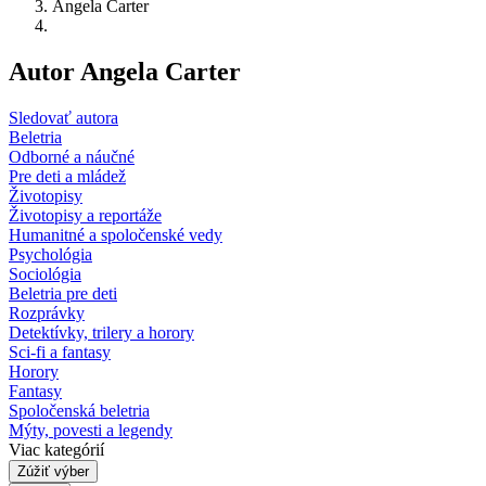
Angela Carter
Autor Angela Carter
Sledovať autora
Beletria
Odborné a náučné
Pre deti a mládež
Životopisy
Životopisy a reportáže
Humanitné a spoločenské vedy
Psychológia
Sociológia
Beletria pre deti
Rozprávky
Detektívky, trilery a horory
Sci-fi a fantasy
Horory
Fantasy
Spoločenská beletria
Mýty, povesti a legendy
Viac kategórií
Zúžiť výber