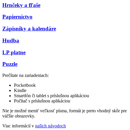
Hrnčeky a fľaše
Papiernictvo
Zápisníky a kalendáre
Hudba
LP platne
Puzzle
Prečítate na zariadeniach:
Pocketbook
Kindle
Smartfón či tablet s príslušnou aplikáciou
Počítač s príslušnou aplikáciou
Nie je možné meniť veľkosť písma, formát je preto vhodný skôr pre
väčšie obrazovky.
Viac informácií v
našich návodoch