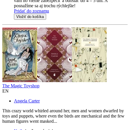
vám ho vieme zabezpečiť a odoslať do 4 – 5 dní. A
posnažíme sa aj trochu rýchlejšie!
Pridať do zoznamu
Vložiť do košíka
The Magic Toyshop
EN
Angela Carter
This crazy world whirled around her, men and women dwarfed by
toys and puppets, where even the birds are mechanical and the few
human figures went masked...