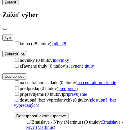
Zoradiť
Zúžiť výber
Typ
kniha (28 titulov)
kniha
28
Zobraziť iba
novinky (0 titulov)
novinky
zľavnené tituly (0 titulov)
zľavnené tituly
Dostupnosť
na centrálnom sklade (0 titulov)
na centrálnom sklade
predpredaj (0 titulov)
predpredaj
pripravujeme (0 titulov)
pripravujeme
dostupná (bez vypredaných) (0 titulov)
dostupná (bez
vypredaných)
Dostupnosť v kníhkupectve
Bratislava - Nivy (Martinus) (0 titulov)
Bratislava -
Nivy (Martinus)