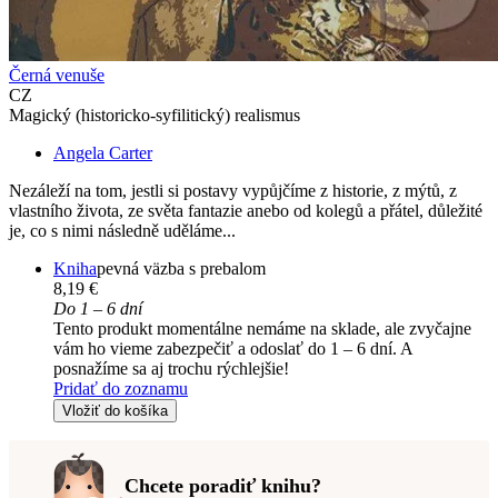
Černá venuše
CZ
Magický (historicko-syfilitický) realismus
Angela Carter
Nezáleží na tom, jestli si postavy vypůjčíme z historie, z mýtů, z
vlastního života, ze světa fantazie anebo od kolegů a přátel, důležité
je, co s nimi následně uděláme...
Kniha
pevná väzba s prebalom
8,19 €
Do 1 – 6 dní
Tento produkt momentálne nemáme na sklade, ale zvyčajne
vám ho vieme zabezpečiť a odoslať do 1 – 6 dní. A
posnažíme sa aj trochu rýchlejšie!
Pridať do zoznamu
Vložiť do košíka
Chcete poradiť knihu?