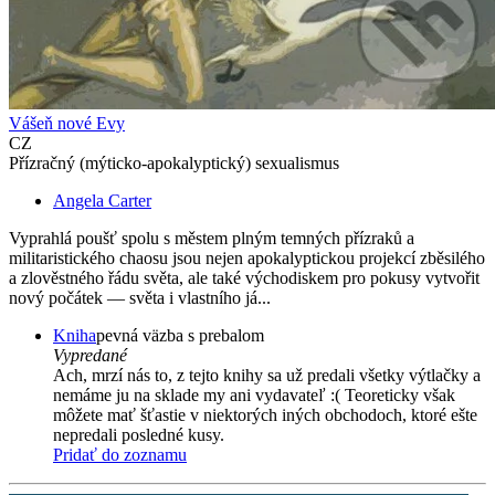
Vášeň nové Evy
CZ
Přízračný (mýticko-apokalyptický) sexualismus
Angela Carter
Vyprahlá poušť spolu s městem plným temných přízraků a
militaristického chaosu jsou nejen apokalyptickou projekcí zběsilého
a zlověstného řádu světa, ale také východiskem pro pokusy vytvořit
nový počátek — světa i vlastního já...
Kniha
pevná väzba s prebalom
Vypredané
Ach, mrzí nás to, z tejto knihy sa už predali všetky výtlačky a
nemáme ju na sklade my ani vydavateľ :( Teoreticky však
môžete mať šťastie v niektorých iných obchodoch, ktoré ešte
nepredali posledné kusy.
Pridať do zoznamu