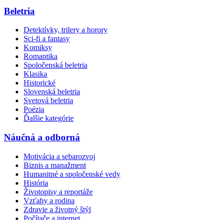
Beletria
Detektívky, trilery a horory
Sci-fi a fantasy
Komiksy
Romantika
Spoločenská beletria
Klasika
Historické
Slovenská beletria
Svetová beletria
Poézia
Ďalšie kategórie
Náučná a odborná
Motivácia a sebarozvoj
Biznis a manažment
Humanitné a spoločenské vedy
História
Životopisy a reportáže
Vzťahy a rodina
Zdravie a životný štýl
Počítače a internet