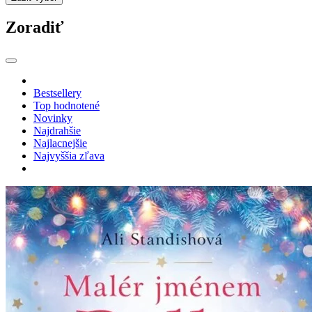
Zoradiť
Bestsellery
Top hodnotené
Novinky
Najdrahšie
Najlacnejšie
Najvyššia zľava