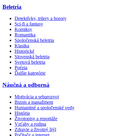
Beletria
Detektívky, trilery a horory
Sci-fi a fantasy
Komiksy
Romantika
Spoločenská beletria
Klasika
Historické
Slovenská beletria
Svetová beletria
Poézia
Ďalšie kategórie
Náučná a odborná
Motivácia a sebarozvoj
Biznis a manažment
Humanitné a spoločenské vedy
História
Životopisy a reportáže
Vzťahy a rodina
Zdravie a životný štýl
Počítače a internet