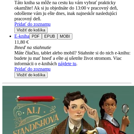
Táto kniha sa môže na cestu ku vám vybrať prakticky
okamžite! Ak si ju objednáte do 13:00 v pracovný deň,
odošleme vám ju ešte dnes, inak najneskôr nasledujúci
pracovný deň.
Pridať do zoznamu
Vložiť do košíka
E-kniha
PDF
EPUB
MOBI
11,80 €
Ihneď na stiahnutie
Máte čítačku, tablet alebo mobil? Stiahnite si do nich e-knihu:
budete ju mať hneď a ešte aj ušetríte život stromom. Viac
informácii o e-knihách
nájdete tu
.
Pridať do zoznamu
Vložiť do košíka