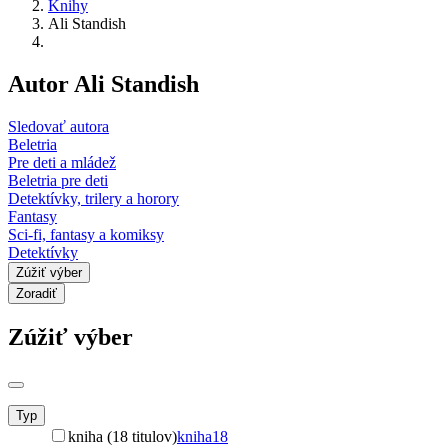
Knihy
Ali Standish
Autor Ali Standish
Sledovať autora
Beletria
Pre deti a mládež
Beletria pre deti
Detektívky, trilery a horory
Fantasy
Sci-fi, fantasy a komiksy
Detektívky
Zúžiť výber
Zoradiť
Zúžiť výber
Typ
kniha (18 titulov)
kniha
18