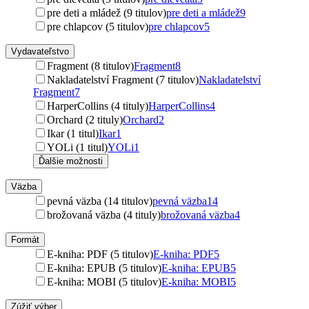
pre deti a mládež (9 titulov)
pre deti a mládež
9
pre chlapcov (5 titulov)
pre chlapcov
5
Vydavateľstvo
Fragment (8 titulov)
Fragment
8
Nakladatelství Fragment (7 titulov)
Nakladatelství
Fragment
7
HarperCollins (4 tituly)
HarperCollins
4
Orchard (2 tituly)
Orchard
2
Ikar (1 titul)
Ikar
1
YOLi (1 titul)
YOLi
1
Ďalšie možnosti
Väzba
pevná väzba (14 titulov)
pevná väzba
14
brožovaná väzba (4 tituly)
brožovaná väzba
4
Formát
E-kniha: PDF (5 titulov)
E-kniha: PDF
5
E-kniha: EPUB (5 titulov)
E-kniha: EPUB
5
E-kniha: MOBI (5 titulov)
E-kniha: MOBI
5
Zúžiť výber