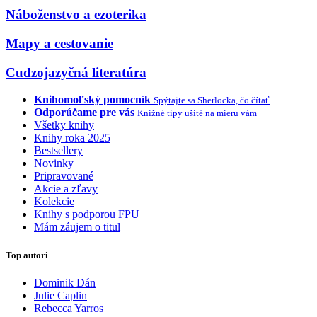
Náboženstvo a ezoterika
Mapy a cestovanie
Cudzojazyčná literatúra
Knihomoľský pomocník
Spýtajte sa Sherlocka, čo čítať
Odporúčame pre vás
Knižné tipy ušité na mieru vám
Všetky knihy
Knihy roka 2025
Bestsellery
Novinky
Pripravované
Akcie a zľavy
Kolekcie
Knihy s podporou FPU
Mám záujem o titul
Top autori
Dominik Dán
Julie Caplin
Rebecca Yarros