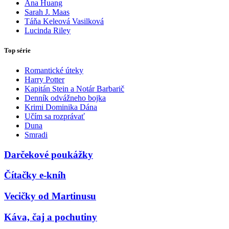
Ana Huang
Sarah J. Maas
Táňa Keleová Vasilková
Lucinda Riley
Top série
Romantické úteky
Harry Potter
Kapitán Stein a Notár Barbarič
Denník odvážneho bojka
Krimi Dominika Dána
Učím sa rozprávať
Duna
Smradi
Darčekové poukážky
Čítačky e-kníh
Vecičky od Martinusu
Káva, čaj a pochutiny