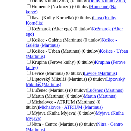
Dolný Kubín (Zrno) (0 titulov)
Dolný Kubín (Zrno)
Humenné (Na korze) (0 titulov)
Humenné (Na
korze)
Ilava (Knihy Kornélia) (0 titulov)
Ilava (Knihy
Kornélia)
Kežmarok (Alter ego) (0 titulov)
Kežmarok (Alter
ego)
Košice - Galéria (Martinus) (0 titulov)
Košice -
Galéria (Martinus)
Košice - Urban (Martinus) (0 titulov)
Košice - Urban
(Martinus)
Krupina (Ferove knihy) (0 titulov)
Krupina (Ferove
knihy)
Levice (Martinus) (0 titulov)
Levice (Martinus)
Liptovský Mikuláš (Martinus) (0 titulov)
Liptovský
Mikuláš (Martinus)
Lučenec (Martinus) (0 titulov)
Lučenec (Martinus)
Martin (Martinus) (0 titulov)
Martin (Martinus)
Michalovce - ATRIUM (Martinus) (0
titulov)
Michalovce - ATRIUM (Martinus)
Myjava (Kniha Myjava) (0 titulov)
Myjava (Kniha
Myjava)
Nitra - Centro (Martinus) (0 titulov)
Nitra - Centro
(Martinus)