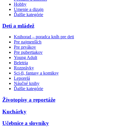
Hobby
Umenie a dizajn
Ďalšie kategórie
Deti a mládež
Knihorad – poradca kníh pre deti
Pre najmenších
Pre prvákov
Pre pubertiakov
Young Adult
Beletria
Rozprávky
Sci-fi, fantasy a komiksy
Leporelá
Náučné knihy
Ďalšie kategórie
Životopisy a reportáže
Kuchárky
Učebnice a slovníky