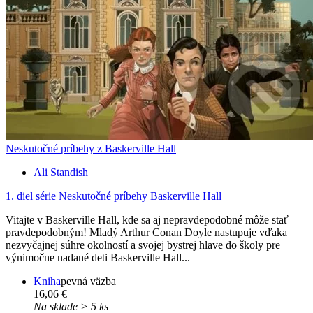
Neskutočné príbehy z Baskerville Hall
Ali Standish
1. diel série
Neskutočné príbehy Baskerville Hall
Vitajte v Baskerville Hall, kde sa aj nepravdepodobné môže stať
pravdepodobným! Mladý Arthur Conan Doyle nastupuje vďaka
nezvyčajnej súhre okolností a svojej bystrej hlave do školy pre
výnimočne nadané deti Baskerville Hall...
Kniha
pevná väzba
16,06 €
Na sklade > 5 ks