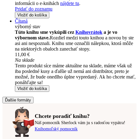
informácii o e-knihách
nájdete tu
.
Pridať do zoznamu
Vložiť do košíka
Čítaná
výborný stav
Túto knihu sme vykúpili cez
Knihovrátok
a je vo
výbornom stave.
Rozdiel medzi touto knihou a novou by ste
asi ani nespoznali. Knihu sme označili nálepkou, ktorá môže
na niektorých obaloch zanechať stopy.
11,00 €
Na sklade
Tento produkt síce máme aktuálne na sklade, máme však už
iba posledné kusy a ďalšie už nemá ani distribútor, preto je
možné, že bude onedlho úplne vypredaný. Ak ho chcete mať,
ponáhľajte sa!
Vložiť do košíka
Ďalšie formáty
Chcete poradiť knihu?
Náš pomocník Sherlock vám ju s radosťou vypátra!
Knihomoľský pomocník