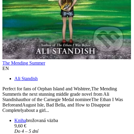
The Mending Summer
EN
Ali Standish
Perfect for fans of Orphan Island and Wishtree,The Mending
Summeris the next stunning middle grade novel from Ali
Standishauthor of the Carnegie Medal nomineeThe Ethan I Was
BeforeandAugust Isle, Bad Bella, and How to Disappear
Completelyabout a girl...
Kniha
brožovaná väzba
9,60 €
Do 4 – 5 dní