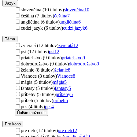
Jazyk
slovenčina (10 titulov)
slovenčina
10
čeština (7 titulov)
čeština
7
angličtina (6 titulov)
angličtina
6
cudzí jazyk (6 titulov)
cudzí jazyk
6
Téma
zvieratá (12 titulov)
zvieratá
12
psi (12 titulov)
psi
12
priateľstvo (9 titulov)
priateľstvo
9
dobrodružstvo (9 titulov)
dobrodružstvo
9
želanie (8 titulov)
želanie
8
Vianoce (8 titulov)
Vianoce
8
mágia (5 titulov)
mágia
5
fantasy (5 titulov)
fantasy
5
príbehy (5 titulov)
príbehy
5
príbeh (5 titulov)
príbeh
5
pes (4 tituly)
pes
4
Ďalšie možnosti
Pre koho
pre deti (12 titulov)
pre deti
12
pre dievčatá (9 titulov)
pre dievčatá
9