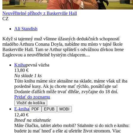
Neuvěřitelné příhody z Baskerville Hall
CZ
Ali Standish
Když si tajemný muž všimne úžasných dedukčních schopností
mladého Arthura Conana Doyla, nabídne mu místo v tajné škole
Baskerville Hall. Tam se Arthur spřátelí s odvážnou dívkou Irene
Eagleovou a neuvěřitelně bystrým chlapcem....
Kniha
pevná väzba
13,80 €
Na sklade 1 ks
Túto knihu máme síce aktuálne na sklade, máme však už iba
posledné kusy. Ak ju chcete mať rýchlo, ponáhľajte sa!
Dodanie ďalších môže trvať dlhšie, zvyčajne do 18 dní.
Pridať do zoznamu
Vložiť do košíka
E-kniha
PDF
EPUB
MOBI
12,40 €
Ihneď na stiahnutie
Máte čítačku, tablet alebo mobil? Stiahnite si do nich e-knihu:
budete ju mať hneď a ešte aj ušetríte život stromom. Viac