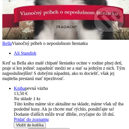
Bella
Vianočný príbeh o neposlušnom šteniatku
Ali Standish
Keď sa Bella ako malé chlpaté šteniatko ocitne v rodine plnej detí,
praje si len jediné: zapadnúť medzi ne a stať sa jedným z nich. Tým
najposlušnejším! S dobrými nápadmi, ako to docieliť, však jej
majitelia prestanú mať trpezlivosť.
Kniha
pevná väzba
13,50 €
Na sklade 1 ks
Túto knihu máme síce aktuálne na sklade, máme však už iba
posledné kusy. Ak ju chcete mať rýchlo, ponáhľajte sa!
Dodanie ďalších môže trvať dlhšie, zvyčajne do 18 dní.
Pridať do zoznamu
Vložiť do košíka