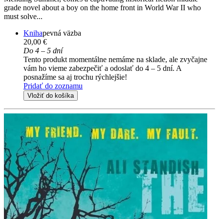
grade novel about a boy on the home front in World War II who
must solve...
Kniha
pevná väzba
20,00 €
Do 4 – 5 dní
Tento produkt momentálne nemáme na sklade, ale zvyčajne
vám ho vieme zabezpečiť a odoslať do 4 – 5 dní. A
posnažíme sa aj trochu rýchlejšie!
Pridať do zoznamu
Vložiť do košíka