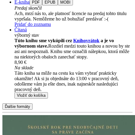
E-kniha
PDF
EPUB
MOBI
Predaj skončil
Ach, mrzí nás to, ale platnosť licencie na predaj tohto titulu
vypršala. Nemôžeme ho už bohužiaľ predávať :-(
Pridať do zoznamu
Čítaná
výborný stav
Túto knihu sme vykúpili cez
Knihovrátok
a je vo
výbornom stave.
Rozdiel medzi touto knihou a novou by ste
asi ani nespoznali. Knihu sme označili nálepkou, ktorá môže
na niektorých obaloch zanechať stopy.
8,90 €
Na sklade
Táto kniha sa môže na cestu ku vám vybrať prakticky
okamžite! Ak si ju objednáte do 13:00 v pracovný deň,
odošleme vám ju ešte dnes, inak najneskôr nasledujúci
pracovný deň.
Vložiť do košíka
Ďalšie formáty