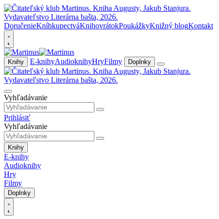
Doručenie
Kníhkupectvá
Knihovrátok
Poukážky
Knižný blog
Kontakt
E-knihy
Audioknihy
Hry
Filmy
Knihy
Doplnky
Vyhľadávanie
Prihlásiť
Vyhľadávanie
Knihy
E-knihy
Audioknihy
Hry
Filmy
Doplnky