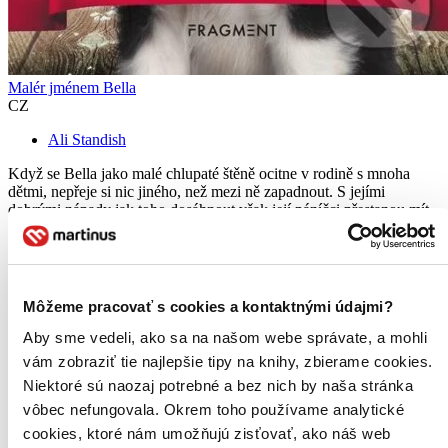
Malér jménem Bella
CZ
Ali Standish
Když se Bella jako malé chlupaté štěně ocitne v rodině s mnoha
dětmi, nepřeje si nic jiného, než mezi ně zapadnout. S jejími
dobrými nápady jak toho dosáhnout však její páníčci přestanou mít
trpělivost. A tak se ocitne v útulku. Když si ji vyberou noví ..
Kniha
pevná väzba
9,50 €
Do 13 – 18 dní
Môžeme pracovať s cookies a kontaktnými údajmi?
Tento produkt momentálne nemáme na sklade, ale zvyčajne
vám ho vieme zabezpečiť a odoslať do 13 – 18 dní. A
Aby sme vedeli, ako sa na našom webe správate, a mohli
posnažíme sa aj trochu rýchlejšie!
vám zobraziť tie najlepšie tipy na knihy, zbierame cookies.
Pridať do zoznamu
Niektoré sú naozaj potrebné a bez nich by naša stránka
Vložiť do košíka
vôbec nefungovala. Okrem toho používame analytické
E-kniha
PDF
EPUB
MOBI
Predaj skončil
cookies, ktoré nám umožňujú zisťovať, ako náš web
Ach, mrzí nás to, ale platnosť licencie na predaj tohto titulu