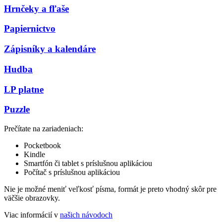
Hrnčeky a fľaše
Papiernictvo
Zápisníky a kalendáre
Hudba
LP platne
Puzzle
Prečítate na zariadeniach:
Pocketbook
Kindle
Smartfón či tablet s príslušnou aplikáciou
Počítač s príslušnou aplikáciou
Nie je možné meniť veľkosť písma, formát je preto vhodný skôr pre
väčšie obrazovky.
Viac informácií v
našich návodoch