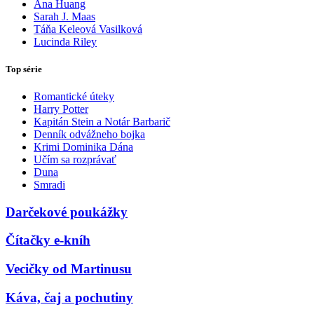
Ana Huang
Sarah J. Maas
Táňa Keleová Vasilková
Lucinda Riley
Top série
Romantické úteky
Harry Potter
Kapitán Stein a Notár Barbarič
Denník odvážneho bojka
Krimi Dominika Dána
Učím sa rozprávať
Duna
Smradi
Darčekové poukážky
Čítačky e-kníh
Vecičky od Martinusu
Káva, čaj a pochutiny