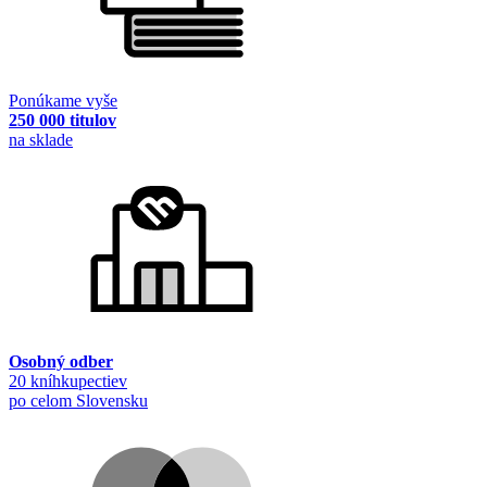
Ponúkame vyše
250 000 titulov
na sklade
Osobný odber
20 kníhkupectiev
po celom Slovensku