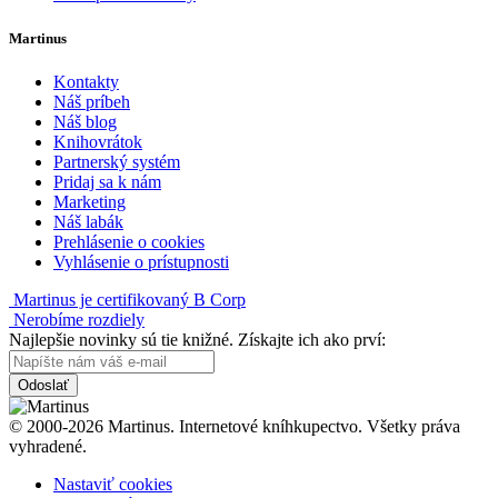
Martinus
Kontakty
Náš príbeh
Náš blog
Knihovrátok
Partnerský systém
Pridaj sa k nám
Marketing
Náš labák
Prehlásenie o cookies
Vyhlásenie o prístupnosti
Martinus je certifikovaný B Corp
Nerobíme rozdiely
Najlepšie novinky sú tie knižné. Získajte ich ako prví:
Odoslať
© 2000-2026 Martinus. Internetové kníhkupectvo. Všetky práva
vyhradené.
Nastaviť cookies