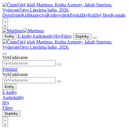
Doručenie
Kníhkupectvá
Knihovrátok
Poukážky
Knižný blog
Kontakt
E-knihy
Audioknihy
Hry
Filmy
Knihy
Doplnky
Vyhľadávanie
Prihlásiť
Vyhľadávanie
Knihy
E-knihy
Audioknihy
Hry
Filmy
Doplnky