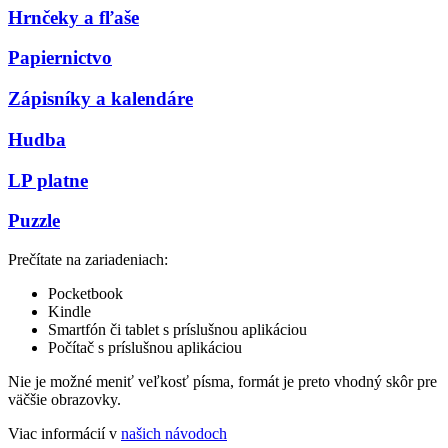
Hrnčeky a fľaše
Papiernictvo
Zápisníky a kalendáre
Hudba
LP platne
Puzzle
Prečítate na zariadeniach:
Pocketbook
Kindle
Smartfón či tablet s príslušnou aplikáciou
Počítač s príslušnou aplikáciou
Nie je možné meniť veľkosť písma, formát je preto vhodný skôr pre
väčšie obrazovky.
Viac informácií v
našich návodoch