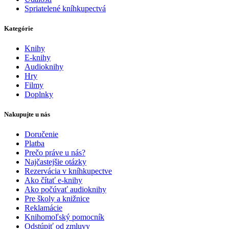
Spriatelené kníhkupectvá
Kategórie
Knihy
E-knihy
Audioknihy
Hry
Filmy
Doplnky
Nakupujte u nás
Doručenie
Platba
Prečo práve u nás?
Najčastejšie otázky
Rezervácia v kníhkupectve
Ako čítať e-knihy
Ako počúvať audioknihy
Pre školy a knižnice
Reklamácie
Knihomoľský pomocník
Odstúpiť od zmluvy