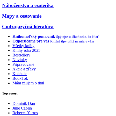
Náboženstvo a ezoterika
Mapy a cestovanie
Cudzojazyčná literatúra
Knihomoľský pomocník
Spýtajte sa Sherlocka, čo čítať
Odporúčame pre vás
Knižné tipy ušité na mieru vám
Všetky knihy
Knihy roka 2025
Bestsellery
Novinky
Pripravované
Akcie a zľavy
Kolekcie
BookTok
Mám záujem o titul
Top autori
Dominik Dán
Julie Caplin
Rebecca Yarros