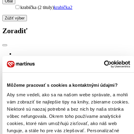
Obal
krabička (2 tituly)
krabička
2
Zúžiť výber
Zoradiť
Bestsellery
Top hodnotené
Novinky
Najdrahšie
Najlacnejšie
Môžeme pracovať s cookies a kontaktnými údajmi?
Najvyššia zľava
Aby sme vedeli, ako sa na našom webe správate, a mohli
vám zobraziť tie najlepšie tipy na knihy, zbierame cookies.
Niektoré sú naozaj potrebné a bez nich by naša stránka
vôbec nefungovala. Okrem toho používame analytické
cookies, ktoré nám umožňujú zisťovať, ako náš web
funguje, a stále ho pre vás zlepšovať. Personalizačné