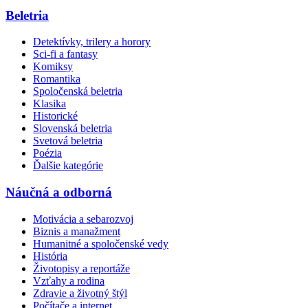
Beletria
Detektívky, trilery a horory
Sci-fi a fantasy
Komiksy
Romantika
Spoločenská beletria
Klasika
Historické
Slovenská beletria
Svetová beletria
Poézia
Ďalšie kategórie
Náučná a odborná
Motivácia a sebarozvoj
Biznis a manažment
Humanitné a spoločenské vedy
História
Životopisy a reportáže
Vzťahy a rodina
Zdravie a životný štýl
Počítače a internet