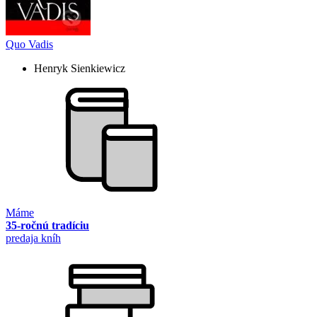
Quo Vadis
Henryk Sienkiewicz
Máme
35-ročnú tradíciu
predaja kníh