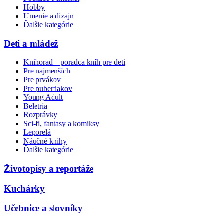
Hobby
Umenie a dizajn
Ďalšie kategórie
Deti a mládež
Knihorad – poradca kníh pre deti
Pre najmenších
Pre prvákov
Pre pubertiakov
Young Adult
Beletria
Rozprávky
Sci-fi, fantasy a komiksy
Leporelá
Náučné knihy
Ďalšie kategórie
Životopisy a reportáže
Kuchárky
Učebnice a slovníky