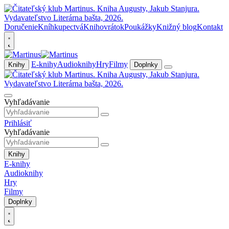
Doručenie
Kníhkupectvá
Knihovrátok
Poukážky
Knižný blog
Kontakt
E-knihy
Audioknihy
Hry
Filmy
Knihy
Doplnky
Vyhľadávanie
Prihlásiť
Vyhľadávanie
Knihy
E-knihy
Audioknihy
Hry
Filmy
Doplnky