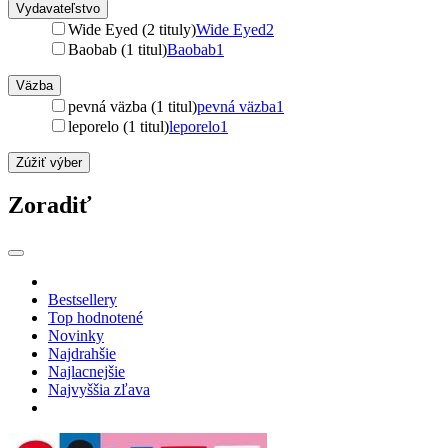
Vydavateľstvo
Wide Eyed (2 tituly)
Wide Eyed
2
Baobab (1 titul)
Baobab
1
Väzba
pevná väzba (1 titul)
pevná väzba
1
leporelo (1 titul)
leporelo
1
Zúžiť výber
Zoradiť
Bestsellery
Top hodnotené
Novinky
Najdrahšie
Najlacnejšie
Najvyššia zľava