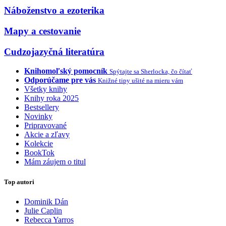
Náboženstvo a ezoterika
Mapy a cestovanie
Cudzojazyčná literatúra
Knihomoľský pomocník
Spýtajte sa Sherlocka, čo čítať
Odporúčame pre vás
Knižné tipy ušité na mieru vám
Všetky knihy
Knihy roka 2025
Bestsellery
Novinky
Pripravované
Akcie a zľavy
Kolekcie
BookTok
Mám záujem o titul
Top autori
Dominik Dán
Julie Caplin
Rebecca Yarros