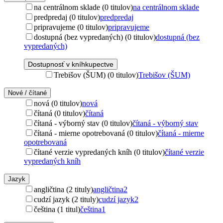
na centrálnom sklade (0 titulov)
na centrálnom sklade
predpredaj (0 titulov)
predpredaj
pripravujeme (0 titulov)
pripravujeme
dostupná (bez vypredaných) (0 titulov)
dostupná (bez
vypredaných)
Dostupnosť v kníhkupectve
Trebišov (ŠUM) (0 titulov)
Trebišov (ŠUM)
Nové / čítané
nová (0 titulov)
nová
čítaná (0 titulov)
čítaná
čítaná - výborný stav (0 titulov)
čítaná - výborný stav
čítaná - mierne opotrebovaná (0 titulov)
čítaná - mierne
opotrebovaná
čítané verzie vypredaných kníh (0 titulov)
čítané verzie
vypredaných kníh
Jazyk
angličtina (2 tituly)
angličtina
2
cudzí jazyk (2 tituly)
cudzí jazyk
2
čeština (1 titul)
čeština
1