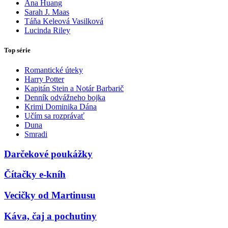
Ana Huang
Sarah J. Maas
Táňa Keleová Vasilková
Lucinda Riley
Top série
Romantické úteky
Harry Potter
Kapitán Stein a Notár Barbarič
Denník odvážneho bojka
Krimi Dominika Dána
Učím sa rozprávať
Duna
Smradi
Darčekové poukážky
Čítačky e-kníh
Vecičky od Martinusu
Káva, čaj a pochutiny