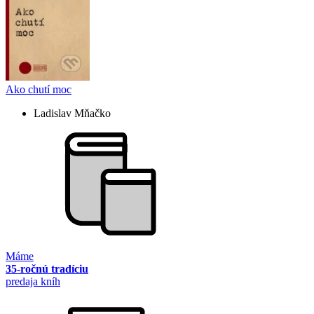
Ako chutí moc
Ladislav Mňačko
Máme
35-ročnú tradíciu
predaja kníh