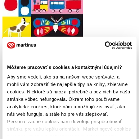
Môžeme pracovať s cookies a kontaktnými údajmi?
Aby sme vedeli, ako sa na našom webe správate, a
mohli vám zobraziť tie najlepšie tipy na knihy, zbierame
cookies. Niektoré sú naozaj potrebné a bez nich by naša
stránka vôbec nefungovala. Okrem toho používame
analytické cookies, ktoré nám umožňujú zisťovať, ako
Počítání
náš web funguje, a stále ho pre vás zlepšovať.
CZ
Okénko k otvírání na každé stránce k mání!
Personalizačné cookies nám dovoľujú prispôsobovať
stránku pre vašu lepšiu orientáciu. Marketingové cookies
Aino-Maija Metsola
nám zas umožňujú zobrazenie relevantnej reklamy.