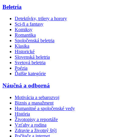
Beletria
Detektívky, trilery a horory
Sci-fi a fantasy
Komiksy
Romantika
Spoločenská beletria
Klasika
Historické
Slovenská beletria
Svetová beletria
Poézia
Ďalšie kategórie
Náučná a odborná
Motivácia a sebarozvoj
Biznis a manažment
Humanitné a spoločenské vedy
História
Životopisy a reportáže
Vzťahy a rodina
Zdravie a životný štýl
Počítače a internet