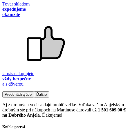
Tovar skladom
expedujeme
okamžite
U nás nakupujete
vždy bezpečne
a s dôverou
Predchádzajúce
Ďalšie
Aj z drobných vecí sa dajú urobiť veľké. Vďaka vašim Anjelským
drobným ste pri nákupoch na Martinuse darovali už
1 501 609,00 €
na Dobrého Anjela
. Ďakujeme!
Kníhkupectvá