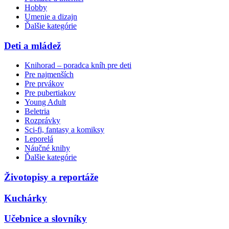
Hobby
Umenie a dizajn
Ďalšie kategórie
Deti a mládež
Knihorad – poradca kníh pre deti
Pre najmenších
Pre prvákov
Pre pubertiakov
Young Adult
Beletria
Rozprávky
Sci-fi, fantasy a komiksy
Leporelá
Náučné knihy
Ďalšie kategórie
Životopisy a reportáže
Kuchárky
Učebnice a slovníky