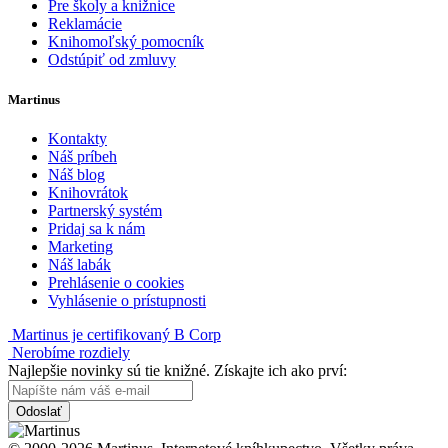
Pre školy a knižnice
Reklamácie
Knihomoľský pomocník
Odstúpiť od zmluvy
Martinus
Kontakty
Náš príbeh
Náš blog
Knihovrátok
Partnerský systém
Pridaj sa k nám
Marketing
Náš labák
Prehlásenie o cookies
Vyhlásenie o prístupnosti
Martinus je certifikovaný B Corp
Nerobíme rozdiely
Najlepšie novinky sú tie knižné. Získajte ich ako prví:
Odoslať