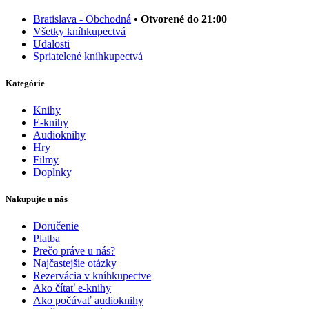
Bratislava - Obchodná
• Otvorené do 21:00
Všetky kníhkupectvá
Udalosti
Spriatelené kníhkupectvá
Kategórie
Knihy
E-knihy
Audioknihy
Hry
Filmy
Doplnky
Nakupujte u nás
Doručenie
Platba
Prečo práve u nás?
Najčastejšie otázky
Rezervácia v kníhkupectve
Ako čítať e-knihy
Ako počúvať audioknihy