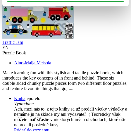
Traffic Jam
EN
Puzzle Book
Aino-Maija Metsola
Make learning fun with this stylish and tactile puzzle book, which
introduces the key concepts of in front and behind. These six
double-sided chunky puzzle pieces form two different floor puzzles,
and feature favourite things that go, ....
Kniha
leporelo
Vypredané
Ach, mrzí nás to, z tejto knihy sa už predali všetky výtlačky a
nemáme ju na sklade my ani vydavateľ :( Teoreticky však
môžete mať šťastie v niektorých iných obchodoch, ktoré ešte
nepredali posledné kusy.
Pridať do zoznamu