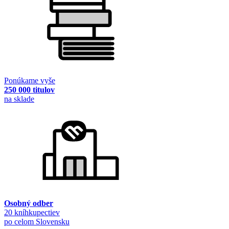
Ponúkame vyše
250 000 titulov
na sklade
Osobný odber
20 kníhkupectiev
po celom Slovensku