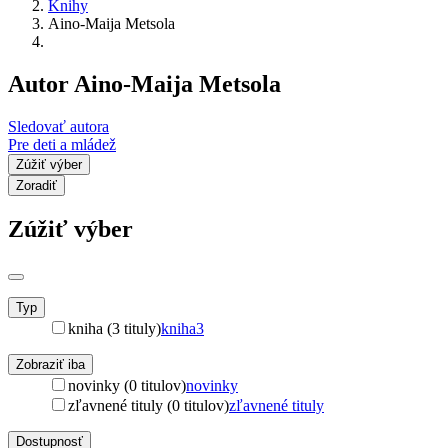
Knihy
Aino-Maija Metsola
Autor Aino-Maija Metsola
Sledovať autora
Pre deti a mládež
Zúžiť výber
Zoradiť
Zúžiť výber
Typ
kniha (3 tituly)
kniha
3
Zobraziť iba
novinky (0 titulov)
novinky
zľavnené tituly (0 titulov)
zľavnené tituly
Dostupnosť