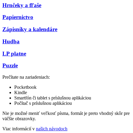
Hrnčeky a fľaše
Papiernictvo
Zápisníky a kalendáre
Hudba
LP platne
Puzzle
Prečítate na zariadeniach:
Pocketbook
Kindle
Smartfón či tablet s príslušnou aplikáciou
Počítač s príslušnou aplikáciou
Nie je možné meniť veľkosť písma, formát je preto vhodný skôr pre
väčšie obrazovky.
Viac informácií v
našich návodoch