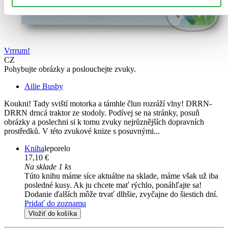
Vrrrum!
CZ
Pohybujte obrázky a poslouchejte zvuky.
Ailie Busby
Koukni! Tady sviští motorka a támhle člun rozráží vlny! DRRN-
DRRN drncá traktor ze stodoly. Podívej se na stránky, posuň
obrázky a poslechni si k tomu zvuky nejrůznějších dopravních
prostředků. V této zvukové knize s posuvnými...
Kniha
leporelo
17,10 €
Na sklade 1 ks
Túto knihu máme síce aktuálne na sklade, máme však už iba
posledné kusy. Ak ju chcete mať rýchlo, ponáhľajte sa!
Dodanie ďalších môže trvať dlhšie, zvyčajne do šiestich dní.
Pridať do zoznamu
Vložiť do košíka