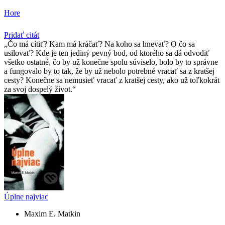
Hore
Pridať citát
Čo má cítiť? Kam má kráčať? Na koho sa hnevať? O čo sa
usilovať? Kde je ten jediný pevný bod, od ktorého sa dá odvodiť
všetko ostatné, čo by už konečne spolu súviselo, bolo by to správne
a fungovalo by to tak, že by už nebolo potrebné vracať sa z kratšej
cesty? Konečne sa nemusieť vracať z kratšej cesty, ako už toľkokrát
za svoj dospelý život.
Úplne najviac
Maxim E. Matkin