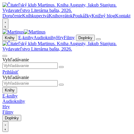
Doručenie
Kníhkupectvá
Knihovrátok
Poukážky
Knižný blog
Kontakt
E-knihy
Audioknihy
Hry
Filmy
Knihy
Doplnky
Vyhľadávanie
Prihlásiť
Vyhľadávanie
Knihy
E-knihy
Audioknihy
Hry
Filmy
Doplnky