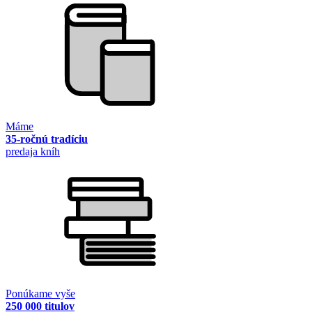
Máme
35-ročnú tradíciu
predaja kníh
Ponúkame vyše
250 000 titulov