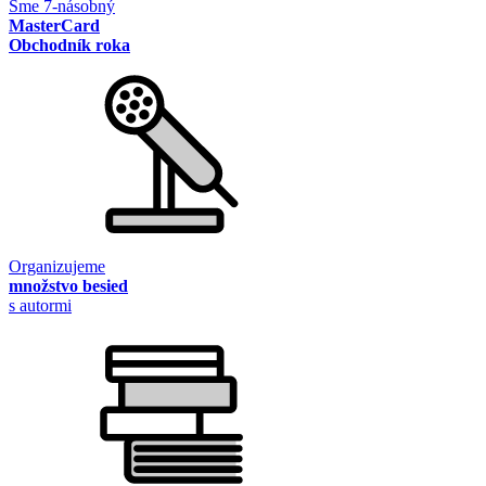
Sme 7-násobný
MasterCard
Obchodník roka
Organizujeme
množstvo besied
s autormi