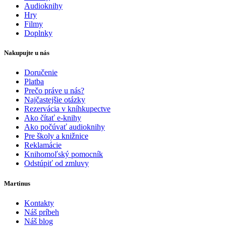
Audioknihy
Hry
Filmy
Doplnky
Nakupujte u nás
Doručenie
Platba
Prečo práve u nás?
Najčastejšie otázky
Rezervácia v kníhkupectve
Ako čítať e-knihy
Ako počúvať audioknihy
Pre školy a knižnice
Reklamácie
Knihomoľský pomocník
Odstúpiť od zmluvy
Martinus
Kontakty
Náš príbeh
Náš blog