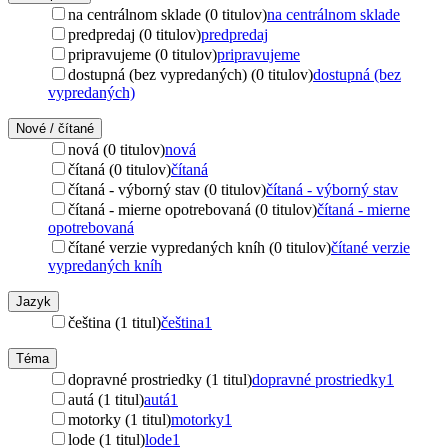
na centrálnom sklade (0 titulov)
na centrálnom sklade
predpredaj (0 titulov)
predpredaj
pripravujeme (0 titulov)
pripravujeme
dostupná (bez vypredaných) (0 titulov)
dostupná (bez
vypredaných)
Nové / čítané
nová (0 titulov)
nová
čítaná (0 titulov)
čítaná
čítaná - výborný stav (0 titulov)
čítaná - výborný stav
čítaná - mierne opotrebovaná (0 titulov)
čítaná - mierne
opotrebovaná
čítané verzie vypredaných kníh (0 titulov)
čítané verzie
vypredaných kníh
Jazyk
čeština (1 titul)
čeština
1
Téma
dopravné prostriedky (1 titul)
dopravné prostriedky
1
autá (1 titul)
autá
1
motorky (1 titul)
motorky
1
lode (1 titul)
lode
1