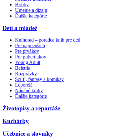
Hobby
Umenie a dizajn
Ďalšie kategórie
Deti a mládež
Knihorad – poradca kníh pre deti
Pre najmenších
Pre prvákov
Pre pubertiakov
Young Adult
Beletria
Rozprávky
Sci-fi, fantasy a komiksy
Leporelá
Náučné knihy
Ďalšie kategórie
Životopisy a reportáže
Kuchárky
Učebnice a slovníky