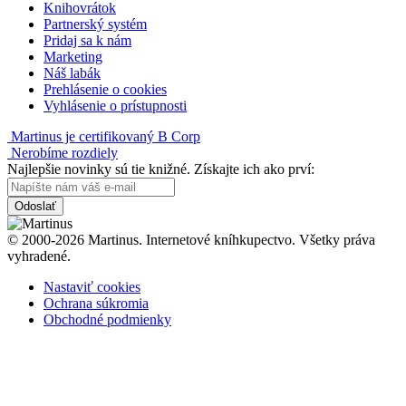
Knihovrátok
Partnerský systém
Pridaj sa k nám
Marketing
Náš labák
Prehlásenie o cookies
Vyhlásenie o prístupnosti
Martinus je certifikovaný B Corp
Nerobíme rozdiely
Najlepšie novinky sú tie knižné. Získajte ich ako prví:
Odoslať
© 2000-2026 Martinus. Internetové kníhkupectvo. Všetky práva
vyhradené.
Nastaviť cookies
Ochrana súkromia
Obchodné podmienky