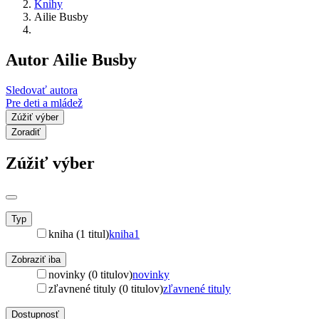
Knihy
Ailie Busby
Autor Ailie Busby
Sledovať autora
Pre deti a mládež
Zúžiť výber
Zoradiť
Zúžiť výber
Typ
kniha (1 titul)
kniha
1
Zobraziť iba
novinky (0 titulov)
novinky
zľavnené tituly (0 titulov)
zľavnené tituly
Dostupnosť