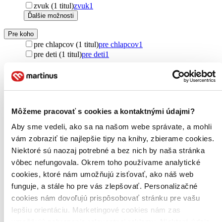
zvuk (1 titul)
zvuk
1
Ďalšie možnosti
Pre koho
pre chlapcov (1 titul)
pre chlapcov
1
pre deti (1 titul)
pre deti
1
Vydavateľstvo
Svojtka&Co. (1 titul)
Svojtka&Co.
1
Väzba
leporelo (1 titul)
leporelo
1
Môžeme pracovať s cookies a kontaktnými údajmi?
Aby sme vedeli, ako sa na našom webe správate, a mohli
Zúžiť výber
vám zobraziť tie najlepšie tipy na knihy, zbierame cookies.
Zoradiť
Niektoré sú naozaj potrebné a bez nich by naša stránka
vôbec nefungovala. Okrem toho používame analytické
cookies, ktoré nám umožňujú zisťovať, ako náš web
funguje, a stále ho pre vás zlepšovať. Personalizačné
Bestsellery
cookies nám dovoľujú prispôsobovať stránku pre vašu
Top hodnotené
lepšiu orientáciu. Marketingové cookies nám zas
Novinky
umožňujú zobrazenie relevantnej reklamy. Niektoré údaje