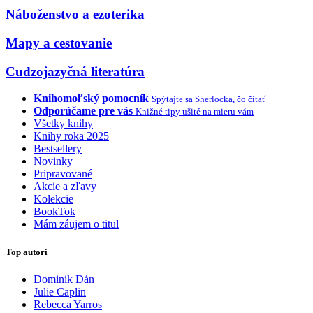
Náboženstvo a ezoterika
Mapy a cestovanie
Cudzojazyčná literatúra
Knihomoľský pomocník
Spýtajte sa Sherlocka, čo čítať
Odporúčame pre vás
Knižné tipy ušité na mieru vám
Všetky knihy
Knihy roka 2025
Bestsellery
Novinky
Pripravované
Akcie a zľavy
Kolekcie
BookTok
Mám záujem o titul
Top autori
Dominik Dán
Julie Caplin
Rebecca Yarros