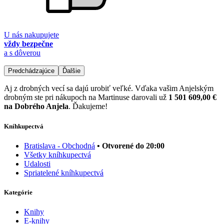
U nás nakupujete
vždy bezpečne
a s dôverou
Predchádzajúce
Ďalšie
Aj z drobných vecí sa dajú urobiť veľké. Vďaka vašim Anjelským
drobným ste pri nákupoch na Martinuse darovali už
1 501 609,00 €
na Dobrého Anjela
. Ďakujeme!
Kníhkupectvá
Bratislava - Obchodná
• Otvorené do 20:00
Všetky kníhkupectvá
Udalosti
Spriatelené kníhkupectvá
Kategórie
Knihy
E-knihy