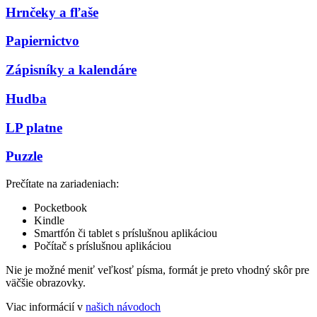
Hrnčeky a fľaše
Papiernictvo
Zápisníky a kalendáre
Hudba
LP platne
Puzzle
Prečítate na zariadeniach:
Pocketbook
Kindle
Smartfón či tablet s príslušnou aplikáciou
Počítač s príslušnou aplikáciou
Nie je možné meniť veľkosť písma, formát je preto vhodný skôr pre
väčšie obrazovky.
Viac informácií v
našich návodoch