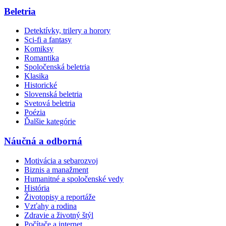
Beletria
Detektívky, trilery a horory
Sci-fi a fantasy
Komiksy
Romantika
Spoločenská beletria
Klasika
Historické
Slovenská beletria
Svetová beletria
Poézia
Ďalšie kategórie
Náučná a odborná
Motivácia a sebarozvoj
Biznis a manažment
Humanitné a spoločenské vedy
História
Životopisy a reportáže
Vzťahy a rodina
Zdravie a životný štýl
Počítače a internet