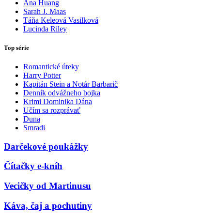
Ana Huang
Sarah J. Maas
Táňa Keleová Vasilková
Lucinda Riley
Top série
Romantické úteky
Harry Potter
Kapitán Stein a Notár Barbarič
Denník odvážneho bojka
Krimi Dominika Dána
Učím sa rozprávať
Duna
Smradi
Darčekové poukážky
Čítačky e-kníh
Vecičky od Martinusu
Káva, čaj a pochutiny