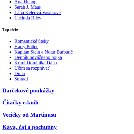
Ana Huang
Sarah J. Maas
Táňa Keleová Vasilková
Lucinda Riley
Top série
Romantické úteky
Harry Potter
Kapitán Stein a Notár Barbarič
Denník odvážneho bojka
Krimi Dominika Dána
Učím sa rozprávať
Duna
Smradi
Darčekové poukážky
Čítačky e-kníh
Vecičky od Martinusu
Káva, čaj a pochutiny