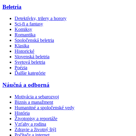
Beletria
Detektívky, trilery a horory
Sci-fi a fantasy
Komiksy
Romantika
Spoločenská beletria
Klasika
Historické
Slovenská beletria
Svetová beletria
Poézia
Ďalšie kategórie
Náučná a odborná
Motivácia a sebarozvoj
Biznis a manažment
Humanitné a spoločenské vedy
História
Životopisy a reportáže
Vzťahy a rodina
Zdravie a životný štýl
Počítače a internet