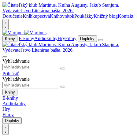
Doručenie
Kníhkupectvá
Knihovrátok
Poukážky
Knižný blog
Kontakt
E-knihy
Audioknihy
Hry
Filmy
Knihy
Doplnky
Vyhľadávanie
Prihlásiť
Vyhľadávanie
Knihy
E-knihy
Audioknihy
Hry
Filmy
Doplnky