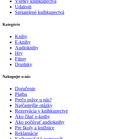
Všetky kníhkupectvá
Udalosti
Spriatelené kníhkupectvá
Kategórie
Knihy
E-knihy
Audioknihy
Hry
Filmy
Doplnky
Nakupujte u nás
Doručenie
Platba
Prečo práve u nás?
Najčastejšie otázky
Rezervácia v kníhkupectve
Ako čítať e-knihy
Ako počúvať audioknihy
Pre školy a knižnice
Reklamácie
Knihomoľský pomocník