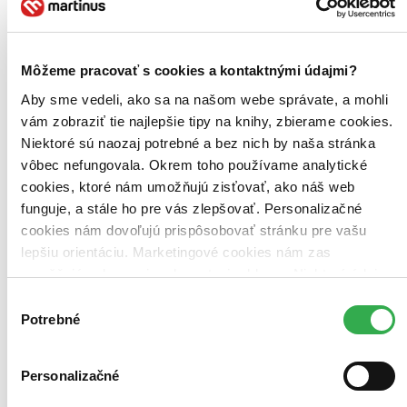
Bestsellery
Top hodnotené
Novinky
Môžeme pracovať s cookies a kontaktnými údajmi?
Najdrahšie
Najlacnejšie
Aby sme vedeli, ako sa na našom webe správate, a mohli
Najvyššia zľava
vám zobraziť tie najlepšie tipy na knihy, zbierame cookies.
Niektoré sú naozaj potrebné a bez nich by naša stránka
vôbec nefungovala. Okrem toho používame analytické
cookies, ktoré nám umožňujú zisťovať, ako náš web
funguje, a stále ho pre vás zlepšovať. Personalizačné
cookies nám dovoľujú prispôsobovať stránku pre vašu
lepšiu orientáciu. Marketingové cookies nám zas
umožňujú zobrazenie relevantnej reklamy. Niektoré údaje
zdieľame aj s tretími stranami. Veľmi by nám pomohlo,
Výber
keby sme mohli používať všetky tieto cookies. Ďakujeme!
Potrebné
súhlasu
Teo myslí
CZ
Personalizačné
Agata Królak