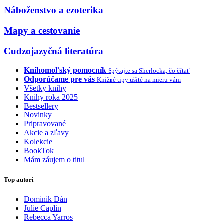
Náboženstvo a ezoterika
Mapy a cestovanie
Cudzojazyčná literatúra
Knihomoľský pomocník
Spýtajte sa Sherlocka, čo čítať
Odporúčame pre vás
Knižné tipy ušité na mieru vám
Všetky knihy
Knihy roka 2025
Bestsellery
Novinky
Pripravované
Akcie a zľavy
Kolekcie
BookTok
Mám záujem o titul
Top autori
Dominik Dán
Julie Caplin
Rebecca Yarros