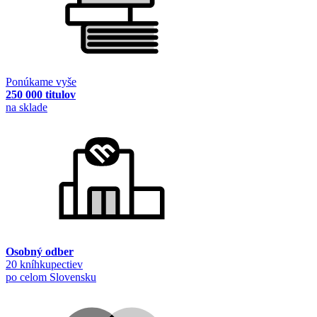
Ponúkame vyše
250 000 titulov
na sklade
Osobný odber
20 kníhkupectiev
po celom Slovensku