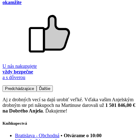
okamžite
U nás nakupujete
vždy bezpečne
a s dôverou
Predchádzajúce
Ďalšie
Aj z drobných vecí sa dajú urobiť veľké. Vďaka vašim Anjelským
drobným ste pri nákupoch na Martinuse darovali už
1 501 846,00 €
na Dobrého Anjela
. Ďakujeme!
Kníhkupectvá
Bratislava - Obchodná
• Otvárame o 10:00