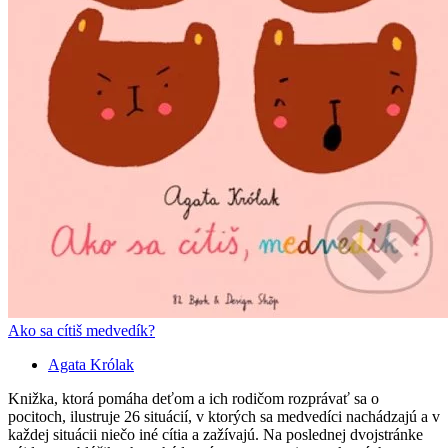
Ako sa cítiš medvedík?
Agata Królak
Knižka, ktorá pomáha deťom a ich rodičom rozprávať sa o
pocitoch, ilustruje 26 situácií, v ktorých sa medvedíci nachádzajú a v
každej situácii niečo iné cítia a zažívajú. Na poslednej dvojstránke