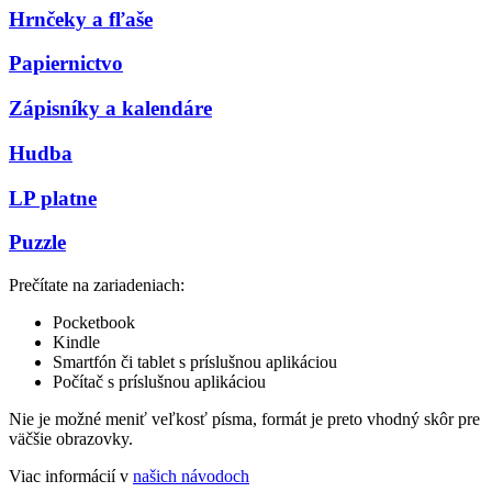
Hrnčeky a fľaše
Papiernictvo
Zápisníky a kalendáre
Hudba
LP platne
Puzzle
Prečítate na zariadeniach:
Pocketbook
Kindle
Smartfón či tablet s príslušnou aplikáciou
Počítač s príslušnou aplikáciou
Nie je možné meniť veľkosť písma, formát je preto vhodný skôr pre
väčšie obrazovky.
Viac informácií v
našich návodoch