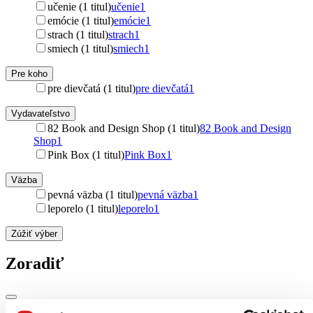
učenie (1 titul)
učenie
1
emócie (1 titul)
emócie
1
strach (1 titul)
strach
1
smiech (1 titul)
smiech
1
Pre koho
pre dievčatá (1 titul)
pre dievčatá
1
Vydavateľstvo
82 Book and Design Shop (1 titul)
82 Book and Design
Shop
1
Pink Box (1 titul)
Pink Box
1
Väzba
pevná väzba (1 titul)
pevná väzba
1
leporelo (1 titul)
leporelo
1
Zúžiť výber
Zoradiť