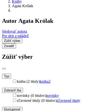
Knihy
Agata Królak
Autor Agata Królak
Sledovať autora
Pre deti a mládež
Zúžiť výber
Zoradiť
Zúžiť výber
Typ
kniha (2 tituly)
kniha
2
Zobraziť iba
novinky (0 titulov)
novinky
zľavnené tituly (0 titulov)
zľavnené tituly
Dostupnosť