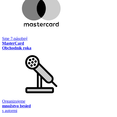
Sme 7-násobný
MasterCard
Obchodník roka
Organizujeme
množstvo besied
s autormi