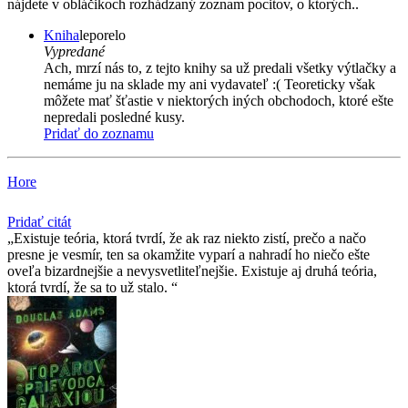
nájdete v obláčikoch rozhádzaný zoznam pocitov, o ktorých..
Kniha
leporelo
Vypredané
Ach, mrzí nás to, z tejto knihy sa už predali všetky výtlačky a
nemáme ju na sklade my ani vydavateľ :( Teoreticky však
môžete mať šťastie v niektorých iných obchodoch, ktoré ešte
nepredali posledné kusy.
Pridať do zoznamu
Hore
Pridať citát
Existuje teória, ktorá tvrdí, že ak raz niekto zistí, prečo a načo
presne je vesmír, ten sa okamžite vyparí a nahradí ho niečo ešte
oveľa bizardnejšie a nevysvetliteľnejšie. Existuje aj druhá teória,
ktorá tvrdí, že sa to už stalo.