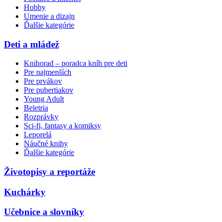
Hobby
Umenie a dizajn
Ďalšie kategórie
Deti a mládež
Knihorad – poradca kníh pre deti
Pre najmenších
Pre prvákov
Pre pubertiakov
Young Adult
Beletria
Rozprávky
Sci-fi, fantasy a komiksy
Leporelá
Náučné knihy
Ďalšie kategórie
Životopisy a reportáže
Kuchárky
Učebnice a slovníky