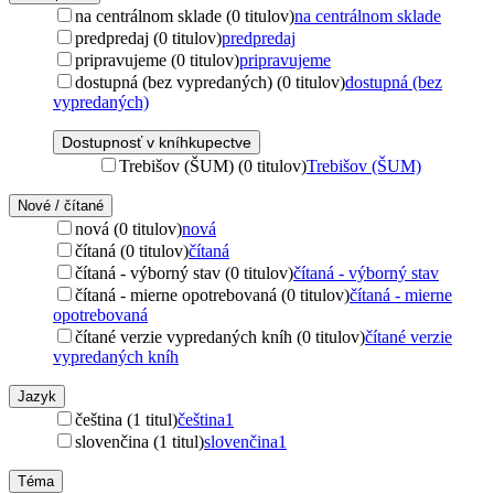
na centrálnom sklade (0 titulov)
na centrálnom sklade
predpredaj (0 titulov)
predpredaj
pripravujeme (0 titulov)
pripravujeme
dostupná (bez vypredaných) (0 titulov)
dostupná (bez
vypredaných)
Dostupnosť v kníhkupectve
Trebišov (ŠUM) (0 titulov)
Trebišov (ŠUM)
Nové / čítané
nová (0 titulov)
nová
čítaná (0 titulov)
čítaná
čítaná - výborný stav (0 titulov)
čítaná - výborný stav
čítaná - mierne opotrebovaná (0 titulov)
čítaná - mierne
opotrebovaná
čítané verzie vypredaných kníh (0 titulov)
čítané verzie
vypredaných kníh
Jazyk
čeština (1 titul)
čeština
1
slovenčina (1 titul)
slovenčina
1
Téma