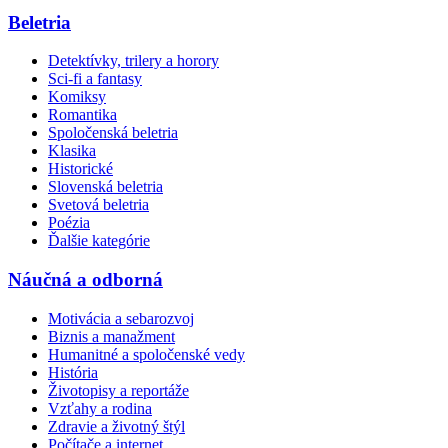
Beletria
Detektívky, trilery a horory
Sci-fi a fantasy
Komiksy
Romantika
Spoločenská beletria
Klasika
Historické
Slovenská beletria
Svetová beletria
Poézia
Ďalšie kategórie
Náučná a odborná
Motivácia a sebarozvoj
Biznis a manažment
Humanitné a spoločenské vedy
História
Životopisy a reportáže
Vzťahy a rodina
Zdravie a životný štýl
Počítače a internet