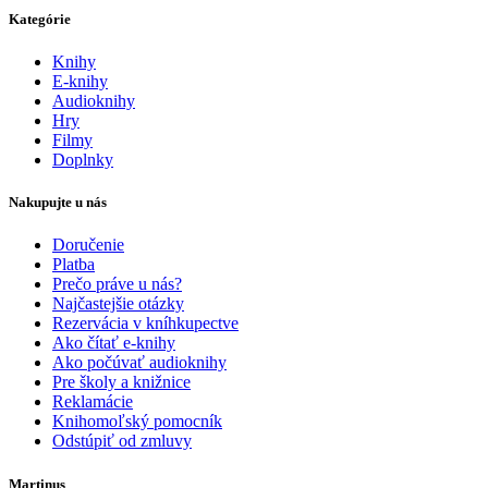
Kategórie
Knihy
E-knihy
Audioknihy
Hry
Filmy
Doplnky
Nakupujte u nás
Doručenie
Platba
Prečo práve u nás?
Najčastejšie otázky
Rezervácia v kníhkupectve
Ako čítať e-knihy
Ako počúvať audioknihy
Pre školy a knižnice
Reklamácie
Knihomoľský pomocník
Odstúpiť od zmluvy
Martinus