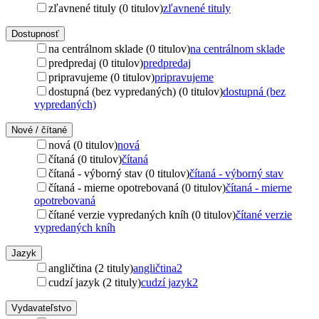
zľavnené tituly (0 titulov)
zľavnené tituly
Dostupnosť
na centrálnom sklade (0 titulov)
na centrálnom sklade
predpredaj (0 titulov)
predpredaj
pripravujeme (0 titulov)
pripravujeme
dostupná (bez vypredaných) (0 titulov)
dostupná (bez
vypredaných)
Nové / čítané
nová (0 titulov)
nová
čítaná (0 titulov)
čítaná
čítaná - výborný stav (0 titulov)
čítaná - výborný stav
čítaná - mierne opotrebovaná (0 titulov)
čítaná - mierne
opotrebovaná
čítané verzie vypredaných kníh (0 titulov)
čítané verzie
vypredaných kníh
Jazyk
angličtina (2 tituly)
angličtina
2
cudzí jazyk (2 tituly)
cudzí jazyk
2
Vydavateľstvo