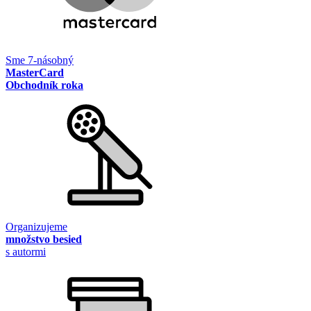
Sme 7-násobný
MasterCard
Obchodník roka
Organizujeme
množstvo besied
s autormi