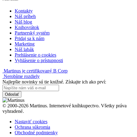
Kontakty
Náš príbeh
Náš blog
Knihovrátok
Partnerský systém
Pridaj sa k nám
Marketing
Náš labák
Prehlásenie o cookies
Vyhlásenie o prístupnosti
Martinus je certifikovaný B Corp
Nerobíme rozdiely
Najlepšie novinky sú tie knižné. Získajte ich ako prví:
Odoslať
© 2000-2026 Martinus. Internetové kníhkupectvo. Všetky práva
vyhradené.
Nastaviť cookies
Ochrana súkromia
Obchodné podmienky