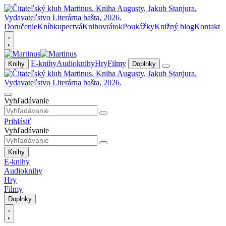
Doručenie
Kníhkupectvá
Knihovrátok
Poukážky
Knižný blog
Kontakt
E-knihy
Audioknihy
Hry
Filmy
Knihy
Doplnky
Vyhľadávanie
Prihlásiť
Vyhľadávanie
Knihy
E-knihy
Audioknihy
Hry
Filmy
Doplnky