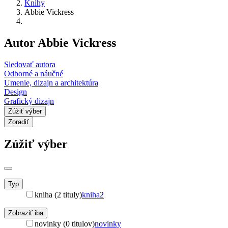
Knihy
Abbie Vickress
Autor Abbie Vickress
Sledovať autora
Odborné a náučné
Umenie, dizajn a architektúra
Design
Grafický dizajn
Zúžiť výber
Zoradiť
Zúžiť výber
Typ
kniha (2 tituly)
kniha
2
Zobraziť iba
novinky (0 titulov)
novinky