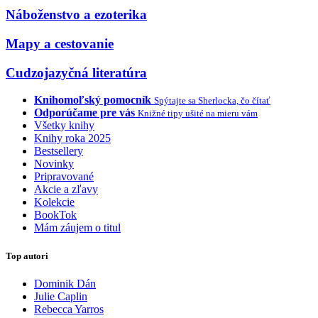
Náboženstvo a ezoterika
Mapy a cestovanie
Cudzojazyčná literatúra
Knihomoľský pomocník
Spýtajte sa Sherlocka, čo čítať
Odporúčame pre vás
Knižné tipy ušité na mieru vám
Všetky knihy
Knihy roka 2025
Bestsellery
Novinky
Pripravované
Akcie a zľavy
Kolekcie
BookTok
Mám záujem o titul
Top autori
Dominik Dán
Julie Caplin
Rebecca Yarros