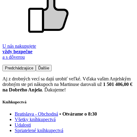
U nás nakupujete
vždy bezpečne
a s dôverou
Predchádzajúce
Ďalšie
Aj z drobných vecí sa dajú urobiť veľké. Vďaka vašim Anjelským
drobným ste pri nákupoch na Martinuse darovali už
1 501 406,00 €
na Dobrého Anjela
. Ďakujeme!
Kníhkupectvá
Bratislava - Obchodná
• Otvárame o 8:30
Všetky kníhkupectvá
Udalosti
Spriatelené kníhkupectvá