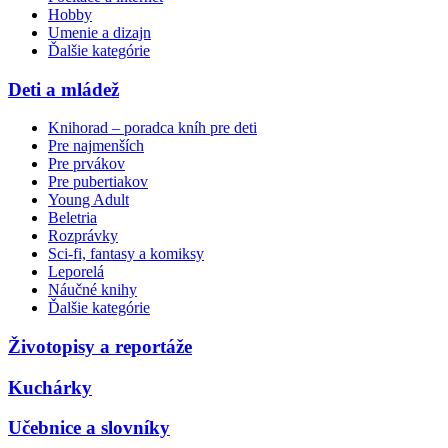
Hobby
Umenie a dizajn
Ďalšie kategórie
Deti a mládež
Knihorad – poradca kníh pre deti
Pre najmenších
Pre prvákov
Pre pubertiakov
Young Adult
Beletria
Rozprávky
Sci-fi, fantasy a komiksy
Leporelá
Náučné knihy
Ďalšie kategórie
Životopisy a reportáže
Kuchárky
Učebnice a slovníky