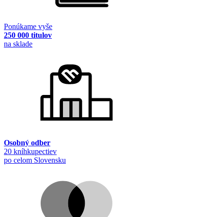
Ponúkame vyše
250 000 titulov
na sklade
Osobný odber
20 kníhkupectiev
po celom Slovensku