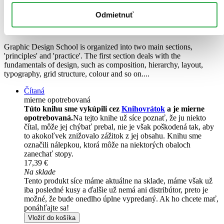
Abbie Vickress
Odmietnuť
David Dabner
Sandra Stewart
Graphic Design School is organized into two main sections,
'principles' and 'practice'. The first section deals with the
fundamentals of design, such as composition, hierarchy, layout,
typography, grid structure, colour and so on....
Čítaná
mierne opotrebovaná
Túto knihu sme vykúpili cez
Knihovrátok
a je mierne
opotrebovaná.
Na tejto knihe už síce poznať, že ju niekto
čítal, môže jej chýbať prebal, nie je však poškodená tak, aby
to akokoľvek znižovalo zážitok z jej obsahu. Knihu sme
označili nálepkou, ktorá môže na niektorých obaloch
zanechať stopy.
17,39 €
Na sklade
Tento produkt síce máme aktuálne na sklade, máme však už
iba posledné kusy a ďalšie už nemá ani distribútor, preto je
možné, že bude onedlho úplne vypredaný. Ak ho chcete mať,
ponáhľajte sa!
Vložiť do košíka