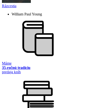
Rázcestia
William Paul Young
Máme
35-ročnú tradíciu
predaja kníh