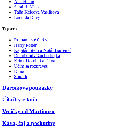
Ana Huang
Sarah J. Maas
Táňa Keleová Vasilková
Lucinda Riley
Top série
Romantické úteky
Harry Potter
Kapitán Stein a Notár Barbarič
Denník odvážneho bojka
Krimi Dominika Dána
Učím sa rozprávať
Duna
Smradi
Darčekové poukážky
Čítačky e-kníh
Vecičky od Martinusu
Káva, čaj a pochutiny