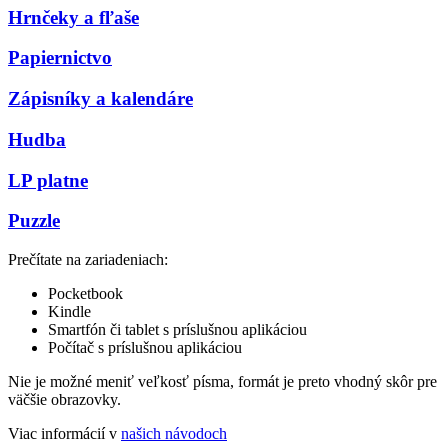
Hrnčeky a fľaše
Papiernictvo
Zápisníky a kalendáre
Hudba
LP platne
Puzzle
Prečítate na zariadeniach:
Pocketbook
Kindle
Smartfón či tablet s príslušnou aplikáciou
Počítač s príslušnou aplikáciou
Nie je možné meniť veľkosť písma, formát je preto vhodný skôr pre
väčšie obrazovky.
Viac informácií v
našich návodoch