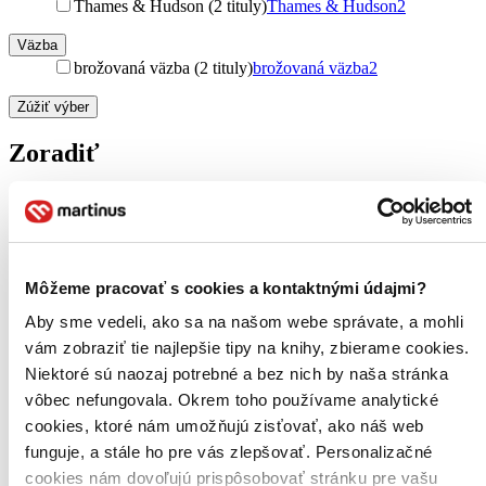
Thames & Hudson (2 tituly)
Thames & Hudson
2
Väzba
brožovaná väzba (2 tituly)
brožovaná väzba
2
Zúžiť výber
Zoradiť
Bestsellery
Top hodnotené
Môžeme pracovať s cookies a kontaktnými údajmi?
Novinky
Najdrahšie
Aby sme vedeli, ako sa na našom webe správate, a mohli
Najlacnejšie
vám zobraziť tie najlepšie tipy na knihy, zbierame cookies.
Najvyššia zľava
Niektoré sú naozaj potrebné a bez nich by naša stránka
vôbec nefungovala. Okrem toho používame analytické
cookies, ktoré nám umožňujú zisťovať, ako náš web
funguje, a stále ho pre vás zlepšovať. Personalizačné
cookies nám dovoľujú prispôsobovať stránku pre vašu