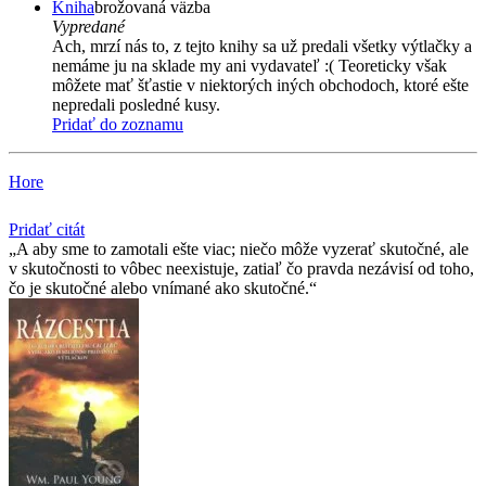
Kniha
brožovaná väzba
Vypredané
Ach, mrzí nás to, z tejto knihy sa už predali všetky výtlačky a
nemáme ju na sklade my ani vydavateľ :( Teoreticky však
môžete mať šťastie v niektorých iných obchodoch, ktoré ešte
nepredali posledné kusy.
Pridať do zoznamu
Hore
Pridať citát
A aby sme to zamotali ešte viac; niečo môže vyzerať skutočné, ale
v skutočnosti to vôbec neexistuje, zatiaľ čo pravda nezávisí od toho,
čo je skutočné alebo vnímané ako skutočné.