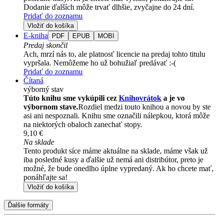
Dodanie ďalších môže trvať dlhšie, zvyčajne do 24 dní.
Pridať do zoznamu
Vložiť do košíka
E-kniha
PDF
EPUB
MOBI
Predaj skončil
Ach, mrzí nás to, ale platnosť licencie na predaj tohto titulu
vypršala. Nemôžeme ho už bohužiaľ predávať :-(
Pridať do zoznamu
Čítaná
výborný stav
Túto knihu sme vykúpili cez
Knihovrátok
a je vo
výbornom stave.
Rozdiel medzi touto knihou a novou by ste
asi ani nespoznali. Knihu sme označili nálepkou, ktorá môže
na niektorých obaloch zanechať stopy.
9,10 €
Na sklade
Tento produkt síce máme aktuálne na sklade, máme však už
iba posledné kusy a ďalšie už nemá ani distribútor, preto je
možné, že bude onedlho úplne vypredaný. Ak ho chcete mať,
ponáhľajte sa!
Vložiť do košíka
Ďalšie formáty