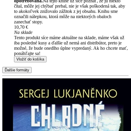
opotrebovaná.
Na tejto knihe už síce poznať, že ju niekto
čítal, môže jej chýbať prebal, nie je však poškodená tak, aby
to akokoľvek znižovalo zážitok z jej obsahu. Knihu sme
označili nálepkou, ktorá môže na niektorých obaloch
zanechať stopy.
10,70 €
Na sklade
Tento produkt síce máme aktuálne na sklade, máme však už
iba posledné kusy a ďalšie už nemá ani distribútor, preto je
možné, že bude onedlho úplne vypredaný. Ak ho chcete mať,
ponáhľajte sa!
Vložiť do košíka
Ďalšie formáty