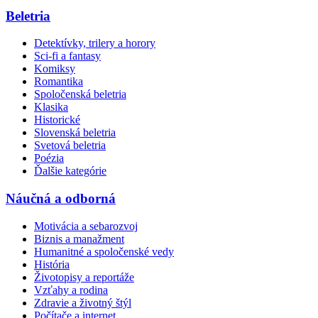
Beletria
Detektívky, trilery a horory
Sci-fi a fantasy
Komiksy
Romantika
Spoločenská beletria
Klasika
Historické
Slovenská beletria
Svetová beletria
Poézia
Ďalšie kategórie
Náučná a odborná
Motivácia a sebarozvoj
Biznis a manažment
Humanitné a spoločenské vedy
História
Životopisy a reportáže
Vzťahy a rodina
Zdravie a životný štýl
Počítače a internet