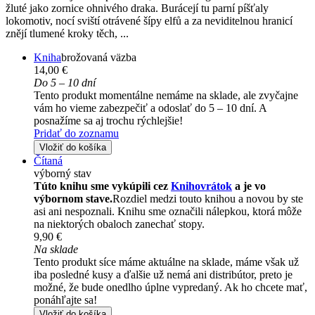
žluté jako zornice ohnivého draka. Burácejí tu parní píšťaly
lokomotiv, nocí sviští otrávené šípy elfů a za neviditelnou hranicí
znějí tlumené kroky těch, ...
Kniha
brožovaná väzba
14,00 €
Do 5 – 10 dní
Tento produkt momentálne nemáme na sklade, ale zvyčajne
vám ho vieme zabezpečiť a odoslať do 5 – 10 dní. A
posnažíme sa aj trochu rýchlejšie!
Pridať do zoznamu
Vložiť do košíka
Čítaná
výborný stav
Túto knihu sme vykúpili cez
Knihovrátok
a je vo
výbornom stave.
Rozdiel medzi touto knihou a novou by ste
asi ani nespoznali. Knihu sme označili nálepkou, ktorá môže
na niektorých obaloch zanechať stopy.
9,90 €
Na sklade
Tento produkt síce máme aktuálne na sklade, máme však už
iba posledné kusy a ďalšie už nemá ani distribútor, preto je
možné, že bude onedlho úplne vypredaný. Ak ho chcete mať,
ponáhľajte sa!
Vložiť do košíka