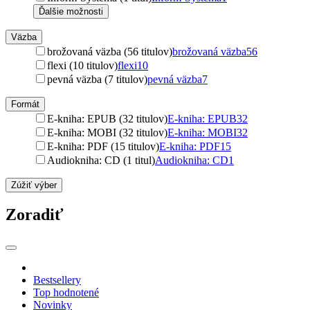
Ďalšie možnosti
Väzba
brožovaná väzba (56 titulov)
brožovaná väzba
56
flexi (10 titulov)
flexi
10
pevná väzba (7 titulov)
pevná väzba
7
Formát
E-kniha: EPUB (32 titulov)
E-kniha: EPUB
32
E-kniha: MOBI (32 titulov)
E-kniha: MOBI
32
E-kniha: PDF (15 titulov)
E-kniha: PDF
15
Audiokniha: CD (1 titul)
Audiokniha: CD
1
Zúžiť výber
Zoradiť
Bestsellery
Top hodnotené
Novinky