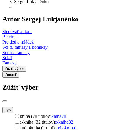
Sergej Lukjaněnko
Autor Sergej Lukjaněnko
Sledovať autora
Beletria
Pre deti a mládež
Sci-fi, fantasy a komiksy
Sci-fi a fantasy
Sci-fi
Fantasy
Zúžiť výber
Zoradiť
Zúžiť výber
Typ
kniha (78 titulov)
kniha
78
e-kniha (32 titulov)
e-kniha
32
audiokniha (1 titul)
audiokniha
1