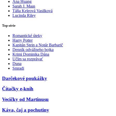
Ana Huang
Sarah J. Maas
Táňa Keleová Vasilková
Lucinda Riley
Top série
Romantické úteky
Harry Potter
Kapitán Stein a Notár Barbarič
Denník odvážneho bojka
Krimi Dominika Dána
Učím sa rozprávať
Duna
Smradi
Darčekové poukážky
Čítačky e-kníh
Vecičky od Martinusu
Káva, čaj a pochutiny