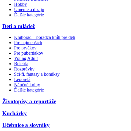
Hobby
Umenie a dizajn
Ďalšie kategórie
Deti a mládež
Knihorad – poradca kníh pre deti
Pre najmenších
Pre prvákov
Pre pubertiakov
Young Adult
Beletria
Rozprávky
Sci-fi, fantasy a komiksy
Leporelá
Náučné knihy
Ďalšie kategórie
Životopisy a reportáže
Kuchárky
Učebnice a slovníky