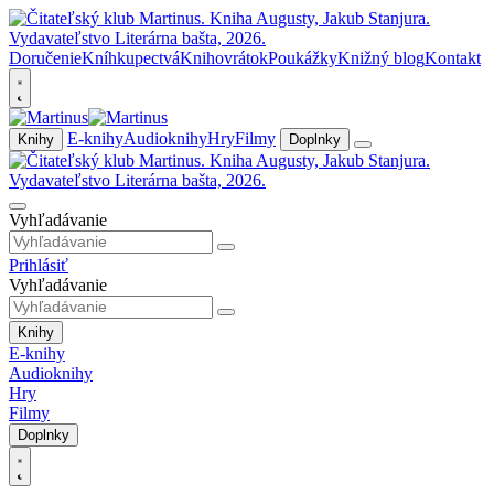
Doručenie
Kníhkupectvá
Knihovrátok
Poukážky
Knižný blog
Kontakt
E-knihy
Audioknihy
Hry
Filmy
Knihy
Doplnky
Vyhľadávanie
Prihlásiť
Vyhľadávanie
Knihy
E-knihy
Audioknihy
Hry
Filmy
Doplnky