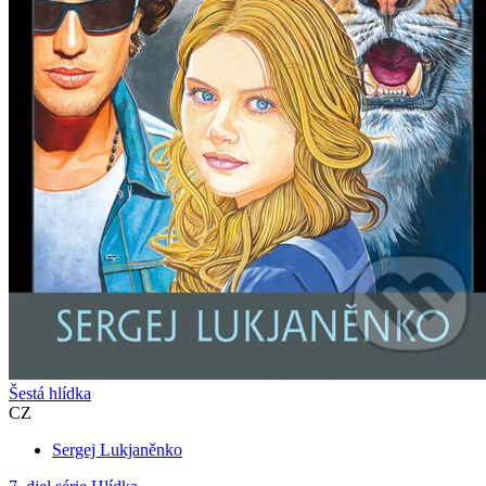
Šestá hlídka
CZ
Sergej Lukjaněnko