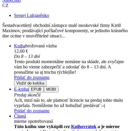
Nanečisto
CZ
Sergej Lukjaněnko
Šestadvacetiletý obchodní zástupce malé moskevské firmy Kirill
Maximov, prodávající počítačové komponenty, se jednoho krásného
dne ocitne v neuvěřitelné situaci...
Kniha
brožovaná väzba
12,60 €
Do 8 – 13 dní
Tento produkt momentálne nemáme na sklade, ale zvyčajne
vám ho vieme zabezpečiť a odoslať do 8 – 13 dní. A
posnažíme sa aj trochu rýchlejšie!
Pridať do zoznamu
Vložiť do košíka
E-kniha
EPUB
MOBI
Predaj skončil
Ach, mrzí nás to, ale platnosť licencie na predaj tohto titulu
vypršala. Nemôžeme ho už bohužiaľ predávať :-(
Pridať do zoznamu
Čítaná
mierne opotrebovaná
Túto knihu sme vykúpili cez
Knihovrátok
a je mierne