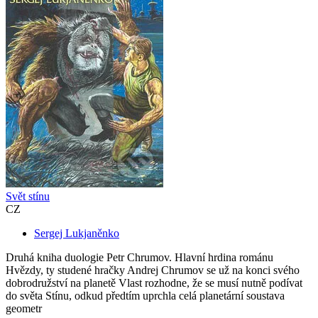
Svět stínu
CZ
Sergej Lukjaněnko
Druhá kniha duologie Petr Chrumov. Hlavní hrdina románu
Hvězdy, ty studené hračky Andrej Chrumov se už na konci svého
dobrodružství na planetě Vlast rozhodne, že se musí nutně podívat
do světa Stínu, odkud předtím uprchla celá planetární soustava
geometr