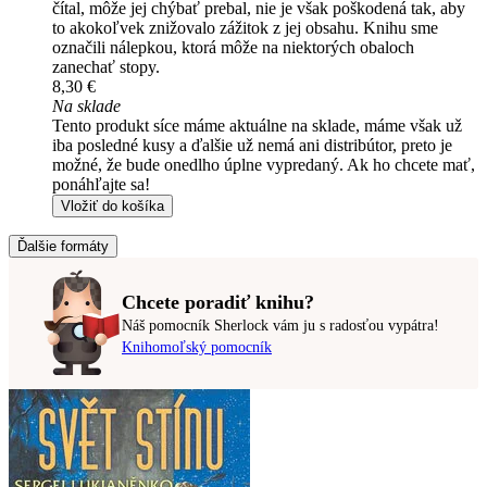
čítal, môže jej chýbať prebal, nie je však poškodená tak, aby
to akokoľvek znižovalo zážitok z jej obsahu. Knihu sme
označili nálepkou, ktorá môže na niektorých obaloch
zanechať stopy.
8,30 €
Na sklade
Tento produkt síce máme aktuálne na sklade, máme však už
iba posledné kusy a ďalšie už nemá ani distribútor, preto je
možné, že bude onedlho úplne vypredaný. Ak ho chcete mať,
ponáhľajte sa!
Vložiť do košíka
Ďalšie formáty
Chcete poradiť knihu?
Náš pomocník Sherlock vám ju s radosťou vypátra!
Knihomoľský pomocník