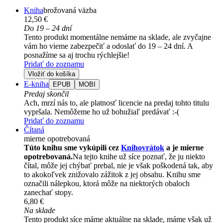
Kniha
brožovaná väzba
12,50 €
Do 19 – 24 dní
Tento produkt momentálne nemáme na sklade, ale zvyčajne
vám ho vieme zabezpečiť a odoslať do 19 – 24 dní. A
posnažíme sa aj trochu rýchlejšie!
Pridať do zoznamu
Vložiť do košíka
E-kniha
EPUB
MOBI
Predaj skončil
Ach, mrzí nás to, ale platnosť licencie na predaj tohto titulu
vypršala. Nemôžeme ho už bohužiaľ predávať :-(
Pridať do zoznamu
Čítaná
mierne opotrebovaná
Túto knihu sme vykúpili cez
Knihovrátok
a je mierne
opotrebovaná.
Na tejto knihe už síce poznať, že ju niekto
čítal, môže jej chýbať prebal, nie je však poškodená tak, aby
to akokoľvek znižovalo zážitok z jej obsahu. Knihu sme
označili nálepkou, ktorá môže na niektorých obaloch
zanechať stopy.
6,80 €
Na sklade
Tento produkt síce máme aktuálne na sklade, máme však už