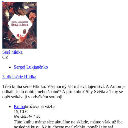
Šerá hlídka
CZ
Sergej Lukjaněnko
3. diel série
Hlídka
Třetí kniha série Hlídka. Všemocný šéf má svá tajemství. A Anton je
odhalí. Je to dobře, nebo špatně? A pro koho? Síly Světla a Tmy se
opět setkávají v odvěkém souboji.
Kniha
brožovaná väzba
15,10 €
Na sklade 1 ks
Túto knihu máme síce aktuálne na sklade, máme však už iba
posledné kusy. Ak ju chcete mať rýchlo, ponáhľajte sa!