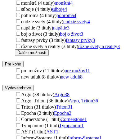
monštrá (4 tituly)
monštrá
4
súboje (4 tituly)
súboje
4
pohroma (4 tituly)
pohroma
4
cudzie svety (4 tituly)
cudzie svety
4
napätie (3 tituly)
napätie
3
boj o život (3 tituly)
boj o život
3
fantasy prvky (3 tituly)
fantasy prvky
3
rôzne svety a reality (3 tituly)
rôzne svety a reality
3
Ďalšie možnosti
Pre koho
pre mužov (11 titulov)
pre mužov
11
new adult (8 titulov)
new adult
8
Vydavateľstvo
Argo (38 titulov)
Argo
38
Argo, Triton (36 titulov)
Argo, Triton
36
Triton (31 titulov)
Triton
31
Epocha (2 tituly)
Epocha
2
Cornerstone (1 titul)
Cornerstone
1
Tympanum (1 titul)
Tympanum
1
AST (1 titul)
AST
1
Inform-Systema (1 titul)
Inform-Systema
1