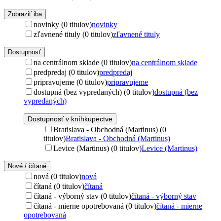
Zobraziť iba
novinky (0 titulov)
novinky
zľavnené tituly (0 titulov)
zľavnené tituly
Dostupnosť
na centrálnom sklade (0 titulov)
na centrálnom sklade
predpredaj (0 titulov)
predpredaj
pripravujeme (0 titulov)
pripravujeme
dostupná (bez vypredaných) (0 titulov)
dostupná (bez
vypredaných)
Dostupnosť v kníhkupectve
Bratislava - Obchodná (Martinus) (0
titulov)
Bratislava - Obchodná (Martinus)
Levice (Martinus) (0 titulov)
Levice (Martinus)
Nové / čítané
nová (0 titulov)
nová
čítaná (0 titulov)
čítaná
čítaná - výborný stav (0 titulov)
čítaná - výborný stav
čítaná - mierne opotrebovaná (0 titulov)
čítaná - mierne
opotrebovaná