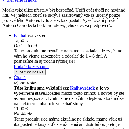
7. diel série
Hlídka
Moskevské ulice přestaly být bezpečné. Upíři opět útočí na nevinné
lidi. Ve jménech obětí se ukrývá zašifrovaný vzkaz určený pouze
pro světlého Antona. Kdo ale vzkaz poslal? Vyšetřování přivádí
Antona Goroděckého k prorokovi, jehož děsivá předpověď...
Kniha
flexi väzba
12,60 €
Do 1 – 6 dní
Tento produkt momentálne nemáme na sklade, ale zvyčajne
vám ho vieme zabezpečiť a odoslať do 1 – 6 dní. A
posnažíme sa aj trochu rýchlejšie!
Pridať do zoznamu
Vložiť do košíka
Čítaná
výborný stav
Túto knihu sme vykúpili cez
Knihovrátok
a je vo
výbornom stave.
Rozdiel medzi touto knihou a novou by ste
asi ani nespoznali. Knihu sme označili nálepkou, ktorá môže
na niektorých obaloch zanechať stopy.
11,90 €
Na sklade
Tento produkt síce máme aktuálne na sklade, máme však už
iba posledné kusy a ďalšie už nemá ani distribútor, preto je