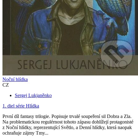
Noční hlídka
CZ
Sergej Lukjaněnko
1. diel série
Hlídka
První díl fantasy trilogie. Popisuje trvalé soupeření sil Dobra a Zla.
Na problematickou regulérnost tohoto zápasu dohlížejí protagonisté
z Noční hlídky, reprezentující Světlo, a Denní hlídky, která naopak
ochraňuje zájmy Tmy...