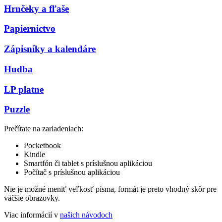
Hrnčeky a fľaše
Papiernictvo
Zápisníky a kalendáre
Hudba
LP platne
Puzzle
Prečítate na zariadeniach:
Pocketbook
Kindle
Smartfón či tablet s príslušnou aplikáciou
Počítač s príslušnou aplikáciou
Nie je možné meniť veľkosť písma, formát je preto vhodný skôr pre
väčšie obrazovky.
Viac informácií v
našich návodoch