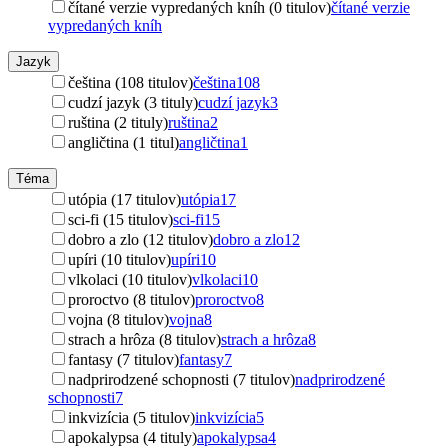
čítané verzie vypredaných kníh (0 titulov)
čítané verzie
vypredaných kníh
Jazyk
čeština (108 titulov)
čeština
108
cudzí jazyk (3 tituly)
cudzí jazyk
3
ruština (2 tituly)
ruština
2
angličtina (1 titul)
angličtina
1
Téma
utópia (17 titulov)
utópia
17
sci-fi (15 titulov)
sci-fi
15
dobro a zlo (12 titulov)
dobro a zlo
12
upíri (10 titulov)
upíri
10
vlkolaci (10 titulov)
vlkolaci
10
proroctvo (8 titulov)
proroctvo
8
vojna (8 titulov)
vojna
8
strach a hrôza (8 titulov)
strach a hrôza
8
fantasy (7 titulov)
fantasy
7
nadprirodzené schopnosti (7 titulov)
nadprirodzené
schopnosti
7
inkvizícia (5 titulov)
inkvizícia
5
apokalypsa (4 tituly)
apokalypsa
4