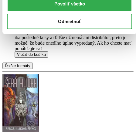
Povoliť všetko
to akokoľvek znižovalo zážitok z jej obsahu. Knihu sme
označili nálepkou, ktorá môže na niektorých obaloch
zanechať stopy.
8,60 €
Odmietnuť
Na sklade
Tento produkt síce máme aktuálne na sklade, máme však už
iba posledné kusy a ďalšie už nemá ani distribútor, preto je
možné, že bude onedlho úplne vypredaný. Ak ho chcete mať,
ponáhľajte sa!
Vložiť do košíka
Ďalšie formáty