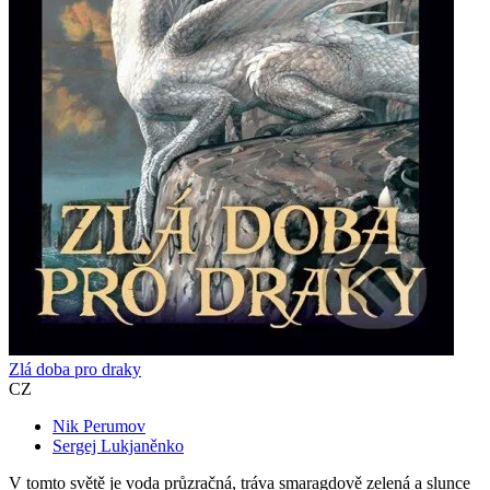
Zlá doba pro draky
CZ
Nik Perumov
Sergej Lukjaněnko
V tomto světě je voda průzračná, tráva smaragdově zelená a slunce