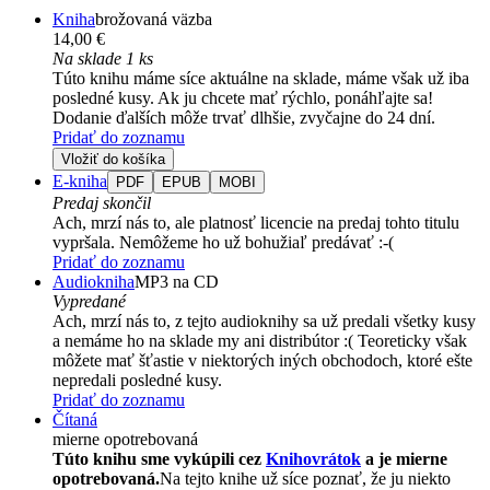
Kniha
brožovaná väzba
14,00 €
Na sklade 1 ks
Túto knihu máme síce aktuálne na sklade, máme však už iba
posledné kusy. Ak ju chcete mať rýchlo, ponáhľajte sa!
Dodanie ďalších môže trvať dlhšie, zvyčajne do 24 dní.
Pridať do zoznamu
Vložiť do košíka
E-kniha
PDF
EPUB
MOBI
Predaj skončil
Ach, mrzí nás to, ale platnosť licencie na predaj tohto titulu
vypršala. Nemôžeme ho už bohužiaľ predávať :-(
Pridať do zoznamu
Audiokniha
MP3 na CD
Vypredané
Ach, mrzí nás to, z tejto audioknihy sa už predali všetky kusy
a nemáme ho na sklade my ani distribútor :( Teoreticky však
môžete mať šťastie v niektorých iných obchodoch, ktoré ešte
nepredali posledné kusy.
Pridať do zoznamu
Čítaná
mierne opotrebovaná
Túto knihu sme vykúpili cez
Knihovrátok
a je mierne
opotrebovaná.
Na tejto knihe už síce poznať, že ju niekto