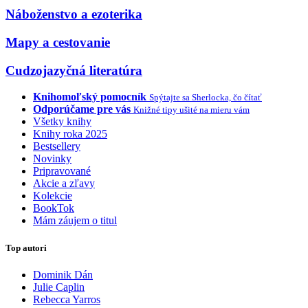
Náboženstvo a ezoterika
Mapy a cestovanie
Cudzojazyčná literatúra
Knihomoľský pomocník
Spýtajte sa Sherlocka, čo čítať
Odporúčame pre vás
Knižné tipy ušité na mieru vám
Všetky knihy
Knihy roka 2025
Bestsellery
Novinky
Pripravované
Akcie a zľavy
Kolekcie
BookTok
Mám záujem o titul
Top autori
Dominik Dán
Julie Caplin
Rebecca Yarros