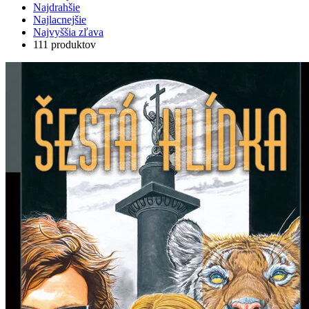
Najdrahšie
Najlacnejšie
Najvyššia zľava
111 produktov