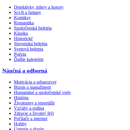
Detektívky, trilery a horory
Sci-fi a fantasy
Komiksy
Romantika
Spoločenská beletria
Klasika
Historické
Slovenská beletria
Svetová beletria
Poézia
Ďalšie kategórie
Náučná a odborná
Motivácia a sebarozvoj
Biznis a manažment
Humanitné a spoločenské vedy
História
Životopisy a reportáže
Vzťahy a rodina
Zdravie a životný štýl
Počítače a internet
Hobby
Umenie a dizajn