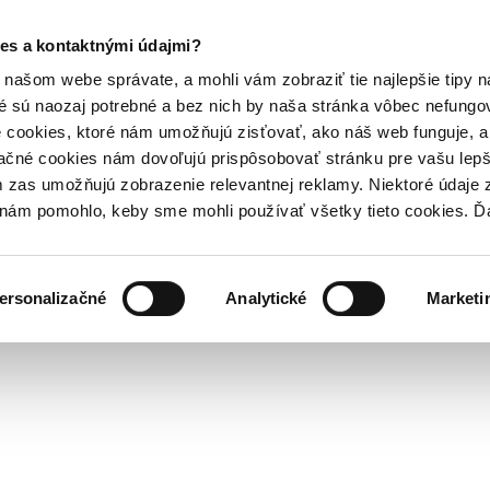
es a kontaktnými údajmi?
našom webe správate, a mohli vám zobraziť tie najlepšie tipy n
é sú naozaj potrebné a bez nich by naša stránka vôbec nefung
 cookies, ktoré nám umožňujú zisťovať, ako náš web funguje, a 
ačné cookies nám dovoľujú prispôsobovať stránku pre vašu lepši
zas umožňujú zobrazenie relevantnej reklamy. Niektoré údaje z
y nám pomohlo, keby sme mohli používať všetky tieto cookies. 
ersonalizačné
Analytické
Marketi