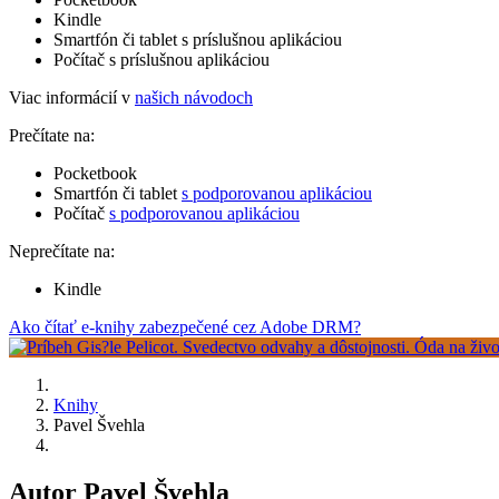
Kindle
Smartfón či tablet s príslušnou aplikáciou
Počítač s príslušnou aplikáciou
Viac informácií v
našich návodoch
Prečítate na:
Pocketbook
Smartfón či tablet
s podporovanou aplikáciou
Počítač
s podporovanou aplikáciou
Neprečítate na:
Kindle
Ako čítať e-knihy zabezpečené cez Adobe DRM?
Knihy
Pavel Švehla
Autor Pavel Švehla