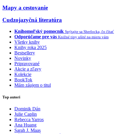
Mapy a cestovanie
Cudzojazyčná literatúra
Knihomoľský pomocník
Spýtajte sa Sherlocka, čo čítať
Odporúčame pre vás
Knižné tipy ušité na mieru vám
Všetky knihy
Knihy roka 2025
Bestsellery
Novinky
Pripravované
Akcie a zľavy
Kolekcie
BookTok
Mám záujem o titul
Top autori
Dominik Dán
Julie Caplin
Rebecca Yarros
Ana Huang
Sarah J. Maas