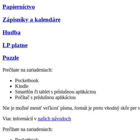
Papiernictvo
Zápisníky a kalendáre
Hudba
LP platne
Puzzle
Prečítate na zariadeniach:
Pocketbook
Kindle
Smartfón či tablet s príslušnou aplikáciou
Počítač s príslušnou aplikáciou
Nie je možné meniť veľkosť písma, formát je preto vhodný skôr pre 
Viac informácií v
našich návodoch
Prečítate na zariadeniach:
Pocketbook