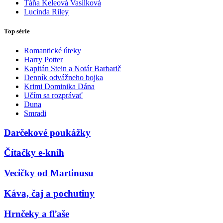
Táňa Keleová Vasilková
Lucinda Riley
Top série
Romantické úteky
Harry Potter
Kapitán Stein a Notár Barbarič
Denník odvážneho bojka
Krimi Dominika Dána
Učím sa rozprávať
Duna
Smradi
Darčekové poukážky
Čítačky e-kníh
Vecičky od Martinusu
Káva, čaj a pochutiny
Hrnčeky a fľaše