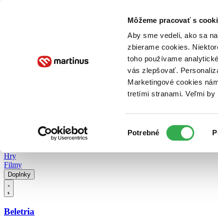
Doručenie
Kníhkupectvá
Knihovrátok
Poukážky
Knižný blog
Kontakt
Môžeme pracovať s cooki
Aby sme vedeli, ako sa na 
zbierame cookies. Niektor
E-knihy
Audioknihy
Hry
Filmy
Knihy
Doplnky
toho používame analytické
vás zlepšovať. Personaliz
Vyhľadávanie
Marketingové cookies nám 
tretími stranami. Veľmi b
Prihlásiť
Vyhľadávanie
Výber
Knihy
Potrebné
P
súhlasu
E-knihy
Audioknihy
Hry
Filmy
Doplnky
Beletria