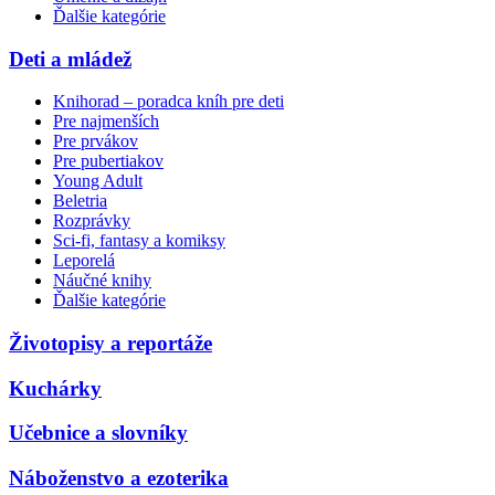
Ďalšie kategórie
Deti a mládež
Knihorad – poradca kníh pre deti
Pre najmenších
Pre prvákov
Pre pubertiakov
Young Adult
Beletria
Rozprávky
Sci-fi, fantasy a komiksy
Leporelá
Náučné knihy
Ďalšie kategórie
Životopisy a reportáže
Kuchárky
Učebnice a slovníky
Náboženstvo a ezoterika