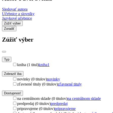
Sledovať autora
Učebnice a slovníky
Jazykové učebnice
Zúžiť výber
Zoradiť
Zúžiť výber
Typ
kniha (1 titul)
kniha
1
Zobraziť iba
novinky (0 titulov)
novinky
zľavnené tituly (0 titulov)
zľavnené tituly
Dostupnosť
na centrálnom sklade (0 titulov)
na centrálnom sklade
predpredaj (0 titulov)
predpredaj
pripravujeme (0 titulov)
pripravujeme