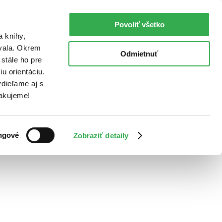
Povoliť všetko
a knihy,
ovala. Okrem
Odmietnuť
stále ho pre
u orientáciu.
dieľame aj s
Ďakujeme!
ngové
Zobraziť detaily