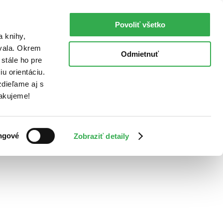
Povoliť všetko
a knihy,
ovala. Okrem
Odmietnuť
stále ho pre
u orientáciu.
dieľame aj s
Ďakujeme!
ngové
Zobraziť detaily