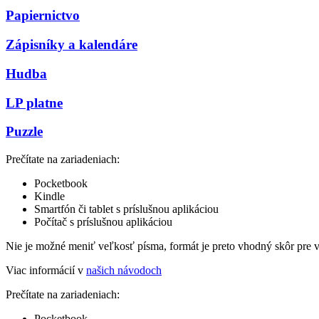
Papiernictvo
Zápisníky a kalendáre
Hudba
LP platne
Puzzle
Prečítate na zariadeniach:
Pocketbook
Kindle
Smartfón či tablet s príslušnou aplikáciou
Počítač s príslušnou aplikáciou
Nie je možné meniť veľkosť písma, formát je preto vhodný skôr pre 
Viac informácií v
našich návodoch
Prečítate na zariadeniach:
Pocketbook