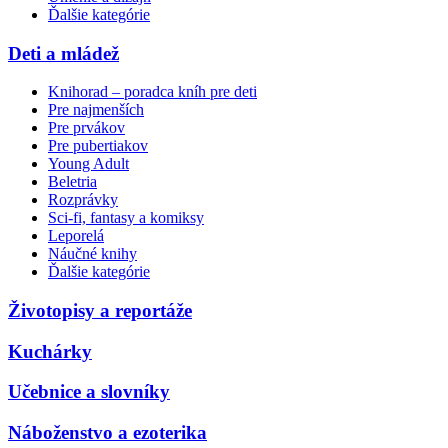
Ďalšie kategórie
Deti a mládež
Knihorad – poradca kníh pre deti
Pre najmenších
Pre prvákov
Pre pubertiakov
Young Adult
Beletria
Rozprávky
Sci-fi, fantasy a komiksy
Leporelá
Náučné knihy
Ďalšie kategórie
Životopisy a reportáže
Kuchárky
Učebnice a slovníky
Náboženstvo a ezoterika