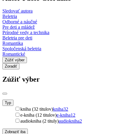
Sledovať autora
Beletria
Odborné a náučné
Pre deti a mládež
Prírodné vedy a technika
Beletria pre deti
Romantika
Spoločenská beletria
Romantické
Zúžiť výber
Zoradiť
Zúžiť výber
Typ
kniha (32 titulov)
kniha
32
e-kniha (12 titulov)
e-kniha
12
audiokniha (2 tituly)
audiokniha
2
Zobraziť iba