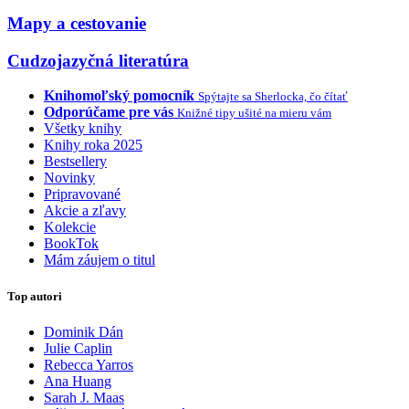
Mapy a cestovanie
Cudzojazyčná literatúra
Knihomoľský pomocník
Spýtajte sa Sherlocka, čo čítať
Odporúčame pre vás
Knižné tipy ušité na mieru vám
Všetky knihy
Knihy roka 2025
Bestsellery
Novinky
Pripravované
Akcie a zľavy
Kolekcie
BookTok
Mám záujem o titul
Top autori
Dominik Dán
Julie Caplin
Rebecca Yarros
Ana Huang
Sarah J. Maas