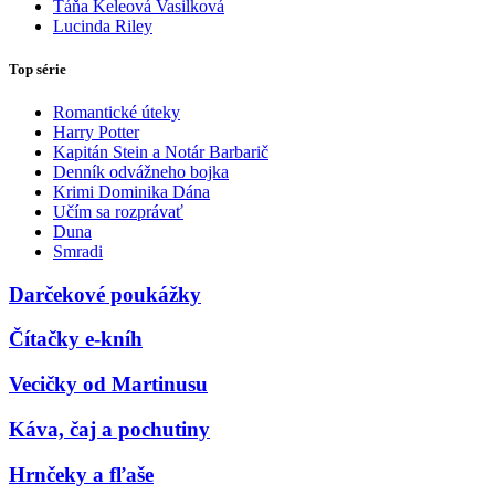
Táňa Keleová Vasilková
Lucinda Riley
Top série
Romantické úteky
Harry Potter
Kapitán Stein a Notár Barbarič
Denník odvážneho bojka
Krimi Dominika Dána
Učím sa rozprávať
Duna
Smradi
Darčekové poukážky
Čítačky e-kníh
Vecičky od Martinusu
Káva, čaj a pochutiny
Hrnčeky a fľaše