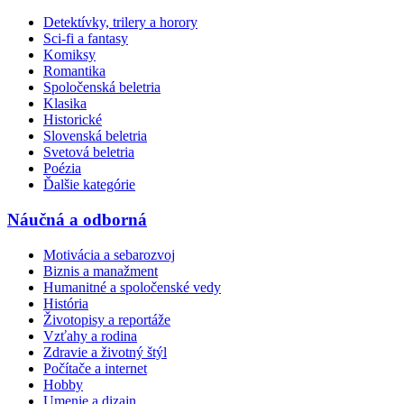
Detektívky, trilery a horory
Sci-fi a fantasy
Komiksy
Romantika
Spoločenská beletria
Klasika
Historické
Slovenská beletria
Svetová beletria
Poézia
Ďalšie kategórie
Náučná a odborná
Motivácia a sebarozvoj
Biznis a manažment
Humanitné a spoločenské vedy
História
Životopisy a reportáže
Vzťahy a rodina
Zdravie a životný štýl
Počítače a internet
Hobby
Umenie a dizajn