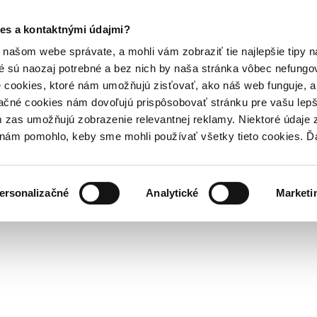
es a kontaktnými údajmi?
našom webe správate, a mohli vám zobraziť tie najlepšie tipy n
é sú naozaj potrebné a bez nich by naša stránka vôbec nefung
 cookies, ktoré nám umožňujú zisťovať, ako náš web funguje, a 
ačné cookies nám dovoľujú prispôsobovať stránku pre vašu lepši
zas umožňujú zobrazenie relevantnej reklamy. Niektoré údaje z
y nám pomohlo, keby sme mohli používať všetky tieto cookies. 
ersonalizačné
Analytické
Marketi