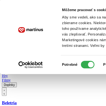
Doručenie
Kníhkupectvá
Knihovrátok
Poukážky
Knižný blog
Kontakt
Môžeme pracovať s cooki
Aby sme vedeli, ako sa na 
zbierame cookies. Niektor
E-knihy
Audioknihy
Hry
Filmy
Knihy
Doplnky
toho používame analytické
vás zlepšovať. Personaliz
Vyhľadávanie
Marketingové cookies nám 
tretími stranami. Veľmi b
Prihlásiť
Vyhľadávanie
Výber
Knihy
Potrebné
P
súhlasu
E-knihy
Audioknihy
Hry
Filmy
Doplnky
Beletria