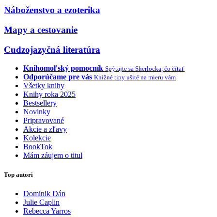
Náboženstvo a ezoterika
Mapy a cestovanie
Cudzojazyčná literatúra
Knihomoľský pomocník
Spýtajte sa Sherlocka, čo čítať
Odporúčame pre vás
Knižné tipy ušité na mieru vám
Všetky knihy
Knihy roka 2025
Bestsellery
Novinky
Pripravované
Akcie a zľavy
Kolekcie
BookTok
Mám záujem o titul
Top autori
Dominik Dán
Julie Caplin
Rebecca Yarros