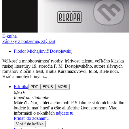
E-kniha
Zápisky z podzemia, Zlý žart
Fiodor Michajlovič Dostojevskij
Veľkosť a mnohotvárnosť tvorby, hýrivosť talentu veľkého klasika
ruskej literatúry 19. storočia F. M. Dostojevského, autora slávnych
románov Zločin a trest, Bratia Karamazovovci, Idiot, Biele noci,
Hráč a mnohých iných...
E-kniha
PDF
EPUB
MOBI
6,95 €
Ihneď na stiahnutie
Máte čítačku, tablet alebo mobil? Stiahnite si do nich e-knihu:
budete ju mať hneď a ešte aj ušetríte život stromom. Viac
informácii o e-knihách
nájdete tu
.
Pridať do zoznamu
Vložiť do košíka