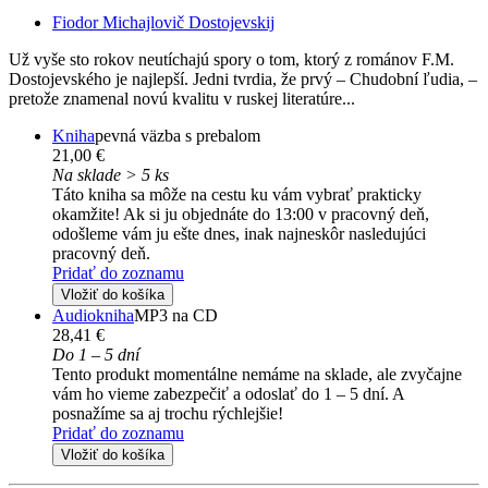
Fiodor Michajlovič Dostojevskij
Už vyše sto rokov neutíchajú spory o tom, ktorý z románov F.M.
Dostojevského je najlepší. Jedni tvrdia, že prvý – Chudobní ľudia, –
pretože znamenal novú kvalitu v ruskej literatúre...
Kniha
pevná väzba s prebalom
21,00 €
Na sklade > 5 ks
Táto kniha sa môže na cestu ku vám vybrať prakticky
okamžite! Ak si ju objednáte do 13:00 v pracovný deň,
odošleme vám ju ešte dnes, inak najneskôr nasledujúci
pracovný deň.
Pridať do zoznamu
Vložiť do košíka
Audiokniha
MP3 na CD
28,41 €
Do 1 – 5 dní
Tento produkt momentálne nemáme na sklade, ale zvyčajne
vám ho vieme zabezpečiť a odoslať do 1 – 5 dní. A
posnažíme sa aj trochu rýchlejšie!
Pridať do zoznamu
Vložiť do košíka