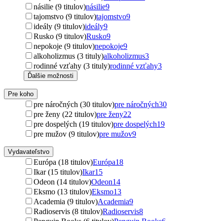
násilie (9 titulov)
násilie
9
tajomstvo (9 titulov)
tajomstvo
9
ideály (9 titulov)
ideály
9
Rusko (9 titulov)
Rusko
9
nepokoje (9 titulov)
nepokoje
9
alkoholizmus (3 tituly)
alkoholizmus
3
rodinné vzťahy (3 tituly)
rodinné vzťahy
3
Ďalšie možnosti
Pre koho
pre náročných (30 titulov)
pre náročných
30
pre ženy (22 titulov)
pre ženy
22
pre dospelých (19 titulov)
pre dospelých
19
pre mužov (9 titulov)
pre mužov
9
Vydavateľstvo
Európa (18 titulov)
Európa
18
Ikar (15 titulov)
Ikar
15
Odeon (14 titulov)
Odeon
14
Eksmo (13 titulov)
Eksmo
13
Academia (9 titulov)
Academia
9
Radioservis (8 titulov)
Radioservis
8