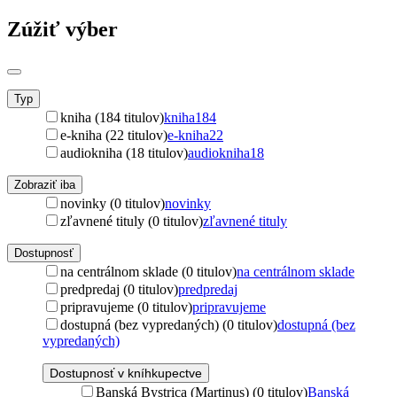
Zúžiť výber
Typ
kniha (184 titulov)
kniha
184
e-kniha (22 titulov)
e-kniha
22
audiokniha (18 titulov)
audiokniha
18
Zobraziť iba
novinky (0 titulov)
novinky
zľavnené tituly (0 titulov)
zľavnené tituly
Dostupnosť
na centrálnom sklade (0 titulov)
na centrálnom sklade
predpredaj (0 titulov)
predpredaj
pripravujeme (0 titulov)
pripravujeme
dostupná (bez vypredaných) (0 titulov)
dostupná (bez
vypredaných)
Dostupnosť v kníhkupectve
Banská Bystrica (Martinus) (0 titulov)
Banská