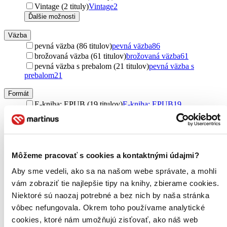
Vintage (2 tituly)
Vintage
2
Ďalšie možnosti
Väzba
pevná väzba (86 titulov)
pevná väzba
86
brožovaná väzba (61 titulov)
brožovaná väzba
61
pevná väzba s prebalom (21 titulov)
pevná väzba s
prebalom
21
Formát
E-kniha: EPUB (19 titulov)
E-kniha: EPUB
19
E-kniha: MOBI (19 titulov)
E-kniha: MOBI
19
E-kniha: PDF (17 titulov)
E-kniha: PDF
17
Audiokniha: MP3 (11 titulov)
Audiokniha: MP3
11
Audiokniha: CD (7 titulov)
Audiokniha: CD
7
Môžeme pracovať s cookies a kontaktnými údajmi?
Ďalšie možnosti
Aby sme vedeli, ako sa na našom webe správate, a mohli
Zúžiť výber
vám zobraziť tie najlepšie tipy na knihy, zbierame cookies.
Zoradiť
Niektoré sú naozaj potrebné a bez nich by naša stránka
vôbec nefungovala. Okrem toho používame analytické
cookies, ktoré nám umožňujú zisťovať, ako náš web