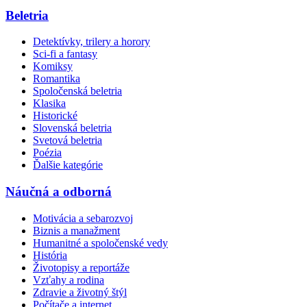
Beletria
Detektívky, trilery a horory
Sci-fi a fantasy
Komiksy
Romantika
Spoločenská beletria
Klasika
Historické
Slovenská beletria
Svetová beletria
Poézia
Ďalšie kategórie
Náučná a odborná
Motivácia a sebarozvoj
Biznis a manažment
Humanitné a spoločenské vedy
História
Životopisy a reportáže
Vzťahy a rodina
Zdravie a životný štýl
Počítače a internet