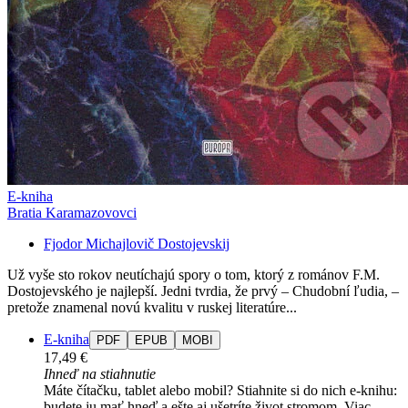
E-kniha
Bratia Karamazovovci
Fjodor Michajlovič Dostojevskij
Už vyše sto rokov neutíchajú spory o tom, ktorý z románov F.M.
Dostojevského je najlepší. Jedni tvrdia, že prvý – Chudobní ľudia, –
pretože znamenal novú kvalitu v ruskej literatúre...
E-kniha
PDF
EPUB
MOBI
17,49 €
Ihneď na stiahnutie
Máte čítačku, tablet alebo mobil? Stiahnite si do nich e-knihu:
budete ju mať hneď a ešte aj ušetríte život stromom. Viac