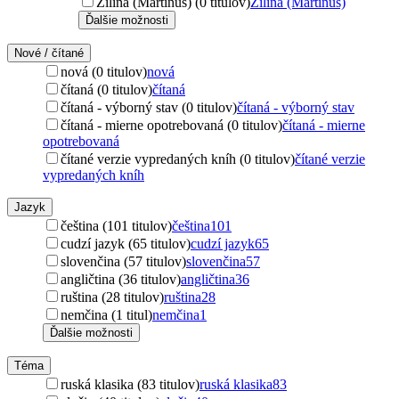
Žilina (Martinus) (0 titulov)
Žilina (Martinus)
Ďalšie možnosti
Nové / čítané
nová (0 titulov)
nová
čítaná (0 titulov)
čítaná
čítaná - výborný stav (0 titulov)
čítaná - výborný stav
čítaná - mierne opotrebovaná (0 titulov)
čítaná - mierne
opotrebovaná
čítané verzie vypredaných kníh (0 titulov)
čítané verzie
vypredaných kníh
Jazyk
čeština (101 titulov)
čeština
101
cudzí jazyk (65 titulov)
cudzí jazyk
65
slovenčina (57 titulov)
slovenčina
57
angličtina (36 titulov)
angličtina
36
ruština (28 titulov)
ruština
28
nemčina (1 titul)
nemčina
1
Ďalšie možnosti
Téma
ruská klasika (83 titulov)
ruská klasika
83