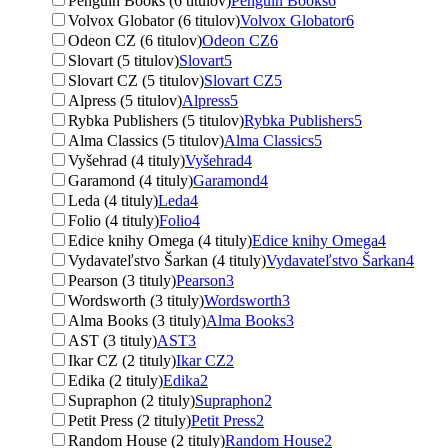
Penguin Books (6 titulov)
Penguin Books
6
Volvox Globator (6 titulov)
Volvox Globator
6
Odeon CZ (6 titulov)
Odeon CZ
6
Slovart (5 titulov)
Slovart
5
Slovart CZ (5 titulov)
Slovart CZ
5
Alpress (5 titulov)
Alpress
5
Rybka Publishers (5 titulov)
Rybka Publishers
5
Alma Classics (5 titulov)
Alma Classics
5
Vyšehrad (4 tituly)
Vyšehrad
4
Garamond (4 tituly)
Garamond
4
Leda (4 tituly)
Leda
4
Folio (4 tituly)
Folio
4
Edice knihy Omega (4 tituly)
Edice knihy Omega
4
Vydavateľstvo Šarkan (4 tituly)
Vydavateľstvo Šarkan
4
Pearson (3 tituly)
Pearson
3
Wordsworth (3 tituly)
Wordsworth
3
Alma Books (3 tituly)
Alma Books
3
AST (3 tituly)
AST
3
Ikar CZ (2 tituly)
Ikar CZ
2
Edika (2 tituly)
Edika
2
Supraphon (2 tituly)
Supraphon
2
Petit Press (2 tituly)
Petit Press
2
Random House (2 tituly)
Random House
2