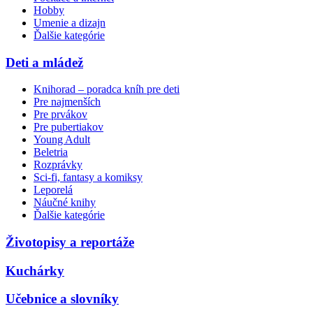
Hobby
Umenie a dizajn
Ďalšie kategórie
Deti a mládež
Knihorad – poradca kníh pre deti
Pre najmenších
Pre prvákov
Pre pubertiakov
Young Adult
Beletria
Rozprávky
Sci-fi, fantasy a komiksy
Leporelá
Náučné knihy
Ďalšie kategórie
Životopisy a reportáže
Kuchárky
Učebnice a slovníky