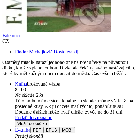
Bílé noci
CZ
Fiodor Michajlovič Dostojevskij
Osamělý mladík narazí jednoho dne na břehu řeky na půvabnou
dívku, k níž vzplane touhou. Dívka ale čeká na svého nastávajícího,
který by měl každým dnem dorazit do města. Čas ovšem běží...
Kniha
brožovaná väzba
8,10 €
Na sklade 2 ks
Túto knihu máme síce aktuálne na sklade, máme však už iba
posledné kusy. Ak ju chcete mať rýchlo, ponáhľajte sa!
Dodanie ďalších môže trvať dlhšie, zvyčajne do 31 dní.
Pridať do zoznamu
Vložiť do košíka
E-kniha
PDF
EPUB
MOBI
Predaj skončil