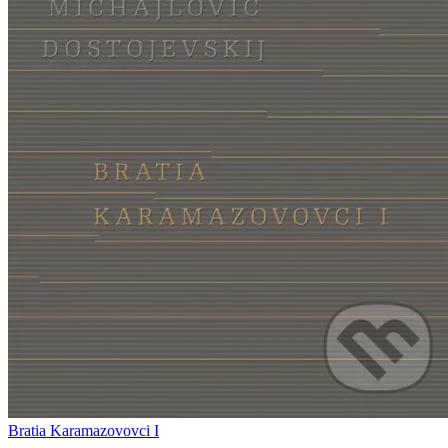
Bratia Karamazovovci I