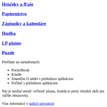
Hrnčeky a fľaše
Papiernictvo
Zápisníky a kalendáre
Hudba
LP platne
Puzzle
Prečítate na zariadeniach:
Pocketbook
Kindle
Smartfón či tablet s príslušnou aplikáciou
Počítač s príslušnou aplikáciou
Nie je možné meniť veľkosť písma, formát je preto vhodný skôr pre
väčšie obrazovky.
Viac informácií v
našich návodoch