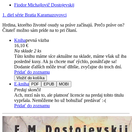
Fiodor Michajlovič Dostojevskij
1. diel série
Bratia Karamazovovci
Hrdina, ktorého životné osudy sa práve začínajú. Prečo práve on?
Čitateľ možno sám príde na to pri čítaní.
Kniha
pevná väzba
16,10 €
Na sklade 2 ks
Túto knihu máme síce aktuálne na sklade, máme však už iba
posledné kusy. Ak ju chcete mať rýchlo, ponáhľajte sa!
Dodanie ďalších môže trvať dlhšie, zvyčajne do troch dní.
Pridať do zoznamu
Vložiť do košíka
E-kniha
PDF
EPUB
MOBI
Predaj skončil
Ach, mrzí nás to, ale platnosť licencie na predaj tohto titulu
vypršala. Nemôžeme ho už bohužiaľ predávať :-(
Pridať do zoznamu