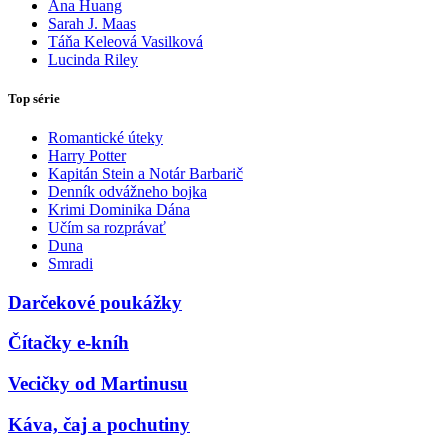
Ana Huang
Sarah J. Maas
Táňa Keleová Vasilková
Lucinda Riley
Top série
Romantické úteky
Harry Potter
Kapitán Stein a Notár Barbarič
Denník odvážneho bojka
Krimi Dominika Dána
Učím sa rozprávať
Duna
Smradi
Darčekové poukážky
Čítačky e-kníh
Vecičky od Martinusu
Káva, čaj a pochutiny