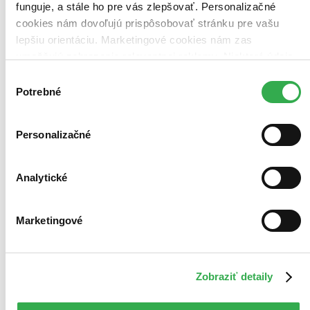
funguje, a stále ho pre vás zlepšovať. Personalizačné
Bestsellery
cookies nám dovoľujú prispôsobovať stránku pre vašu
Top hodnotené
lepšiu orientáciu. Marketingové cookies nám zas
Novinky
umožňujú zobrazenie relevantnej reklamy. Niektoré údaje
Najdrahšie
Najlacnejšie
zdieľame aj s tretími stranami. Veľmi by nám pomohlo,
Výber
Najvyššia zľava
keby sme mohli používať všetky tieto cookies. Ďakujeme!
Potrebné
súhlasu
224 produktov
Personalizačné
Analytické
Marketingové
Zobraziť detaily