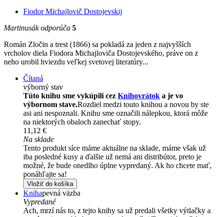
Fiodor Michajlovič Dostojevskij
Martinusák odporúča
5
Román Zločin a trest (1866) sa pokladá za jeden z najvyšších
vrcholov diela Fiodora Michajloviča Dostojevského, práve on z
neho urobil hviezdu veľkej svetovej literatúry...
Čítaná
výborný stav
Túto knihu sme vykúpili cez
Knihovrátok
a je vo
výbornom stave.
Rozdiel medzi touto knihou a novou by ste
asi ani nespoznali. Knihu sme označili nálepkou, ktorá môže
na niektorých obaloch zanechať stopy.
11,12 €
Na sklade
Tento produkt síce máme aktuálne na sklade, máme však už
iba posledné kusy a ďalšie už nemá ani distribútor, preto je
možné, že bude onedlho úplne vypredaný. Ak ho chcete mať,
ponáhľajte sa!
Vložiť do košíka
Kniha
pevná väzba
Vypredané
Ach, mrzí nás to, z tejto knihy sa už predali všetky výtlačky a