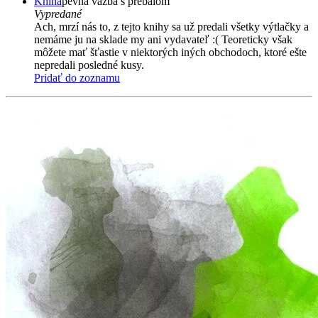
Kniha
pevná väzba s prebalom
Vypredané
Ach, mrzí nás to, z tejto knihy sa už predali všetky výtlačky a
nemáme ju na sklade my ani vydavateľ :( Teoreticky však
môžete mať šťastie v niektorých iných obchodoch, ktoré ešte
nepredali posledné kusy.
Pridať do zoznamu