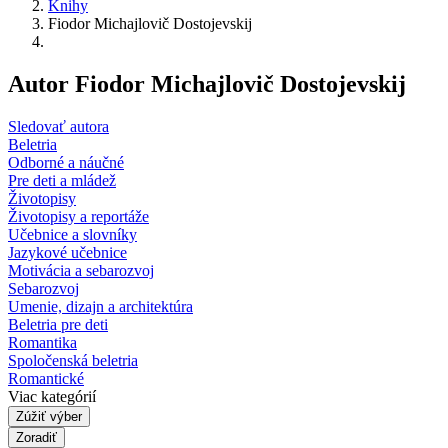
Knihy
Fiodor Michajlovič Dostojevskij
Autor Fiodor Michajlovič Dostojevskij
Sledovať autora
Beletria
Odborné a náučné
Pre deti a mládež
Životopisy
Životopisy a reportáže
Učebnice a slovníky
Jazykové učebnice
Motivácia a sebarozvoj
Sebarozvoj
Umenie, dizajn a architektúra
Beletria pre deti
Romantika
Spoločenská beletria
Romantické
Viac kategórií
Zúžiť výber
Zoradiť