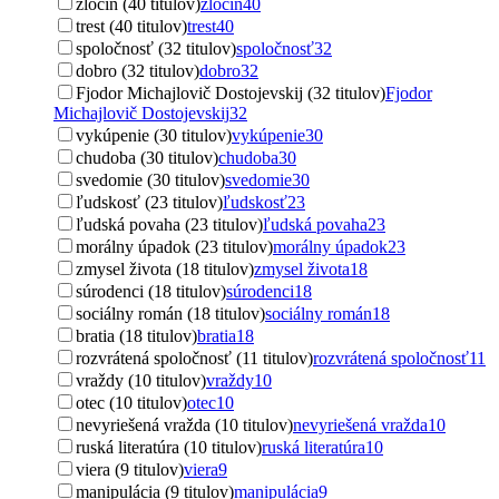
zločin (40 titulov)
zločin
40
trest (40 titulov)
trest
40
spoločnosť (32 titulov)
spoločnosť
32
dobro (32 titulov)
dobro
32
Fjodor Michajlovič Dostojevskij (32 titulov)
Fjodor
Michajlovič Dostojevskij
32
vykúpenie (30 titulov)
vykúpenie
30
chudoba (30 titulov)
chudoba
30
svedomie (30 titulov)
svedomie
30
ľudskosť (23 titulov)
ľudskosť
23
ľudská povaha (23 titulov)
ľudská povaha
23
morálny úpadok (23 titulov)
morálny úpadok
23
zmysel života (18 titulov)
zmysel života
18
súrodenci (18 titulov)
súrodenci
18
sociálny román (18 titulov)
sociálny román
18
bratia (18 titulov)
bratia
18
rozvrátená spoločnosť (11 titulov)
rozvrátená spoločnosť
11
vraždy (10 titulov)
vraždy
10
otec (10 titulov)
otec
10
nevyriešená vražda (10 titulov)
nevyriešená vražda
10
ruská literatúra (10 titulov)
ruská literatúra
10
viera (9 titulov)
viera
9
manipulácia (9 titulov)
manipulácia
9