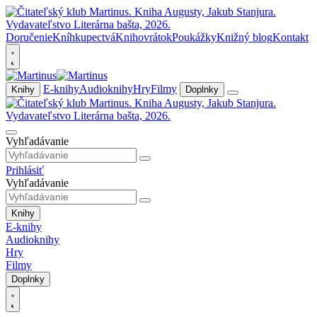
Doručenie
Kníhkupectvá
Knihovrátok
Poukážky
Knižný blog
Kontakt
E-knihy
Audioknihy
Hry
Filmy
Knihy
Doplnky
Vyhľadávanie
Prihlásiť
Vyhľadávanie
Knihy
E-knihy
Audioknihy
Hry
Filmy
Doplnky