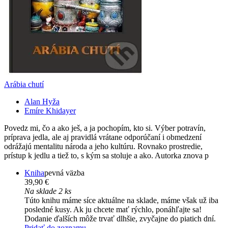
Arábia chutí
Alan Hyža
Emíre Khidayer
Povedz mi, čo a ako ješ, a ja pochopím, kto si. Výber potravín,
príprava jedla, ale aj pravidlá vrátane odporúčaní i obmedzení
odrážajú mentalitu národa a jeho kultúru. Rovnako prostredie,
prístup k jedlu a tiež to, s kým sa stoluje a ako. Autorka znova p
Kniha
pevná väzba
39,90 €
Na sklade 2 ks
Túto knihu máme síce aktuálne na sklade, máme však už iba
posledné kusy. Ak ju chcete mať rýchlo, ponáhľajte sa!
Dodanie ďalších môže trvať dlhšie, zvyčajne do piatich dní.
Pridať do zoznamu