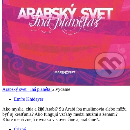
Arabský svet - Iná planéta?
2.vydanie
Emíre Khidayer
Ako myslia, cítia a žijú Arabi? Sú Arabi iba muslimovia alebo môžu
byť aj kresťania? Ako fungujú vzťahy medzi mužmi a ženami?
Ktoré mená znejú rovnako v slovenčine aj arabčine?...
Čítaná