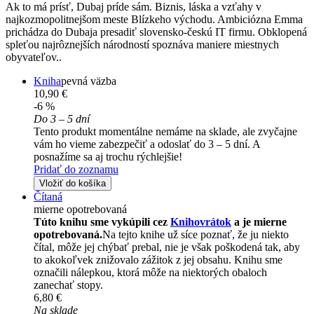
Ak to má prísť, Dubaj príde sám. Biznis, láska a vzťahy v
najkozmopolitnejšom meste Blízkeho východu. Ambiciózna Emma
prichádza do Dubaja presadiť slovensko-českú IT firmu. Obklopená
spleťou najrôznejších národností spoznáva maniere miestnych
obyvateľov..
Kniha
pevná väzba
10,90 €
-6 %
Do 3 – 5 dní
Tento produkt momentálne nemáme na sklade, ale zvyčajne
vám ho vieme zabezpečiť a odoslať do 3 – 5 dní. A
posnažíme sa aj trochu rýchlejšie!
Pridať do zoznamu
Vložiť do košíka
Čítaná
mierne opotrebovaná
Túto knihu sme vykúpili cez
Knihovrátok
a je mierne
opotrebovaná.
Na tejto knihe už síce poznať, že ju niekto
čítal, môže jej chýbať prebal, nie je však poškodená tak, aby
to akokoľvek znižovalo zážitok z jej obsahu. Knihu sme
označili nálepkou, ktorá môže na niektorých obaloch
zanechať stopy.
6,80 €
Na sklade