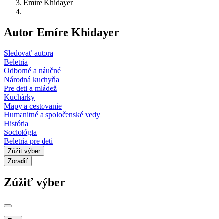
Emíre Khidayer
Autor Emíre Khidayer
Sledovať autora
Beletria
Odborné a náučné
Národná kuchyňa
Pre deti a mládež
Kuchárky
Mapy a cestovanie
Humanitné a spoločenské vedy
História
Sociológia
Beletria pre deti
Zúžiť výber
Zoradiť
Zúžiť výber