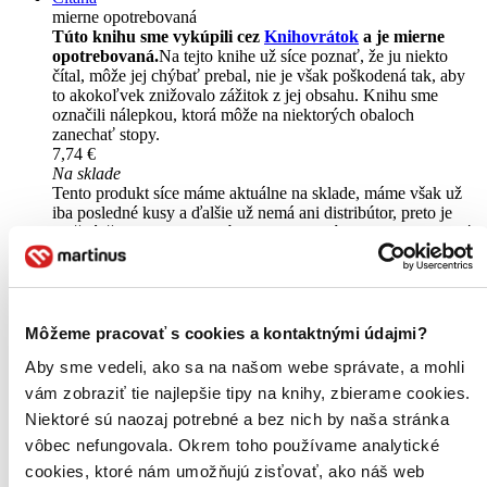
mierne opotrebovaná
Túto knihu sme vykúpili cez
Knihovrátok
a je mierne
opotrebovaná.
Na tejto knihe už síce poznať, že ju niekto
čítal, môže jej chýbať prebal, nie je však poškodená tak, aby
to akokoľvek znižovalo zážitok z jej obsahu. Knihu sme
označili nálepkou, ktorá môže na niektorých obaloch
zanechať stopy.
7,74 €
Na sklade
Tento produkt síce máme aktuálne na sklade, máme však už
iba posledné kusy a ďalšie už nemá ani distribútor, preto je
možné, že bude onedlho úplne vypredaný. Ak ho chcete mať,
ponáhľajte sa!
Vložiť do košíka
Kniha
pevná väzba s prebalom
Vypredané
Môžeme pracovať s cookies a kontaktnými údajmi?
Ach, mrzí nás to, z tejto knihy sa už predali všetky výtlačky a
nemáme ju na sklade my ani vydavateľ :( Teoreticky však
Aby sme vedeli, ako sa na našom webe správate, a mohli
môžete mať šťastie v niektorých iných obchodoch, ktoré ešte
nepredali posledné kusy.
vám zobraziť tie najlepšie tipy na knihy, zbierame cookies.
Pridať do zoznamu
Niektoré sú naozaj potrebné a bez nich by naša stránka
E-kniha
PDF
EPUB
MOBI
vôbec nefungovala. Okrem toho používame analytické
8,00 €
cookies, ktoré nám umožňujú zisťovať, ako náš web
Ihneď na stiahnutie