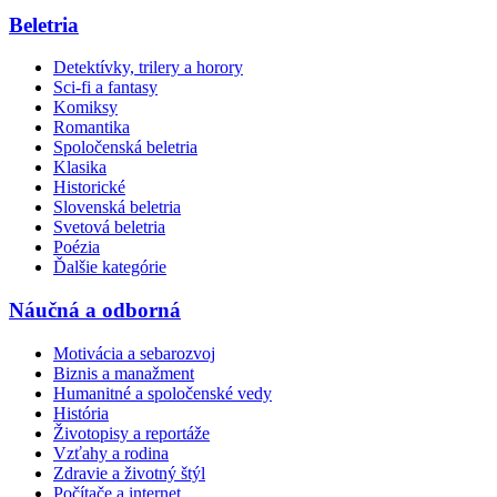
Beletria
Detektívky, trilery a horory
Sci-fi a fantasy
Komiksy
Romantika
Spoločenská beletria
Klasika
Historické
Slovenská beletria
Svetová beletria
Poézia
Ďalšie kategórie
Náučná a odborná
Motivácia a sebarozvoj
Biznis a manažment
Humanitné a spoločenské vedy
História
Životopisy a reportáže
Vzťahy a rodina
Zdravie a životný štýl
Počítače a internet