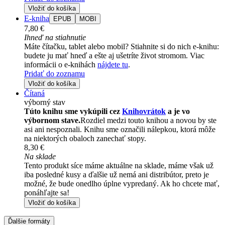
Vložiť do košíka
E-kniha
EPUB
MOBI
7,80 €
Ihneď na stiahnutie
Máte čítačku, tablet alebo mobil? Stiahnite si do nich e-knihu:
budete ju mať hneď a ešte aj ušetríte život stromom. Viac
informácii o e-knihách
nájdete tu
.
Pridať do zoznamu
Vložiť do košíka
Čítaná
výborný stav
Túto knihu sme vykúpili cez
Knihovrátok
a je vo
výbornom stave.
Rozdiel medzi touto knihou a novou by ste
asi ani nespoznali. Knihu sme označili nálepkou, ktorá môže
na niektorých obaloch zanechať stopy.
8,30 €
Na sklade
Tento produkt síce máme aktuálne na sklade, máme však už
iba posledné kusy a ďalšie už nemá ani distribútor, preto je
možné, že bude onedlho úplne vypredaný. Ak ho chcete mať,
ponáhľajte sa!
Vložiť do košíka
Ďalšie formáty