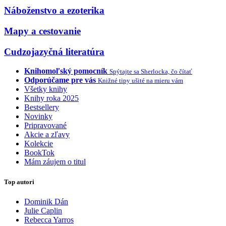
Náboženstvo a ezoterika
Mapy a cestovanie
Cudzojazyčná literatúra
Knihomoľský pomocník
Spýtajte sa Sherlocka, čo čítať
Odporúčame pre vás
Knižné tipy ušité na mieru vám
Všetky knihy
Knihy roka 2025
Bestsellery
Novinky
Pripravované
Akcie a zľavy
Kolekcie
BookTok
Mám záujem o titul
Top autori
Dominik Dán
Julie Caplin
Rebecca Yarros