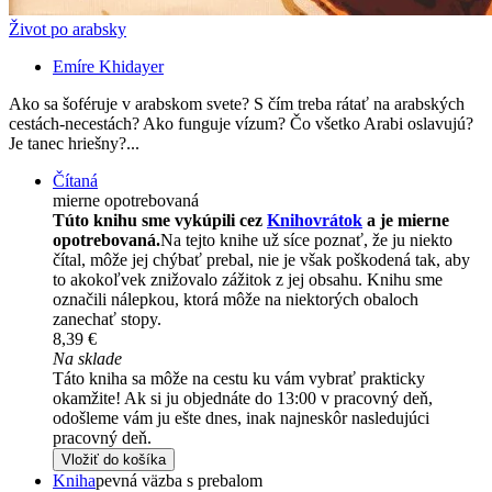
Život po arabsky
Emíre Khidayer
Ako sa šoféruje v arabskom svete? S čím treba rátať na arabských
cestách-necestách? Ako funguje vízum? Čo všetko Arabi oslavujú?
Je tanec hriešny?...
Čítaná
mierne opotrebovaná
Túto knihu sme vykúpili cez
Knihovrátok
a je mierne
opotrebovaná.
Na tejto knihe už síce poznať, že ju niekto
čítal, môže jej chýbať prebal, nie je však poškodená tak, aby
to akokoľvek znižovalo zážitok z jej obsahu. Knihu sme
označili nálepkou, ktorá môže na niektorých obaloch
zanechať stopy.
8,39 €
Na sklade
Táto kniha sa môže na cestu ku vám vybrať prakticky
okamžite! Ak si ju objednáte do 13:00 v pracovný deň,
odošleme vám ju ešte dnes, inak najneskôr nasledujúci
pracovný deň.
Vložiť do košíka
Kniha
pevná väzba s prebalom