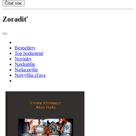
Čítať viac
Zoradiť
Bestsellery
Top hodnotené
Novinky
Najdrahšie
Najlacnejšie
Najvyššia zľava