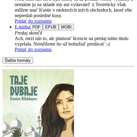
nemáme ju na sklade my ani vydavateľ :( Teoreticky však
môžete mať šťastie v niektorých iných obchodoch, ktoré ešte
nepredali posledné kusy.
Pridať do zoznamu
E-kniha
PDF
EPUB
MOBI
Predaj skončil
Ach, mrzí nás to, ale platnosť licencie na predaj tohto titulu
vypršala. Nemôžeme ho už bohužiaľ predávať :-(
Pridať do zoznamu
Ďalšie formáty