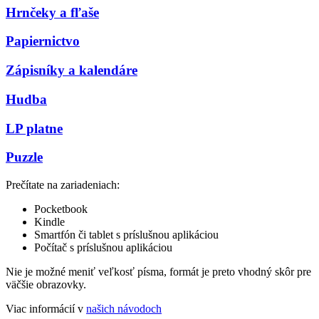
Hrnčeky a fľaše
Papiernictvo
Zápisníky a kalendáre
Hudba
LP platne
Puzzle
Prečítate na zariadeniach:
Pocketbook
Kindle
Smartfón či tablet s príslušnou aplikáciou
Počítač s príslušnou aplikáciou
Nie je možné meniť veľkosť písma, formát je preto vhodný skôr pre
väčšie obrazovky.
Viac informácií v
našich návodoch