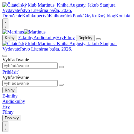
Doručenie
Kníhkupectvá
Knihovrátok
Poukážky
Knižný blog
Kontakt
E-knihy
Audioknihy
Hry
Filmy
Knihy
Doplnky
Vyhľadávanie
Prihlásiť
Vyhľadávanie
Knihy
E-knihy
Audioknihy
Hry
Filmy
Doplnky