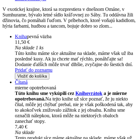
V exotickej krajine, ktorá sa rozprestiera v dnešnom Ománe, v
Sumhurame, bývalo letné sídlo kráľovnej zo Sáby. Tu oddávna žili
džinovia, čo pomáhali ľuďom. V príbehoch, ktoré voňajú kadidlom,
hýria farbami, hudbou a tancom, bojuje dobro so zlom...
Kniha
pevná väzba
11,50 €
Na sklade 1 ks
Túto knihu máme síce aktuálne na sklade, máme však už iba
posledné kusy. Ak ju chcete mať rýchlo, ponáhľajte sa!
Dodanie ďalších môže trvať dlhšie, zvyčajne do šiestich dní.
Pridať do zoznamu
Vložiť do košíka
Čítaná
mierne opotrebovaná
Túto knihu sme vykúpili cez
Knihovrátok
a je mierne
opotrebovaná.
Na tejto knihe už síce poznať, že ju niekto
čítal, môže jej chýbať prebal, nie je však poškodená tak, aby
to akokoľvek znižovalo zážitok z jej obsahu. Knihu sme
označili nálepkou, ktorá môže na niektorých obaloch
zanechať stopy.
7,40 €
Na sklade
Tento produkt síce máme aktuálne na sklade, máme však už