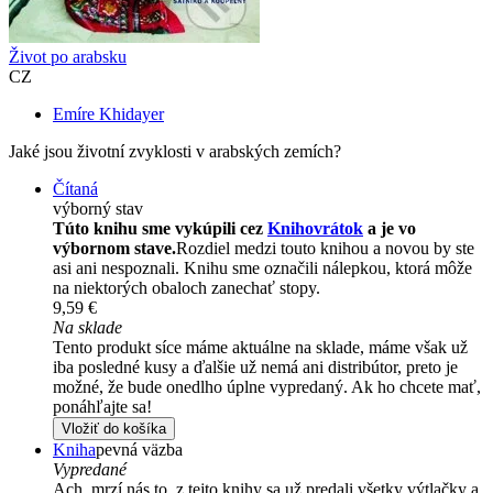
Život po arabsku
CZ
Emíre Khidayer
Jaké jsou životní zvyklosti v arabských zemích?
Čítaná
výborný stav
Túto knihu sme vykúpili cez
Knihovrátok
a je vo
výbornom stave.
Rozdiel medzi touto knihou a novou by ste
asi ani nespoznali. Knihu sme označili nálepkou, ktorá môže
na niektorých obaloch zanechať stopy.
9,59 €
Na sklade
Tento produkt síce máme aktuálne na sklade, máme však už
iba posledné kusy a ďalšie už nemá ani distribútor, preto je
možné, že bude onedlho úplne vypredaný. Ak ho chcete mať,
ponáhľajte sa!
Vložiť do košíka
Kniha
pevná väzba
Vypredané
Ach, mrzí nás to, z tejto knihy sa už predali všetky výtlačky a