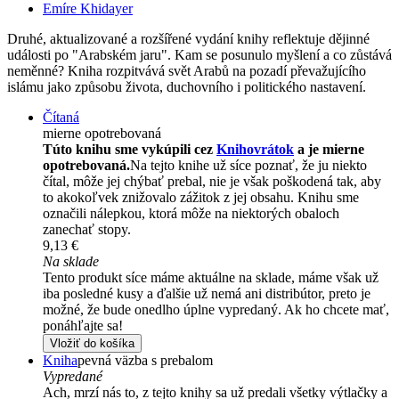
Emíre Khidayer
Druhé, aktualizované a rozšířené vydání knihy reflektuje dějinné
události po "Arabském jaru". Kam se posunulo myšlení a co zůstává
neměnné? Kniha rozpitvává svět Arabů na pozadí převažujícího
islámu jako způsobu života, duchovního i politického nastavení.
Čítaná
mierne opotrebovaná
Túto knihu sme vykúpili cez
Knihovrátok
a je mierne
opotrebovaná.
Na tejto knihe už síce poznať, že ju niekto
čítal, môže jej chýbať prebal, nie je však poškodená tak, aby
to akokoľvek znižovalo zážitok z jej obsahu. Knihu sme
označili nálepkou, ktorá môže na niektorých obaloch
zanechať stopy.
9,13 €
Na sklade
Tento produkt síce máme aktuálne na sklade, máme však už
iba posledné kusy a ďalšie už nemá ani distribútor, preto je
možné, že bude onedlho úplne vypredaný. Ak ho chcete mať,
ponáhľajte sa!
Vložiť do košíka
Kniha
pevná väzba s prebalom
Vypredané
Ach, mrzí nás to, z tejto knihy sa už predali všetky výtlačky a