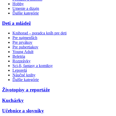
Hobby
Umenie a dizajn
Ďalšie kategórie
Deti a mládež
Knihorad – poradca kníh pre deti
Pre najmenších
Pre prvákov
Pre pubertiakov
Young Adult
Beletria
Rozprávky
Sci-fi, fantasy a komiksy
Leporelá
Náučné knihy
Ďalšie kategórie
Životopisy a reportáže
Kuchárky
Učebnice a slovníky