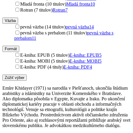
Mladá fronta (10 titulov)
Mladá fronta
10
Rotran (7 titulov)
Rotran
7
Väzba
pevná väzba (14 titulov)
pevná väzba
14
pevná väzba s prebalom (11 titulov)
pevná väzba s
prebalom
11
Formát
E-kniha: EPUB (5 titulov)
E-kniha: EPUB
5
E-kniha: MOBI (5 titulov)
E-kniha: MOBI
5
E-kniha: PDF (4 tituly)
E-kniha: PDF
4
Zúžiť výber
Emíre Khidayer (1971) sa narodila v Piešťanoch, ukončila štúdium
arabistiky a islámistiky na Univerzite Komenského v Bratislave.
Ako diplomatka pôsobila v Egypte, Kuvajte a Iraku. Po ukončení
diplomatickej kariéry pracuje v oblasti obchodu a informačných
technológií. Venuje sa etnografii, kulturológii a politike krajín
Blízkeho Východu. Prostredníctvom aktivít občianskeho združenia
Pro Oriente, ako aj rozhlasovými reportážami približuje arabský svet
slovenskému publiku. Je advokátkou medzikultúrneho dialógu.