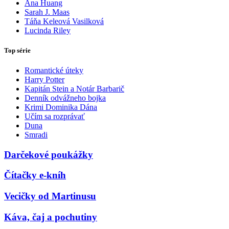
Ana Huang
Sarah J. Maas
Táňa Keleová Vasilková
Lucinda Riley
Top série
Romantické úteky
Harry Potter
Kapitán Stein a Notár Barbarič
Denník odvážneho bojka
Krimi Dominika Dána
Učím sa rozprávať
Duna
Smradi
Darčekové poukážky
Čítačky e-kníh
Vecičky od Martinusu
Káva, čaj a pochutiny