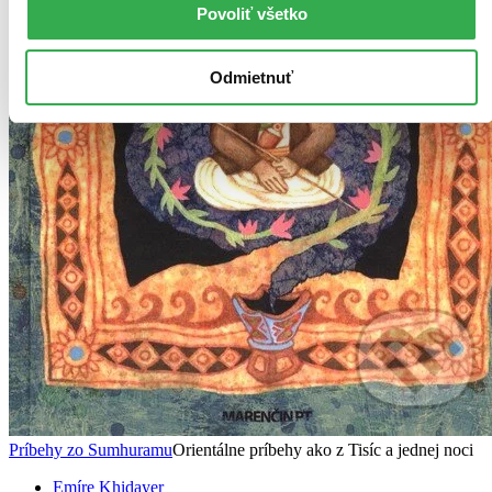
Povoliť všetko
Odmietnuť
Príbehy zo Sumhuramu
Orientálne príbehy ako z Tisíc a jednej noci
Emíre Khidayer