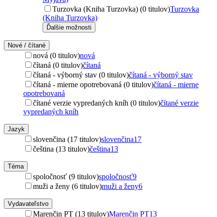
Turzovka (Kniha Turzovka) (0 titulov)
Turzovka
(Kniha Turzovka)
Ďalšie možnosti
Nové / čítané
nová (0 titulov)
nová
čítaná (0 titulov)
čítaná
čítaná - výborný stav (0 titulov)
čítaná - výborný stav
čítaná - mierne opotrebovaná (0 titulov)
čítaná - mierne
opotrebovaná
čítané verzie vypredaných kníh (0 titulov)
čítané verzie
vypredaných kníh
Jazyk
slovenčina (17 titulov)
slovenčina
17
čeština (13 titulov)
čeština
13
Téma
spoločnosť (9 titulov)
spoločnosť
9
muži a ženy (6 titulov)
muži a ženy
6
Vydavateľstvo
Marenčin PT (13 titulov)
Marenčin PT
13