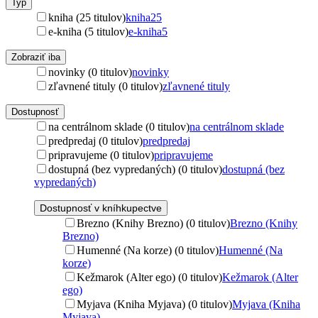
Typ
kniha (25 titulov)
kniha
25
e-kniha (5 titulov)
e-kniha
5
Zobraziť iba
novinky (0 titulov)
novinky
zľavnené tituly (0 titulov)
zľavnené tituly
Dostupnosť
na centrálnom sklade (0 titulov)
na centrálnom sklade
predpredaj (0 titulov)
predpredaj
pripravujeme (0 titulov)
pripravujeme
dostupná (bez vypredaných) (0 titulov)
dostupná (bez
vypredaných)
Dostupnosť v kníhkupectve
Brezno (Knihy Brezno) (0 titulov)
Brezno (Knihy
Brezno)
Humenné (Na korze) (0 titulov)
Humenné (Na
korze)
Kežmarok (Alter ego) (0 titulov)
Kežmarok (Alter
ego)
Myjava (Kniha Myjava) (0 titulov)
Myjava (Kniha
Myjava)