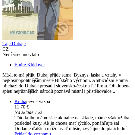
Taje Dubaje
CZ
Není všechno zlato
Emíre Khidayer
Má-li to má přijít, Dubaj přijde sama. Byznys, láska a vztahy v
nejkosmopolitnějším městě Blízkého východu. Ambiciózní Emma
přichází do Dubaje prosadit slovensko-českou IT firmu. Obklopena
spletí nejrůznějších národů poznává místní i přistěhovalce...
Kniha
pevná väzba
11,70 €
Na sklade 1 ks
Túto knihu máme síce aktuálne na sklade, máme však už iba
posledné kusy. Ak ju chcete mať rýchlo, ponáhľajte sa!
Dodanie ďalších môže trvať dlhšie, zvyčajne do piatich dní.
Pridať do zoznamu