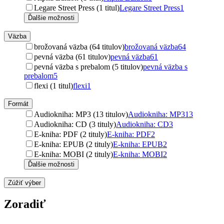
Legare Street Press (1 titul)
Legare Street Press
1
Ďalšie možnosti
Väzba
brožovaná väzba (64 titulov)
brožovaná väzba
64
pevná väzba (61 titulov)
pevná väzba
61
pevná väzba s prebalom (5 titulov)
pevná väzba s
prebalom
5
flexi (1 titul)
flexi
1
Formát
Audiokniha: MP3 (13 titulov)
Audiokniha: MP3
13
Audiokniha: CD (3 tituly)
Audiokniha: CD
3
E-kniha: PDF (2 tituly)
E-kniha: PDF
2
E-kniha: EPUB (2 tituly)
E-kniha: EPUB
2
E-kniha: MOBI (2 tituly)
E-kniha: MOBI
2
Ďalšie možnosti
Zúžiť výber
Zoradiť