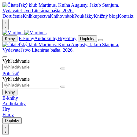
Doručenie
Kníhkupectvá
Knihovrátok
Poukážky
Knižný blog
Kontakt
E-knihy
Audioknihy
Hry
Filmy
Knihy
Doplnky
Vyhľadávanie
Prihlásiť
Vyhľadávanie
Knihy
E-knihy
Audioknihy
Hry
Filmy
Doplnky