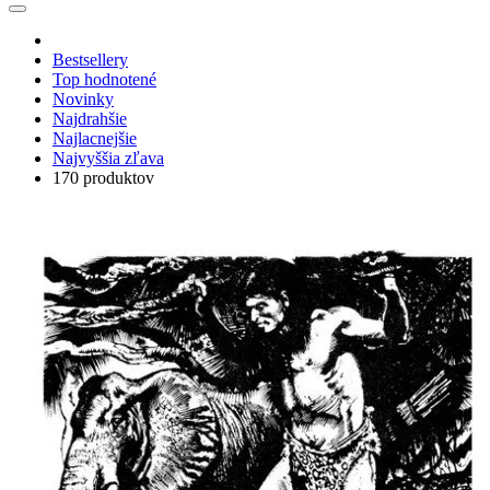
Bestsellery
Top hodnotené
Novinky
Najdrahšie
Najlacnejšie
Najvyššia zľava
170 produktov