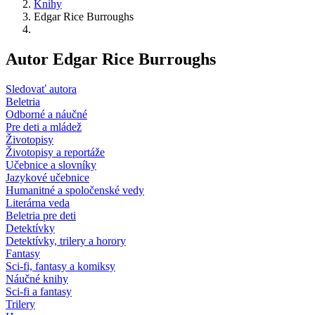
Knihy
Edgar Rice Burroughs
Autor Edgar Rice Burroughs
Sledovať autora
Beletria
Odborné a náučné
Pre deti a mládež
Životopisy
Životopisy a reportáže
Učebnice a slovníky
Jazykové učebnice
Humanitné a spoločenské vedy
Literárna veda
Beletria pre deti
Detektívky
Detektívky, trilery a horory
Fantasy
Sci-fi, fantasy a komiksy
Náučné knihy
Sci-fi a fantasy
Trilery