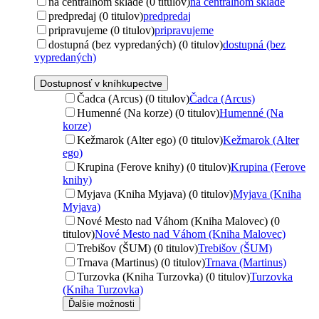
na centrálnom sklade (0 titulov)
na centrálnom sklade
predpredaj (0 titulov)
predpredaj
pripravujeme (0 titulov)
pripravujeme
dostupná (bez vypredaných) (0 titulov)
dostupná (bez
vypredaných)
Dostupnosť v kníhkupectve
Čadca (Arcus) (0 titulov)
Čadca (Arcus)
Humenné (Na korze) (0 titulov)
Humenné (Na
korze)
Kežmarok (Alter ego) (0 titulov)
Kežmarok (Alter
ego)
Krupina (Ferove knihy) (0 titulov)
Krupina (Ferove
knihy)
Myjava (Kniha Myjava) (0 titulov)
Myjava (Kniha
Myjava)
Nové Mesto nad Váhom (Kniha Malovec) (0
titulov)
Nové Mesto nad Váhom (Kniha Malovec)
Trebišov (ŠUM) (0 titulov)
Trebišov (ŠUM)
Trnava (Martinus) (0 titulov)
Trnava (Martinus)
Turzovka (Kniha Turzovka) (0 titulov)
Turzovka
(Kniha Turzovka)
Ďalšie možnosti