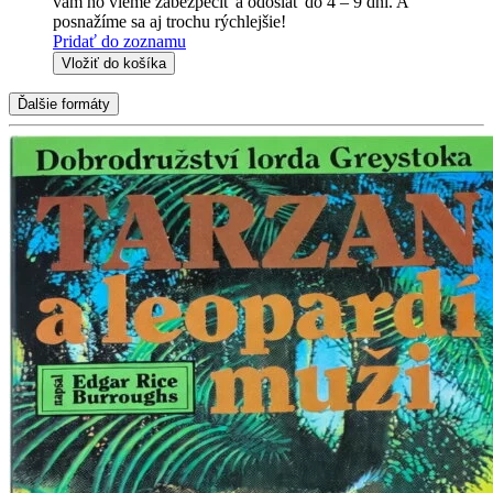
vám ho vieme zabezpečiť a odoslať do 4 – 9 dní. A
posnažíme sa aj trochu rýchlejšie!
Pridať do zoznamu
Vložiť do košíka
Ďalšie formáty