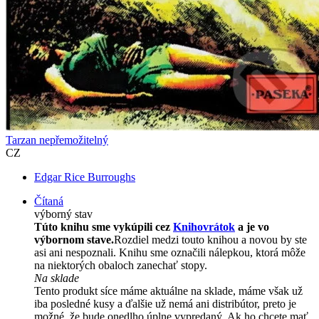
Tarzan nepřemožitelný
CZ
Edgar Rice Burroughs
Čítaná
výborný stav
Túto knihu sme vykúpili cez
Knihovrátok
a je vo
výbornom stave.
Rozdiel medzi touto knihou a novou by ste
asi ani nespoznali. Knihu sme označili nálepkou, ktorá môže
na niektorých obaloch zanechať stopy.
Na sklade
Tento produkt síce máme aktuálne na sklade, máme však už
iba posledné kusy a ďalšie už nemá ani distribútor, preto je
možné, že bude onedlho úplne vypredaný. Ak ho chcete mať,