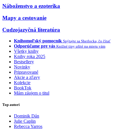
Náboženstvo a ezoterika
Mapy a cestovanie
Cudzojazyčná literatúra
Knihomoľský pomocník
Spýtajte sa Sherlocka, čo čítať
Odporúčame pre vás
Knižné tipy ušité na mieru vám
Všetky knihy
Knihy roka 2025
Bestsellery
Novinky
Pripravované
Akcie a zľavy
Kolekcie
BookTok
Mám záujem o titul
Top autori
Dominik Dán
Julie Caplin
Rebecca Yarros