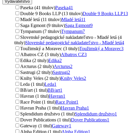
Vydavateľstvo
Paseka (41 titulov)
Paseka
41
Double 9 Books LLP (13 titulov)
Double 9 Books LLP
13
Mladé letá (11 titulov)
Mladé letá
11
Saga Egmont (9 titulov)
Saga Egmont
9
Tympanum (7 titulov)
Tympanum
7
Slovenské pedagogické nakladateľstvo - Mladé letá (4
tituly)
Slovenské pedagogické nakladateľstvo - Mladé letá
4
Toužimský a Moravec (3 tituly)
Toužimský a Moravec
3
Albatros CZ (3 tituly)
Albatros CZ
3
Edika (2 tituly)
Edika
2
Arcturus (2 tituly)
Arcturus
2
Sastrugi (2 tituly)
Sastrugi
2
Knihy Veles (2 tituly)
Knihy Veles
2
Leda (1 titul)
Leda
1
BB/art (1 titul)
BB/art
1
Havran (1 titul)
Havran
1
Race Point (1 titul)
Race Point
1
Havran Praha (1 titul)
Havran Praha
1
Splendidum družstvo (1 titul)
Splendidum družstvo
1
Dover Publications (1 titul)
Dover Publications
1
Gateway (1 titul)
Gateway
1
Alpha Edition (1 titul)
Alpha Edition
1