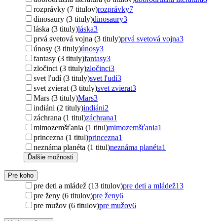
rozprávky (7 titulov)
rozprávky
7
dinosaury (3 tituly)
dinosaury
3
láska (3 tituly)
láska
3
prvá svetová vojna (3 tituly)
prvá svetová vojna
3
únosy (3 tituly)
únosy
3
fantasy (3 tituly)
fantasy
3
zločinci (3 tituly)
zločinci
3
svet ľudí (3 tituly)
svet ľudí
3
svet zvierat (3 tituly)
svet zvierat
3
Mars (3 tituly)
Mars
3
indiáni (2 tituly)
indiáni
2
záchrana (1 titul)
záchrana
1
mimozemšťania (1 titul)
mimozemšťania
1
princezna (1 titul)
princezna
1
neznáma planéta (1 titul)
neznáma planéta
1
Ďalšie možnosti
Pre koho
pre deti a mládež (13 titulov)
pre deti a mládež
13
pre ženy (6 titulov)
pre ženy
6
pre mužov (6 titulov)
pre mužov
6