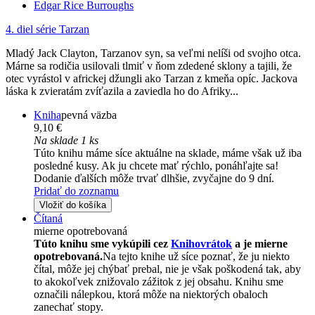
Edgar Rice Burroughs
4. diel série
Tarzan
Mladý Jack Clayton, Tarzanov syn, sa veľmi nelíši od svojho otca.
Márne sa rodičia usilovali tlmiť v ňom zdedené sklony a tajili, že
otec vyrástol v africkej džungli ako Tarzan z kmeňa opíc. Jackova
láska k zvieratám zvíťazila a zaviedla ho do Afriky...
Kniha
pevná väzba
9,10 €
Na sklade 1 ks
Túto knihu máme síce aktuálne na sklade, máme však už iba
posledné kusy. Ak ju chcete mať rýchlo, ponáhľajte sa!
Dodanie ďalších môže trvať dlhšie, zvyčajne do 9 dní.
Pridať do zoznamu
Vložiť do košíka
Čítaná
mierne opotrebovaná
Túto knihu sme vykúpili cez
Knihovrátok
a je mierne
opotrebovaná.
Na tejto knihe už síce poznať, že ju niekto
čítal, môže jej chýbať prebal, nie je však poškodená tak, aby
to akokoľvek znižovalo zážitok z jej obsahu. Knihu sme
označili nálepkou, ktorá môže na niektorých obaloch
zanechať stopy.