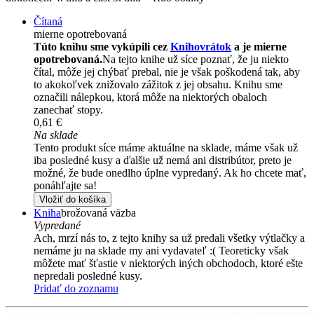
Čítaná
mierne opotrebovaná
Túto knihu sme vykúpili cez
Knihovrátok
a je mierne
opotrebovaná.
Na tejto knihe už síce poznať, že ju niekto
čítal, môže jej chýbať prebal, nie je však poškodená tak, aby
to akokoľvek znižovalo zážitok z jej obsahu. Knihu sme
označili nálepkou, ktorá môže na niektorých obaloch
zanechať stopy.
0,61 €
Na sklade
Tento produkt síce máme aktuálne na sklade, máme však už
iba posledné kusy a ďalšie už nemá ani distribútor, preto je
možné, že bude onedlho úplne vypredaný. Ak ho chcete mať,
ponáhľajte sa!
Vložiť do košíka
Kniha
brožovaná väzba
Vypredané
Ach, mrzí nás to, z tejto knihy sa už predali všetky výtlačky a
nemáme ju na sklade my ani vydavateľ :( Teoreticky však
môžete mať šťastie v niektorých iných obchodoch, ktoré ešte
nepredali posledné kusy.
Pridať do zoznamu