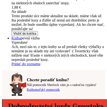
na niektorých obaloch zanechať stopy.
1,88 €
Na sklade
Tento produkt síce máme aktuálne na sklade, máme však už
iba posledné kusy a ďalšie už nemá ani distribútor, preto je
možné, že bude onedlho úplne vypredaný. Ak ho chcete mať,
ponáhľajte sa!
Vložiť do košíka
Kniha
pevná väzba
Vypredané
Ach, mrzí nás to, z tejto knihy sa už predali všetky výtlačky a
nemáme ju na sklade my ani vydavateľ :( Teoreticky však
môžete mať šťastie v niektorých iných obchodoch, ktoré ešte
nepredali posledné kusy.
Pridať do zoznamu
Chcete poradiť knihu?
Náš pomocník Sherlock vám ju s radosťou vypátra!
Knihomoľský pomocník