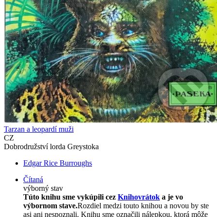
Tarzan a leopardí muži
CZ
Dobrodružství lorda Greystoka
Edgar Rice Burroughs
Čítaná
výborný stav
Túto knihu sme vykúpili cez
Knihovrátok
a je vo
výbornom stave.
Rozdiel medzi touto knihou a novou by ste
asi ani nespoznali. Knihu sme označili nálepkou, ktorá môže