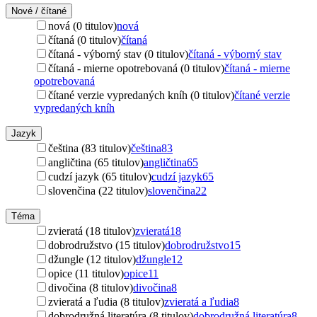
Nové / čítané
nová (0 titulov)
nová
čítaná (0 titulov)
čítaná
čítaná - výborný stav (0 titulov)
čítaná - výborný stav
čítaná - mierne opotrebovaná (0 titulov)
čítaná - mierne
opotrebovaná
čítané verzie vypredaných kníh (0 titulov)
čítané verzie
vypredaných kníh
Jazyk
čeština (83 titulov)
čeština
83
angličtina (65 titulov)
angličtina
65
cudzí jazyk (65 titulov)
cudzí jazyk
65
slovenčina (22 titulov)
slovenčina
22
Téma
zvieratá (18 titulov)
zvieratá
18
dobrodružstvo (15 titulov)
dobrodružstvo
15
džungle (12 titulov)
džungle
12
opice (11 titulov)
opice
11
divočina (8 titulov)
divočina
8
zvieratá a ľudia (8 titulov)
zvieratá a ľudia
8
dobrodružná literatúra (8 titulov)
dobrodružná literatúra
8