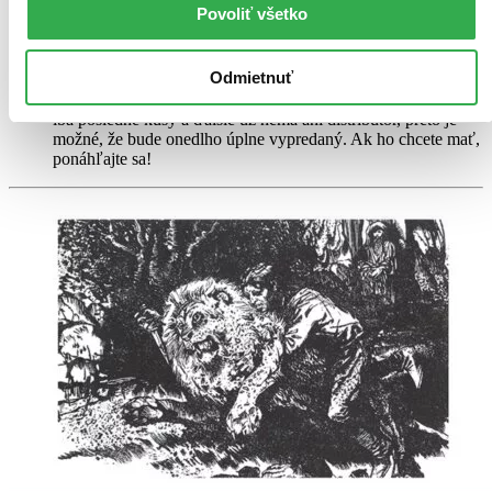
čítal, môže jej chýbať prebal, nie je však poškodená tak, aby
Povoliť všetko
to akokoľvek znižovalo zážitok z jej obsahu. Knihu sme
označili nálepkou, ktorá môže na niektorých obaloch
zanechať stopy.
Odmietnuť
Na sklade
Tento produkt síce máme aktuálne na sklade, máme však už
iba posledné kusy a ďalšie už nemá ani distribútor, preto je
možné, že bude onedlho úplne vypredaný. Ak ho chcete mať,
ponáhľajte sa!