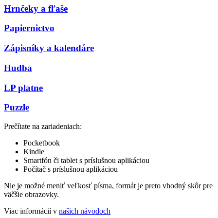
Hrnčeky a fľaše
Papiernictvo
Zápisníky a kalendáre
Hudba
LP platne
Puzzle
Prečítate na zariadeniach:
Pocketbook
Kindle
Smartfón či tablet s príslušnou aplikáciou
Počítač s príslušnou aplikáciou
Nie je možné meniť veľkosť písma, formát je preto vhodný skôr pre
väčšie obrazovky.
Viac informácií v
našich návodoch