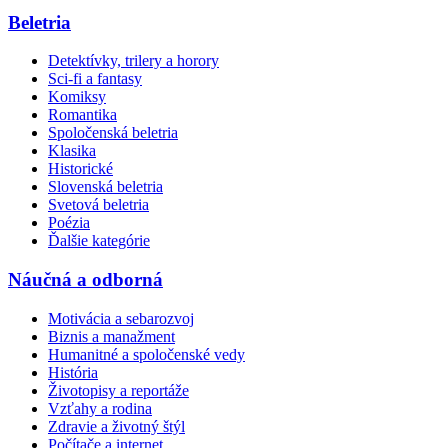
Beletria
Detektívky, trilery a horory
Sci-fi a fantasy
Komiksy
Romantika
Spoločenská beletria
Klasika
Historické
Slovenská beletria
Svetová beletria
Poézia
Ďalšie kategórie
Náučná a odborná
Motivácia a sebarozvoj
Biznis a manažment
Humanitné a spoločenské vedy
História
Životopisy a reportáže
Vzťahy a rodina
Zdravie a životný štýl
Počítače a internet