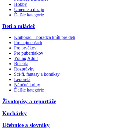
Hobby
Umenie a dizajn
Ďalšie kategórie
Deti a mládež
Knihorad – poradca kníh pre deti
Pre najmenších
Pre prvákov
Pre pubertiakov
Young Adult
Beletria
Rozprávky
Sci-fi, fantasy a komiksy
Leporelá
Náučné knihy
Ďalšie kategórie
Životopisy a reportáže
Kuchárky
Učebnice a slovníky