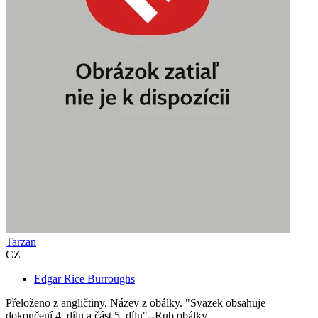
Tarzan
CZ
Edgar Rice Burroughs
Přeloženo z angličtiny. Název z obálky. "Svazek obsahuje
dokončení 4. dílu a část 5. dílu"--Rub obálky