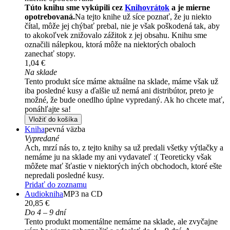
Túto knihu sme vykúpili cez
Knihovrátok
a je mierne
opotrebovaná.
Na tejto knihe už síce poznať, že ju niekto
čítal, môže jej chýbať prebal, nie je však poškodená tak, aby
to akokoľvek znižovalo zážitok z jej obsahu. Knihu sme
označili nálepkou, ktorá môže na niektorých obaloch
zanechať stopy.
1,04 €
Na sklade
Tento produkt síce máme aktuálne na sklade, máme však už
iba posledné kusy a ďalšie už nemá ani distribútor, preto je
možné, že bude onedlho úplne vypredaný. Ak ho chcete mať,
ponáhľajte sa!
Vložiť do košíka
Kniha
pevná väzba
Vypredané
Ach, mrzí nás to, z tejto knihy sa už predali všetky výtlačky a
nemáme ju na sklade my ani vydavateľ :( Teoreticky však
môžete mať šťastie v niektorých iných obchodoch, ktoré ešte
nepredali posledné kusy.
Pridať do zoznamu
Audiokniha
MP3 na CD
20,85 €
Do 4 – 9 dní
Tento produkt momentálne nemáme na sklade, ale zvyčajne