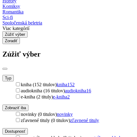
Horory
Komiksy
Romantika
Sci-fi
Spoločenská beletria
Viac kategórií
Zúžiť výber
Zoradiť
Zúžiť výber
Typ
kniha (152 titulov)
kniha
152
audiokniha (16 titulov)
audiokniha
16
e-kniha (2 tituly)
e-kniha
2
Zobraziť iba
novinky (0 titulov)
novinky
zľavnené tituly (0 titulov)
zľavnené tituly
Dostupnosť