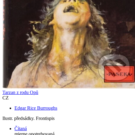
Tarzan z rodu Opů
CZ
Edgar Rice Burroughs
Ilustr. předsádky. Frontispis
Čítaná
mierne opotrebovaná