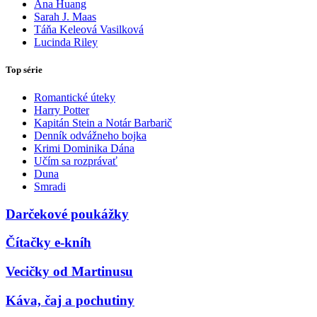
Ana Huang
Sarah J. Maas
Táňa Keleová Vasilková
Lucinda Riley
Top série
Romantické úteky
Harry Potter
Kapitán Stein a Notár Barbarič
Denník odvážneho bojka
Krimi Dominika Dána
Učím sa rozprávať
Duna
Smradi
Darčekové poukážky
Čítačky e-kníh
Vecičky od Martinusu
Káva, čaj a pochutiny