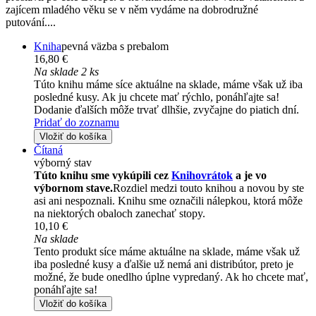
zajícem mladého věku se v něm vydáme na dobrodružné
putování....
Kniha
pevná väzba s prebalom
16,80 €
Na sklade 2 ks
Túto knihu máme síce aktuálne na sklade, máme však už iba
posledné kusy. Ak ju chcete mať rýchlo, ponáhľajte sa!
Dodanie ďalších môže trvať dlhšie, zvyčajne do piatich dní.
Pridať do zoznamu
Vložiť do košíka
Čítaná
výborný stav
Túto knihu sme vykúpili cez
Knihovrátok
a je vo
výbornom stave.
Rozdiel medzi touto knihou a novou by ste
asi ani nespoznali. Knihu sme označili nálepkou, ktorá môže
na niektorých obaloch zanechať stopy.
10,10 €
Na sklade
Tento produkt síce máme aktuálne na sklade, máme však už
iba posledné kusy a ďalšie už nemá ani distribútor, preto je
možné, že bude onedlho úplne vypredaný. Ak ho chcete mať,
ponáhľajte sa!
Vložiť do košíka