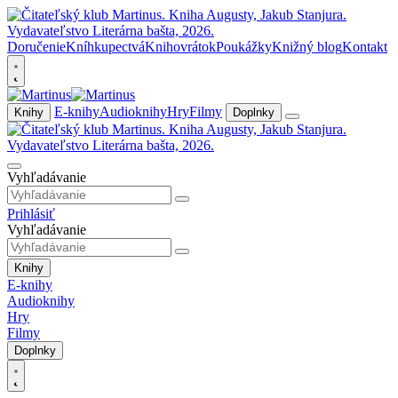
Doručenie
Kníhkupectvá
Knihovrátok
Poukážky
Knižný blog
Kontakt
E-knihy
Audioknihy
Hry
Filmy
Knihy
Doplnky
Vyhľadávanie
Prihlásiť
Vyhľadávanie
Knihy
E-knihy
Audioknihy
Hry
Filmy
Doplnky