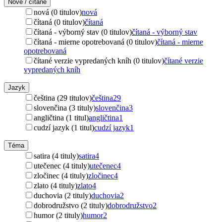
Nové / čítané
nová (0 titulov)
nová
čítaná (0 titulov)
čítaná
čítaná - výborný stav (0 titulov)
čítaná - výborný stav
čítaná - mierne opotrebovaná (0 titulov)
čítaná - mierne
opotrebovaná
čítané verzie vypredaných kníh (0 titulov)
čítané verzie
vypredaných kníh
Jazyk
čeština (29 titulov)
čeština
29
slovenčina (3 tituly)
slovenčina
3
angličtina (1 titul)
angličtina
1
cudzí jazyk (1 titul)
cudzí jazyk
1
Téma
satira (4 tituly)
satira
4
utečenec (4 tituly)
utečenec
4
zločinec (4 tituly)
zločinec
4
zlato (4 tituly)
zlato
4
duchovia (2 tituly)
duchovia
2
dobrodružstvo (2 tituly)
dobrodružstvo
2
humor (2 tituly)
humor
2