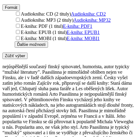
Formát
Audiokniha: CD (2 tituly)
Audiokniha: CD
2
Audiokniha: MP3 (2 tituly)
Audiokniha: MP3
2
E-kniha: PDF (1 titul)
E-kniha: PDF
1
E-kniha: EPUB (1 titul)
E-kniha: EPUB
1
E-kniha: MOBI (1 titul)
E-kniha: MOBI
1
Ďalšie možnosti
Zúžiť výber
nejúspěšnější současný finský spisovatel, humorista, autor typicky
“mužské literatury”. Paasilinna je mimořádně oblíben nejen ve
Finsku, ale i v řadě dalších západoevropských zemí. Česky vyšel
zatím jeho román Zajícův rok, připravují se další knihy: Stará dáma
vaří jed, Chlupatý sluha pana faráře a Les oběšených lišek. Autor
humoristických románů Arto Paasilinna je nejpopulárnější finský
spisovatel. V pětimilionovém Finsku vycházejí jeho knihy ve
statisícových nákladech, na jeho autogramiádách stojí dlouhé fronty,
na autorská čtení přicházejí stovky lidí. Paasilinna je mimořádně
populární i v západní Evropě, zejména ve Francii a v Itálii. Jeho
popularita ve Finsku se dá přirovnat k popularitě Michala Viewegha
u nás. Popularita ano, ne však jeho styl. Arto Paasilinna je typický
“mužský” spisovatel a i tím se vyděluje z převažujícího ženského či