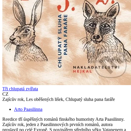
Tři chlupatá zvířata
CZ
Zajícův rok, Les oběšených lišek, Chlupatý sluha pana faráře
Arto Paasilinna
Reedice tří úspěšných románů finského humoristy Arta Paasilinny.
Zajícův rok, jeden z Paasilinnových prvních románů, autora
proslavil po celé Evropě. S novinářem středního věku Vatanenem a