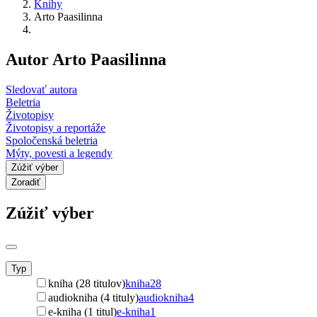
Knihy
Arto Paasilinna
Autor Arto Paasilinna
Sledovať autora
Beletria
Životopisy
Životopisy a reportáže
Spoločenská beletria
Mýty, povesti a legendy
Zúžiť výber
Zoradiť
Zúžiť výber
Typ
kniha (28 titulov)
kniha
28
audiokniha (4 tituly)
audiokniha
4
e-kniha (1 titul)
e-kniha
1