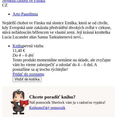
Nejdelší chobot ve Finsku
CZ
Arto Paasilinna
Nejdelší chobot ve Finsku má slonice Emilka, která se od chvíle,
kdy Evropská unie zakázala předvádění divokých zvířat v cirkuse,
stává nežádoucím běžencem ve vlastní zemi. Její krásná krotitelka
Lucia Lucander alias Sanna Tarkiainenová neví...
Kniha
pevná väzba
11,40 €
Do 4 – 6 dní
Tento produkt momentálne nemáme na sklade, ale zvyčajne
vám ho vieme zabezpečiť a odoslať do 4 – 6 dní. A
posnažíme sa aj trochu rýchlejšie!
Pridať do zoznamu
Vložiť do košíka
Chcete poradiť knihu?
Náš pomocník Sherlock vám ju s radosťou vypátra!
Knihomoľský pomocník