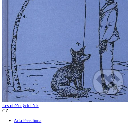
Les oběšených lišek
CZ
Arto Paasilinna