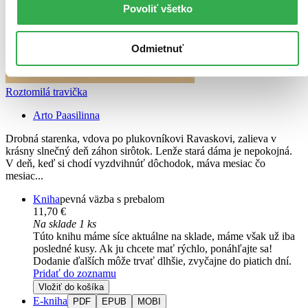
Povoliť všetko
Odmietnuť
Roztomilá travička
Arto Paasilinna
Drobná starenka, vdova po plukovníkovi Ravaskovi, zalieva v
krásny slnečný deň záhon sirôtok. Lenže stará dáma je nepokojná.
V deň, keď si chodí vyzdvihnúť dôchodok, máva mesiac čo
mesiac...
Kniha
pevná väzba s prebalom
11,70 €
Na sklade 1 ks
Túto knihu máme síce aktuálne na sklade, máme však už iba
posledné kusy. Ak ju chcete mať rýchlo, ponáhľajte sa!
Dodanie ďalších môže trvať dlhšie, zvyčajne do piatich dní.
Pridať do zoznamu
Vložiť do košíka
E-kniha
PDF
EPUB
MOBI