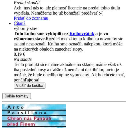
Predaj skončil
Ach, mrzí nás to, ale platnosť licencie na predaj tohto titulu
vypršala. Nemôžeme ho už bohužiaľ predávať :-(
Pridať do zoznamu
Čítaná
výborný stav
Túto knihu sme vykúpili cez
Knihovrátok
a je vo
výbornom stave.
Rozdiel medzi touto knihou a novou by ste
asi ani nespoznali. Knihu sme označili nálepkou, ktorá môže
na niektorých obaloch zanechať stopy.
8,19 €
Na sklade
Tento produkt síce máme aktuálne na sklade, máme však už
iba posledné kusy a ďalšie už nemá ani distribútor, preto je
možné, že bude onedlho úplne vypredaný. Ak ho chcete mať,
ponáhľajte sa!
Vložiť do košíka
Ďalšie formáty