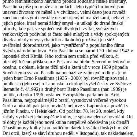
přímo feministického hlavního proudu současné finské literatury.
Paasilinna píše pro muže a o mužích. Jeho typičtí hrdinové jsou
unaveni životem ve městě a v civilizaci, velmi často jsou rovněž
znechuceni svými neustále nespokojenými manželkami, nebaví je
jejich práce, která nemá žádný smysl - a utíkají do drsné finské
přírody, kde pak ve společnosti divokých zvířat, svérázných
venkovských podivínů (a často také mladých a vždy spokojených
dívek a nikdy nevysychajícího alkoholu) prožívají jen stěží
uvěřitelná dobrodružství, jako “vystřižená” z populárního filmu
Svéráz národního lovu. Arto Paasilinna se narodil 20. dubna 1942 v
laponské obci Kittilä. Jeho rodina sem utekla před válkou, či
přesněji řečeno přišla sem z Petsama na břehu Severního ledového
oceánu, z oblasti, kde se těžil nikl a která už v roce 1939 připadla
Sovětskému svazu. Paasilinna pochází ze zajímavé rodiny - jeho
jeden bratr Erno Paasilinna (1935 - 2000) byl rovněž spisovatel a
publicista (jeho esej o Laponsku a ekologii vyšel česky ve Světové
literatuře č. 4/1992) a druhý bratr Reino Paasilinna (nar. 1939) je
politik, od roku 1996 poslanec Evropského parlamentu. Arto
Paasilinna, nejpopulárnější z bratří, vystudoval večerně vysokou
školu a působil pak jako novinář, nejprve v Laponsku a později v
jižním Finsku, v Helsinkách. Od počátku 70. let 20. století, kdy
začaly vycházet jeho úspěšné knihy, je spisovatelem z povolání. Od
té doby je každá jeho nová kniha netrpělivě očekávána jak čtenáři
(Paasilinnovy knihy jsou tradičním dárek k svátku finských mužů,
Dni otců, který se slaví druhou neděli v listopadu), tak nakladatelem,