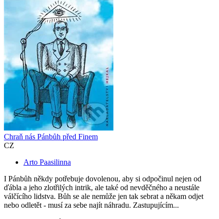
Chraň nás Pánbůh před Finem
CZ
Arto Paasilinna
I Pánbůh někdy potřebuje dovolenou, aby si odpočinul nejen od
ďábla a jeho zlotřilých intrik, ale také od nevděčného a neustále
válčícího lidstva. Bůh se ale nemůže jen tak sebrat a někam odjet
nebo odletět - musí za sebe najít náhradu. Zastupujícím...