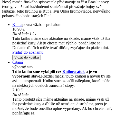
Nový román finského spisovatele představuje tu část Paasilinnovy
tvorby, v níž nad každodenní skutečností převažuje bujný svět
fantazie. Jeho hrdinou je Rutja, syn Ukka hromovládce, nejvyššího
pohanského boha starých Finů...
Kniha
pevná väzba s prebalom
10,90 €
Na sklade 1 ks
Túto knihu máme síce aktuálne na sklade, máme však už iba
posledné kusy. Ak ju chcete mať rýchlo, ponáhľajte sa!
Dodanie ďalších môže trvať dlhšie, zvyčajne do piatich dní.
Pridať do zoznamu
Vložiť do košíka
Čítaná
výborný stav
Túto knihu sme vykúpili cez
Knihovrátok
a je vo
výbornom stave.
Rozdiel medzi touto knihou a novou by ste
asi ani nespoznali. Knihu sme označili nálepkou, ktorá môže
na niektorých obaloch zanechať stopy.
7,10 €
Na sklade
Tento produkt síce máme aktuálne na sklade, máme však už
iba posledné kusy a ďalšie už nemá ani distribútor, preto je
možné, že bude onedlho úplne vypredaný. Ak ho chcete mať,
ponáhľajte sa!