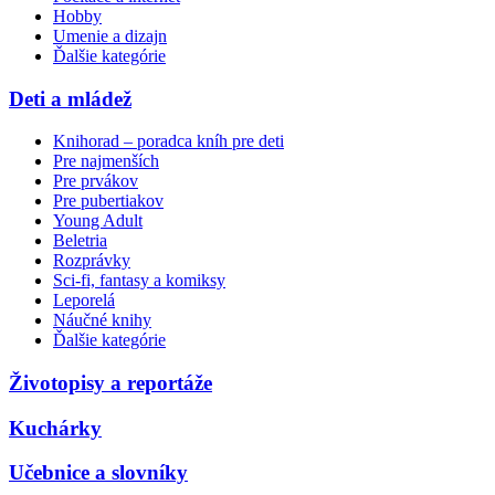
Hobby
Umenie a dizajn
Ďalšie kategórie
Deti a mládež
Knihorad – poradca kníh pre deti
Pre najmenších
Pre prvákov
Pre pubertiakov
Young Adult
Beletria
Rozprávky
Sci-fi, fantasy a komiksy
Leporelá
Náučné knihy
Ďalšie kategórie
Životopisy a reportáže
Kuchárky
Učebnice a slovníky