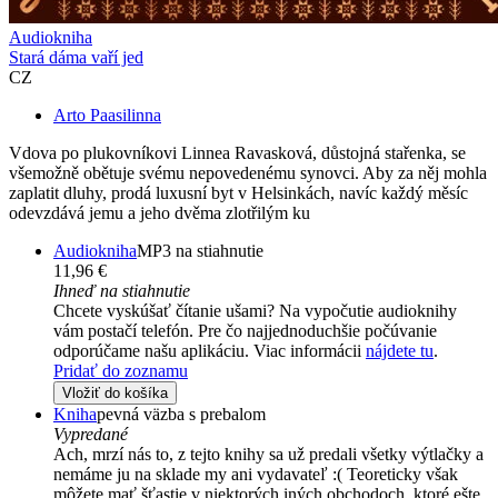
Audiokniha
Stará dáma vaří jed
CZ
Arto Paasilinna
Vdova po plukovníkovi Linnea Ravasková, důstojná stařenka, se
všemožně obětuje svému nepovedenému synovci. Aby za něj mohla
zaplatit dluhy, prodá luxusní byt v Helsinkách, navíc každý měsíc
odevzdává jemu a jeho dvěma zlotřilým ku
Audiokniha
MP3 na stiahnutie
11,96 €
Ihneď na stiahnutie
Chcete vyskúšať čítanie ušami? Na vypočutie audioknihy
vám postačí telefón. Pre čo najjednoduchšie počúvanie
odporúčame našu aplikáciu. Viac informácii
nájdete tu
.
Pridať do zoznamu
Vložiť do košíka
Kniha
pevná väzba s prebalom
Vypredané
Ach, mrzí nás to, z tejto knihy sa už predali všetky výtlačky a
nemáme ju na sklade my ani vydavateľ :( Teoreticky však
môžete mať šťastie v niektorých iných obchodoch, ktoré ešte