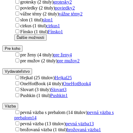
grotesky (2 tituly)
grotesky
2
poviedky (2 tituly)
poviedky
2
vážne témy (2 tituly)
vážne témy
2
slon (1 titul)
slon
1
cirkus (1 titul)
cirkus
1
Fínsko (1 titul)
Fínsko
1
Ďalšie možnosti
Pre koho
pre ženy (4 tituly)
pre ženy
4
pre mužov (2 tituly)
pre mužov
2
Vydavateľstvo
Hejkal (25 titulov)
Hejkal
25
OneHotBook (4 tituly)
OneHotBook
4
Slovart (3 tituly)
Slovart
3
Pushkin (1 titul)
Pushkin
1
Väzba
pevná väzba s prebalom (14 titulov)
pevná väzba s
prebalom
14
pevná väzba (13 titulov)
pevná väzba
13
brožovaná väzba (1 titul)
brožovaná väzba
1