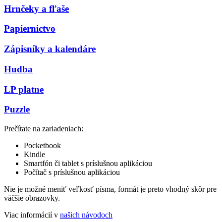
Hrnčeky a fľaše
Papiernictvo
Zápisníky a kalendáre
Hudba
LP platne
Puzzle
Prečítate na zariadeniach:
Pocketbook
Kindle
Smartfón či tablet s príslušnou aplikáciou
Počítač s príslušnou aplikáciou
Nie je možné meniť veľkosť písma, formát je preto vhodný skôr pre
väčšie obrazovky.
Viac informácií v
našich návodoch