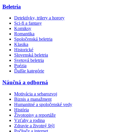
Beletria
Detektívky, trilery a horory
Sci-fi a fantasy
Komiksy
Romantika
Spoločenská beletria
Klasika
Historické
Slovenská beletria
Svetová beletria
Poézia
Ďalšie kategórie
Náučná a odborná
Motivácia a sebarozvoj
Biznis a manažment
Humanitné a spoločenské vedy
História
Životopisy a reportáže
Vzťahy a rodina
Zdravie a životný štýl
Počítače a internet