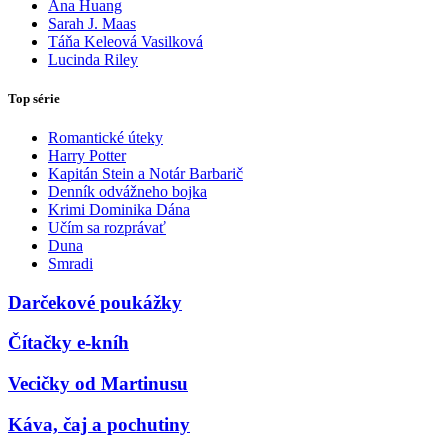
Ana Huang
Sarah J. Maas
Táňa Keleová Vasilková
Lucinda Riley
Top série
Romantické úteky
Harry Potter
Kapitán Stein a Notár Barbarič
Denník odvážneho bojka
Krimi Dominika Dána
Učím sa rozprávať
Duna
Smradi
Darčekové poukážky
Čítačky e-kníh
Vecičky od Martinusu
Káva, čaj a pochutiny