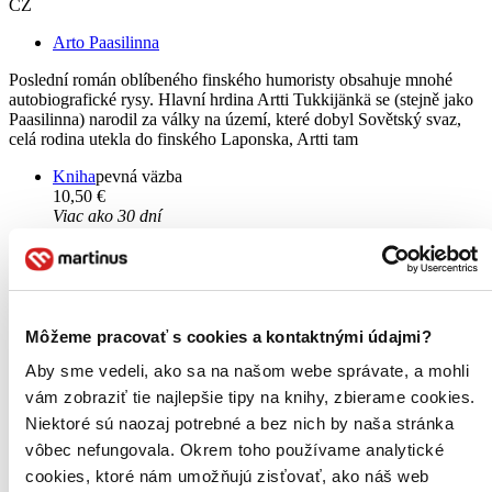
CZ
Arto Paasilinna
Poslední román oblíbeného finského humoristy obsahuje mnohé
autobiografické rysy. Hlavní hrdina Artti Tukkijänkä se (stejně jako
Paasilinna) narodil za války na území, které dobyl Sovětský svaz,
celá rodina utekla do finského Laponska, Artti tam
Kniha
pevná väzba
10,50 €
Viac ako 30 dní
Tento produkt je na objednávku a jeho dodanie môže trvať aj
viac ako 30 dní. Urobíme však všetko pre to, aby sme vašu
objednávku odoslali čo najskôr a o jej ceste vás budeme včas
informovať.
Pridať do zoznamu
Môžeme pracovať s cookies a kontaktnými údajmi?
Vložiť do košíka
Čítaná
Aby sme vedeli, ako sa na našom webe správate, a mohli
výborný stav
vám zobraziť tie najlepšie tipy na knihy, zbierame cookies.
Túto knihu sme vykúpili cez
Knihovrátok
a je vo
výbornom stave.
Rozdiel medzi touto knihou a novou by ste
Niektoré sú naozaj potrebné a bez nich by naša stránka
asi ani nespoznali. Knihu sme označili nálepkou, ktorá môže
vôbec nefungovala. Okrem toho používame analytické
na niektorých obaloch zanechať stopy.
cookies, ktoré nám umožňujú zisťovať, ako náš web
7,40 €