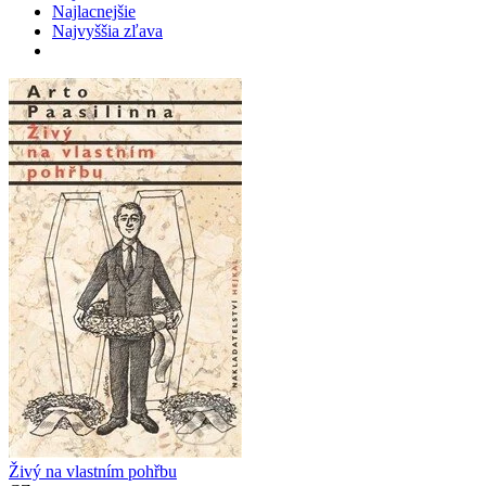
Najlacnejšie
Najvyššia zľava
Živý na vlastním pohřbu