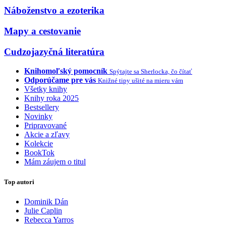
Náboženstvo a ezoterika
Mapy a cestovanie
Cudzojazyčná literatúra
Knihomoľský pomocník
Spýtajte sa Sherlocka, čo čítať
Odporúčame pre vás
Knižné tipy ušité na mieru vám
Všetky knihy
Knihy roka 2025
Bestsellery
Novinky
Pripravované
Akcie a zľavy
Kolekcie
BookTok
Mám záujem o titul
Top autori
Dominik Dán
Julie Caplin
Rebecca Yarros