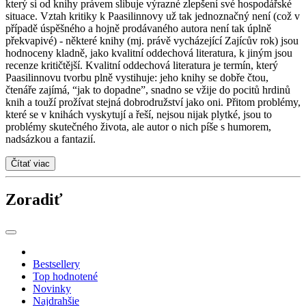
který si od knihy právem slibuje výrazné zlepšení své hospodářské
situace. Vztah kritiky k Paasilinnovy už tak jednoznačný není (což v
případě úspěšného a hojně prodávaného autora není tak úplně
překvapivé) - některé knihy (mj. právě vycházející Zajícův rok) jsou
hodnoceny kladně, jako kvalitní oddechová literatura, k jiným jsou
recenze kritičtější. Kvalitní oddechová literatura je termín, který
Paasilinnovu tvorbu plně vystihuje: jeho knihy se dobře čtou,
čtenáře zajímá, “jak to dopadne”, snadno se vžije do pocitů hrdinů
knih a touží prožívat stejná dobrodružství jako oni. Přitom problémy,
které se v knihách vyskytují a řeší, nejsou nijak plytké, jsou to
problémy skutečného života, ale autor o nich píše s humorem,
nadsázkou a fantazií.
Čítať viac
Zoradiť
Bestsellery
Top hodnotené
Novinky
Najdrahšie