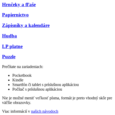
Hrnčeky a fľaše
Papiernictvo
Zápisníky a kalendáre
Hudba
LP platne
Puzzle
Prečítate na zariadeniach:
Pocketbook
Kindle
Smartfón či tablet s príslušnou aplikáciou
Počítač s príslušnou aplikáciou
Nie je možné meniť veľkosť písma, formát je preto vhodný skôr pre
väčšie obrazovky.
Viac informácií v
našich návodoch