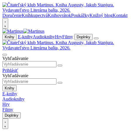
Doručenie
Kníhkupectvá
Knihovrátok
Poukážky
Knižný blog
Kontakt
E-knihy
Audioknihy
Hry
Filmy
Knihy
Doplnky
Vyhľadávanie
Prihlásiť
Vyhľadávanie
Knihy
E-knihy
Audioknihy
Hry
Filmy
Doplnky