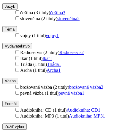
Jazyk
čeština (3 tituly)
čeština
3
slovenčina (2 tituly)
slovenčina
2
Téma
vojny (1 titul)
vojny
1
Vydavateľstvo
Radioservis (2 tituly)
Radioservis
2
Ikar (1 titul)
Ikar
1
Triáda (1 titul)
Triáda
1
Archa (1 titul)
Archa
1
Väzba
brožovaná väzba (2 tituly)
brožovaná väzba
2
pevná väzba (1 titul)
pevná väzba
1
Formát
Audiokniha: CD (1 titul)
Audiokniha: CD
1
Audiokniha: MP3 (1 titul)
Audiokniha: MP3
1
Zúžiť výber