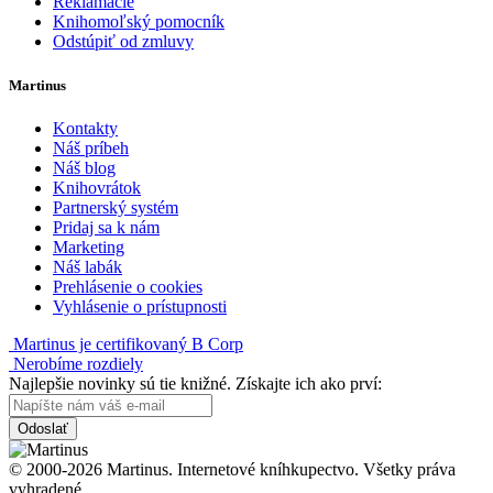
Reklamácie
Knihomoľský pomocník
Odstúpiť od zmluvy
Martinus
Kontakty
Náš príbeh
Náš blog
Knihovrátok
Partnerský systém
Pridaj sa k nám
Marketing
Náš labák
Prehlásenie o cookies
Vyhlásenie o prístupnosti
Martinus je certifikovaný B Corp
Nerobíme rozdiely
Najlepšie novinky sú tie knižné. Získajte ich ako prví:
Odoslať
© 2000-2026 Martinus. Internetové kníhkupectvo. Všetky práva
vyhradené.