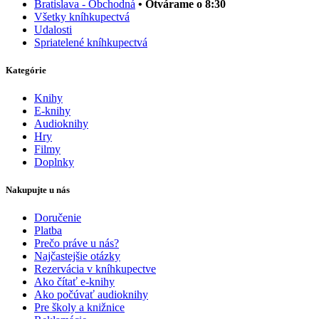
Bratislava - Obchodná
• Otvárame o 8:30
Všetky kníhkupectvá
Udalosti
Spriatelené kníhkupectvá
Kategórie
Knihy
E-knihy
Audioknihy
Hry
Filmy
Doplnky
Nakupujte u nás
Doručenie
Platba
Prečo práve u nás?
Najčastejšie otázky
Rezervácia v kníhkupectve
Ako čítať e-knihy
Ako počúvať audioknihy
Pre školy a knižnice