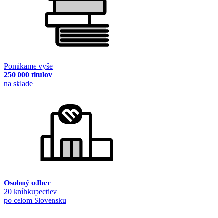
Ponúkame vyše
250 000 titulov
na sklade
Osobný odber
20 kníhkupectiev
po celom Slovensku