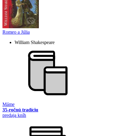
Romeo a Júlia
William Shakespeare
Máme
35-ročnú tradíciu
predaja kníh