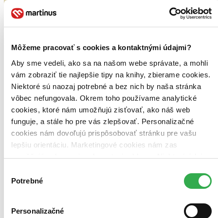
Audiokniha
Deník Anne Frankové
CZ
Môžeme pracovať s cookies a kontaktnými údajmi?
Anna Franková
Aby sme vedeli, ako sa na našom webe správate, a mohli
U příležitosti svých 13. narozenin 12. června 1942 dostala Anne
vám zobraziť tie najlepšie tipy na knihy, zbierame cookies.
památníček, červenobíle károvaný sešit v plátěné vazbě, a rozhodla
se, že si povede deník. Koncipovala ho zajímavým způsobem –
Niektoré sú naozaj potrebné a bez nich by naša stránka
zvolila formu dopisů fiktivní přítel
vôbec nefungovala. Okrem toho používame analytické
cookies, ktoré nám umožňujú zisťovať, ako náš web
Audiokniha
MP3 na stiahnutie
Predaj skončil
funguje, a stále ho pre vás zlepšovať. Personalizačné
Ach, mrzí nás to, ale platnosť licencie na predaj tohto titulu
cookies nám dovoľujú prispôsobovať stránku pre vašu
vypršala. Nemôžeme ho už bohužiaľ predávať :-(
lepšiu orientáciu. Marketingové cookies nám zas
Pridať do zoznamu
umožňujú zobrazenie relevantnej reklamy. Niektoré údaje
zdieľame aj s tretími stranami. Veľmi by nám pomohlo,
Výber
keby sme mohli používať všetky tieto cookies. Ďakujeme!
Potrebné
súhlasu
Personalizačné