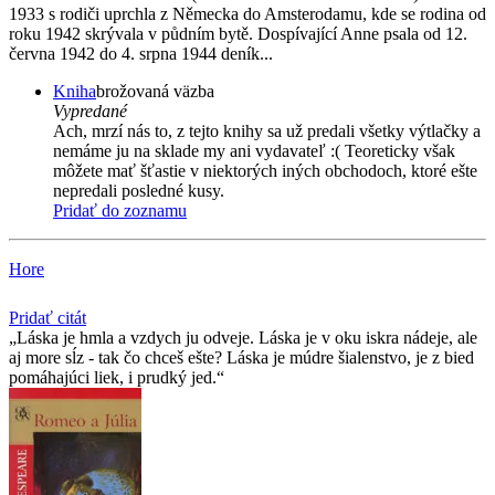
1933 s rodiči uprchla z Německa do Amsterodamu, kde se rodina od
roku 1942 skrývala v půdním bytě. Dospívající Anne psala od 12.
června 1942 do 4. srpna 1944 deník...
Kniha
brožovaná väzba
Vypredané
Ach, mrzí nás to, z tejto knihy sa už predali všetky výtlačky a
nemáme ju na sklade my ani vydavateľ :( Teoreticky však
môžete mať šťastie v niektorých iných obchodoch, ktoré ešte
nepredali posledné kusy.
Pridať do zoznamu
Hore
Pridať citát
Láska je hmla a vzdych ju odveje. Láska je v oku iskra nádeje, ale
aj more sĺz - tak čo chceš ešte? Láska je múdre šialenstvo, je z bied
pomáhajúci liek, i prudký jed.