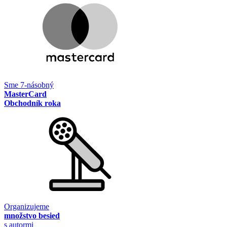
Sme 7-násobný
MasterCard
Obchodník roka
Organizujeme
množstvo besied
s autormi