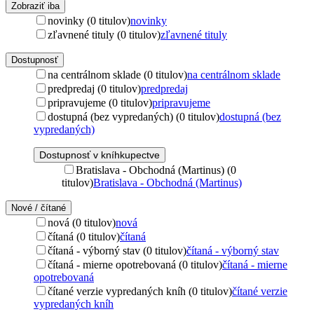
Zobraziť iba
novinky (0 titulov)
novinky
zľavnené tituly (0 titulov)
zľavnené tituly
Dostupnosť
na centrálnom sklade (0 titulov)
na centrálnom sklade
predpredaj (0 titulov)
predpredaj
pripravujeme (0 titulov)
pripravujeme
dostupná (bez vypredaných) (0 titulov)
dostupná (bez
vypredaných)
Dostupnosť v kníhkupectve
Bratislava - Obchodná (Martinus) (0
titulov)
Bratislava - Obchodná (Martinus)
Nové / čítané
nová (0 titulov)
nová
čítaná (0 titulov)
čítaná
čítaná - výborný stav (0 titulov)
čítaná - výborný stav
čítaná - mierne opotrebovaná (0 titulov)
čítaná - mierne
opotrebovaná
čítané verzie vypredaných kníh (0 titulov)
čítané verzie
vypredaných kníh