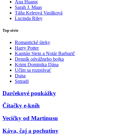
Ana Huang
Sarah J. Maas
Táňa Keleová Vasilková
Lucinda Riley
Top série
Romantické úteky
Harry Potter
Kapitán Stein a Notár Barbarič
Denník odvážneho bojka
Krimi Dominika Dána
Učím sa rozprávať
Duna
Smradi
Darčekové poukážky
Čítačky e-kníh
Vecičky od Martinusu
Káva, čaj a pochutiny