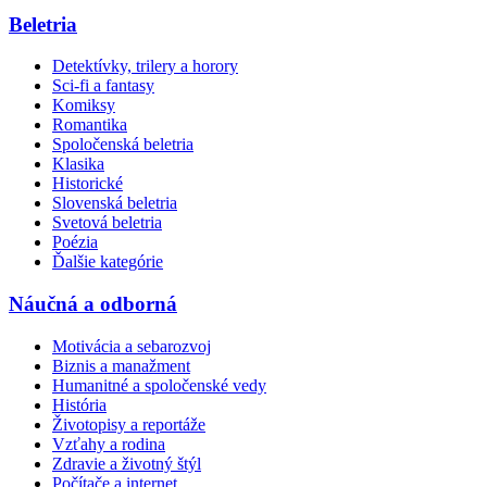
Beletria
Detektívky, trilery a horory
Sci-fi a fantasy
Komiksy
Romantika
Spoločenská beletria
Klasika
Historické
Slovenská beletria
Svetová beletria
Poézia
Ďalšie kategórie
Náučná a odborná
Motivácia a sebarozvoj
Biznis a manažment
Humanitné a spoločenské vedy
História
Životopisy a reportáže
Vzťahy a rodina
Zdravie a životný štýl
Počítače a internet