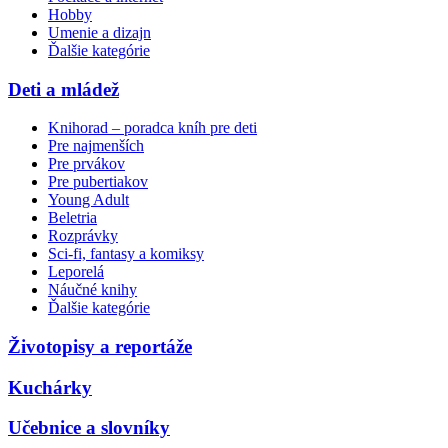
Hobby
Umenie a dizajn
Ďalšie kategórie
Deti a mládež
Knihorad – poradca kníh pre deti
Pre najmenších
Pre prvákov
Pre pubertiakov
Young Adult
Beletria
Rozprávky
Sci-fi, fantasy a komiksy
Leporelá
Náučné knihy
Ďalšie kategórie
Životopisy a reportáže
Kuchárky
Učebnice a slovníky