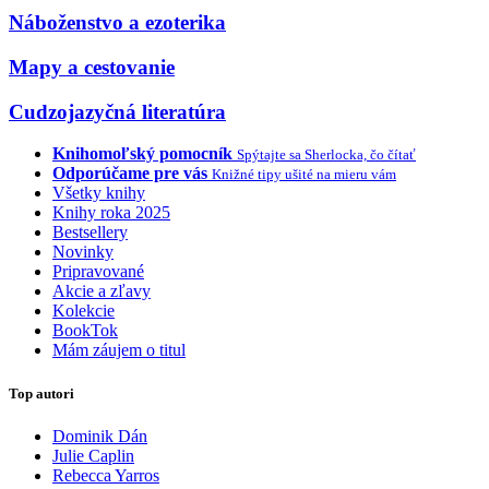
Náboženstvo a ezoterika
Mapy a cestovanie
Cudzojazyčná literatúra
Knihomoľský pomocník
Spýtajte sa Sherlocka, čo čítať
Odporúčame pre vás
Knižné tipy ušité na mieru vám
Všetky knihy
Knihy roka 2025
Bestsellery
Novinky
Pripravované
Akcie a zľavy
Kolekcie
BookTok
Mám záujem o titul
Top autori
Dominik Dán
Julie Caplin
Rebecca Yarros