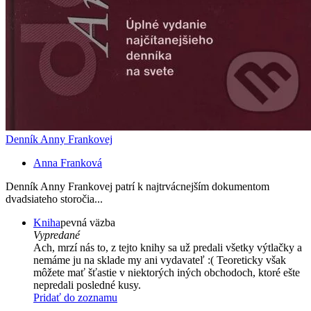
Denník Anny Frankovej
Anna Franková
Denník Anny Frankovej patrí k najtrvácnejším dokumentom
dvadsiateho storočia...
Kniha
pevná väzba
Vypredané
Ach, mrzí nás to, z tejto knihy sa už predali všetky výtlačky a
nemáme ju na sklade my ani vydavateľ :( Teoreticky však
môžete mať šťastie v niektorých iných obchodoch, ktoré ešte
nepredali posledné kusy.
Pridať do zoznamu