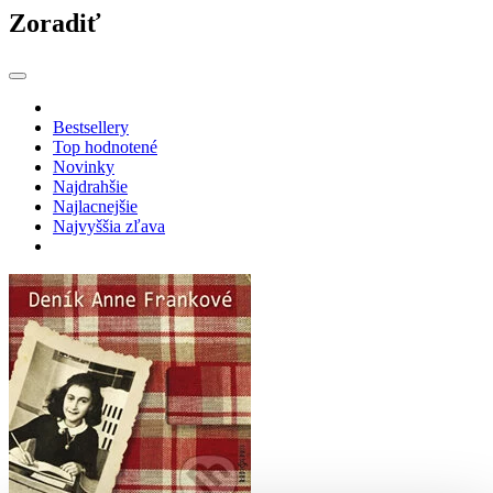
Zoradiť
Bestsellery
Top hodnotené
Novinky
Najdrahšie
Najlacnejšie
Najvyššia zľava