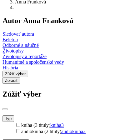
Anna Franková
Autor Anna Franková
Sledovať autora
Beletria
Odborné a náučné
Životopisy
Životopisy a reportáže
Humanitné a spoločenské vedy
História
Zúžiť výber
Zoradiť
Zúžiť výber
Typ
kniha (3 tituly)
kniha
3
audiokniha (2 tituly)
audiokniha
2