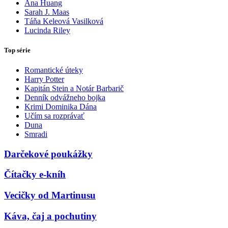
Ana Huang
Sarah J. Maas
Táňa Keleová Vasilková
Lucinda Riley
Top série
Romantické úteky
Harry Potter
Kapitán Stein a Notár Barbarič
Denník odvážneho bojka
Krimi Dominika Dána
Učím sa rozprávať
Duna
Smradi
Darčekové poukážky
Čítačky e-kníh
Vecičky od Martinusu
Káva, čaj a pochutiny