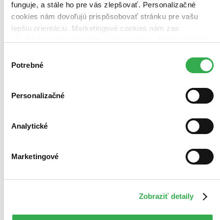
funguje, a stále ho pre vás zlepšovať. Personalizačné
cookies nám dovoľujú prispôsobovať stránku pre vašu
lepšiu orientáciu. Marketingové cookies nám zas
umožňujú zobrazenie relevantnej reklamy. Niektoré údaje
zdieľame aj s tretími stranami. Veľmi by nám pomohlo,
Výber
keby sme mohli používať všetky tieto cookies. Ďakujeme!
Potrebné
súhlasu
Personalizačné
Analytické
Marketingové
Zobraziť detaily