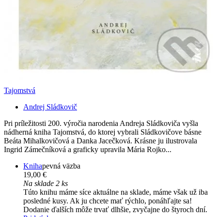
Tajomstvá
Andrej Sládkovič
Pri príležitosti 200. výročia narodenia Andreja Sládkoviča vyšla
nádherná kniha Tajomstvá, do ktorej vybrali Sládkovičove básne
Beáta Mihalkovičová a Danka Jacečková. Krásne ju ilustrovala
Ingrid Zámečníková a graficky upravila Mária Rojko...
Kniha
pevná väzba
19,00 €
Na sklade 2 ks
Túto knihu máme síce aktuálne na sklade, máme však už iba
posledné kusy. Ak ju chcete mať rýchlo, ponáhľajte sa!
Dodanie ďalších môže trvať dlhšie, zvyčajne do štyroch dní.