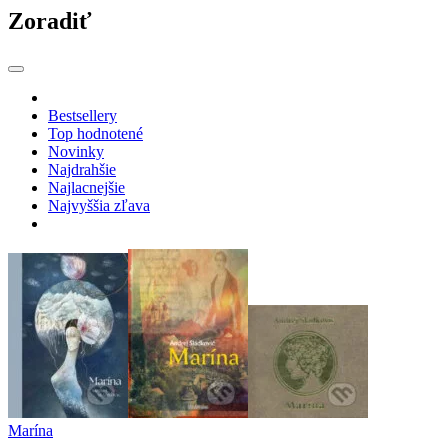
Zoradiť
Bestsellery
Top hodnotené
Novinky
Najdrahšie
Najlacnejšie
Najvyššia zľava
Marína