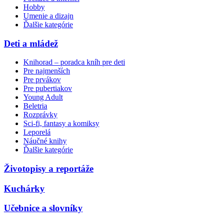
Hobby
Umenie a dizajn
Ďalšie kategórie
Deti a mládež
Knihorad – poradca kníh pre deti
Pre najmenších
Pre prvákov
Pre pubertiakov
Young Adult
Beletria
Rozprávky
Sci-fi, fantasy a komiksy
Leporelá
Náučné knihy
Ďalšie kategórie
Životopisy a reportáže
Kuchárky
Učebnice a slovníky