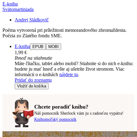
E-kniha
Svätomartiniada
Andrej Sládkovič
Poéma vytvorená pri príležitosti memorandového zhromaždenia.
Poézia zo Zlatého fondu SME.
E-kniha
EPUB
MOBI
1,99 €
Ihneď na stiahnutie
Máte čítačku, tablet alebo mobil? Stiahnite si do nich e-knihu:
budete ju mať hneď a ešte aj ušetríte život stromom. Viac
informácii o e-knihách
nájdete tu
.
Pridať do zoznamu
Vložiť do košíka
Chcete poradiť knihu?
Náš pomocník Sherlock vám ju s radosťou vypátra!
Knihomoľský pomocník