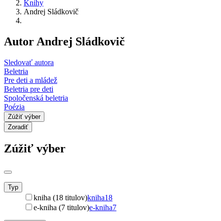
Knihy
Andrej Sládkovič
Autor Andrej Sládkovič
Sledovať autora
Beletria
Pre deti a mládež
Beletria pre deti
Spoločenská beletria
Poézia
Zúžiť výber
Zoradiť
Zúžiť výber
Typ
kniha (18 titulov)
kniha
18
e-kniha (7 titulov)
e-kniha
7