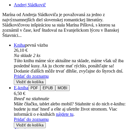
Andrej Sládkovič
Marína od Andreja Sládkoviča je považovaná za jedno z
najvýznamnejších diel slovenskej romantickej literatúry.
Sládkovičovou inšpiráciou sa stala Marína Pišlová, s ktorou sa
zoznámil v čase, keď študoval na Evanjelickom lýceu v Banskej
Štiavnici...
Kniha
pevná väzba
26,10 €
Na sklade 2 ks
Túto knihu máme síce aktuálne na sklade, máme však už iba
posledné kusy. Ak ju chcete mať rýchlo, ponáhľajte sa!
Dodanie ďalších môže trvať dlhšie, zvyčajne do štyroch dní.
Pridať do zoznamu
Vložiť do košíka
E-kniha
PDF
EPUB
MOBI
6,50 €
Ihneď na stiahnutie
Máte čítačku, tablet alebo mobil? Stiahnite si do nich e-knihu:
budete ju mať hneď a ešte aj ušetríte život stromom. Viac
informácii o e-knihách
nájdete tu
.
Pridať do zoznamu
Vložiť do košíka