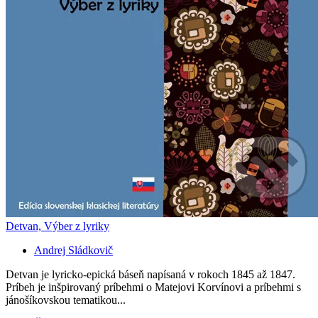
Detvan, Výber z lyriky
Andrej Sládkovič
Detvan je lyricko-epická báseň napísaná v rokoch 1845 až 1847.
Príbeh je inšpirovaný príbehmi o Matejovi Korvínovi a príbehmi s
jánošíkovskou tematikou...