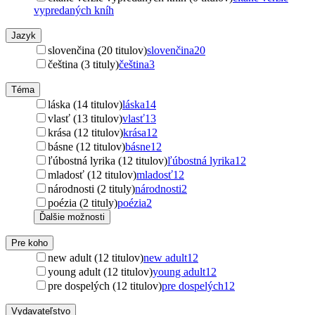
vypredaných kníh
Jazyk
slovenčina (20 titulov)
slovenčina
20
čeština (3 tituly)
čeština
3
Téma
láska (14 titulov)
láska
14
vlasť (13 titulov)
vlasť
13
krása (12 titulov)
krása
12
básne (12 titulov)
básne
12
ľúbostná lyrika (12 titulov)
ľúbostná lyrika
12
mladosť (12 titulov)
mladosť
12
národnosti (2 tituly)
národnosti
2
poézia (2 tituly)
poézia
2
Ďalšie možnosti
Pre koho
new adult (12 titulov)
new adult
12
young adult (12 titulov)
young adult
12
pre dospelých (12 titulov)
pre dospelých
12
Vydavateľstvo