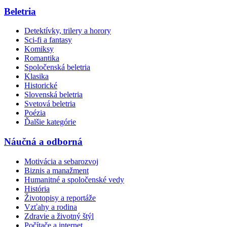
Beletria
Detektívky, trilery a horory
Sci-fi a fantasy
Komiksy
Romantika
Spoločenská beletria
Klasika
Historické
Slovenská beletria
Svetová beletria
Poézia
Ďalšie kategórie
Náučná a odborná
Motivácia a sebarozvoj
Biznis a manažment
Humanitné a spoločenské vedy
História
Životopisy a reportáže
Vzťahy a rodina
Zdravie a životný štýl
Počítače a internet