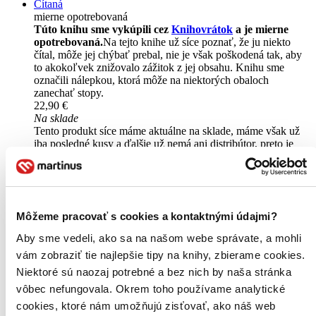
Čítaná
mierne opotrebovaná
Túto knihu sme vykúpili cez
Knihovrátok
a je mierne
opotrebovaná.
Na tejto knihe už síce poznať, že ju niekto
čítal, môže jej chýbať prebal, nie je však poškodená tak, aby
to akokoľvek znižovalo zážitok z jej obsahu. Knihu sme
označili nálepkou, ktorá môže na niektorých obaloch
zanechať stopy.
22,90 €
Na sklade
Tento produkt síce máme aktuálne na sklade, máme však už
iba posledné kusy a ďalšie už nemá ani distribútor, preto je
možné, že bude onedlho úplne vypredaný. Ak ho chcete mať,
ponáhľajte sa!
Vložiť do košíka
Ďalšie formáty
Môžeme pracovať s cookies a kontaktnými údajmi?
Aby sme vedeli, ako sa na našom webe správate, a mohli
vám zobraziť tie najlepšie tipy na knihy, zbierame cookies.
Niektoré sú naozaj potrebné a bez nich by naša stránka
vôbec nefungovala. Okrem toho používame analytické
cookies, ktoré nám umožňujú zisťovať, ako náš web