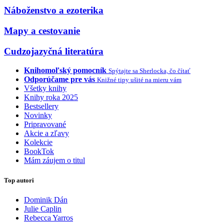
Náboženstvo a ezoterika
Mapy a cestovanie
Cudzojazyčná literatúra
Knihomoľský pomocník
Spýtajte sa Sherlocka, čo čítať
Odporúčame pre vás
Knižné tipy ušité na mieru vám
Všetky knihy
Knihy roka 2025
Bestsellery
Novinky
Pripravované
Akcie a zľavy
Kolekcie
BookTok
Mám záujem o titul
Top autori
Dominik Dán
Julie Caplin
Rebecca Yarros