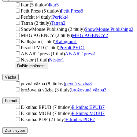
Ikar (5 titulov)
Ikar
5
Petit Press (5 titulov)
Petit Press
5
Perfekt (4 tituly)
Perfekt
4
Tatran (2 tituly)
Tatran
2
SnowMouse Publishing (2 tituly)
SnowMouse Publishing
2
MHG AGENCY (2 tituly)
MHG AGENCY
2
Kalligram (1 titul)
Kalligram
1
Pezolt PVD (1 titul)
Pezolt PVD
1
AB ART press (1 titul)
AB ART press
1
Nestor (1 titul)
Nestor
1
Ďalšie možnosti
Väzba
pevná väzba (8 titulov)
pevná väzba
8
brožovaná väzba (3 tituly)
brožovaná väzba
3
Formát
E-kniha: EPUB (7 titulov)
E-kniha: EPUB
7
E-kniha: MOBI (7 titulov)
E-kniha: MOBI
7
E-kniha: PDF (2 tituly)
E-kniha: PDF
2
Zúžiť výber