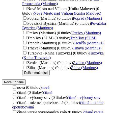
Promenada (Martinus)
Nové Mesto nad Váhom (Kniha Malovec) (0
titulov)
Nové Mesto nad Váhom (Kniha Malovec)
Poprad (Martinus) (0 titulov)
Poprad (Martinus)
Považská Bystrica (Martinus) (0 titulov)
Považská
Bystrica (Martinus)
Prešov (Martinus) (0 titulov)
Prešov (Martinus)
Trebišov (ŠUM) (0 titulov)
Trebišov (ŠUM)
Trenčín (Martinus) (0 titulov)
Trenčín (Martinus)
Trnava (Martinus) (0 titulov)
Trnava (Martinus)
Turzovka (Kniha Turzovka) (0 titulov)
Turzovka
(Kniha Turzovka)
Zvolen (Martinus) (0 titulov)
Zvolen (Martinus)
Žilina (Martinus) (0 titulov)
Žilina (Martinus)
Ďalšie možnosti
Nové / čítané
nová (0 titulov)
nová
čítaná (0 titulov)
čítaná
čítaná - výborný stav (0 titulov)
čítaná - výborný stav
čítaná - mierne opotrebovaná (0 titulov)
čítaná - mierne
opotrebovaná
čítané verzie vypredaných kníh (0 titulov)
čítané verzie