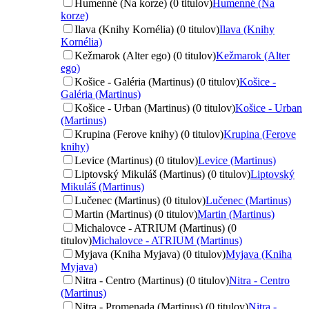
Humenné (Na korze) (0 titulov)
Humenné (Na
korze)
Ilava (Knihy Kornélia) (0 titulov)
Ilava (Knihy
Kornélia)
Kežmarok (Alter ego) (0 titulov)
Kežmarok (Alter
ego)
Košice - Galéria (Martinus) (0 titulov)
Košice -
Galéria (Martinus)
Košice - Urban (Martinus) (0 titulov)
Košice - Urban
(Martinus)
Krupina (Ferove knihy) (0 titulov)
Krupina (Ferove
knihy)
Levice (Martinus) (0 titulov)
Levice (Martinus)
Liptovský Mikuláš (Martinus) (0 titulov)
Liptovský
Mikuláš (Martinus)
Lučenec (Martinus) (0 titulov)
Lučenec (Martinus)
Martin (Martinus) (0 titulov)
Martin (Martinus)
Michalovce - ATRIUM (Martinus) (0
titulov)
Michalovce - ATRIUM (Martinus)
Myjava (Kniha Myjava) (0 titulov)
Myjava (Kniha
Myjava)
Nitra - Centro (Martinus) (0 titulov)
Nitra - Centro
(Martinus)
Nitra - Promenada (Martinus) (0 titulov)
Nitra -