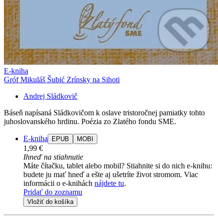
E-kniha
Gróf Mikuláš Šubić Zrínsky na Sihoti
Andrej Sládkovič
Báseň napísaná Sládkovičom k oslave tristoročnej pamiatky tohto
juhoslovanského hrdinu. Poézia zo Zlatého fondu SME.
E-kniha
EPUB
MOBI
1,99 €
Ihneď na stiahnutie
Máte čítačku, tablet alebo mobil? Stiahnite si do nich e-knihu:
budete ju mať hneď a ešte aj ušetríte život stromom. Viac
informácii o e-knihách
nájdete tu
.
Pridať do zoznamu
Vložiť do košíka