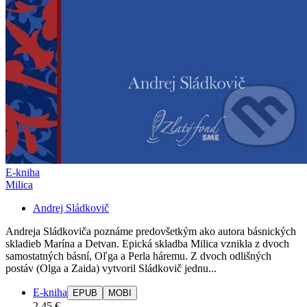
E-kniha
Milica
Andrej Sládkovič
Andreja Sládkoviča poznáme predovšetkým ako autora básnických
skladieb Marína a Detvan. Epická skladba Milica vznikla z dvoch
samostatných básní, Oľga a Perla háremu. Z dvoch odlišných
postáv (Olga a Zaida) vytvoril Sládkovič jednu...
E-kniha
EPUB
MOBI
2,45 €