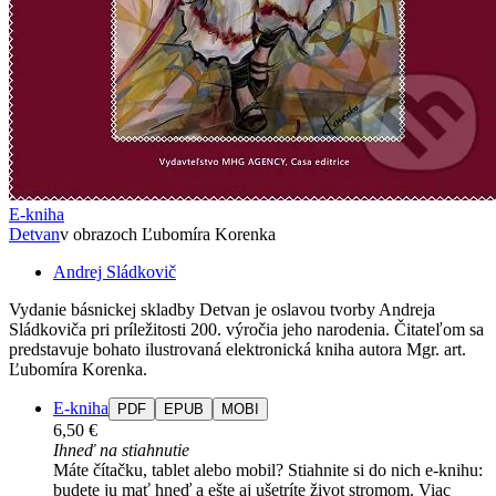
E-kniha
Detvan
v obrazoch Ľubomíra Korenka
Andrej Sládkovič
Vydanie básnickej skladby Detvan je oslavou tvorby Andreja
Sládkoviča pri príležitosti 200. výročia jeho narodenia. Čitateľom sa
predstavuje bohato ilustrovaná elektronická kniha autora Mgr. art.
Ľubomíra Korenka.
E-kniha
PDF
EPUB
MOBI
6,50 €
Ihneď na stiahnutie
Máte čítačku, tablet alebo mobil? Stiahnite si do nich e-knihu:
budete ju mať hneď a ešte aj ušetríte život stromom. Viac