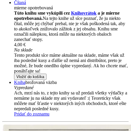
Čítaná
mierne opotrebovaná
Túto knihu sme vykúpili cez
Knihovrátok
a je mierne
opotrebovaná.
Na tejto knihe už síce poznať, že ju niekto
čítal, môže jej chýbať prebal, nie je však poškodená tak, aby
to akokoľvek znižovalo zážitok z jej obsahu. Knihu sme
označili nálepkou, ktorá môže na niektorých obaloch
zanechať stopy.
4,00 €
Na sklade
Tento produkt síce máme aktuálne na sklade, máme však už
iba posledné kusy a ďalšie už nemá ani distribútor, preto je
možné, že bude onedlho úplne vypredaný. Ak ho chcete mať,
ponáhľajte sa!
Vložiť do košíka
Kniha
brožovaná väzba
Vypredané
Ach, mrzí nás to, z tejto knihy sa už predali všetky výtlačky a
nemáme ju na sklade my ani vydavateľ :( Teoreticky však
môžete mať šťastie v niektorých iných obchodoch, ktoré ešte
nepredali posledné kusy.
Pridať do zoznamu