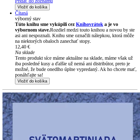
Pridať do zoznamu
Vložiť do košíka
Čítaná
výborný stav
Túto knihu sme vykúpili cez
Knihovrátok
a je vo
výbornom stave.
Rozdiel medzi touto knihou a novou by ste
asi ani nespoznali. Knihu sme označili nálepkou, ktorá môže
na niektorých obaloch zanechať stopy.
12,40 €
Na sklade
Tento produkt síce máme aktuálne na sklade, máme však už
iba posledné kusy a ďalšie už nemá ani distribútor, preto je
možné, že bude onedlho úplne vypredaný. Ak ho chcete mať,
ponáhľajte sa!
Vložiť do košíka