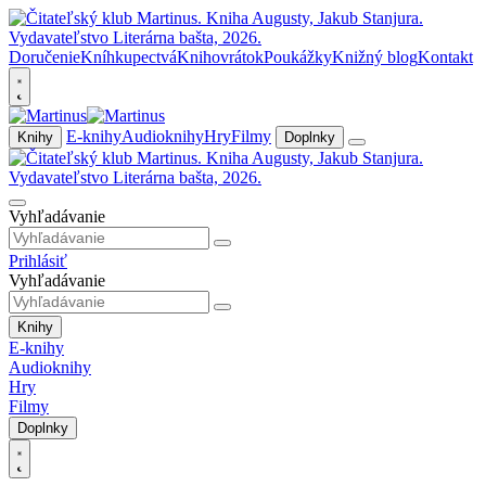
Doručenie
Kníhkupectvá
Knihovrátok
Poukážky
Knižný blog
Kontakt
E-knihy
Audioknihy
Hry
Filmy
Knihy
Doplnky
Vyhľadávanie
Prihlásiť
Vyhľadávanie
Knihy
E-knihy
Audioknihy
Hry
Filmy
Doplnky