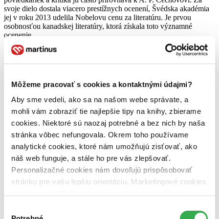
svoje dielo dostala viacero prestížnych ocenení, Švédska akadémia
jej v roku 2013 udelila Nobelovu cenu za literatúru. Je prvou
osobnosťou kanadskej literatúry, ktorá získala toto významné
ocenenie.
Čítať viac
Zoradiť
Môžeme pracovať s cookies a kontaktnými údajmi?
Aby sme vedeli, ako sa na našom webe správate, a
mohli vám zobraziť tie najlepšie tipy na knihy, zbierame
cookies. Niektoré sú naozaj potrebné a bez nich by naša
Bestsellery
Top hodnotené
stránka vôbec nefungovala. Okrem toho používame
Novinky
analytické cookies, ktoré nám umožňujú zisťovať, ako
Najdrahšie
náš web funguje, a stále ho pre vás zlepšovať.
Najlacnejšie
Najvyššia zľava
Personalizačné cookies nám dovoľujú prispôsobovať
stránku pre vašu lepšiu orientáciu. Marketingové cookies
nám zas umožňujú zobrazenie relevantnej reklamy.
Niektoré údaje zdieľame aj s tretími stranami. Veľmi by
Výber
nám pomohlo, keby sme mohli používať všetky tieto
Potrebné