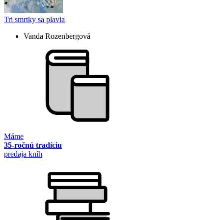
Tri smrtky sa plavia
Vanda Rozenbergová
Máme
35-ročnú tradíciu
predaja kníh