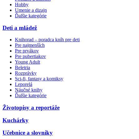
Hobby
Umenie a dizajn
Ďalšie kategórie
Deti a mládež
Knihorad – poradca kníh pre deti
Pre najmenších
Pre prvákov
Pre pubertiakov
Young Adult
Beletria
Rozprávky
Sci-fi, fantasy a komiksy
Leporelá
Náučné knihy
Ďalšie kategórie
Životopisy a reportáže
Kuchárky
Učebnice a slovníky