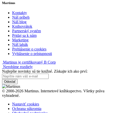
Martinus
Kontakty
Náš príbeh
Náš blog
Knihovrátok
Partnerský systém
Pridaj sa k nám
Marketing
Náš labák
Prehlásenie o cookies
Vyhlásenie o prístupnosti
Martinus je certifikovaný B Corp
Nerobíme rozdiely
Najlepšie novinky sú tie knižné. Získajte ich ako prví:
Odoslať
© 2000-2026 Martinus. Internetové kníhkupectvo. Všetky práva
vyhradené.
Nastaviť cookies
Ochrana súkromia