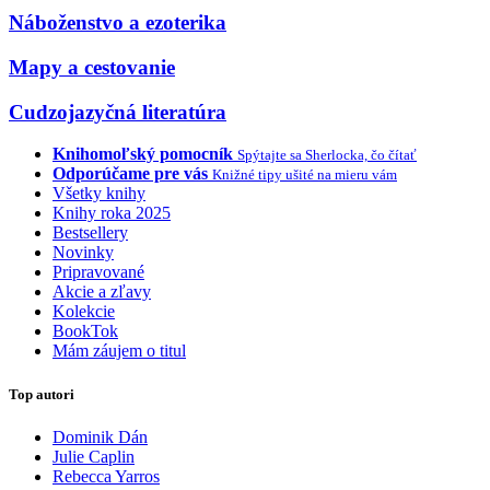
Náboženstvo a ezoterika
Mapy a cestovanie
Cudzojazyčná literatúra
Knihomoľský pomocník
Spýtajte sa Sherlocka, čo čítať
Odporúčame pre vás
Knižné tipy ušité na mieru vám
Všetky knihy
Knihy roka 2025
Bestsellery
Novinky
Pripravované
Akcie a zľavy
Kolekcie
BookTok
Mám záujem o titul
Top autori
Dominik Dán
Julie Caplin
Rebecca Yarros