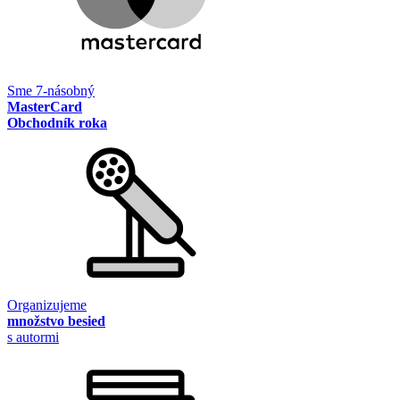
Sme 7-násobný
MasterCard
Obchodník roka
Organizujeme
množstvo besied
s autormi