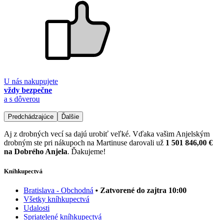
U nás nakupujete
vždy bezpečne
a s dôverou
Predchádzajúce
Ďalšie
Aj z drobných vecí sa dajú urobiť veľké. Vďaka vašim Anjelským
drobným ste pri nákupoch na Martinuse darovali už
1 501 846,00 €
na Dobrého Anjela
. Ďakujeme!
Kníhkupectvá
Bratislava - Obchodná
• Zatvorené do zajtra 10:00
Všetky kníhkupectvá
Udalosti
Spriatelené kníhkupectvá