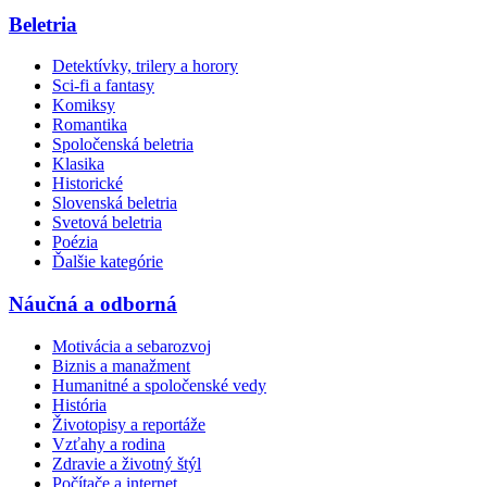
Beletria
Detektívky, trilery a horory
Sci-fi a fantasy
Komiksy
Romantika
Spoločenská beletria
Klasika
Historické
Slovenská beletria
Svetová beletria
Poézia
Ďalšie kategórie
Náučná a odborná
Motivácia a sebarozvoj
Biznis a manažment
Humanitné a spoločenské vedy
História
Životopisy a reportáže
Vzťahy a rodina
Zdravie a životný štýl
Počítače a internet