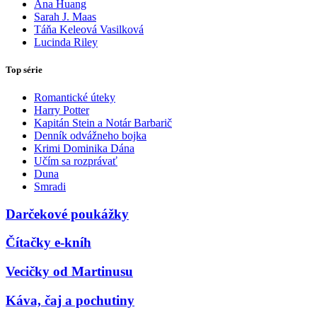
Ana Huang
Sarah J. Maas
Táňa Keleová Vasilková
Lucinda Riley
Top série
Romantické úteky
Harry Potter
Kapitán Stein a Notár Barbarič
Denník odvážneho bojka
Krimi Dominika Dána
Učím sa rozprávať
Duna
Smradi
Darčekové poukážky
Čítačky e-kníh
Vecičky od Martinusu
Káva, čaj a pochutiny