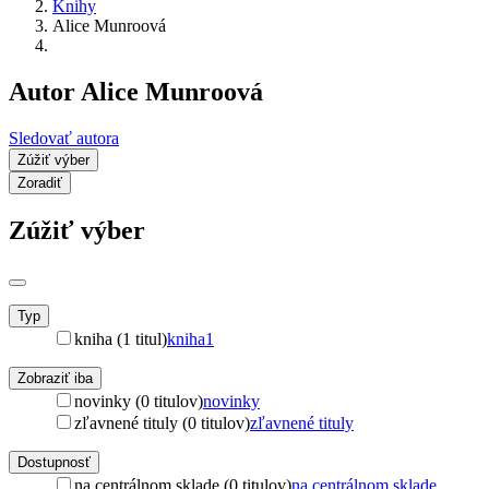
Knihy
Alice Munroová
Autor Alice Munroová
Sledovať autora
Zúžiť výber
Zoradiť
Zúžiť výber
Typ
kniha (1 titul)
kniha
1
Zobraziť iba
novinky (0 titulov)
novinky
zľavnené tituly (0 titulov)
zľavnené tituly
Dostupnosť
na centrálnom sklade (0 titulov)
na centrálnom sklade