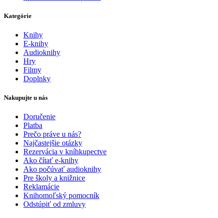
Kategórie
Knihy
E-knihy
Audioknihy
Hry
Filmy
Doplnky
Nakupujte u nás
Doručenie
Platba
Prečo práve u nás?
Najčastejšie otázky
Rezervácia v kníhkupectve
Ako čítať e-knihy
Ako počúvať audioknihy
Pre školy a knižnice
Reklamácie
Knihomoľský pomocník
Odstúpiť od zmluvy