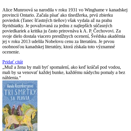
Alice Munroová sa narodila v roku 1931 vo Winghame v kanadskej
provincii Ontario. Začala písať ako tínedžerka, prvú zbierku
poviedok (Tanec šťastných tieňov) však vydala až na prahu
štyridsiatky. Je považovaná za jednu z najlepších súčasných
poviedkariek a kritika ju často prirovnáva k A. P. Čechovovi. Za
svoje dielo dostala viacero prestížnych ocenení, Švédska akadémia
jej v roku 2013 udelila Nobelovu cenu za literatúru. Je prvou
osobnosťou kanadskej literatúry, ktorá získala toto významné
ocenenie.
Pridať citát
Muž a žena by mali byť spomalení, ako keď kráčaš pod vodou,
mali by sa venovať každej bunke, každému nádychu pomaly a bez
náhlenia.