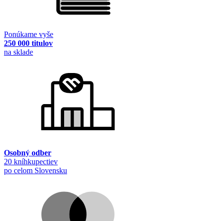
Ponúkame vyše
250 000 titulov
na sklade
Osobný odber
20 kníhkupectiev
po celom Slovensku