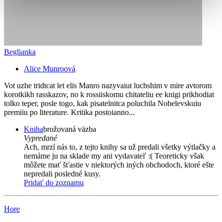
Beglianka
Alice Munroová
Vot uzhe tridtcat let elis Manro nazyvaiut luchshim v mire avtorom
korotkikh rasskazov, no k rossiiskomu chitateliu ee knigi prikhodiat
tolko teper, posle togo, kak pisatelnitca poluchila Nobelevskuiu
premiiu po literature. Kritika postoianno...
Kniha
brožovaná väzba
Vypredané
Ach, mrzí nás to, z tejto knihy sa už predali všetky výtlačky a
nemáme ju na sklade my ani vydavateľ :( Teoreticky však
môžete mať šťastie v niektorých iných obchodoch, ktoré ešte
nepredali posledné kusy.
Pridať do zoznamu
Hore