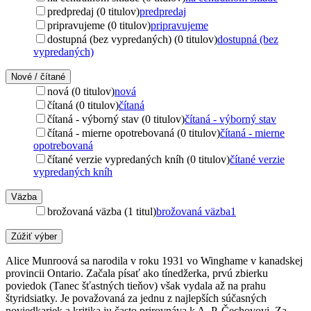
predpredaj (0 titulov)
predpredaj
pripravujeme (0 titulov)
pripravujeme
dostupná (bez vypredaných) (0 titulov)
dostupná (bez
vypredaných)
Nové / čítané
nová (0 titulov)
nová
čítaná (0 titulov)
čítaná
čítaná - výborný stav (0 titulov)
čítaná - výborný stav
čítaná - mierne opotrebovaná (0 titulov)
čítaná - mierne
opotrebovaná
čítané verzie vypredaných kníh (0 titulov)
čítané verzie
vypredaných kníh
Väzba
brožovaná väzba (1 titul)
brožovaná väzba
1
Zúžiť výber
Alice Munroová sa narodila v roku 1931 vo Winghame v kanadskej
provincii Ontario. Začala písať ako tínedžerka, prvú zbierku
poviedok (Tanec šťastných tieňov) však vydala až na prahu
štyridsiatky. Je považovaná za jednu z najlepších súčasných
poviedkariek a kritika ju často prirovnáva k A. P. Čechovovi. Za