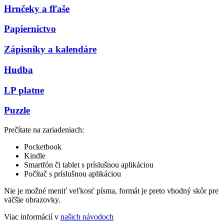
Hrnčeky a fľaše
Papiernictvo
Zápisníky a kalendáre
Hudba
LP platne
Puzzle
Prečítate na zariadeniach:
Pocketbook
Kindle
Smartfón či tablet s príslušnou aplikáciou
Počítač s príslušnou aplikáciou
Nie je možné meniť veľkosť písma, formát je preto vhodný skôr pre
väčšie obrazovky.
Viac informácií v
našich návodoch