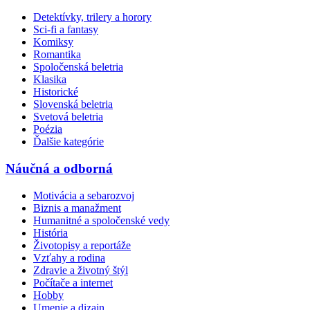
Detektívky, trilery a horory
Sci-fi a fantasy
Komiksy
Romantika
Spoločenská beletria
Klasika
Historické
Slovenská beletria
Svetová beletria
Poézia
Ďalšie kategórie
Náučná a odborná
Motivácia a sebarozvoj
Biznis a manažment
Humanitné a spoločenské vedy
História
Životopisy a reportáže
Vzťahy a rodina
Zdravie a životný štýl
Počítače a internet
Hobby
Umenie a dizajn