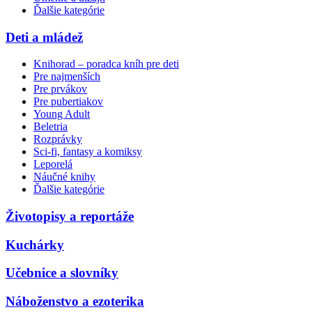
Ďalšie kategórie
Deti a mládež
Knihorad – poradca kníh pre deti
Pre najmenších
Pre prvákov
Pre pubertiakov
Young Adult
Beletria
Rozprávky
Sci-fi, fantasy a komiksy
Leporelá
Náučné knihy
Ďalšie kategórie
Životopisy a reportáže
Kuchárky
Učebnice a slovníky
Náboženstvo a ezoterika