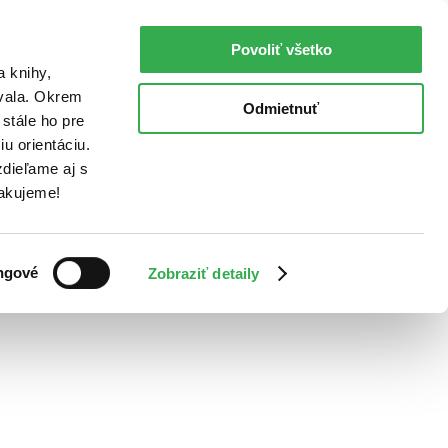
Povoliť všetko
a knihy,
ovala. Okrem
Odmietnuť
stále ho pre
u orientáciu.
dieľame aj s
Ďakujeme!
ngové
Zobraziť detaily