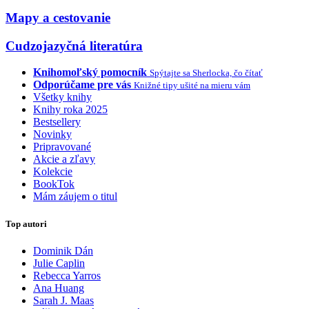
Mapy a cestovanie
Cudzojazyčná literatúra
Knihomoľský pomocník
Spýtajte sa Sherlocka, čo čítať
Odporúčame pre vás
Knižné tipy ušité na mieru vám
Všetky knihy
Knihy roka 2025
Bestsellery
Novinky
Pripravované
Akcie a zľavy
Kolekcie
BookTok
Mám záujem o titul
Top autori
Dominik Dán
Julie Caplin
Rebecca Yarros
Ana Huang
Sarah J. Maas