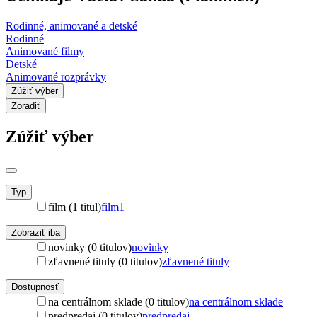
Rodinné, animované a detské
Rodinné
Animované filmy
Detské
Animované rozprávky
Zúžiť výber
Zoradiť
Zúžiť výber
Typ
film (1 titul)
film
1
Zobraziť iba
novinky (0 titulov)
novinky
zľavnené tituly (0 titulov)
zľavnené tituly
Dostupnosť
na centrálnom sklade (0 titulov)
na centrálnom sklade
predpredaj (0 titulov)
predpredaj