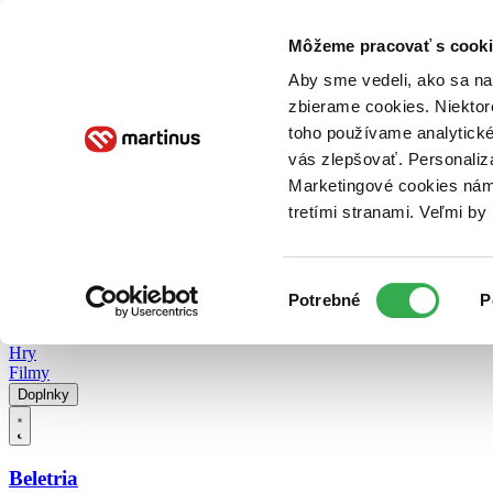
Doručenie
Kníhkupectvá
Knihovrátok
Poukážky
Knižný blog
Kontakt
Môžeme pracovať s cooki
Aby sme vedeli, ako sa na 
zbierame cookies. Niektor
E-knihy
Audioknihy
Hry
Filmy
Knihy
Doplnky
toho používame analytické
vás zlepšovať. Personaliz
Vyhľadávanie
Marketingové cookies nám 
tretími stranami. Veľmi b
Prihlásiť
Vyhľadávanie
Výber
Knihy
Potrebné
P
súhlasu
E-knihy
Audioknihy
Hry
Filmy
Doplnky
Beletria