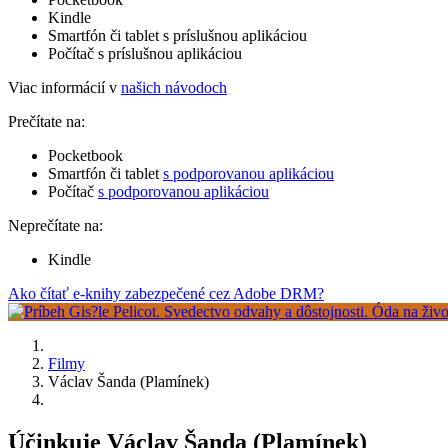
Kindle
Smartfón či tablet s príslušnou aplikáciou
Počítač s príslušnou aplikáciou
Viac informácií v
našich návodoch
Prečítate na:
Pocketbook
Smartfón či tablet
s podporovanou aplikáciou
Počítač
s podporovanou aplikáciou
Neprečítate na:
Kindle
Ako čítať e-knihy zabezpečené cez Adobe DRM?
Filmy
Václav Šanda (Plamínek)
Účinkuje Václav Šanda (Plamínek)