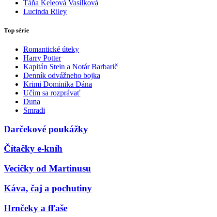
Táňa Keleová Vasilková
Lucinda Riley
Top série
Romantické úteky
Harry Potter
Kapitán Stein a Notár Barbarič
Denník odvážneho bojka
Krimi Dominika Dána
Učím sa rozprávať
Duna
Smradi
Darčekové poukážky
Čítačky e-kníh
Vecičky od Martinusu
Káva, čaj a pochutiny
Hrnčeky a fľaše