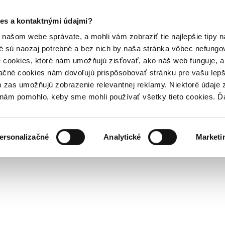
es a kontaktnými údajmi?
našom webe správate, a mohli vám zobraziť tie najlepšie tipy n
é sú naozaj potrebné a bez nich by naša stránka vôbec nefung
 cookies, ktoré nám umožňujú zisťovať, ako náš web funguje, a 
ačné cookies nám dovoľujú prispôsobovať stránku pre vašu lepši
zas umožňujú zobrazenie relevantnej reklamy. Niektoré údaje z
y nám pomohlo, keby sme mohli používať všetky tieto cookies. 
ersonalizačné
Analytické
Marketi