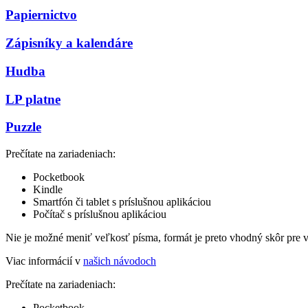
Papiernictvo
Zápisníky a kalendáre
Hudba
LP platne
Puzzle
Prečítate na zariadeniach:
Pocketbook
Kindle
Smartfón či tablet s príslušnou aplikáciou
Počítač s príslušnou aplikáciou
Nie je možné meniť veľkosť písma, formát je preto vhodný skôr pre 
Viac informácií v
našich návodoch
Prečítate na zariadeniach:
Pocketbook