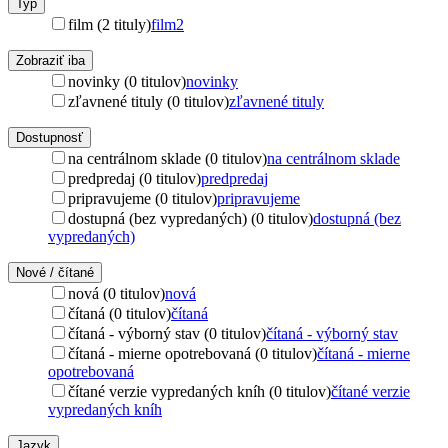
Typ
film (2 tituly)
film
2
Zobraziť iba
novinky (0 titulov)
novinky
zľavnené tituly (0 titulov)
zľavnené tituly
Dostupnosť
na centrálnom sklade (0 titulov)
na centrálnom sklade
predpredaj (0 titulov)
predpredaj
pripravujeme (0 titulov)
pripravujeme
dostupná (bez vypredaných) (0 titulov)
dostupná (bez
vypredaných)
Nové / čítané
nová (0 titulov)
nová
čítaná (0 titulov)
čítaná
čítaná - výborný stav (0 titulov)
čítaná - výborný stav
čítaná - mierne opotrebovaná (0 titulov)
čítaná - mierne
opotrebovaná
čítané verzie vypredaných kníh (0 titulov)
čítané verzie
vypredaných kníh
Jazyk