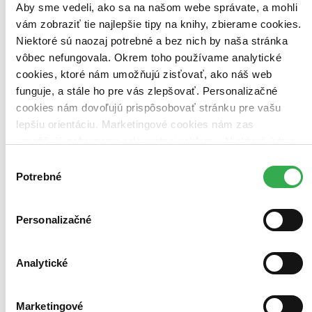
Aby sme vedeli, ako sa na našom webe správate, a mohli
vám zobraziť tie najlepšie tipy na knihy, zbierame cookies.
Niektoré sú naozaj potrebné a bez nich by naša stránka
vôbec nefungovala. Okrem toho používame analytické
cookies, ktoré nám umožňujú zisťovať, ako náš web
funguje, a stále ho pre vás zlepšovať. Personalizačné
cookies nám dovoľujú prispôsobovať stránku pre vašu
lepšiu orientáciu. Marketingové cookies nám zas
umožňujú zobrazenie relevantnej reklamy. Niektoré údaje
zdieľame aj s tretími stranami. Veľmi by nám pomohlo,
Výber
keby sme mohli používať všetky tieto cookies. Ďakujeme!
Potrebné
súhlasu
Personalizačné
Očista
CZ
Analytické
Lena Headey
Ethan Hawke
Marketingové
Tony Oller