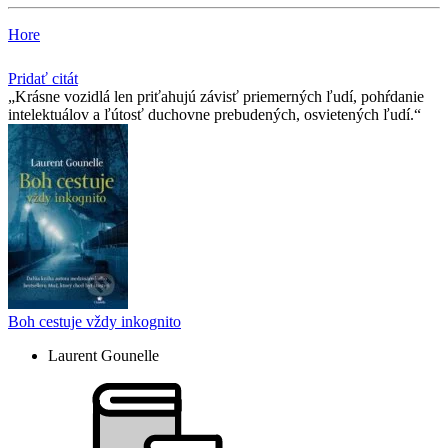
Hore
Pridať citát
Krásne vozidlá len priťahujú závisť priemerných ľudí, pohŕdanie
intelektuálov a ľútosť duchovne prebudených, osvietených ľudí.
Boh cestuje vždy inkognito
Laurent Gounelle