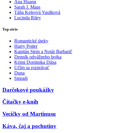
Ana Huang
Sarah J. Maas
Táňa Keleová Vasilková
Lucinda Riley
Top série
Romantické úteky
Harry Potter
Kapitán Stein a Notár Barbarič
Denník odvážneho bojka
Krimi Dominika Dána
Učím sa rozprávať
Duna
Smradi
Darčekové poukážky
Čítačky e-kníh
Vecičky od Martinusu
Káva, čaj a pochutiny