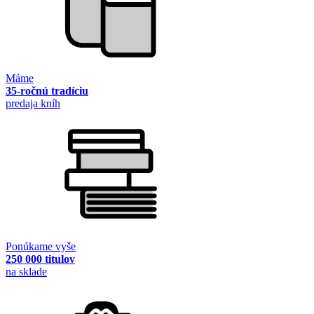
Máme
35-ročnú tradíciu
predaja kníh
Ponúkame vyše
250 000 titulov
na sklade