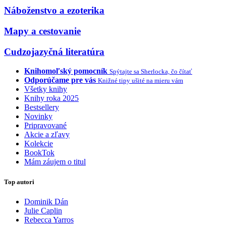
Náboženstvo a ezoterika
Mapy a cestovanie
Cudzojazyčná literatúra
Knihomoľský pomocník
Spýtajte sa Sherlocka, čo čítať
Odporúčame pre vás
Knižné tipy ušité na mieru vám
Všetky knihy
Knihy roka 2025
Bestsellery
Novinky
Pripravované
Akcie a zľavy
Kolekcie
BookTok
Mám záujem o titul
Top autori
Dominik Dán
Julie Caplin
Rebecca Yarros