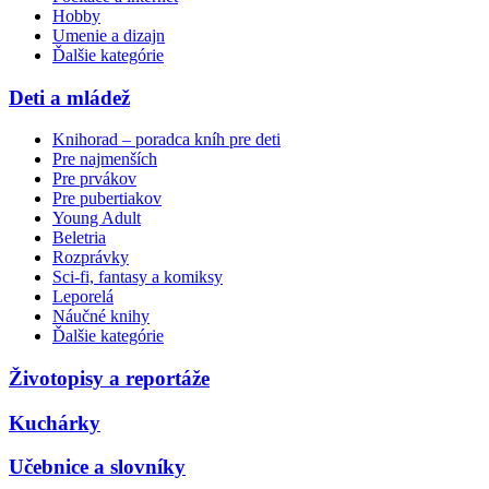
Hobby
Umenie a dizajn
Ďalšie kategórie
Deti a mládež
Knihorad – poradca kníh pre deti
Pre najmenších
Pre prvákov
Pre pubertiakov
Young Adult
Beletria
Rozprávky
Sci-fi, fantasy a komiksy
Leporelá
Náučné knihy
Ďalšie kategórie
Životopisy a reportáže
Kuchárky
Učebnice a slovníky