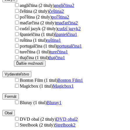
angličtina (2 tituly)
angličtina
2
čeština (2 tituly)
čeština
2
poľština (2 tituly)
poľština
2
maďarčina (2 tituly)
maďarčina
2
cudzí jazyk (2 tituly)
cudzí jazyk
2
španielčina (1 titul)
španielčina
1
ruština (1 titul)
ruština
1
portugalčina (1 titul)
portugalčina
1
turečtina (1 titul)
turečtina
1
thajčina (1 titul)
thajčina
1
Ďalšie možnosti
Vydavateľstvo
Bonton Film (1 titul)
Bonton Film
1
Magicbox (1 titul)
Magicbox
1
Formát
Bluray (1 titul)
Bluray
1
Obal
DVD obal (2 tituly)
DVD obal
2
Steelbook (2 tituly)
Steelbook
2