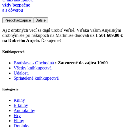
vždy bezpečne
a s dôverou
Predchádzajúce
Ďalšie
Aj z drobných vecí sa dajú urobiť veľké. Vďaka vašim Anjelským
drobným ste pri nákupoch na Martinuse darovali už
1 501 609,00 €
na Dobrého Anjela
. Ďakujeme!
Kníhkupectvá
Bratislava - Obchodná
• Zatvorené do zajtra 10:00
Všetky kníhkupectvá
Udalosti
Spriatelené kníhkupectvá
Kategórie
Knihy
E-knihy
Audioknihy
Hry
Filmy
Doplnky