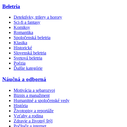
Beletria
Detektívky, trilery a horory
Sci-fi a fantasy
Komiksy
Romantika
Spoločenská beletria
Klasika
Historické
Slovenská beletria
Svetová beletria
Poézia
Ďalšie kategórie
Náučná a odborná
Motivácia a sebarozvoj
Biznis a manažment
Humanitné a spoločenské vedy
História
Životopisy a reportáže
Vzťahy a rodina
Zdravie a životný štýl
Počítače a internet