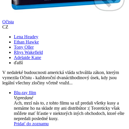
Očista
CZ
Lena Headey
Ethan Hawke
Tony Oller
Rhys Wakefield
Adelaide Kane
ďalší
V nedaleké budoucnosti americká vláda schválila zákon, kterým
vymezila Očistu - každoroční dvanáctihodinový úsek, kdy jsou
legální všechny zločiny včetně vražd...
Blu-ray film
Vypredané
Ach, mrzí nás to, z tohto filmu sa už predali všetky kusy a
nemáme ho na sklade my ani distribútor :( Teoreticky však
môžete mať šťastie v niektorých iných obchodoch, ktoré ešte
nepredali posledné kusy.
Pridať do zoznamu