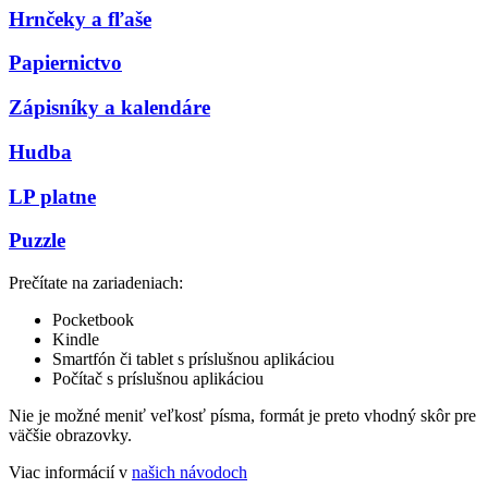
Hrnčeky a fľaše
Papiernictvo
Zápisníky a kalendáre
Hudba
LP platne
Puzzle
Prečítate na zariadeniach:
Pocketbook
Kindle
Smartfón či tablet s príslušnou aplikáciou
Počítač s príslušnou aplikáciou
Nie je možné meniť veľkosť písma, formát je preto vhodný skôr pre
väčšie obrazovky.
Viac informácií v
našich návodoch