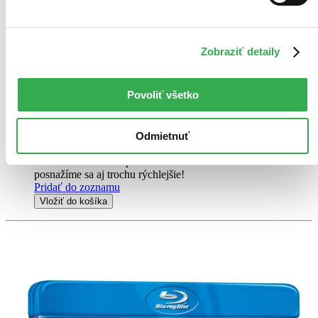
Rhys Wakefield
Adelaide Kane
ďalší
Zobraziť detaily
V nedaleké budoucnosti americká vláda schválila zákon, kterým
vymezila Očistu - každoroční dvanáctihodinový úsek, kdy jsou
legální všechny zločiny včetně vražd....
Povoliť všetko
DVD film
2,80 €
Odmietnuť
Do 4 – 6 dní
Tento produkt momentálne nemáme na sklade, ale zvyčajne
vám ho vieme zabezpečiť a odoslať do 4 – 6 dní. A
posnažíme sa aj trochu rýchlejšie!
Pridať do zoznamu
Vložiť do košíka