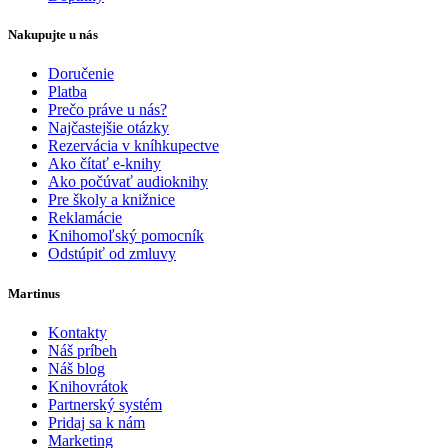
Nakupujte u nás
Doručenie
Platba
Prečo práve u nás?
Najčastejšie otázky
Rezervácia v kníhkupectve
Ako čítať e-knihy
Ako počúvať audioknihy
Pre školy a knižnice
Reklamácie
Knihomoľský pomocník
Odstúpiť od zmluvy
Martinus
Kontakty
Náš príbeh
Náš blog
Knihovrátok
Partnerský systém
Pridaj sa k nám
Marketing