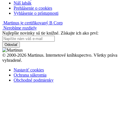
Náš labák
Prehlásenie o cookies
Vyhlásenie o prístupnosti
Martinus je certifikovaný B Corp
Nerobíme rozdiely
Najlepšie novinky sú tie knižné. Získajte ich ako prví:
Odoslať
© 2000-2026 Martinus. Internetové kníhkupectvo. Všetky práva
vyhradené.
Nastaviť cookies
Ochrana súkromia
Obchodné podmienky