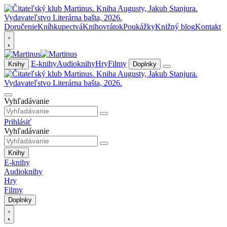
Doručenie
Kníhkupectvá
Knihovrátok
Poukážky
Knižný blog
Kontakt
E-knihy
Audioknihy
Hry
Filmy
Knihy
Doplnky
Vyhľadávanie
Prihlásiť
Vyhľadávanie
Knihy
E-knihy
Audioknihy
Hry
Filmy
Doplnky