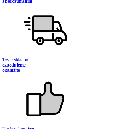
s porozumením
Tovar skladom
expedujeme
okamžite
U nás nakupujete