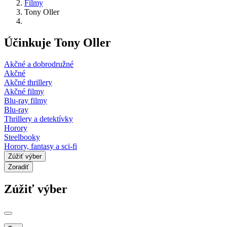
Filmy
Tony Oller
Účinkuje Tony Oller
Akčné a dobrodružné
Akčné
Akčné thrillery
Akčné filmy
Blu-ray filmy
Blu-ray
Thrillery a detektívky
Horory
Steelbooky
Horory, fantasy a sci-fi
Zúžiť výber
Zoradiť
Zúžiť výber