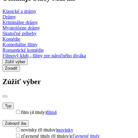
Klasické a drámy
Drámy
Kriminálne drámy
Mysteriózne drámy
Skutočné príbehy
Komédie
Komediálne filmy
Romantické komédie
Filmový klub - filmy pre náročného diváka
Zúžiť výber
Zoradiť
Zúžiť výber
Typ
film (4 tituly)
film
4
Zobraziť iba
novinky (0 titulov)
novinky
zľavnené tituly (0 titulov)
zľavnené tituly