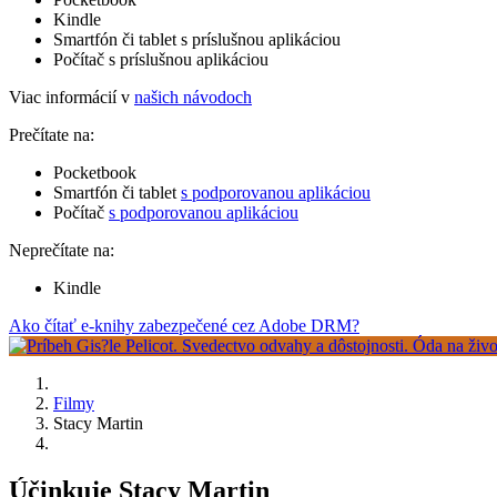
Kindle
Smartfón či tablet s príslušnou aplikáciou
Počítač s príslušnou aplikáciou
Viac informácií v
našich návodoch
Prečítate na:
Pocketbook
Smartfón či tablet
s podporovanou aplikáciou
Počítač
s podporovanou aplikáciou
Neprečítate na:
Kindle
Ako čítať e-knihy zabezpečené cez Adobe DRM?
Filmy
Stacy Martin
Účinkuje Stacy Martin