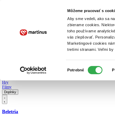
Doručenie
Kníhkupectvá
Knihovrátok
Poukážky
Knižný blog
Kontakt
Môžeme pracovať s cooki
Aby sme vedeli, ako sa na 
zbierame cookies. Niektor
E-knihy
Audioknihy
Hry
Filmy
Knihy
Doplnky
toho používame analytické
vás zlepšovať. Personaliz
Vyhľadávanie
Marketingové cookies nám 
tretími stranami. Veľmi b
Prihlásiť
Vyhľadávanie
Výber
Knihy
Potrebné
P
súhlasu
E-knihy
Audioknihy
Hry
Filmy
Doplnky
Beletria