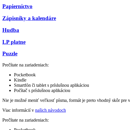
Papiernictvo
Zápisníky a kalendáre
Hudba
LP platne
Puzzle
Prečítate na zariadeniach:
Pocketbook
Kindle
Smartfón či tablet s príslušnou aplikáciou
Počítač s príslušnou aplikáciou
Nie je možné meniť veľkosť písma, formát je preto vhodný skôr pre 
Viac informácií v
našich návodoch
Prečítate na zariadeniach:
Pocketbook