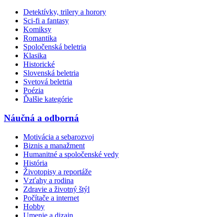
Detektívky, trilery a horory
Sci-fi a fantasy
Komiksy
Romantika
Spoločenská beletria
Klasika
Historické
Slovenská beletria
Svetová beletria
Poézia
Ďalšie kategórie
Náučná a odborná
Motivácia a sebarozvoj
Biznis a manažment
Humanitné a spoločenské vedy
História
Životopisy a reportáže
Vzťahy a rodina
Zdravie a životný štýl
Počítače a internet
Hobby
Umenie a dizajn