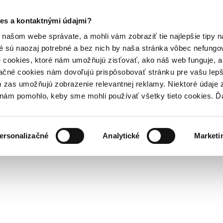
es a kontaktnými údajmi?
našom webe správate, a mohli vám zobraziť tie najlepšie tipy n
é sú naozaj potrebné a bez nich by naša stránka vôbec nefung
 cookies, ktoré nám umožňujú zisťovať, ako náš web funguje, a 
ačné cookies nám dovoľujú prispôsobovať stránku pre vašu lepši
zas umožňujú zobrazenie relevantnej reklamy. Niektoré údaje z
y nám pomohlo, keby sme mohli používať všetky tieto cookies. 
ersonalizačné
Analytické
Marketi