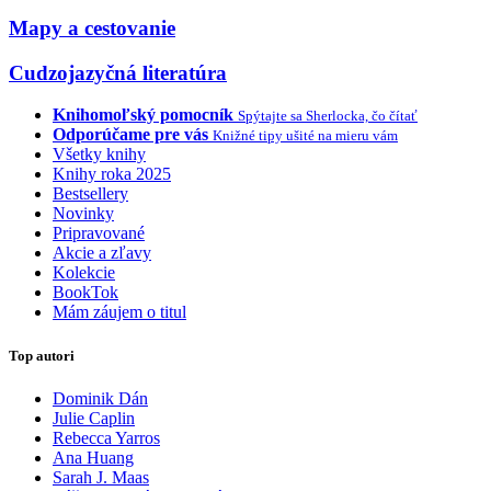
Mapy a cestovanie
Cudzojazyčná literatúra
Knihomoľský pomocník
Spýtajte sa Sherlocka, čo čítať
Odporúčame pre vás
Knižné tipy ušité na mieru vám
Všetky knihy
Knihy roka 2025
Bestsellery
Novinky
Pripravované
Akcie a zľavy
Kolekcie
BookTok
Mám záujem o titul
Top autori
Dominik Dán
Julie Caplin
Rebecca Yarros
Ana Huang
Sarah J. Maas