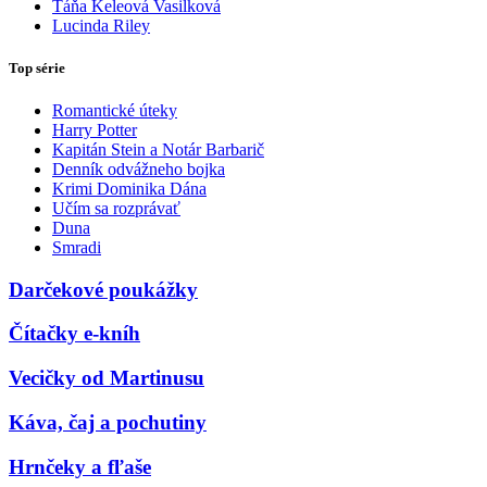
Táňa Keleová Vasilková
Lucinda Riley
Top série
Romantické úteky
Harry Potter
Kapitán Stein a Notár Barbarič
Denník odvážneho bojka
Krimi Dominika Dána
Učím sa rozprávať
Duna
Smradi
Darčekové poukážky
Čítačky e-kníh
Vecičky od Martinusu
Káva, čaj a pochutiny
Hrnčeky a fľaše