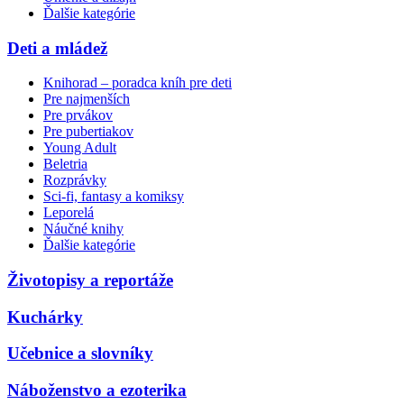
Ďalšie kategórie
Deti a mládež
Knihorad – poradca kníh pre deti
Pre najmenších
Pre prvákov
Pre pubertiakov
Young Adult
Beletria
Rozprávky
Sci-fi, fantasy a komiksy
Leporelá
Náučné knihy
Ďalšie kategórie
Životopisy a reportáže
Kuchárky
Učebnice a slovníky
Náboženstvo a ezoterika