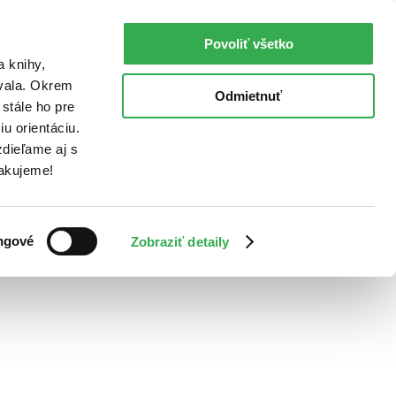
Povoliť všetko
a knihy,
ovala. Okrem
Odmietnuť
stále ho pre
u orientáciu.
dieľame aj s
Ďakujeme!
ngové
Zobraziť detaily