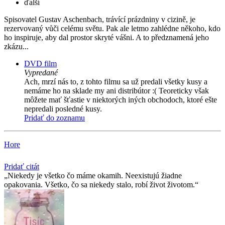
ďalší
Spisovatel Gustav Aschenbach, trávící prázdniny v cizině, je
rezervovaný vůči celému světu. Pak ale letmo zahlédne někoho, kdo
ho inspiruje, aby dal prostor skryté vášni. A to předznamená jeho
zkázu...
DVD film
Vypredané
Ach, mrzí nás to, z tohto filmu sa už predali všetky kusy a
nemáme ho na sklade my ani distribútor :( Teoreticky však
môžete mať šťastie v niektorých iných obchodoch, ktoré ešte
nepredali posledné kusy.
Pridať do zoznamu
Hore
Pridať citát
Niekedy je všetko čo máme okamih. Neexistujú žiadne
opakovania. Všetko, čo sa niekedy stalo, robí život životom.