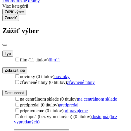
Dobrodružné drámy
Viac kategórií
Zúžiť výber
Zoradiť
Zúžiť výber
Typ
film (11 titulov)
film
11
Zobraziť iba
novinky (0 titulov)
novinky
zľavnené tituly (0 titulov)
zľavnené tituly
Dostupnosť
na centrálnom sklade (0 titulov)
na centrálnom sklade
predpredaj (0 titulov)
predpredaj
pripravujeme (0 titulov)
pripravujeme
dostupná (bez vypredaných) (0 titulov)
dostupná (bez
vypredaných)