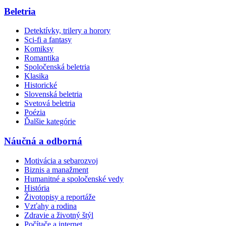
Beletria
Detektívky, trilery a horory
Sci-fi a fantasy
Komiksy
Romantika
Spoločenská beletria
Klasika
Historické
Slovenská beletria
Svetová beletria
Poézia
Ďalšie kategórie
Náučná a odborná
Motivácia a sebarozvoj
Biznis a manažment
Humanitné a spoločenské vedy
História
Životopisy a reportáže
Vzťahy a rodina
Zdravie a životný štýl
Počítače a internet