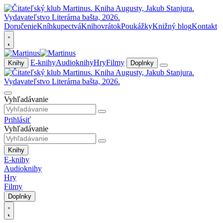
Doručenie
Kníhkupectvá
Knihovrátok
Poukážky
Knižný blog
Kontakt
E-knihy
Audioknihy
Hry
Filmy
Knihy
Doplnky
Vyhľadávanie
Prihlásiť
Vyhľadávanie
Knihy
E-knihy
Audioknihy
Hry
Filmy
Doplnky