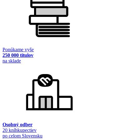
Ponúkame vyše
250 000 titulov
na sklade
Osobný odber
20 kníhkupectiev
po celom Slovensku