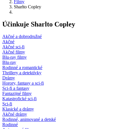
Filmy
Sharlto Copley
Účinkuje Sharlto Copley
Akčné a dobrodružné
Akčné
Akčné sci-fi
Akčné filmy
Blu-ray filmy
Blu-ray
Rodinné a romantické
Thrillery a detektívky
Drámy
Horory, fantasy a sci-fi
Sci-fi a fantasy
Fantazijné filmy
Katastrofické sci-fi
Sci-fi
Klasické a drámy
Akčné drámy
Rodinné, animované a detské
Rodinné