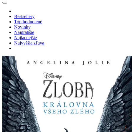
Bestsellery
Top hodnotené
Novinky
Najdrahšie
Najlacnejšie
Najvyššia zľava