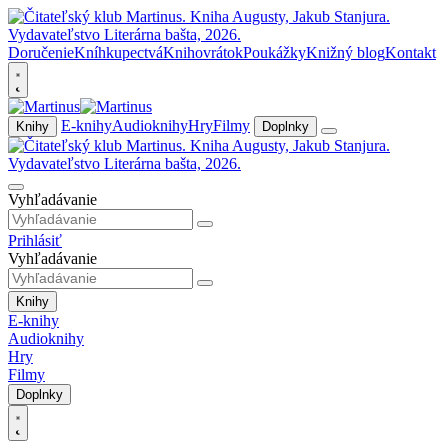
Doručenie
Kníhkupectvá
Knihovrátok
Poukážky
Knižný blog
Kontakt
E-knihy
Audioknihy
Hry
Filmy
Knihy
Doplnky
Vyhľadávanie
Prihlásiť
Vyhľadávanie
Knihy
E-knihy
Audioknihy
Hry
Filmy
Doplnky