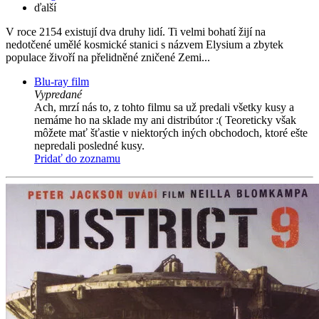
ďalší
V roce 2154 existují dva druhy lidí. Ti velmi bohatí žijí na
nedotčené umělé kosmické stanici s názvem Elysium a zbytek
populace živoří na přelidněné zničené Zemi...
Blu-ray film
Vypredané
Ach, mrzí nás to, z tohto filmu sa už predali všetky kusy a
nemáme ho na sklade my ani distribútor :( Teoreticky však
môžete mať šťastie v niektorých iných obchodoch, ktoré ešte
nepredali posledné kusy.
Pridať do zoznamu