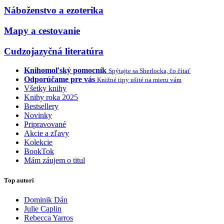
Náboženstvo a ezoterika
Mapy a cestovanie
Cudzojazyčná literatúra
Knihomoľský pomocník
Spýtajte sa Sherlocka, čo čítať
Odporúčame pre vás
Knižné tipy ušité na mieru vám
Všetky knihy
Knihy roka 2025
Bestsellery
Novinky
Pripravované
Akcie a zľavy
Kolekcie
BookTok
Mám záujem o titul
Top autori
Dominik Dán
Julie Caplin
Rebecca Yarros