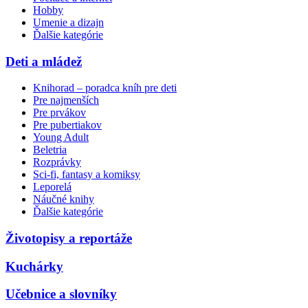
Hobby
Umenie a dizajn
Ďalšie kategórie
Deti a mládež
Knihorad – poradca kníh pre deti
Pre najmenších
Pre prvákov
Pre pubertiakov
Young Adult
Beletria
Rozprávky
Sci-fi, fantasy a komiksy
Leporelá
Náučné knihy
Ďalšie kategórie
Životopisy a reportáže
Kuchárky
Učebnice a slovníky