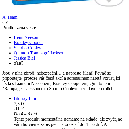
A-Team
CZ
Prodloužená verze
Liam Neeson
Bradley Cooper
Sharlto Copley
Quinton 'Rampage' Jackson
Jessica Biel
ďalší
Jsou v plné zbroji, nebezpeční… a naprosto šílení! Pevně se
připoutejte, protože vás čeká akcí a adrenalinem nabitá vzrušující
jízda s Liamem Neesonem, Bradley Cooperem, Quintonem
"Rampage" Jacksonem a Sharlto Copleyem v hlavních rolích...
Blu-ray film
7,30 €
-11 %
Do 4 – 6 dní
Tento produkt momentálne nemáme na sklade, ale zvyčajne
vám ho vieme zabezpečiť a odoslať do 4 – 6 dní. A