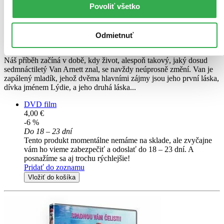
Povoliť všetko
CZ
Megan Parlen
Kevin Michael Richardson
Odmietnuť
Alexandra Boyd
Náš příběh začíná v době, kdy život, alespoň takový, jaký dosud
sedmnáctiletý Van Arnett znal, se navždy neúprosně změní. Van je
zapálený mladík, jehož dvěma hlavními zájmy jsou jeho první láska,
dívka jménem Lýdie, a jeho druhá láska...
DVD film
4,00 €
-6 %
Do 18 – 23 dní
Tento produkt momentálne nemáme na sklade, ale zvyčajne
vám ho vieme zabezpečiť a odoslať do 18 – 23 dní. A
posnažíme sa aj trochu rýchlejšie!
Pridať do zoznamu
Vložiť do košíka