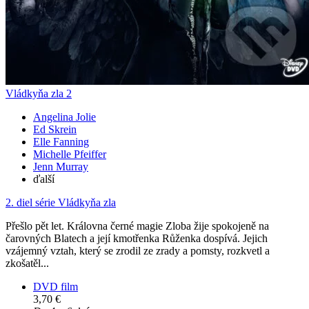
Vládkyňa zla 2
Angelina Jolie
Ed Skrein
Elle Fanning
Michelle Pfeiffer
Jenn Murray
ďalší
2. diel série
Vládkyňa zla
Přešlo pět let. Královna černé magie Zloba žije spokojeně na
čarovných Blatech a její kmotřenka Růženka dospívá. Jejich
vzájemný vztah, který se zrodil ze zrady a pomsty, rozkvetl a
zkošatěl...
DVD film
3,70 €