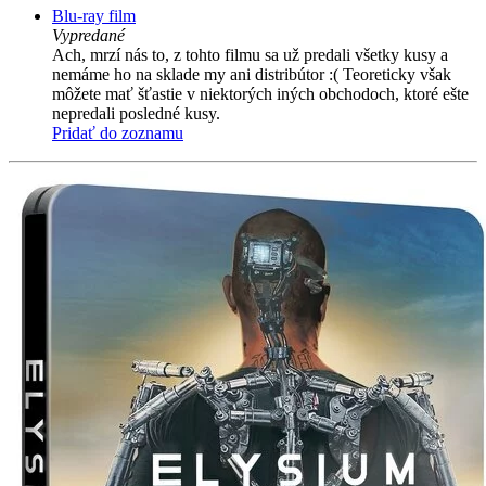
Blu-ray film
Vypredané
Ach, mrzí nás to, z tohto filmu sa už predali všetky kusy a
nemáme ho na sklade my ani distribútor :( Teoreticky však
môžete mať šťastie v niektorých iných obchodoch, ktoré ešte
nepredali posledné kusy.
Pridať do zoznamu