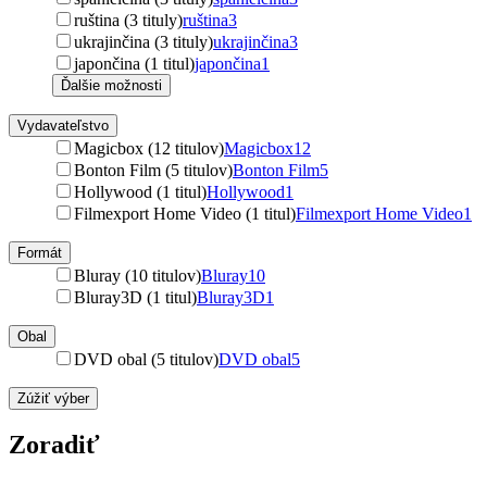
ruština (3 tituly)
ruština
3
ukrajinčina (3 tituly)
ukrajinčina
3
japončina (1 titul)
japončina
1
Ďalšie možnosti
Vydavateľstvo
Magicbox (12 titulov)
Magicbox
12
Bonton Film (5 titulov)
Bonton Film
5
Hollywood (1 titul)
Hollywood
1
Filmexport Home Video (1 titul)
Filmexport Home Video
1
Formát
Bluray (10 titulov)
Bluray
10
Bluray3D (1 titul)
Bluray3D
1
Obal
DVD obal (5 titulov)
DVD obal
5
Zúžiť výber
Zoradiť