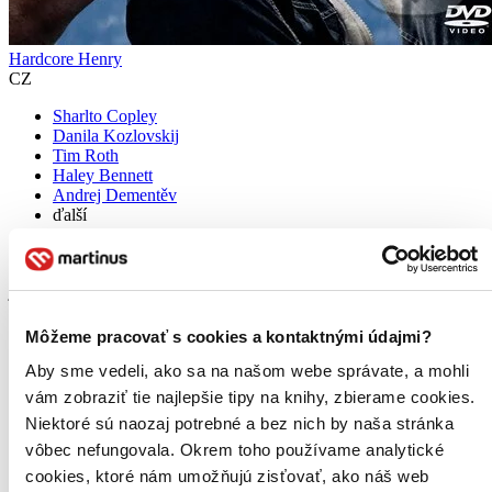
Hardcore Henry
CZ
Sharlto Copley
Danila Kozlovskij
Tim Roth
Haley Bennett
Andrej Dementěv
ďalší
Vzbudil jsi se, nic si nepamatuješ. Nejspíš proto, že tě právě oživili.
Ta krásná žena říká, že tě miluje a že se jmenuješ Henry. Máš
jakoby umělý ruce a nohy. Najednou někdo vtrhnul do místnosti,
střílí na tebe a ženu, která tě miluje, unášejí pryč...
Môžeme pracovať s cookies a kontaktnými údajmi?
DVD film
9,35 €
Aby sme vedeli, ako sa na našom webe správate, a mohli
Na sklade 2 ks
vám zobraziť tie najlepšie tipy na knihy, zbierame cookies.
Tento film máme síce aktuálne na sklade, máme však už iba
Niektoré sú naozaj potrebné a bez nich by naša stránka
posledné kusy. Ak ho chcete mať rýchlo, ponáhľajte sa!
Dodanie ďalších môže trvať dlhšie, zvyčajne do piatich dní.
vôbec nefungovala. Okrem toho používame analytické
Pridať do zoznamu
cookies, ktoré nám umožňujú zisťovať, ako náš web
Vložiť do košíka