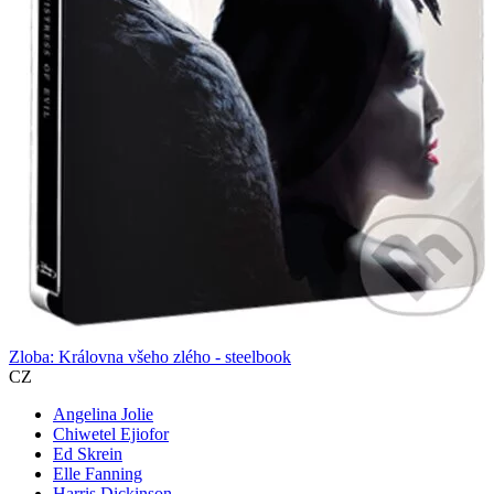
Zloba: Královna všeho zlého - steelbook
CZ
Angelina Jolie
Chiwetel Ejiofor
Ed Skrein
Elle Fanning
Harris Dickinson