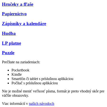
Hrnčeky a fľaše
Papiernictvo
Zápisníky a kalendáre
Hudba
LP platne
Puzzle
Prečítate na zariadeniach:
Pocketbook
Kindle
Smartfón či tablet s príslušnou aplikáciou
Počítač s príslušnou aplikáciou
Nie je možné meniť veľkosť písma, formát je preto vhodný skôr pre
väčšie obrazovky.
Viac informácií v
našich návodoch