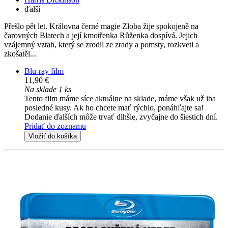
ďalší
Přešlo pět let. Královna černé magie Zloba žije spokojeně na
čarovných Blatech a její kmotřenka Růženka dospívá. Jejich
vzájemný vztah, který se zrodil ze zrady a pomsty, rozkvetl a
zkošatěl...
Blu-ray film
11,90 €
Na sklade 1 ks
Tento film máme síce aktuálne na sklade, máme však už iba
posledné kusy. Ak ho chcete mať rýchlo, ponáhľajte sa!
Dodanie ďalších môže trvať dlhšie, zvyčajne do šiestich dní.
Pridať do zoznamu
Vložiť do košíka