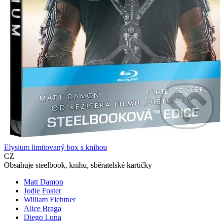
Elysium limitovaný box s knihou
CZ
Obsahuje steelbook, knihu, sběratelské kartičky
Matt Damon
Jodie Foster
William Fichtner
Alice Braga
Diego Luna