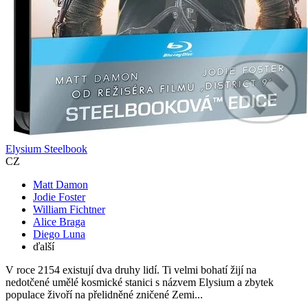
Elysium Steelbook
CZ
Matt Damon
Jodie Foster
William Fichtner
Alice Braga
Diego Luna
ďalší
V roce 2154 existují dva druhy lidí. Ti velmi bohatí žijí na
nedotčené umělé kosmické stanici s názvem Elysium a zbytek
populace živoří na přelidněné zničené Zemi...