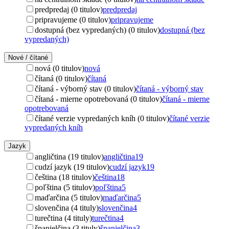
predpredaj (0 titulov)
predpredaj
pripravujeme (0 titulov)
pripravujeme
dostupná (bez vypredaných) (0 titulov)
dostupná (bez
vypredaných)
Nové / čítané
nová (0 titulov)
nová
čítaná (0 titulov)
čítaná
čítaná - výborný stav (0 titulov)
čítaná - výborný stav
čítaná - mierne opotrebovaná (0 titulov)
čítaná - mierne
opotrebovaná
čítané verzie vypredaných kníh (0 titulov)
čítané verzie
vypredaných kníh
Jazyk
angličtina (19 titulov)
angličtina
19
cudzí jazyk (19 titulov)
cudzí jazyk
19
čeština (18 titulov)
čeština
18
poľština (5 titulov)
poľština
5
maďarčina (5 titulov)
maďarčina
5
slovenčina (4 tituly)
slovenčina
4
turečtina (4 tituly)
turečtina
4
španielčina (3 tituly)
španielčina
3