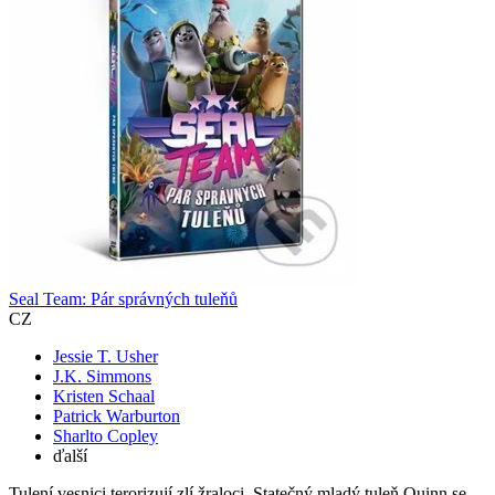
Seal Team: Pár správných tuleňů
CZ
Jessie T. Usher
J.K. Simmons
Kristen Schaal
Patrick Warburton
Sharlto Copley
ďalší
Tulení vesnici terorizují zlí žraloci. Statečný mladý tuleň Quinn se