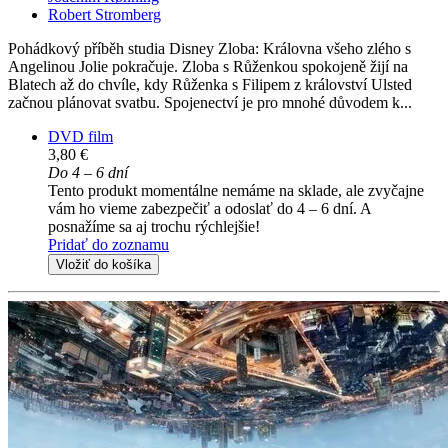
Robert Stromberg
Pohádkový příběh studia Disney Zloba: Královna všeho zlého s
Angelinou Jolie pokračuje. Zloba s Růženkou spokojeně žijí na
Blatech až do chvíle, kdy Růženka s Filipem z království Ulsted
začnou plánovat svatbu. Spojenectví je pro mnohé důvodem k...
DVD film
3,80 €
Do 4 – 6 dní
Tento produkt momentálne nemáme na sklade, ale zvyčajne
vám ho vieme zabezpečiť a odoslať do 4 – 6 dní. A
posnažíme sa aj trochu rýchlejšie!
Pridať do zoznamu
Vložiť do košíka