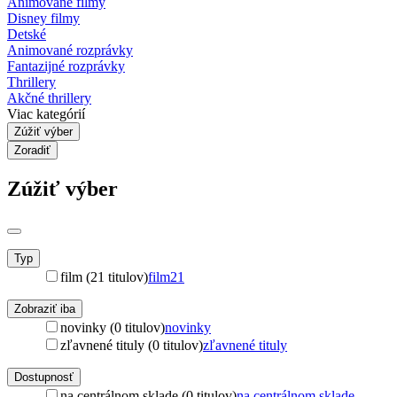
Animované filmy
Disney filmy
Detské
Animované rozprávky
Fantazijné rozprávky
Thrillery
Akčné thrillery
Viac kategórií
Zúžiť výber
Zoradiť
Zúžiť výber
Typ
film (21 titulov)
film
21
Zobraziť iba
novinky (0 titulov)
novinky
zľavnené tituly (0 titulov)
zľavnené tituly
Dostupnosť
na centrálnom sklade (0 titulov)
na centrálnom sklade