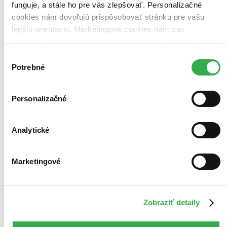
funguje, a stále ho pre vás zlepšovať. Personalizačné
cookies nám dovoľujú prispôsobovať stránku pre vašu
lepšiu orientáciu. Marketingové cookies nám zas
umožňujú zobrazenie relevantnej reklamy. Niektoré údaje
zdieľame aj s tretími stranami. Veľmi by nám pomohlo,
Výber
keby sme mohli používať všetky tieto cookies. Ďakujeme!
Potrebné
súhlasu
Personalizačné
Analytické
Marketingové
Zobraziť detaily
Elysium: Lidstvo versus mimozemské bytosti - digipack