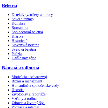
Beletria
Detektívky, trilery a horory
Sci-fi a fantasy
Komiksy
Romantika
Spoločenská beletria
Klasika
Historické
Slovenská beletria
Svetová beletria
Poézia
Ďalšie kategórie
Náučná a odborná
Motivácia a sebarozvoj
Biznis a manažment
Humanitné a spoločenské vedy
História
Životopisy a reportáže
Vzťahy a rodina
Zdravie a životný štýl
Počítače a internet