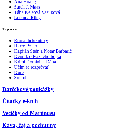
Ana Huang
Sarah J. Maas
Táňa Keleová Vasilková
Lucinda Riley
Top série
Romantické úteky
Harry Potter
Kapitán Stein a Notár Barbarič
Denník odvážneho bojka
Krimi Dominika Dána
Učím sa rozprávať
Duna
Smradi
Darčekové poukážky
Čítačky e-kníh
Vecičky od Martinusu
Káva, čaj a pochutiny