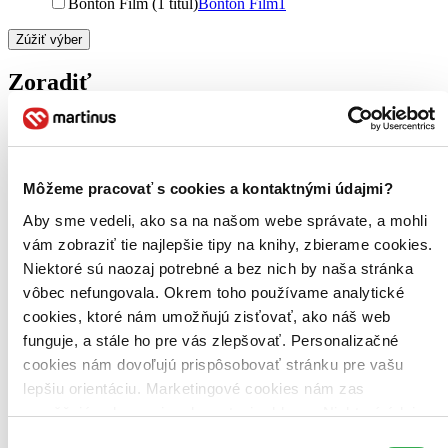
Bonton Film (1 titul)
Bonton Film
1
Zúžiť výber
Zoradiť
Bestsellery
Môžeme pracovať s cookies a kontaktnými údajmi?
Top hodnotené
Novinky
Aby sme vedeli, ako sa na našom webe správate, a mohli
Najdrahšie
vám zobraziť tie najlepšie tipy na knihy, zbierame cookies.
Najlacnejšie
Najvyššia zľava
Niektoré sú naozaj potrebné a bez nich by naša stránka
vôbec nefungovala. Okrem toho používame analytické
cookies, ktoré nám umožňujú zisťovať, ako náš web
funguje, a stále ho pre vás zlepšovať. Personalizačné
cookies nám dovoľujú prispôsobovať stránku pre vašu
lepšiu orientáciu. Marketingové cookies nám zas
umožňujú zobrazenie relevantnej reklamy. Niektoré údaje
zdieľame aj s tretími stranami. Veľmi by nám pomohlo,
Výber