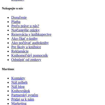
Nakupujte u nás
Doručenie
Platba
Prečo práve u nás?
Najčastejšie otázky
Rezervácia v kníhkupectve
Ako čítať e-knihy
Ako počúvať audioknihy
Pre školy a knižnice
Reklamácie
Knihomoľský pomocník
Odstúpiť od zmluvy
Martinus
Kontakty
Náš príbeh
Náš blog
Knihovrátok
Partnerský systém
Pridaj sa k nám
Marketing