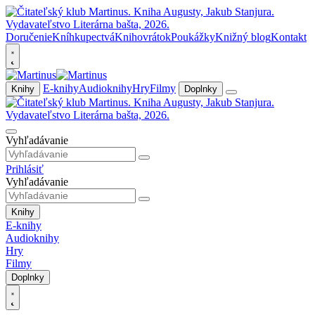
Doručenie
Kníhkupectvá
Knihovrátok
Poukážky
Knižný blog
Kontakt
E-knihy
Audioknihy
Hry
Filmy
Knihy
Doplnky
Vyhľadávanie
Prihlásiť
Vyhľadávanie
Knihy
E-knihy
Audioknihy
Hry
Filmy
Doplnky