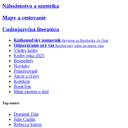
Náboženstvo a ezoterika
Mapy a cestovanie
Cudzojazyčná literatúra
Knihomoľský pomocník
Spýtajte sa Sherlocka, čo čítať
Odporúčame pre vás
Knižné tipy ušité na mieru vám
Všetky knihy
Knihy roka 2025
Bestsellery
Novinky
Pripravované
Akcie a zľavy
Kolekcie
BookTok
Mám záujem o titul
Top autori
Dominik Dán
Julie Caplin
Rebecca Yarros