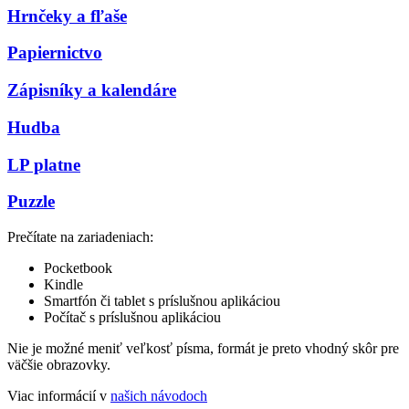
Hrnčeky a fľaše
Papiernictvo
Zápisníky a kalendáre
Hudba
LP platne
Puzzle
Prečítate na zariadeniach:
Pocketbook
Kindle
Smartfón či tablet s príslušnou aplikáciou
Počítač s príslušnou aplikáciou
Nie je možné meniť veľkosť písma, formát je preto vhodný skôr pre
väčšie obrazovky.
Viac informácií v
našich návodoch