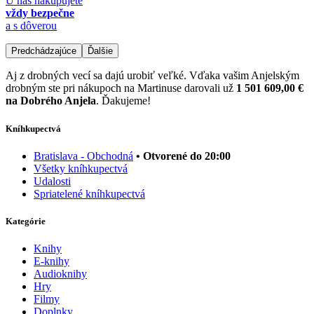
U nás nakupujete
vždy bezpečne
a s dôverou
Predchádzajúce
Ďalšie
Aj z drobných vecí sa dajú urobiť veľké. Vďaka vašim Anjelským
drobným ste pri nákupoch na Martinuse darovali už
1 501 609,00 €
na Dobrého Anjela
. Ďakujeme!
Kníhkupectvá
Bratislava - Obchodná
• Otvorené do 20:00
Všetky kníhkupectvá
Udalosti
Spriatelené kníhkupectvá
Kategórie
Knihy
E-knihy
Audioknihy
Hry
Filmy
Doplnky