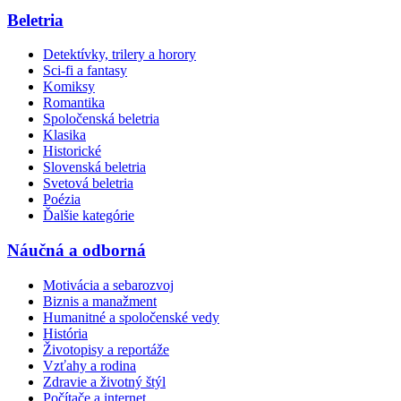
Beletria
Detektívky, trilery a horory
Sci-fi a fantasy
Komiksy
Romantika
Spoločenská beletria
Klasika
Historické
Slovenská beletria
Svetová beletria
Poézia
Ďalšie kategórie
Náučná a odborná
Motivácia a sebarozvoj
Biznis a manažment
Humanitné a spoločenské vedy
História
Životopisy a reportáže
Vzťahy a rodina
Zdravie a životný štýl
Počítače a internet