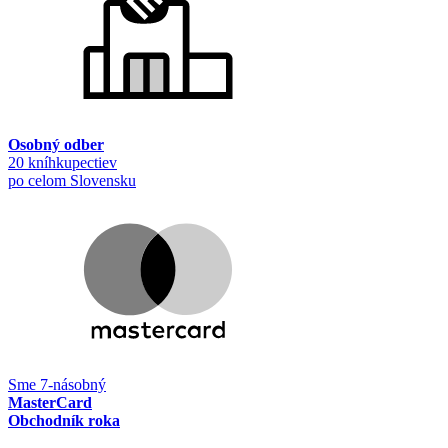
Osobný odber
20 kníhkupectiev
po celom Slovensku
Sme 7-násobný
MasterCard
Obchodník roka