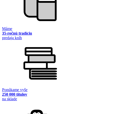
Máme
35-ročnú tradíciu
predaja kníh
Ponúkame vyše
250 000 titulov
na sklade