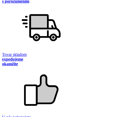
s porozumením
Tovar skladom
expedujeme
okamžite