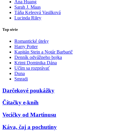
Ana Huang
Sarah J. Maas
Táňa Keleová Vasilková
Lucinda Riley
Top série
Romantické úteky
Harry Potter
Kapitán Stein a Notár Barbarič
Denník odvážneho bojka
Krimi Dominika Dána
Učím sa rozprávať
Duna
Smradi
Darčekové poukážky
Čítačky e-kníh
Vecičky od Martinusu
Káva, čaj a pochutiny