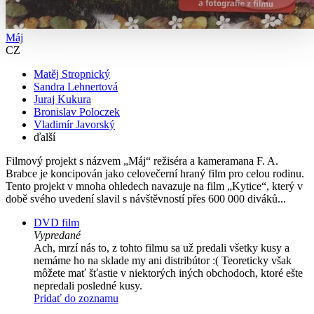
Máj
CZ
Matěj Stropnický
Sandra Lehnertová
Juraj Kukura
Bronislav Poloczek
Vladimír Javorský
ďalší
Filmový projekt s názvem „Máj“ režiséra a kameramana F. A.
Brabce je koncipován jako celovečerní hraný film pro celou rodinu.
Tento projekt v mnoha ohledech navazuje na film „Kytice“, který v
době svého uvedení slavil s návštěvností přes 600 000 diváků...
DVD film
Vypredané
Ach, mrzí nás to, z tohto filmu sa už predali všetky kusy a
nemáme ho na sklade my ani distribútor :( Teoreticky však
môžete mať šťastie v niektorých iných obchodoch, ktoré ešte
nepredali posledné kusy.
Pridať do zoznamu