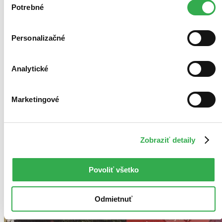
keby sme mohli používať všetky tieto cookies. Ďakujeme!
Potrebné
súhlasu
Personalizačné
Analytické
Marketingové
Zobraziť detaily
Povoliť všetko
Odmietnuť