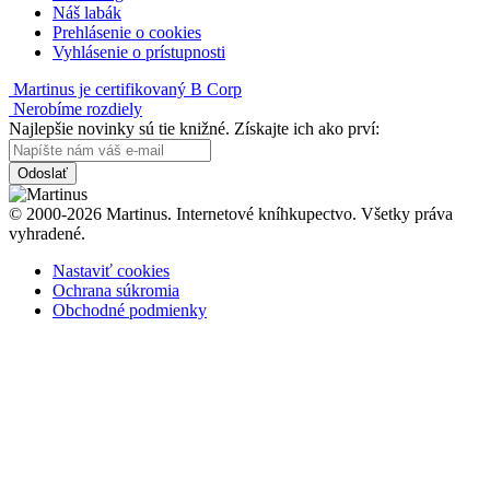
Náš labák
Prehlásenie o cookies
Vyhlásenie o prístupnosti
Martinus je certifikovaný B Corp
Nerobíme rozdiely
Najlepšie novinky sú tie knižné. Získajte ich ako prví:
Odoslať
© 2000-2026 Martinus. Internetové kníhkupectvo. Všetky práva
vyhradené.
Nastaviť cookies
Ochrana súkromia
Obchodné podmienky