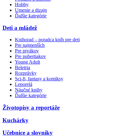
Hobby
Umenie a dizajn
Ďalšie kategórie
Deti a mládež
Knihorad – poradca kníh pre deti
Pre najmenších
Pre prvákov
Pre pubertiakov
Young Adult
Beletria
Rozprávky
Sci-fi, fantasy a komiksy
Leporelá
Náučné knihy
Ďalšie kategórie
Životopisy a reportáže
Kuchárky
Učebnice a slovníky