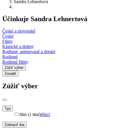
Sandra Lehnertová
Účinkuje Sandra Lehnertová
České a slovenské
České
Filmy
Klasické a drámy
Rodinné, animované a detské
Rodinné
Rodinné filmy
Zúžiť výber
Zoradiť
Zúžiť výber
Typ
film (1 titul)
film
1
Zobraziť iba