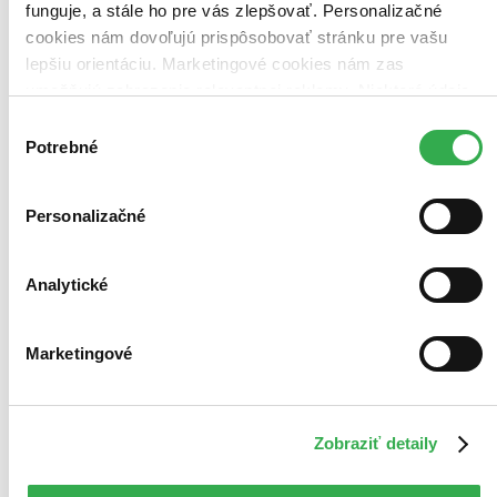
funguje, a stále ho pre vás zlepšovať. Personalizačné
posnažíme sa aj trochu rýchlejšie!
Pridať do zoznamu
cookies nám dovoľujú prispôsobovať stránku pre vašu
Vložiť do košíka
lepšiu orientáciu. Marketingové cookies nám zas
umožňujú zobrazenie relevantnej reklamy. Niektoré údaje
zdieľame aj s tretími stranami. Veľmi by nám pomohlo,
Výber
keby sme mohli používať všetky tieto cookies. Ďakujeme!
Potrebné
súhlasu
Personalizačné
Analytické
Marketingové
Zobraziť detaily