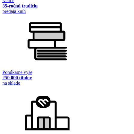
Máme
35-ročnú tradíciu
predaja kníh
Ponúkame vyše
250 000 titulov
na sklade