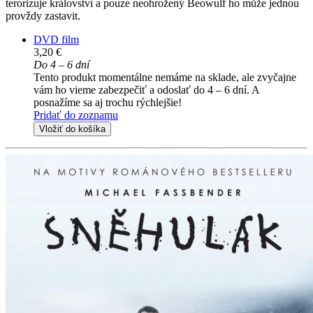
terorizuje království a pouze neohrožený Beowulf ho může jednou
provždy zastavit.
DVD film
3,20 €
Do 4 – 6 dní
Tento produkt momentálne nemáme na sklade, ale zvyčajne
vám ho vieme zabezpečiť a odoslať do 4 – 6 dní. A
posnažíme sa aj trochu rýchlejšie!
Pridať do zoznamu
Vložiť do košíka