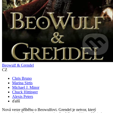
Beowulf & Grendel
CZ
Chris Bruno
Marina Sirtis
Michael J. Minor
Chuck Hittinger
Alexis Peters
ďalší
Nová verze příběhu o Beowulfovi. Grendel je netvor, který