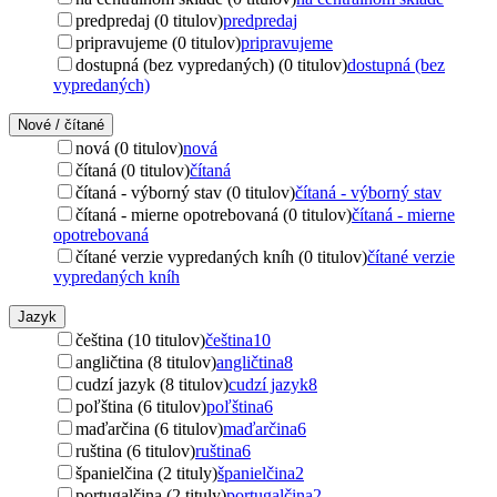
predpredaj (0 titulov)
predpredaj
pripravujeme (0 titulov)
pripravujeme
dostupná (bez vypredaných) (0 titulov)
dostupná (bez
vypredaných)
Nové / čítané
nová (0 titulov)
nová
čítaná (0 titulov)
čítaná
čítaná - výborný stav (0 titulov)
čítaná - výborný stav
čítaná - mierne opotrebovaná (0 titulov)
čítaná - mierne
opotrebovaná
čítané verzie vypredaných kníh (0 titulov)
čítané verzie
vypredaných kníh
Jazyk
čeština (10 titulov)
čeština
10
angličtina (8 titulov)
angličtina
8
cudzí jazyk (8 titulov)
cudzí jazyk
8
poľština (6 titulov)
poľština
6
maďarčina (6 titulov)
maďarčina
6
ruština (6 titulov)
ruština
6
španielčina (2 tituly)
španielčina
2
portugalčina (2 tituly)
portugalčina
2