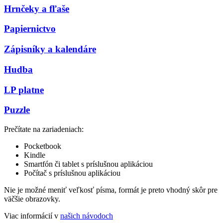
Hrnčeky a fľaše
Papiernictvo
Zápisníky a kalendáre
Hudba
LP platne
Puzzle
Prečítate na zariadeniach:
Pocketbook
Kindle
Smartfón či tablet s príslušnou aplikáciou
Počítač s príslušnou aplikáciou
Nie je možné meniť veľkosť písma, formát je preto vhodný skôr pre
väčšie obrazovky.
Viac informácií v
našich návodoch