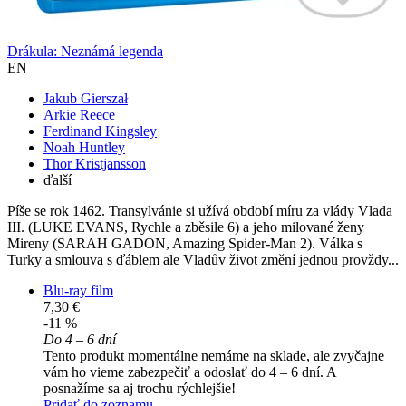
Drákula: Neznámá legenda
EN
Jakub Gierszał
Arkie Reece
Ferdinand Kingsley
Noah Huntley
Thor Kristjansson
ďalší
Píše se rok 1462. Transylvánie si užívá období míru za vlády Vlada
III. (LUKE EVANS, Rychle a zběsile 6) a jeho milované ženy
Mireny (SARAH GADON, Amazing Spider-Man 2). Válka s
Turky a smlouva s ďáblem ale Vladův život změní jednou provždy...
Blu-ray film
7,30 €
-11 %
Do 4 – 6 dní
Tento produkt momentálne nemáme na sklade, ale zvyčajne
vám ho vieme zabezpečiť a odoslať do 4 – 6 dní. A
posnažíme sa aj trochu rýchlejšie!
Pridať do zoznamu