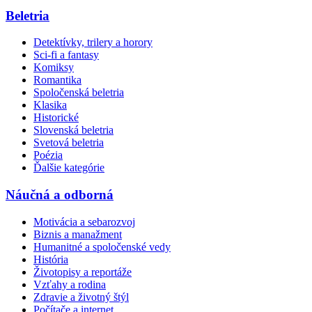
Beletria
Detektívky, trilery a horory
Sci-fi a fantasy
Komiksy
Romantika
Spoločenská beletria
Klasika
Historické
Slovenská beletria
Svetová beletria
Poézia
Ďalšie kategórie
Náučná a odborná
Motivácia a sebarozvoj
Biznis a manažment
Humanitné a spoločenské vedy
História
Životopisy a reportáže
Vzťahy a rodina
Zdravie a životný štýl
Počítače a internet