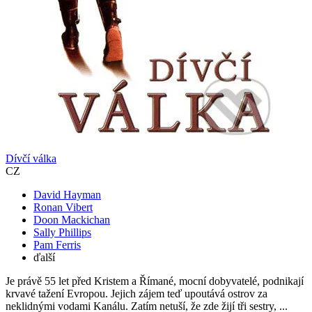
Dívčí válka
CZ
David Hayman
Ronan Vibert
Doon Mackichan
Sally Phillips
Pam Ferris
ďalší
Je právě 55 let před Kristem a Římané, mocní dobyvatelé, podnikají
krvavé tažení Evropou. Jejich zájem teď upoutává ostrov za
neklidnými vodami Kanálu. Zatím netuší, že zde žijí tři sestry, ...