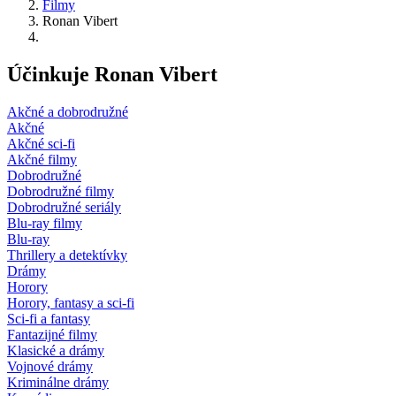
Filmy
Ronan Vibert
Účinkuje Ronan Vibert
Akčné a dobrodružné
Akčné
Akčné sci-fi
Akčné filmy
Dobrodružné
Dobrodružné filmy
Dobrodružné seriály
Blu-ray filmy
Blu-ray
Thrillery a detektívky
Drámy
Horory
Horory, fantasy a sci-fi
Sci-fi a fantasy
Fantazijné filmy
Klasické a drámy
Vojnové drámy
Kriminálne drámy