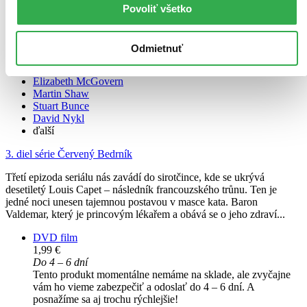
Povoliť všetko
Červený Bedrník 3: Královské výkupné
CZ
Odmietnuť
Richard E. Grant
Elizabeth McGovern
Martin Shaw
Stuart Bunce
David Nykl
ďalší
3. diel série
Červený Bedrník
Třetí epizoda seriálu nás zavádí do sirotčince, kde se ukrývá
desetiletý Louis Capet – následník francouzského trůnu. Ten je
jedné noci unesen tajemnou postavou v masce kata. Baron
Valdemar, který je princovým lékařem a obává se o jeho zdraví...
DVD film
1,99 €
Do 4 – 6 dní
Tento produkt momentálne nemáme na sklade, ale zvyčajne
vám ho vieme zabezpečiť a odoslať do 4 – 6 dní. A
posnažíme sa aj trochu rýchlejšie!