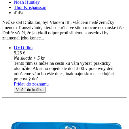
Noah Huntley
Thor Kristjansson
ďalší
Než se stal Drákulou, byl Vladem III., vládcem malé zemičky
jménem Transylvánie, která se krčila ve stínu mocné osmanské říše.
Dobře věděl, že jakýkoli odpor proti silnému sousedovi by
znamenal jeho konec...
DVD film
5,25 €
Na sklade > 5 ks
Tento film sa môže na cestu ku vám vybrať prakticky
okamžite! Ak si ho objednáte do 13:00 v pracovný deň,
odošleme vám ho ešte dnes, inak najneskôr nasledujúci
pracovný deň.
Pridať do zoznamu
Vložiť do košíka