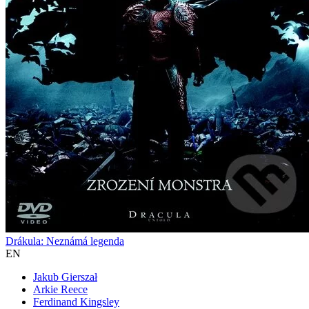
Drákula: Neznámá legenda
EN
Jakub Gierszał
Arkie Reece
Ferdinand Kingsley