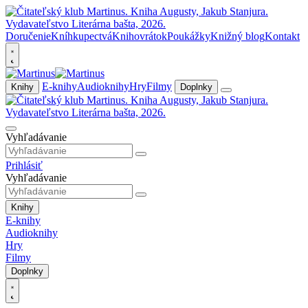
Doručenie
Kníhkupectvá
Knihovrátok
Poukážky
Knižný blog
Kontakt
E-knihy
Audioknihy
Hry
Filmy
Knihy
Doplnky
Vyhľadávanie
Prihlásiť
Vyhľadávanie
Knihy
E-knihy
Audioknihy
Hry
Filmy
Doplnky