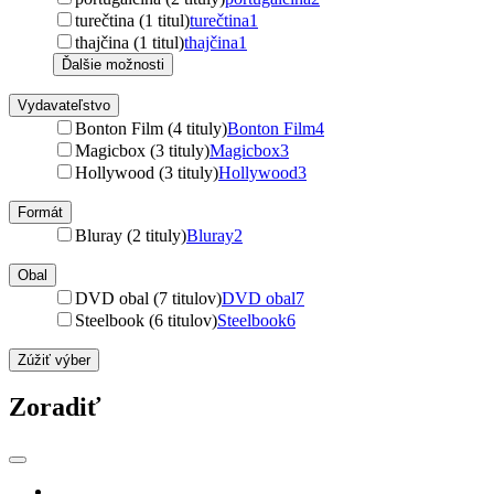
turečtina (1 titul)
turečtina
1
thajčina (1 titul)
thajčina
1
Ďalšie možnosti
Vydavateľstvo
Bonton Film (4 tituly)
Bonton Film
4
Magicbox (3 tituly)
Magicbox
3
Hollywood (3 tituly)
Hollywood
3
Formát
Bluray (2 tituly)
Bluray
2
Obal
DVD obal (7 titulov)
DVD obal
7
Steelbook (6 titulov)
Steelbook
6
Zúžiť výber
Zoradiť