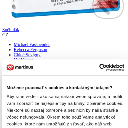
Sněhulák
CZ
Michael Fassbender
Rebecca Ferguson
Chloë Sevigny
Val Kilmer
J.K. Simmons
ďalší
Producent Martin Scorsese uvádí thriller Sněhulák, který vznikl
podle jednoho z bestsellerů autora Joa Nesbøa. Když elitní detektiv
Môžeme pracovať s cookies a kontaktnými údajmi?
(Michael Fassbender) pátrá po ženě, která zmizela s prvním
napadaným sněhem, má zlé tušení, že se opět ozval...
Aby sme vedeli, ako sa na našom webe správate, a mohli
vám zobraziť tie najlepšie tipy na knihy, zbierame cookies.
Blu-ray film
Niektoré sú naozaj potrebné a bez nich by naša stránka
7,30 €
Do 4 – 6 dní
vôbec nefungovala. Okrem toho používame analytické
Tento produkt momentálne nemáme na sklade, ale zvyčajne
cookies, ktoré nám umožňujú zisťovať, ako náš web
vám ho vieme zabezpečiť a odoslať do 4 – 6 dní. A