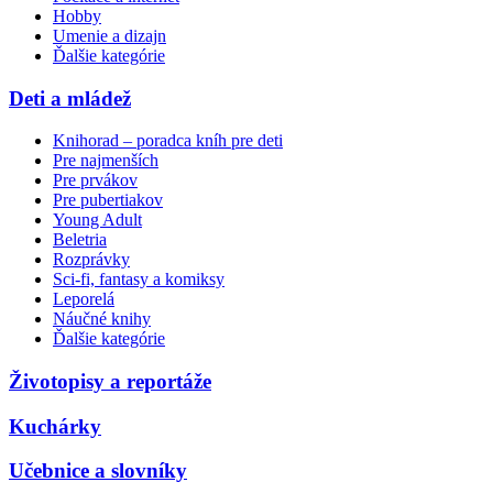
Hobby
Umenie a dizajn
Ďalšie kategórie
Deti a mládež
Knihorad – poradca kníh pre deti
Pre najmenších
Pre prvákov
Pre pubertiakov
Young Adult
Beletria
Rozprávky
Sci-fi, fantasy a komiksy
Leporelá
Náučné knihy
Ďalšie kategórie
Životopisy a reportáže
Kuchárky
Učebnice a slovníky