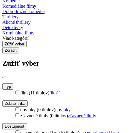
Komédie
Komediálne filmy
Dobrodružné komédie
Thrillery
Akčné thrillery
Detektívky
Kriminálne filmy
Viac kategórií
Zúžiť výber
Zoradiť
Zúžiť výber
Typ
film (11 titulov)
film
11
Zobraziť iba
novinky (0 titulov)
novinky
zľavnené tituly (0 titulov)
zľavnené tituly
Dostupnosť
na centrálnom sklade (0 titulov)
na centrálnom sklade