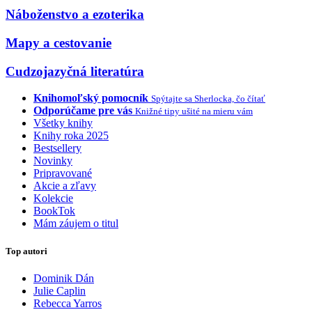
Náboženstvo a ezoterika
Mapy a cestovanie
Cudzojazyčná literatúra
Knihomoľský pomocník
Spýtajte sa Sherlocka, čo čítať
Odporúčame pre vás
Knižné tipy ušité na mieru vám
Všetky knihy
Knihy roka 2025
Bestsellery
Novinky
Pripravované
Akcie a zľavy
Kolekcie
BookTok
Mám záujem o titul
Top autori
Dominik Dán
Julie Caplin
Rebecca Yarros