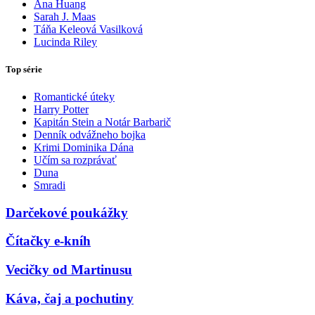
Ana Huang
Sarah J. Maas
Táňa Keleová Vasilková
Lucinda Riley
Top série
Romantické úteky
Harry Potter
Kapitán Stein a Notár Barbarič
Denník odvážneho bojka
Krimi Dominika Dána
Učím sa rozprávať
Duna
Smradi
Darčekové poukážky
Čítačky e-kníh
Vecičky od Martinusu
Káva, čaj a pochutiny