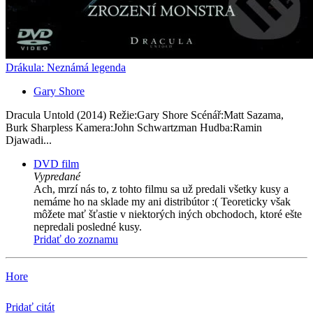
Drákula: Neznámá legenda
Gary Shore
Dracula Untold (2014) Režie:Gary Shore Scénář:Matt Sazama,
Burk Sharpless Kamera:John Schwartzman Hudba:Ramin
Djawadi...
DVD film
Vypredané
Ach, mrzí nás to, z tohto filmu sa už predali všetky kusy a
nemáme ho na sklade my ani distribútor :( Teoreticky však
môžete mať šťastie v niektorých iných obchodoch, ktoré ešte
nepredali posledné kusy.
Pridať do zoznamu
Hore
Pridať citát