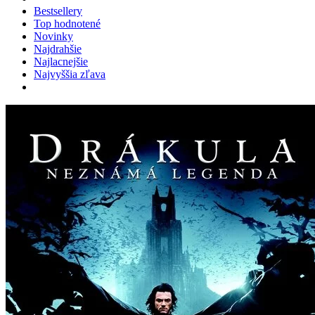
Bestsellery
Top hodnotené
Novinky
Najdrahšie
Najlacnejšie
Najvyššia zľava