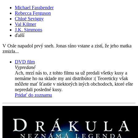
Michael Fassbender
Rebecca Ferguson
Chloë Sevigny
Val Kilmer
J.K. Simmons
ďalší
V Osle napadol prvý sneh. Jonas ráno vstane a zistí, že jeho matka
zmizla...
DVD film
Vypredané
Ach, mrzí nás to, z tohto filmu sa už predali všetky kusy a
nemáme ho na sklade my ani distribútor :( Teoreticky však
môžete mať šťastie v niektorých iných obchodoch, ktoré ešte
nepredali posledné kusy.
Pridať do zoznamu