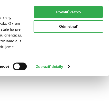
Povoliť všetko
a knihy,
ovala. Okrem
Odmietnuť
stále ho pre
u orientáciu.
dieľame aj s
Ďakujeme!
ngové
Zobraziť detaily