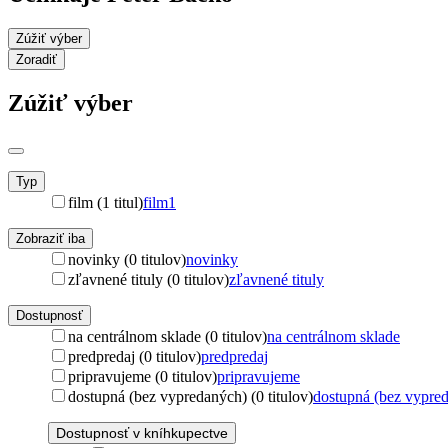
Zúžiť výber
Zoradiť
Zúžiť výber
Typ
film (1 titul)
film
1
Zobraziť iba
novinky (0 titulov)
novinky
zľavnené tituly (0 titulov)
zľavnené tituly
Dostupnosť
na centrálnom sklade (0 titulov)
na centrálnom sklade
predpredaj (0 titulov)
predpredaj
pripravujeme (0 titulov)
pripravujeme
dostupná (bez vypredaných) (0 titulov)
dostupná (bez vypre
Dostupnosť v kníhkupectve