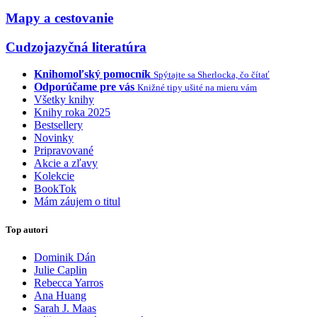
Mapy a cestovanie
Cudzojazyčná literatúra
Knihomoľský pomocník
Spýtajte sa Sherlocka, čo čítať
Odporúčame pre vás
Knižné tipy ušité na mieru vám
Všetky knihy
Knihy roka 2025
Bestsellery
Novinky
Pripravované
Akcie a zľavy
Kolekcie
BookTok
Mám záujem o titul
Top autori
Dominik Dán
Julie Caplin
Rebecca Yarros
Ana Huang
Sarah J. Maas