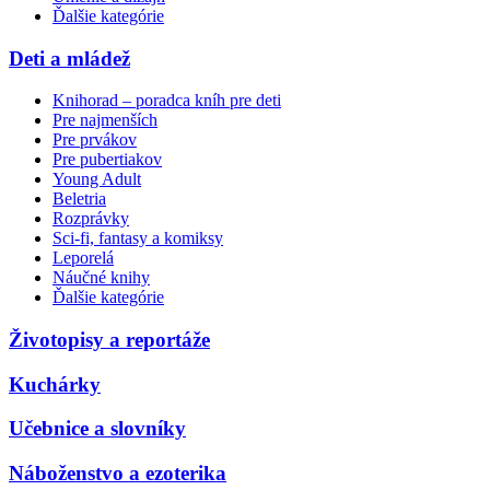
Ďalšie kategórie
Deti a mládež
Knihorad – poradca kníh pre deti
Pre najmenších
Pre prvákov
Pre pubertiakov
Young Adult
Beletria
Rozprávky
Sci-fi, fantasy a komiksy
Leporelá
Náučné knihy
Ďalšie kategórie
Životopisy a reportáže
Kuchárky
Učebnice a slovníky
Náboženstvo a ezoterika