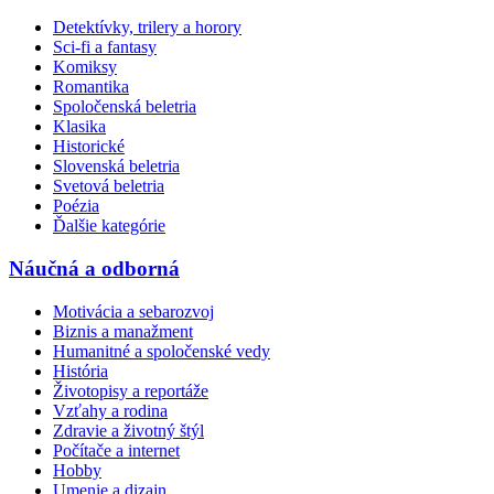
Detektívky, trilery a horory
Sci-fi a fantasy
Komiksy
Romantika
Spoločenská beletria
Klasika
Historické
Slovenská beletria
Svetová beletria
Poézia
Ďalšie kategórie
Náučná a odborná
Motivácia a sebarozvoj
Biznis a manažment
Humanitné a spoločenské vedy
História
Životopisy a reportáže
Vzťahy a rodina
Zdravie a životný štýl
Počítače a internet
Hobby
Umenie a dizajn