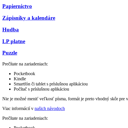
Papiernictvo
Zápisníky a kalendáre
Hudba
LP platne
Puzzle
Prečítate na zariadeniach:
Pocketbook
Kindle
Smartfón či tablet s príslušnou aplikáciou
Počítač s príslušnou aplikáciou
Nie je možné meniť veľkosť písma, formát je preto vhodný skôr pre 
Viac informácií v
našich návodoch
Prečítate na zariadeniach:
Pocketbook