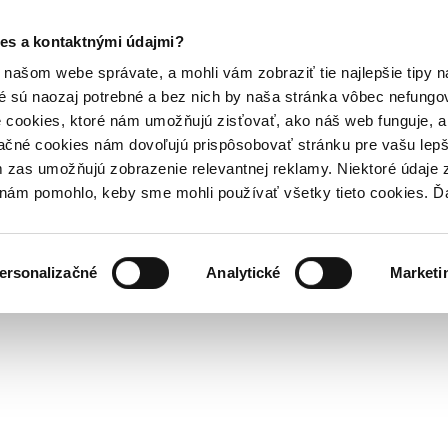
es a kontaktnými údajmi?
našom webe správate, a mohli vám zobraziť tie najlepšie tipy n
é sú naozaj potrebné a bez nich by naša stránka vôbec nefung
 cookies, ktoré nám umožňujú zisťovať, ako náš web funguje, a 
ačné cookies nám dovoľujú prispôsobovať stránku pre vašu lepši
zas umožňujú zobrazenie relevantnej reklamy. Niektoré údaje z
y nám pomohlo, keby sme mohli používať všetky tieto cookies. 
ersonalizačné
Analytické
Marketi