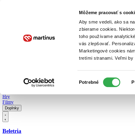
Doručenie
Kníhkupectvá
Knihovrátok
Poukážky
Knižný blog
Kontakt
Môžeme pracovať s cooki
Aby sme vedeli, ako sa na 
zbierame cookies. Niektor
E-knihy
Audioknihy
Hry
Filmy
Knihy
Doplnky
toho používame analytické
vás zlepšovať. Personaliz
Vyhľadávanie
Marketingové cookies nám 
tretími stranami. Veľmi b
Prihlásiť
Vyhľadávanie
Výber
Knihy
Potrebné
P
súhlasu
E-knihy
Audioknihy
Hry
Filmy
Doplnky
Beletria