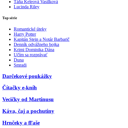
Táňa Keleová Vasilková
Lucinda Riley
Top série
Romantické úteky
Harry Potter
Kapitán Stein a Notár Barbarič
Denník odvážneho bojka
Krimi Dominika Dána
Učím sa rozprávať
Duna
Smradi
Darčekové poukážky
Čítačky e-kníh
Vecičky od Martinusu
Káva, čaj a pochutiny
Hrnčeky a fľaše