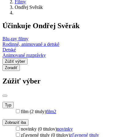
Filmy
Ondřej Svěrák
Účinkuje Ondřej Svěrák
Blu-ray filmy
Rodinné, animované a detské
Detské
Animované rozprávky
Zúžiť výber
Zoradiť
Zúžiť výber
Typ
film (2 tituly)
film
2
Zobraziť iba
novinky (0 titulov)
novinky
zľavnené tituly (0 titulov)
zľavnené tituly