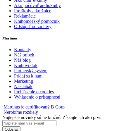
Ako čítať e-knihy
Ako počúvať audioknihy
Pre školy a knižnice
Reklamácie
Knihomoľský pomocník
Odstúpiť od zmluvy
Martinus
Kontakty
Náš príbeh
Náš blog
Knihovrátok
Partnerský systém
Pridaj sa k nám
Marketing
Náš labák
Prehlásenie o cookies
Vyhlásenie o prístupnosti
Martinus je certifikovaný B Corp
Nerobíme rozdiely
Najlepšie novinky sú tie knižné. Získajte ich ako prví:
Odoslať