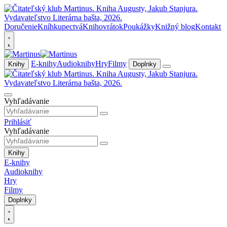
Doručenie
Kníhkupectvá
Knihovrátok
Poukážky
Knižný blog
Kontakt
E-knihy
Audioknihy
Hry
Filmy
Knihy
Doplnky
Vyhľadávanie
Prihlásiť
Vyhľadávanie
Knihy
E-knihy
Audioknihy
Hry
Filmy
Doplnky