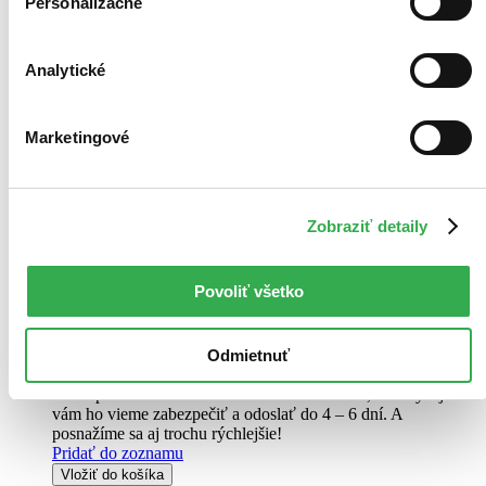
Personalizačné
Kuky se vrací
CZ
Analytické
Zdeněk Svěrák
Ondřej Svěrák
Jiří Macháček
Marketingové
Petr Čtvrtníček
Pavel Liška
ďalší
Podle skutečné události, kterou na vlastní kůži prožila jedna plyšová
Zobraziť detaily
hračka. Nejoblíbenější hračkou šestiletého Ondry je plyšový Kuky.
A právě toho mu maminka vyhodí do popelnice. Z Kukyho se totiž
sype dřevitá vlna a to není dobré pro Ondrovo astma...
Povoliť všetko
DVD film
3,70 €
Odmietnuť
-5 %
Do 4 – 6 dní
Tento produkt momentálne nemáme na sklade, ale zvyčajne
vám ho vieme zabezpečiť a odoslať do 4 – 6 dní. A
posnažíme sa aj trochu rýchlejšie!
Pridať do zoznamu
Vložiť do košíka