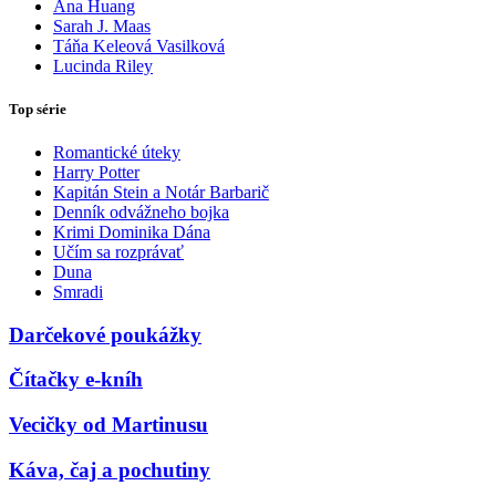
Ana Huang
Sarah J. Maas
Táňa Keleová Vasilková
Lucinda Riley
Top série
Romantické úteky
Harry Potter
Kapitán Stein a Notár Barbarič
Denník odvážneho bojka
Krimi Dominika Dána
Učím sa rozprávať
Duna
Smradi
Darčekové poukážky
Čítačky e-kníh
Vecičky od Martinusu
Káva, čaj a pochutiny