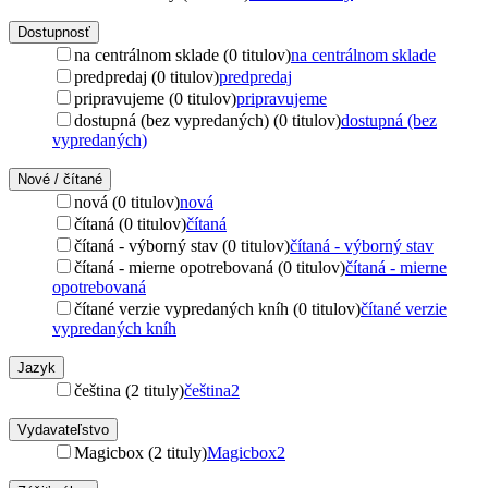
Dostupnosť
na centrálnom sklade (0 titulov)
na centrálnom sklade
predpredaj (0 titulov)
predpredaj
pripravujeme (0 titulov)
pripravujeme
dostupná (bez vypredaných) (0 titulov)
dostupná (bez
vypredaných)
Nové / čítané
nová (0 titulov)
nová
čítaná (0 titulov)
čítaná
čítaná - výborný stav (0 titulov)
čítaná - výborný stav
čítaná - mierne opotrebovaná (0 titulov)
čítaná - mierne
opotrebovaná
čítané verzie vypredaných kníh (0 titulov)
čítané verzie
vypredaných kníh
Jazyk
čeština (2 tituly)
čeština
2
Vydavateľstvo
Magicbox (2 tituly)
Magicbox
2