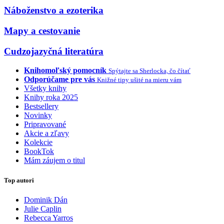
Náboženstvo a ezoterika
Mapy a cestovanie
Cudzojazyčná literatúra
Knihomoľský pomocník
Spýtajte sa Sherlocka, čo čítať
Odporúčame pre vás
Knižné tipy ušité na mieru vám
Všetky knihy
Knihy roka 2025
Bestsellery
Novinky
Pripravované
Akcie a zľavy
Kolekcie
BookTok
Mám záujem o titul
Top autori
Dominik Dán
Julie Caplin
Rebecca Yarros