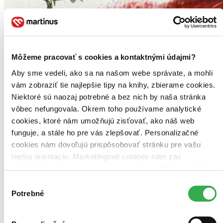
Môžeme pracovať s cookies a kontaktnými údajmi?
Aby sme vedeli, ako sa na našom webe správate, a mohli
vám zobraziť tie najlepšie tipy na knihy, zbierame cookies.
Niektoré sú naozaj potrebné a bez nich by naša stránka
vôbec nefungovala. Okrem toho používame analytické
cookies, ktoré nám umožňujú zisťovať, ako náš web
funguje, a stále ho pre vás zlepšovať. Personalizačné
cookies nám dovoľujú prispôsobovať stránku pre vašu
lepšiu orientáciu. Marketingové cookies nám zas
umožňujú zobrazenie relevantnej reklamy. Niektoré údaje
zdieľame aj s tretími stranami. Veľmi by nám pomohlo,
Výber
keby sme mohli používať všetky tieto cookies. Ďakujeme!
Potrebné
súhlasu