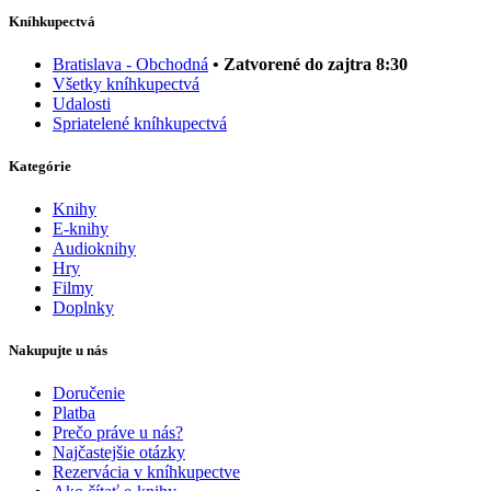
Kníhkupectvá
Bratislava - Obchodná
• Zatvorené do zajtra 8:30
Všetky kníhkupectvá
Udalosti
Spriatelené kníhkupectvá
Kategórie
Knihy
E-knihy
Audioknihy
Hry
Filmy
Doplnky
Nakupujte u nás
Doručenie
Platba
Prečo práve u nás?
Najčastejšie otázky
Rezervácia v kníhkupectve