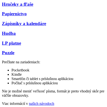
Hrnčeky a fľaše
Papiernictvo
Zápisníky a kalendáre
Hudba
LP platne
Puzzle
Prečítate na zariadeniach:
Pocketbook
Kindle
Smartfón či tablet s príslušnou aplikáciou
Počítač s príslušnou aplikáciou
Nie je možné meniť veľkosť písma, formát je preto vhodný skôr pre
väčšie obrazovky.
Viac informácií v
našich návodoch