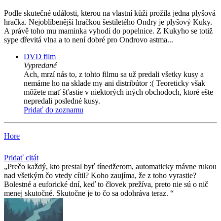
Podle skutečné události, kterou na vlastní kůži prožila jedna plyšová
hračka. Nejoblíbenější hračkou šestiletého Ondry je plyšový Kuky.
A právě toho mu maminka vyhodí do popelnice. Z Kukyho se totiž
sype dřevitá vlna a to není dobré pro Ondrovo astma...
DVD film
Vypredané
Ach, mrzí nás to, z tohto filmu sa už predali všetky kusy a
nemáme ho na sklade my ani distribútor :( Teoreticky však
môžete mať šťastie v niektorých iných obchodoch, ktoré ešte
nepredali posledné kusy.
Pridať do zoznamu
Hore
Pridať citát
Prečo každý, kto prestal byť tínedžerom, automaticky mávne rukou
nad všetkým čo vtedy cítil? Koho zaujíma, že z toho vyrastie?
Bolestné a euforické dní, keď to človek prežíva, preto nie sú o nič
menej skutočné. Skutočne je to čo sa odohráva teraz.