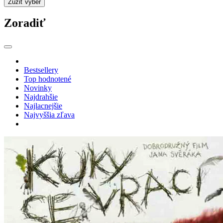
Zúžiť výber
Zoradiť
Bestsellery
Top hodnotené
Novinky
Najdrahšie
Najlacnejšie
Najvyššia zľava