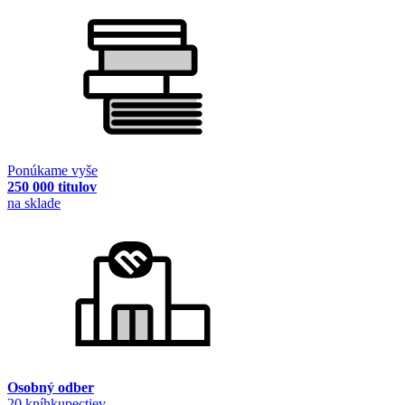
Ponúkame vyše
250 000 titulov
na sklade
Osobný odber
20 kníhkupectiev