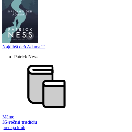
Najdlhší deň Adama T.
Patrick Ness
Máme
35-ročnú tradíciu
predaja kníh