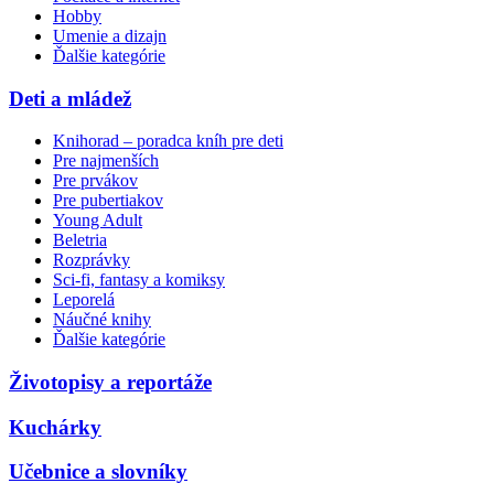
Hobby
Umenie a dizajn
Ďalšie kategórie
Deti a mládež
Knihorad – poradca kníh pre deti
Pre najmenších
Pre prvákov
Pre pubertiakov
Young Adult
Beletria
Rozprávky
Sci-fi, fantasy a komiksy
Leporelá
Náučné knihy
Ďalšie kategórie
Životopisy a reportáže
Kuchárky
Učebnice a slovníky