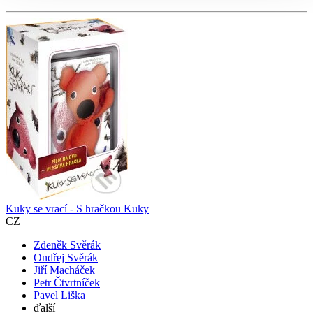
Kuky se vrací - S hračkou Kuky
CZ
Zdeněk Svěrák
Ondřej Svěrák
Jiří Macháček
Petr Čtvrtníček
Pavel Liška
ďalší