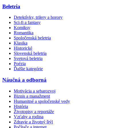
Beletria
Detektívky, trilery a horory
Sci-fi a fantasy
Komiksy
Romantika
Spoločenská beletria
Klasika
Historické
Slovenská beletria
Svetová beletria
Poézia
Ďalšie kategórie
Náučná a odborná
Motivácia a sebarozvoj
Biznis a manažment
Humanitné a spoločenské vedy
História
Životopisy a reportáže
Vzťahy a rodina
Zdravie a životný štýl
Počítače a internet