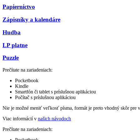
Papiernictvo
Zápisníky a kalendáre
Hudba
LP platne
Puzzle
Prečítate na zariadeniach:
Pocketbook
Kindle
Smartfón či tablet s príslušnou aplikáciou
Počítač s príslušnou aplikáciou
Nie je možné meniť veľkosť písma, formát je preto vhodný skôr pre 
Viac informácií v
našich návodoch
Prečítate na zariadeniach:
Pocketbook