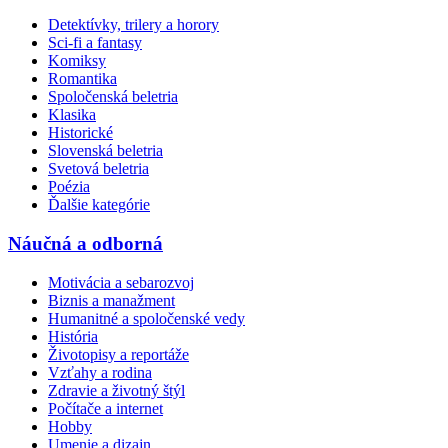
Detektívky, trilery a horory
Sci-fi a fantasy
Komiksy
Romantika
Spoločenská beletria
Klasika
Historické
Slovenská beletria
Svetová beletria
Poézia
Ďalšie kategórie
Náučná a odborná
Motivácia a sebarozvoj
Biznis a manažment
Humanitné a spoločenské vedy
História
Životopisy a reportáže
Vzťahy a rodina
Zdravie a životný štýl
Počítače a internet
Hobby
Umenie a dizajn