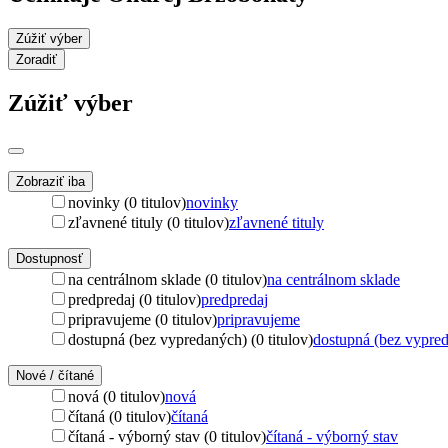
Zúžiť výber
Zoradiť
Zúžiť výber
Zobraziť iba
novinky (0 titulov)
novinky
zľavnené tituly (0 titulov)
zľavnené tituly
Dostupnosť
na centrálnom sklade (0 titulov)
na centrálnom sklade
predpredaj (0 titulov)
predpredaj
pripravujeme (0 titulov)
pripravujeme
dostupná (bez vypredaných) (0 titulov)
dostupná (bez vypre
Nové / čítané
nová (0 titulov)
nová
čítaná (0 titulov)
čítaná
čítaná - výborný stav (0 titulov)
čítaná - výborný stav