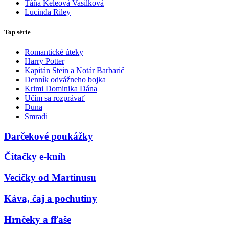
Táňa Keleová Vasilková
Lucinda Riley
Top série
Romantické úteky
Harry Potter
Kapitán Stein a Notár Barbarič
Denník odvážneho bojka
Krimi Dominika Dána
Učím sa rozprávať
Duna
Smradi
Darčekové poukážky
Čítačky e-kníh
Vecičky od Martinusu
Káva, čaj a pochutiny
Hrnčeky a fľaše