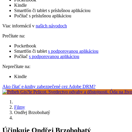
Kindle
Smartfón či tablet s príslušnou aplikáciou
Počítač s príslušnou aplikáciou
Viac informácií v
našich návodoch
Prečítate na:
Pocketbook
Smartfón či tablet
s podporovanou aplikáciou
Počítač
s podporovanou aplikáciou
Neprečítate na:
Kindle
Ako čítať e-knihy zabezpečené cez Adobe DRM?
Filmy
Ondřej Brzobohatý
Účinkuje Ondřej Brzobohatý