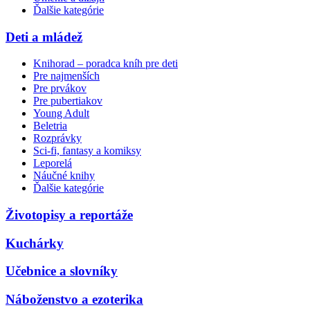
Ďalšie kategórie
Deti a mládež
Knihorad – poradca kníh pre deti
Pre najmenších
Pre prvákov
Pre pubertiakov
Young Adult
Beletria
Rozprávky
Sci-fi, fantasy a komiksy
Leporelá
Náučné knihy
Ďalšie kategórie
Životopisy a reportáže
Kuchárky
Učebnice a slovníky
Náboženstvo a ezoterika