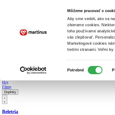
Doručenie
Kníhkupectvá
Knihovrátok
Poukážky
Knižný blog
Kontakt
Môžeme pracovať s cooki
Aby sme vedeli, ako sa na 
zbierame cookies. Niektor
E-knihy
Audioknihy
Hry
Filmy
Knihy
Doplnky
toho používame analytické
vás zlepšovať. Personaliz
Vyhľadávanie
Marketingové cookies nám 
tretími stranami. Veľmi b
Prihlásiť
Vyhľadávanie
Výber
Knihy
Potrebné
P
súhlasu
E-knihy
Audioknihy
Hry
Filmy
Doplnky
Beletria