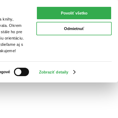
Povoliť všetko
a knihy,
ovala. Okrem
Odmietnuť
stále ho pre
u orientáciu.
dieľame aj s
Ďakujeme!
ngové
Zobraziť detaily