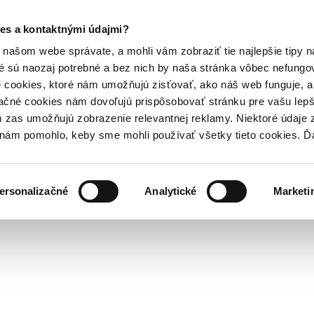
es a kontaktnými údajmi?
našom webe správate, a mohli vám zobraziť tie najlepšie tipy n
é sú naozaj potrebné a bez nich by naša stránka vôbec nefung
 cookies, ktoré nám umožňujú zisťovať, ako náš web funguje, a 
ačné cookies nám dovoľujú prispôsobovať stránku pre vašu lepši
zas umožňujú zobrazenie relevantnej reklamy. Niektoré údaje z
y nám pomohlo, keby sme mohli používať všetky tieto cookies. 
ersonalizačné
Analytické
Marketi