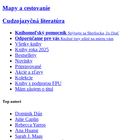
Mapy a cestovanie
Cudzojazyčná literatúra
Knihomoľský pomocník
Spýtajte sa Sherlocka, čo čítať
Odporúčame pre vás
Knižné tipy ušité na mieru vám
Všetky knihy
Knihy roka 2025
Bestsellery
Novinky
Pripravované
Akcie a zľavy
Kolekcie
Knihy s podporou FPU
Mám záujem o titul
Top autori
Dominik Dán
Julie Caplin
Rebecca Yarros
Ana Huang
Sarah J. Maas