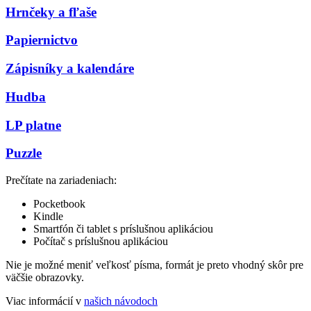
Hrnčeky a fľaše
Papiernictvo
Zápisníky a kalendáre
Hudba
LP platne
Puzzle
Prečítate na zariadeniach:
Pocketbook
Kindle
Smartfón či tablet s príslušnou aplikáciou
Počítač s príslušnou aplikáciou
Nie je možné meniť veľkosť písma, formát je preto vhodný skôr pre
väčšie obrazovky.
Viac informácií v
našich návodoch