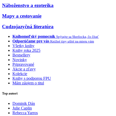
Náboženstvo a ezoterika
Mapy a cestovanie
Cudzojazyčná literatúra
Knihomoľský pomocník
Spýtajte sa Sherlocka, čo čítať
Odporúčame pre vás
Knižné tipy ušité na mieru vám
Všetky knihy
Knihy roka 2025
Bestsellery
Novinky
Pripravované
Akcie a zľavy
Kolekcie
Knihy s podporou FPU
Mám záujem o titul
Top autori
Dominik Dán
Julie Caplin
Rebecca Yarros