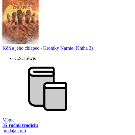
Kôň a jeho chlapec - Kroniky Narnie (Kniha 3)
C.S. Lewis
Máme
35-ročnú tradíciu
predaja kníh