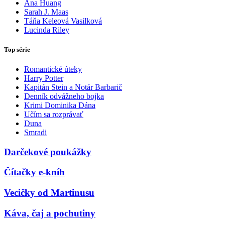
Ana Huang
Sarah J. Maas
Táňa Keleová Vasilková
Lucinda Riley
Top série
Romantické úteky
Harry Potter
Kapitán Stein a Notár Barbarič
Denník odvážneho bojka
Krimi Dominika Dána
Učím sa rozprávať
Duna
Smradi
Darčekové poukážky
Čítačky e-kníh
Vecičky od Martinusu
Káva, čaj a pochutiny