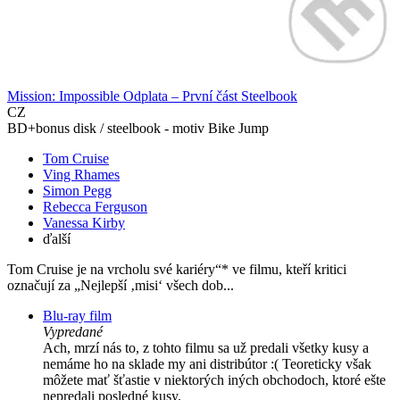
Mission: Impossible Odplata – První část Steelbook
CZ
BD+bonus disk / steelbook - motiv Bike Jump
Tom Cruise
Ving Rhames
Simon Pegg
Rebecca Ferguson
Vanessa Kirby
ďalší
Tom Cruise je na vrcholu své kariéry“* ve filmu, kteří kritici
označují za „Nejlepší ‚misi‘ všech dob...
Blu-ray film
Vypredané
Ach, mrzí nás to, z tohto filmu sa už predali všetky kusy a
nemáme ho na sklade my ani distribútor :( Teoreticky však
môžete mať šťastie v niektorých iných obchodoch, ktoré ešte
nepredali posledné kusy.