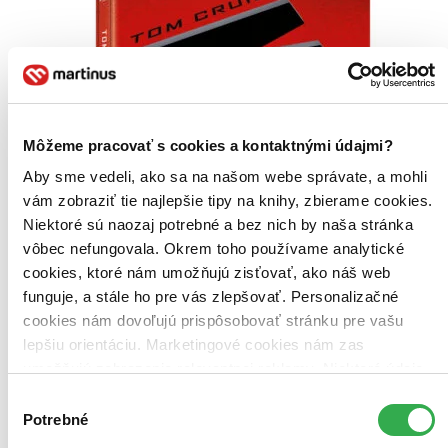
Môžeme pracovať s cookies a kontaktnými údajmi?
Aby sme vedeli, ako sa na našom webe správate, a mohli
vám zobraziť tie najlepšie tipy na knihy, zbierame cookies.
Niektoré sú naozaj potrebné a bez nich by naša stránka
vôbec nefungovala. Okrem toho používame analytické
cookies, ktoré nám umožňujú zisťovať, ako náš web
funguje, a stále ho pre vás zlepšovať. Personalizačné
cookies nám dovoľujú prispôsobovať stránku pre vašu
lepšiu orientáciu. Marketingové cookies nám zas
umožňujú zobrazenie relevantnej reklamy. Niektoré údaje
zdieľame aj s tretími stranami. Veľmi by nám pomohlo,
Výber
keby sme mohli používať všetky tieto cookies. Ďakujeme!
Potrebné
súhlasu