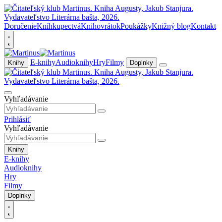
Doručenie
Kníhkupectvá
Knihovrátok
Poukážky
Knižný blog
Kontakt
E-knihy
Audioknihy
Hry
Filmy
Knihy
Doplnky
Vyhľadávanie
Prihlásiť
Vyhľadávanie
Knihy
E-knihy
Audioknihy
Hry
Filmy
Doplnky