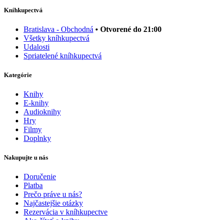
Kníhkupectvá
Bratislava - Obchodná
• Otvorené do 21:00
Všetky kníhkupectvá
Udalosti
Spriatelené kníhkupectvá
Kategórie
Knihy
E-knihy
Audioknihy
Hry
Filmy
Doplnky
Nakupujte u nás
Doručenie
Platba
Prečo práve u nás?
Najčastejšie otázky
Rezervácia v kníhkupectve