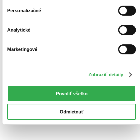
Mission: Impossible Odplata – První část Ultra HD Blu-ray
Steelbook
Personalizačné
CZ
UHD+BD+bonus disk / steelbook - motiv Red Edition
Tom Cruise
Analytické
Ving Rhames
Simon Pegg
Rebecca Ferguson
Marketingové
Vanessa Kirby
ďalší
Tom Cruise je na vrcholu své kariéry“* ve filmu, kteří kritici
označují za „Nejlepší ‚misi‘ všech dob...
Zobraziť detaily
UHD Blu-ray film
Vypredané
Povoliť všetko
Ach, mrzí nás to, z tohto filmu sa už predali všetky kusy a
nemáme ho na sklade my ani distribútor :( Teoreticky však
môžete mať šťastie v niektorých iných obchodoch, ktoré ešte
nepredali posledné kusy.
Odmietnuť
Pridať do zoznamu