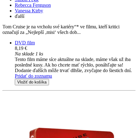
Rebecca Ferguson
Vanessa Kirby
ďalší
Tom Cruise je na vrcholu své kariéry“* ve filmu, kteří kritici
označují za „Nejlepší ‚misi‘ všech dob...
DVD film
8,19 €
Na sklade 1 ks
Tento film máme síce aktuálne na sklade, máme však už iba
posledné kusy. Ak ho chcete mať rýchlo, ponáhľajte sa!
Dodanie ďalších môže trvať dlhšie, zvyčajne do šiestich dní.
Pridať do zoznamu
Vložiť do košíka