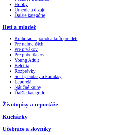
Hobby
Umenie a dizajn
Ďalšie kategórie
Deti a mládež
Knihorad – poradca kníh pre deti
Pre najmenších
Pre prvákov
Pre pubertiakov
Young Adult
Beletria
Rozprávky
Sci-fi, fantasy a komiksy
Leporelá
Náučné knihy
Ďalšie kategórie
Životopisy a reportáže
Kuchárky
Učebnice a slovníky