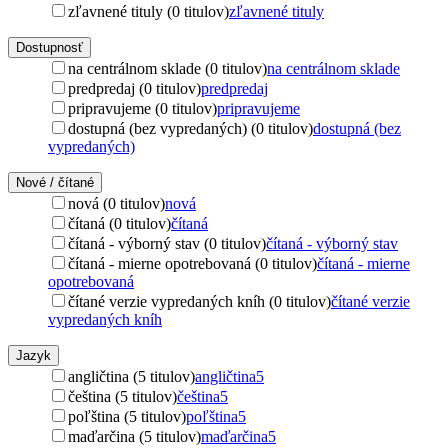
zľavnené tituly (0 titulov)
zľavnené tituly
Dostupnosť
na centrálnom sklade (0 titulov)
na centrálnom sklade
predpredaj (0 titulov)
predpredaj
pripravujeme (0 titulov)
pripravujeme
dostupná (bez vypredaných) (0 titulov)
dostupná (bez
vypredaných)
Nové / čítané
nová (0 titulov)
nová
čítaná (0 titulov)
čítaná
čítaná - výborný stav (0 titulov)
čítaná - výborný stav
čítaná - mierne opotrebovaná (0 titulov)
čítaná - mierne
opotrebovaná
čítané verzie vypredaných kníh (0 titulov)
čítané verzie
vypredaných kníh
Jazyk
angličtina (5 titulov)
angličtina
5
čeština (5 titulov)
čeština
5
poľština (5 titulov)
poľština
5
maďarčina (5 titulov)
maďarčina
5