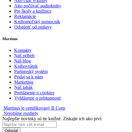
Ako čítať e-knihy
Ako počúvať audioknihy
Pre školy a knižnice
Reklamácie
Knihomoľský pomocník
Odstúpiť od zmluvy
Martinus
Kontakty
Náš príbeh
Náš blog
Knihovrátok
Partnerský systém
Pridaj sa k nám
Marketing
Náš labák
Prehlásenie o cookies
Vyhlásenie o prístupnosti
Martinus je certifikovaný B Corp
Nerobíme rozdiely
Najlepšie novinky sú tie knižné. Získajte ich ako prví:
Odoslať