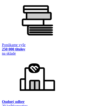
Ponúkame vyše
250 000 titulov
na sklade
Osobný odber
20 kníhkupectiev