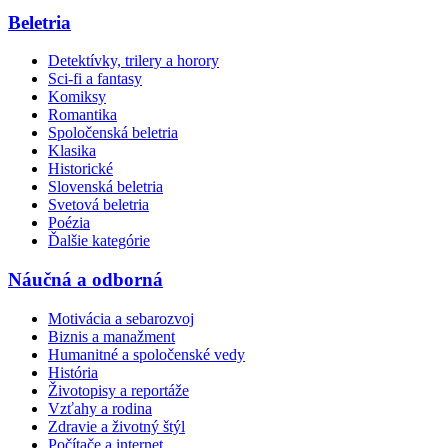
Beletria
Detektívky, trilery a horory
Sci-fi a fantasy
Komiksy
Romantika
Spoločenská beletria
Klasika
Historické
Slovenská beletria
Svetová beletria
Poézia
Ďalšie kategórie
Náučná a odborná
Motivácia a sebarozvoj
Biznis a manažment
Humanitné a spoločenské vedy
História
Životopisy a reportáže
Vzťahy a rodina
Zdravie a životný štýl
Počítače a internet