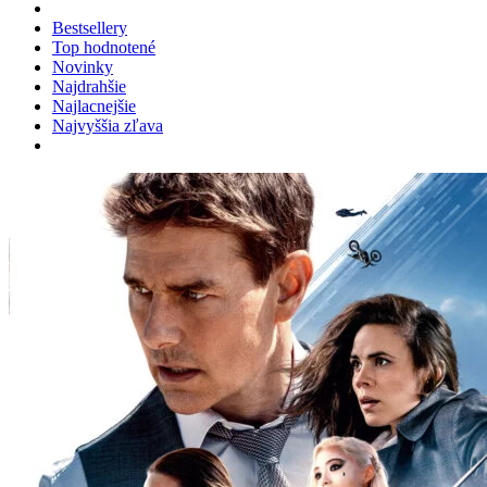
Bestsellery
Top hodnotené
Novinky
Najdrahšie
Najlacnejšie
Najvyššia zľava