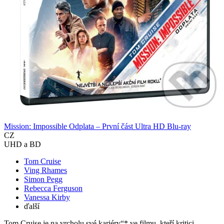
Mission: Impossible Odplata – První část Ultra HD Blu-ray
CZ
UHD a BD
Tom Cruise
Ving Rhames
Simon Pegg
Rebecca Ferguson
Vanessa Kirby
ďalší
Tom Cruise je na vrcholu své kariéry“* ve filmu, kteří kritici