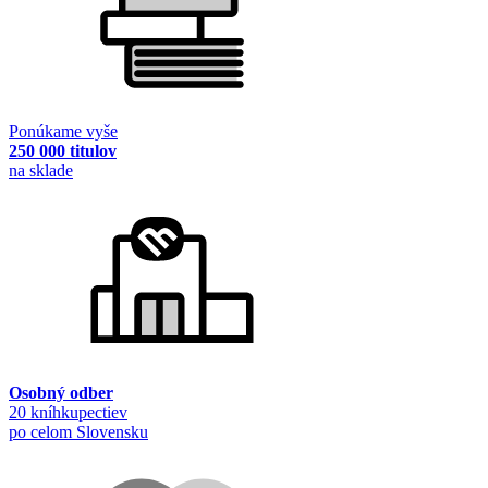
Ponúkame vyše
250 000 titulov
na sklade
Osobný odber
20 kníhkupectiev
po celom Slovensku