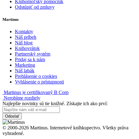
Knihomoľský pomocník
Odstúpiť od zmluvy
Martinus
Kontakty
Náš príbeh
Náš blog
Knihovrátok
Partnerský systém
Pridaj sa k nám
Marketing
Náš labák
Prehlásenie o cookies
Vyhlásenie o prístupnosti
Martinus je certifikovaný B Corp
Nerobíme rozdiely
Najlepšie novinky sú tie knižné. Získajte ich ako prví:
Odoslať
© 2000-2026 Martinus. Internetové kníhkupectvo. Všetky práva
vyhradené.