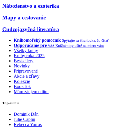
Náboženstvo a ezoterika
Mapy a cestovanie
Cudzojazyčná literatúra
Knihomoľský pomocník
Spýtajte sa Sherlocka, čo čítať
Odporúčame pre vás
Knižné tipy ušité na mieru vám
Všetky knihy
Knihy roka 2025
Bestsellery
Novinky
Pripravované
Akcie a zľavy
Kolekcie
BookTok
Mám záujem o titul
Top autori
Dominik Dán
Julie Caplin
Rebecca Yarros