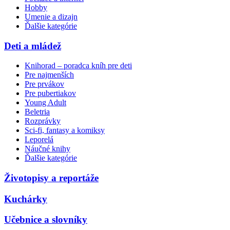
Hobby
Umenie a dizajn
Ďalšie kategórie
Deti a mládež
Knihorad – poradca kníh pre deti
Pre najmenších
Pre prvákov
Pre pubertiakov
Young Adult
Beletria
Rozprávky
Sci-fi, fantasy a komiksy
Leporelá
Náučné knihy
Ďalšie kategórie
Životopisy a reportáže
Kuchárky
Učebnice a slovníky