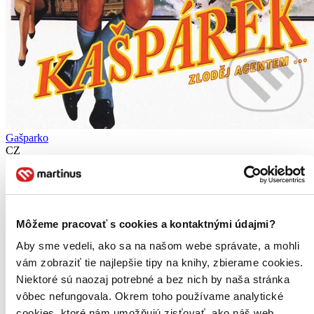
Gašparko
CZ
Jean - Paul Belmondo
Mirella D'Angelo
Michel Galabru
Carla Romanelli
Môžeme pracovať s cookies a kontaktnými údajmi?
Paolo Bonacelli
ďalší
Aby sme vedeli, ako sa na našom webe správate, a mohli
Alexandre Boroni má na víc, než být obyčejným zlodějíčkem ve své
vám zobraziť tie najlepšie tipy na knihy, zbierame cookies.
čtvrti. Vyjde z vězení a okamžitě začne okouzlovat ženy, aby je
Niektoré sú naozaj potrebné a bez nich by naša stránka
mohl nejdříve dobýt, pak okrást...
vôbec nefungovala. Okrem toho používame analytické
DVD film
cookies, ktoré nám umožňujú zisťovať, ako náš web