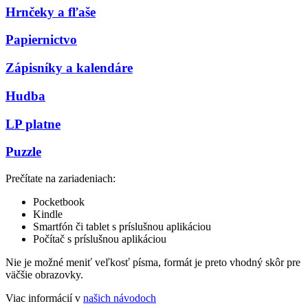
Hrnčeky a fľaše
Papiernictvo
Zápisníky a kalendáre
Hudba
LP platne
Puzzle
Prečítate na zariadeniach:
Pocketbook
Kindle
Smartfón či tablet s príslušnou aplikáciou
Počítač s príslušnou aplikáciou
Nie je možné meniť veľkosť písma, formát je preto vhodný skôr pre
väčšie obrazovky.
Viac informácií v
našich návodoch