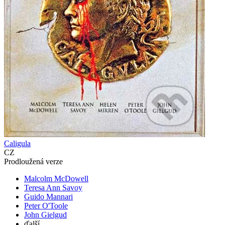
Caligula
CZ
Prodloužená verze
Malcolm McDowell
Teresa Ann Savoy
Guido Mannari
Peter O'Toole
John Gielgud
ďalší