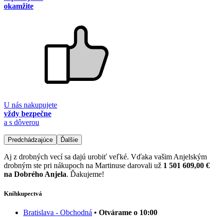
okamžite
U nás nakupujete
vždy bezpečne
a s dôverou
Predchádzajúce
Ďalšie
Aj z drobných vecí sa dajú urobiť veľké. Vďaka vašim Anjelským
drobným ste pri nákupoch na Martinuse darovali už
1 501 609,00 €
na Dobrého Anjela
. Ďakujeme!
Kníhkupectvá
Bratislava - Obchodná
• Otvárame o 10:00