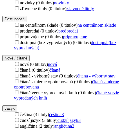
novinky (0 titulov)
novinky
zľavnené tituly (0 titulov)
zľavnené tituly
Dostupnosť
na centrálnom sklade (0 titulov)
na centrálnom sklade
predpredaj (0 titulov)
predpredaj
pripravujeme (0 titulov)
pripravujeme
dostupná (bez vypredaných) (0 titulov)
dostupná (bez
vypredaných)
Nové / čítané
nová (0 titulov)
nová
čítaná (0 titulov)
čítaná
čítaná - výborný stav (0 titulov)
čítaná - výborný stav
čítaná - mierne opotrebovaná (0 titulov)
čítaná - mierne
opotrebovaná
čítané verzie vypredaných kníh (0 titulov)
čítané verzie
vypredaných kníh
Jazyk
čeština (3 tituly)
čeština
3
cudzí jazyk (3 tituly)
cudzí jazyk
3
angličtina (2 tituly)
angličtina
2