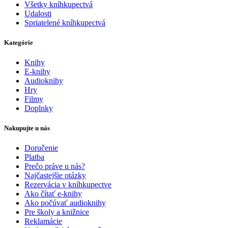
Všetky kníhkupectvá
Udalosti
Spriatelené kníhkupectvá
Kategórie
Knihy
E-knihy
Audioknihy
Hry
Filmy
Doplnky
Nakupujte u nás
Doručenie
Platba
Prečo práve u nás?
Najčastejšie otázky
Rezervácia v kníhkupectve
Ako čítať e-knihy
Ako počúvať audioknihy
Pre školy a knižnice
Reklamácie