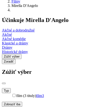
Filmy
Mirella D'Angelo
Účinkuje Mirella D'Angelo
Akčné a dobrodružné
Akčné
Akčné komédie
Klasické a drámy
Drámy
Historické drámy
Zúžiť výber
Zoradiť
Zúžiť výber
Typ
film (3 tituly)
film
3
Zobraziť iba