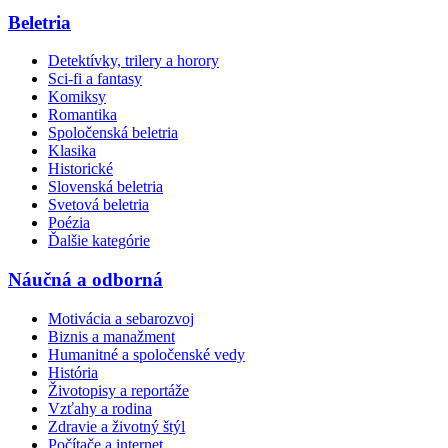
Beletria
Detektívky, trilery a horory
Sci-fi a fantasy
Komiksy
Romantika
Spoločenská beletria
Klasika
Historické
Slovenská beletria
Svetová beletria
Poézia
Ďalšie kategórie
Náučná a odborná
Motivácia a sebarozvoj
Biznis a manažment
Humanitné a spoločenské vedy
História
Životopisy a reportáže
Vzťahy a rodina
Zdravie a životný štýl
Počítače a internet