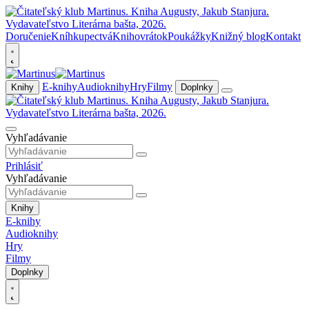
Doručenie
Kníhkupectvá
Knihovrátok
Poukážky
Knižný blog
Kontakt
E-knihy
Audioknihy
Hry
Filmy
Knihy
Doplnky
Vyhľadávanie
Prihlásiť
Vyhľadávanie
Knihy
E-knihy
Audioknihy
Hry
Filmy
Doplnky