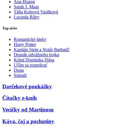
Ana Huang
Sarah J. Maas
Táňa Keleová Vasilková
Lucinda Riley
Top série
Romantické úteky
Harry Potter
Kapitán Stein a Notár Barbarič
Denník odvážneho bojka
Krimi Dominika Dána
Učím sa rozprávať
Duna
Smradi
Darčekové poukážky
Čítačky e-kníh
Vecičky od Martinusu
Káva, čaj a pochutiny