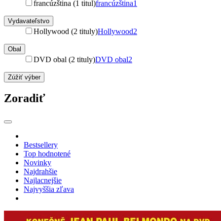
francúzština (1 titul)
francúzština
1
Vydavateľstvo
Hollywood (2 tituly)
Hollywood
2
Obal
DVD obal (2 tituly)
DVD obal
2
Zúžiť výber
Zoradiť
Bestsellery
Top hodnotené
Novinky
Najdrahšie
Najlacnejšie
Najvyššia zľava